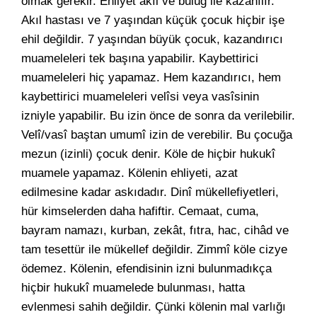
olmak gerekir. Ehliyet akıl ve bulûğ ile kazanılır.
Akıl hastası ve 7 yaşından küçük çocuk hiçbir işe
ehil değildir. 7 yaşından büyük çocuk, kazandırıcı
muameleleri tek başına yapabilir. Kaybettirici
muameleleri hiç yapamaz. Hem kazandırıcı, hem
kaybettirici muameleleri velîsi veya vasîsinin
izniyle yapabilir. Bu izin önce de sonra da verilebilir.
Velî/vasî baştan umumî izin de verebilir. Bu çocuğa
mezun (izinli) çocuk denir. Köle de hiçbir hukukî
muamele yapamaz. Kölenin ehliyeti, azat
edilmesine kadar askıdadır. Dinî mükellefiyetleri,
hür kimselerden daha hafiftir. Cemaat, cuma,
bayram namazı, kurban, zekât, fıtra, hac, cihâd ve
tam tesettür ile mükellef değildir. Zimmî köle cizye
ödemez. Kölenin, efendisinin izni bulunmadıkça
hiçbir hukukî muamelede bulunması, hatta
evlenmesi sahih değildir. Çünki kölenin mal varlığı