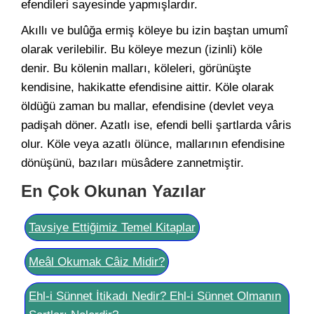
efendileri sayesinde yapmışlardır.
Akıllı ve bulûğa ermiş köleye bu izin baştan umumî
olarak verilebilir. Bu köleye mezun (izinli) köle
denir. Bu kölenin malları, köleleri, görünüşte
kendisine, hakikatte efendisine aittir. Köle olarak
öldüğü zaman bu mallar, efendisine (devlet veya
padişah döner. Azatlı ise, efendi belli şartlarda vâris
olur. Köle veya azatlı ölünce, mallarının efendisine
dönüşünü, bazıları müsâdere zannetmiştir.
En Çok Okunan Yazılar
Tavsiye Ettiğimiz Temel Kitaplar
Meâl Okumak Câiz Midir?
Ehl-i Sünnet İtikadı Nedir? Ehl-i Sünnet Olmanın