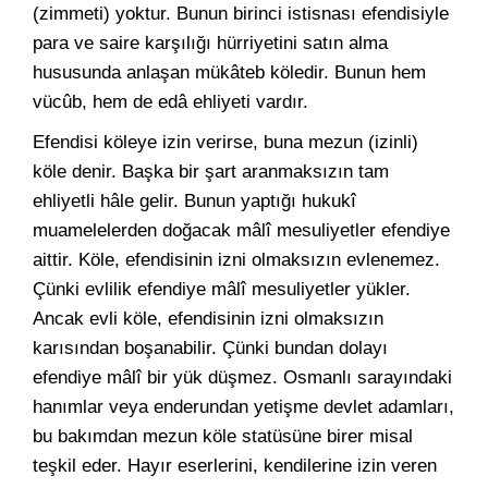
(zimmeti) yoktur. Bunun birinci istisnası efendisiyle
para ve saire karşılığı hürriyetini satın alma
hususunda anlaşan mükâteb köledir. Bunun hem
vücûb, hem de edâ ehliyeti vardır.
Efendisi köleye izin verirse, buna mezun (izinli)
köle denir. Başka bir şart aranmaksızın tam
ehliyetli hâle gelir. Bunun yaptığı hukukî
muamelelerden doğacak mâlî mesuliyetler efendiye
aittir. Köle, efendisinin izni olmaksızın evlenemez.
Çünki evlilik efendiye mâlî mesuliyetler yükler.
Ancak evli köle, efendisinin izni olmaksızın
karısından boşanabilir. Çünki bundan dolayı
efendiye mâlî bir yük düşmez. Osmanlı sarayındaki
hanımlar veya enderundan yetişme devlet adamları,
bu bakımdan mezun köle statüsüne birer misal
teşkil eder. Hayır eserlerini, kendilerine izin veren