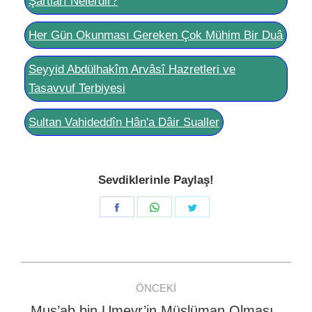
Şartları Nelerdir?
Her Gün Okunması Gereken Çok Mühim Bir Duâ
Seyyid Abdülhakîm Arvâsî Hazretleri ve
Tasavvuf Terbiyesi
Sultan Vahideddîn Hân'a Dâir Sualler
Sevdiklerinle Paylaş!
Share
Share
Share
on
on
on
Facebook
WhatsApp
Twitter
Post
ÖNCEKI
navigation
Mus’ab bin Umeyr’in Müslüman Olması
Previous