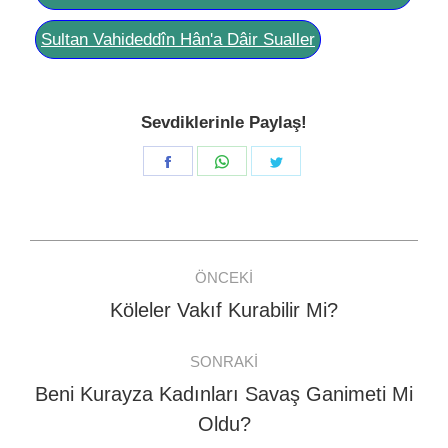
Sultan Vahideddîn Hân'a Dâir Sualler
Sevdiklerinle Paylaş!
Share
Share
Share
on
on
on
Facebook
WhatsApp
Twitter
Post
ÖNCEKI
navigation
Köleler Vakıf Kurabilir Mi?
Previous
post:
SONRAKI
Beni Kurayza Kadınları Savaş Ganimeti Mi
Next
Oldu?
post: