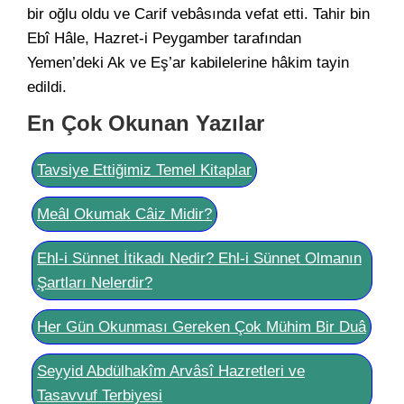
bir oğlu oldu ve Carif vebâsında vefat etti. Tahir bin
Ebî Hâle, Hazret-i Peygamber tarafından
Yemen’deki Ak ve Eş’ar kabilelerine hâkim tayin
edildi.
En Çok Okunan Yazılar
Tavsiye Ettiğimiz Temel Kitaplar
Meâl Okumak Câiz Midir?
Ehl-i Sünnet İtikadı Nedir? Ehl-i Sünnet Olmanın
Şartları Nelerdir?
Her Gün Okunması Gereken Çok Mühim Bir Duâ
Seyyid Abdülhakîm Arvâsî Hazretleri ve
Tasavvuf Terbiyesi