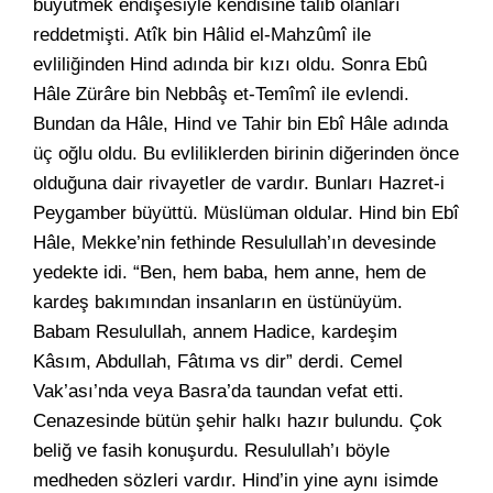
büyütmek endişesiyle kendisine talib olanları
reddetmişti. Atîk bin Hâlid el-Mahzûmî ile
evliliğinden Hind adında bir kızı oldu. Sonra Ebû
Hâle Zürâre bin Nebbâş et-Temîmî ile evlendi.
Bundan da Hâle, Hind ve Tahir bin Ebî Hâle adında
üç oğlu oldu. Bu evliliklerden birinin diğerinden önce
olduğuna dair rivayetler de vardır. Bunları Hazret-i
Peygamber büyüttü. Müslüman oldular. Hind bin Ebî
Hâle, Mekke’nin fethinde Resulullah’ın devesinde
yedekte idi. “Ben, hem baba, hem anne, hem de
kardeş bakımından insanların en üstünüyüm.
Babam Resulullah, annem Hadice, kardeşim
Kâsım, Abdullah, Fâtıma vs dir” derdi. Cemel
Vak’ası’nda veya Basra’da taundan vefat etti.
Cenazesinde bütün şehir halkı hazır bulundu. Çok
beliğ ve fasih konuşurdu. Resulullah’ı böyle
medheden sözleri vardır. Hind’in yine aynı isimde