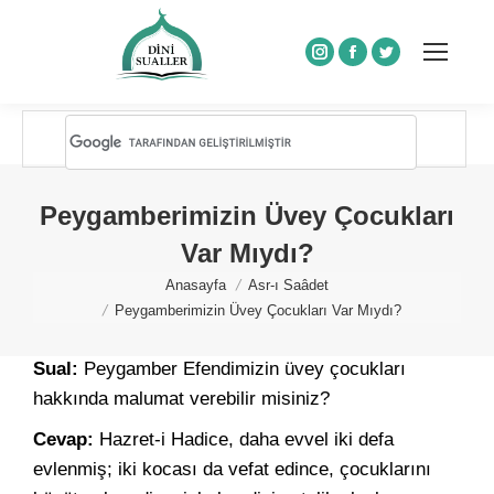
Instagram
Facebook
Twitter
Peygamberimizin Üvey Çocukları
Var Mıydı?
You are here:
Anasayfa
Asr-ı Saâdet
Peygamberimizin Üvey Çocukları Var Mıydı?
Sual:
Peygamber Efendimizin üvey çocukları
hakkında malumat verebilir misiniz?
Cevap:
Hazret-i Hadice, daha evvel iki defa
evlenmiş; iki kocası da vefat edince, çocuklarını