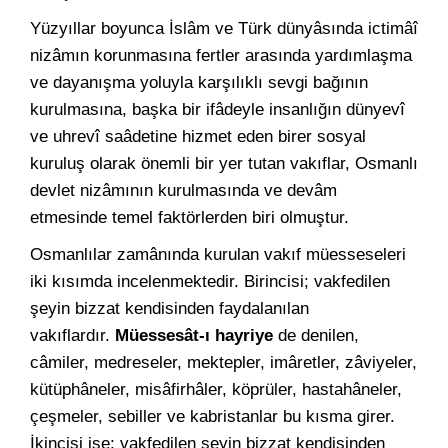
Yüzyıllar boyunca İslâm ve Türk dünyâsında ictimâî
nizâmın korunmasına fertler arasında yardımlaşma
ve dayanışma yoluyla karşılıklı sevgi bağının
kurulmasına, başka bir ifâdeyle insanlığın dünyevî
ve uhrevî saâdetine hizmet eden birer sosyal
kuruluş olarak önemli bir yer tutan vakıflar, Osmanlı
devlet nizâmının kurulmasında ve devâm
etmesinde temel faktörlerden biri olmuştur.
Osmanlılar zamânında kurulan vakıf müesseseleri
iki kısımda incelenmektedir. Birincisi; vakfedilen
şeyin bizzat kendisinden faydalanılan
vakıflardır.
Müessesât-ı hayriye
de denilen,
câmiler, medreseler, mektepler, imâretler, zâviyeler,
kütüphâneler, misâfirhâler, köprüler, hastahâneler,
çeşmeler, sebiller ve kabristanlar bu kısma girer.
İkincisi ise; vakfedilen şeyin bizzat kendisinden