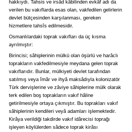
hakkıydı. Tahsis ve irsâd kâbilinden evkâf adı da
verilen bu vakıflarda esas olan, vakfedilen gelirlerin
devlet bütçesinden karşılanması, gereken
hizmetlere tahsîs edilmesidir.
Osmanlılardaki toprak vakıfları da üç kısma
ayrılmıştır:
Birincisi; sâhiplerinin mülkü olan öşürlü ve harâclı
toprakların vakfedilmesiyle meydana gelen toprak
vakıflarıdır. Bunlar, mülkiyeti devlet tarafından
satılmış veya îmâr ve ihyâ maksâdıyla kolonizatör
Türk dervişlerine ve zâviye sâhiplerine mülk olarak
terk edilen boş toprakların vakıf hâline
getirilmesiyle ortaya çıkmıştır. Bu toprakları vakıf
sâhiplerinin kendileri veyâ adamları işlemektedir.
Kirâya verildiği takdirde vakıf idârecisi toprağı
işleyen köylülerden sâdece toprak kirâsı