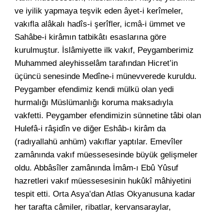
ve iyilik yapmaya teşvik eden âyet-i kerîmeler,
vakıfla alâkalı hadîs-i şerîfler, icmâ-i ümmet ve
Sahâbe-i kirâmın tatbikâtı esaslarına göre
kurulmuştur. İslâmiyette ilk vakıf, Peygamberimiz
Muhammed aleyhisselâm tarafından Hicret’in
üçüncü senesinde Medîne-i münevverede kuruldu.
Peygamber efendimiz kendi mülkü olan yedi
hurmalığı Müslümanlığı koruma maksadıyla
vakfetti. Peygamber efendimizin sünnetine tâbi olan
Hulefâ-i râşidîn ve diğer Eshâb-ı kirâm da
(radıyallahü anhüm) vakıflar yaptılar. Emevîler
zamânında vakıf müessesesinde büyük gelişmeler
oldu. Abbâsîler zamânında İmâm-ı Ebû Yûsuf
hazretleri vakıf müessesesinin hukûkî mâhiyetini
tespit etti. Orta Asya’dan Atlas Okyanusuna kadar
her tarafta câmiler, ribatlar, kervansaraylar,