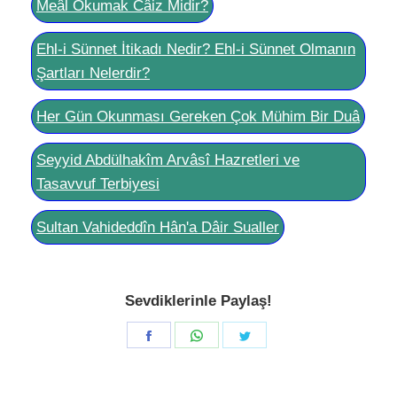
Meâl Okumak Câiz Midir?
Ehl-i Sünnet İtikadı Nedir? Ehl-i Sünnet Olmanın
Şartları Nelerdir?
Her Gün Okunması Gereken Çok Mühim Bir Duâ
Seyyid Abdülhakîm Arvâsî Hazretleri ve
Tasavvuf Terbiyesi
Sultan Vahideddîn Hân'a Dâir Sualler
Sevdiklerinle Paylaş!
Share
Share
Share
on
on
on
Facebook
WhatsApp
Twitter