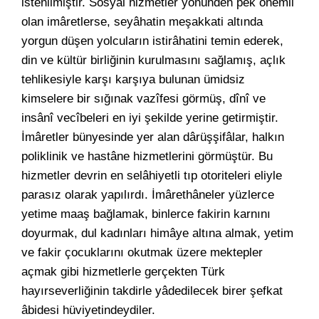
istenilmiştir. Sosyal hizmetler yönünden pek önemli
olan imâretlerse, seyâhatin meşakkati altında
yorgun düşen yolcuların istirâhatini temin ederek,
din ve kültür birliğinin kurulmasını sağlamış, açlık
tehlikesiyle karşı karşıya bulunan ümidsiz
kimselere bir sığınak vazîfesi görmüş, dînî ve
insânî vecîbeleri en iyi şekilde yerine getirmiştir.
İmâretler bünyesinde yer alan dârüşşifâlar, halkın
poliklinik ve hastâne hizmetlerini görmüştür. Bu
hizmetler devrin en selâhiyetli tıp otoriteleri eliyle
parasız olarak yapılırdı. İmârethâneler yüzlerce
yetime maaş bağlamak, binlerce fakirin karnını
doyurmak, dul kadınları himâye altına almak, yetim
ve fakir çocuklarını okutmak üzere mektepler
açmak gibi hizmetlerle gerçekten Türk
hayırseverliğinin takdirle yâdedilecek birer şefkat
âbidesi hüviyetindeydiler.