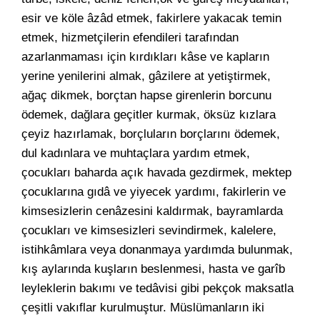
esir ve köle âzâd etmek, fakirlere yakacak temin
etmek, hizmetçilerin efendileri tarafından
azarlanmaması için kırdıkları kâse ve kapların
yerine yenilerini almak, gâzilere at yetiştirmek,
ağaç dikmek, borçtan hapse girenlerin borcunu
ödemek, dağlara geçitler kurmak, öksüz kızlara
çeyiz hazırlamak, borçluların borçlarını ödemek,
dul kadınlara ve muhtaçlara yardım etmek,
çocukları baharda açık havada gezdirmek, mektep
çocuklarına gıdâ ve yiyecek yardımı, fakirlerin ve
kimsesizlerin cenâzesini kaldırmak, bayramlarda
çocukları ve kimsesizleri sevindirmek, kalelere,
istihkâmlara veya donanmaya yardımda bulunmak,
kış aylarında kuşların beslenmesi, hasta ve garîb
leyleklerin bakımı ve tedâvisi gibi pekçok maksatla
çeşitli vakıflar kurulmuştur. Müslümanların iki