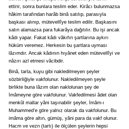
ettirir, sonra bunlara teslim eder. Kirâcı bulunmazsa
hâkim tarafından harâb binâ satılıp, parasıyla
başkası alınıp, mütevellîye teslim edilir. Başkasını
satın alamazsa para fukarâya dağıtılır. Bu işi ancak
kâdı yapar. Fakat kâdı vâkıfın şartlarına aykırı
hüküm veremez. Herkesin bu şartlara uyması
lâzımdır. Ancak kâdının hıyânet eden mütevellîyi ve
nâzırı azl etmesi vâcibdir.
Binâ, tarla, kuyu gibi nakledilmeyen şeyler
sözbirliğiyle vakfolunur. Nakledilmeyen şeyle
birlikte buna lâzım olan naklolunan şey de
İmâmeyne göre vakfolunur. Vakfedilmesi âdet olan
menkûl mallar yâni taşınabilir şeyler, İmâm-ı
Muhammed’e göre yalnız olarak da vakfolunur. Bu
imâma göre altın, gümüş, yâni para da vakf olunur.
Hacm ve vezn (tartı) ile ölçülen şeylerin hepsi