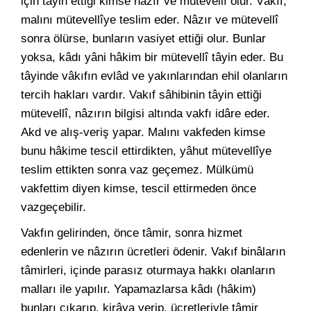
için tâyin ettiği kimse nâzır ve mütevellî olur. Vâkıf,
malını mütevellîye teslim eder. Nâzır ve mütevellî
sonra ölürse, bunların vasiyet ettiği olur. Bunlar
yoksa, kâdı yâni hâkim bir mütevellî tâyin eder. Bu
tâyinde vâkıfın evlâd ve yakınlarından ehil olanların
tercih hakları vardır. Vakıf sâhibinin tâyin ettiği
mütevellî, nâzırın bilgisi altında vakfı idâre eder.
Akd ve alış-veriş yapar. Malını vakfeden kimse
bunu hâkime tescil ettirdikten, yâhut mütevellîye
teslim ettikten sonra vaz geçemez. Mülkümü
vakfettim diyen kimse, tescil ettirmeden önce
vazgeçebilir.
Vakfın gelirinden, önce tâmir, sonra hizmet
edenlerin ve nâzırın ücretleri ödenir. Vakıf binâların
tâmirleri, içinde parasız oturmaya hakkı olanların
malları ile yapılır. Yapamazlarsa kâdı (hâkim)
bunları çıkarıp, kirâya verip, ücretleriyle tâmir