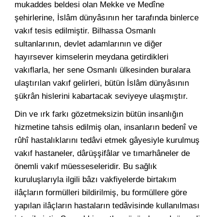
mukaddes beldesi olan Mekke ve Medîne
şehirlerine, İslâm dünyâsının her tarafında binlerce
vakıf tesis edilmiştir. Bilhassa Osmanlı
sultanlarının, devlet adamlarının ve diğer
hayırsever kimselerin meydana getirdikleri
vakıflarla, her sene Osmanlı ülkesinden buralara
ulaştırılan vakıf gelirleri, bütün İslâm dünyâsının
şükrân hislerini kabartacak seviyeye ulaşmıştır.
Din ve ırk farkı gözetmeksizin bütün insanlığın
hizmetine tahsis edilmiş olan, insanların bedenî ve
rûhî hastalıklarını tedâvi etmek gâyesiyle kurulmuş
vakıf hastaneler, dârüşşifâlar ve tımarhâneler de
önemli vakıf müesseseleridir. Bu sağlık
kuruluşlarıyla ilgili bâzı vakfiyelerde birtakım
ilâçların formülleri bildirilmiş, bu formüllere göre
yapılan ilâçların hastaların tedâvisinde kullanılması