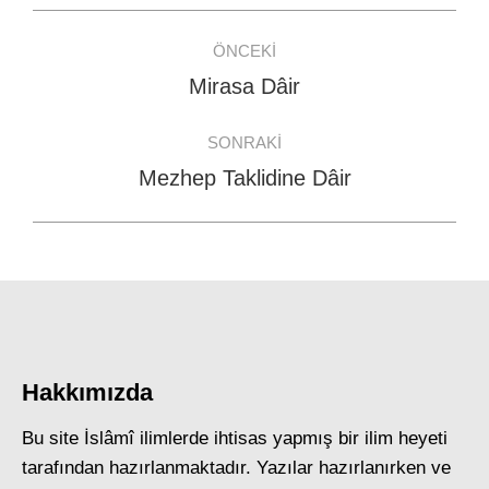
Post
ÖNCEKI
navigation
Mirasa Dâir
Previous
post:
SONRAKI
Mezhep Taklidine Dâir
Next
post:
Hakkımızda
Bu site İslâmî ilimlerde ihtisas yapmış bir ilim heyeti
tarafından hazırlanmaktadır. Yazılar hazırlanırken ve