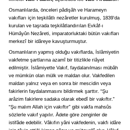
Osmanlılarda, önceleri pâdişâh ve Harameyn
vakıfları için teşkilâtlı nezâretler kurulmuş, 1839’da
kurulan ve taşrada teşkilâtlandırılan Evkâf-ı
Hümâyûn Nezâreti, imparatorluktaki bütün vakıfları
merkezî bir idâreye kavuşturmuştur.
Osmanlıların yapmış olduğu vakıflarda, İslâmiyetin
vakfetme şartlarına azamî bir titizlikle riâyet
edilmiştir. İslâmiyette Vakıf, faydalanılması mübâh
ve mümkün olan mülk ve maldan olur. Vakfedilen
maldan yalnız veya en sonra bir mescidin veya
fakirlerin faydalanmasını bildirmek şarttır. “Şu
arâzim fakirlere sadaka olarak ebedî bir vakıftır.”
“Şu malım Allah için vakıftır” gibi vakfa mahsûs
sözlerle vakıf yapılır. Âdete göre zenginler de
istifâde edebilir. Vâkıfın yâni vakfedenin, vakfı idâre