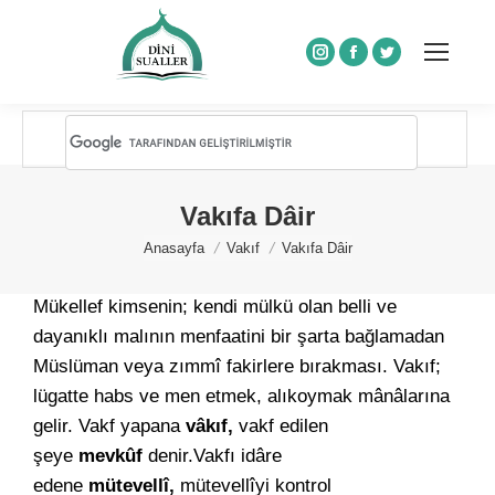
Instagram
Facebook
Twitter
Vakıfa Dâir
You are here:
Anasayfa
Vakıf
Vakıfa Dâir
Mükellef kimsenin; kendi mülkü olan belli ve
dayanıklı malının menfaatini bir şarta bağlamadan
Müslüman veya zımmî fakirlere bırakması. Vakıf;
lügatte habs ve men etmek, alıkoymak mânâlarına
gelir. Vakf yapana
vâkıf,
vakf edilen
şeye
mevkûf
denir.Vakfı idâre
edene
mütevellî,
mütevellîyi kontrol