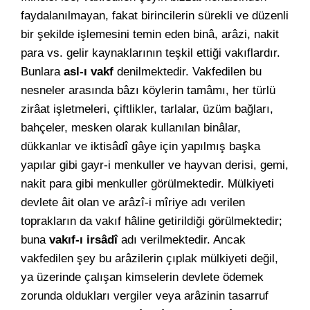
faydalanılmayan, fakat birincilerin sürekli ve düzenli
bir şekilde işlemesini temin eden binâ, arâzi, nakit
para vs. gelir kaynaklarının teşkil ettiği vakıflardır.
Bunlara
asl-ı vakf
denilmektedir. Vakfedilen bu
nesneler arasında bâzı köylerin tamâmı, her türlü
zirâat işletmeleri, çiftlikler, tarlalar, üzüm bağları,
bahçeler, mesken olarak kullanılan binâlar,
dükkanlar ve iktisâdî gâye için yapılmış başka
yapılar gibi gayr-i menkuller ve hayvan derisi, gemi,
nakit para gibi menkuller görülmektedir. Mülkiyeti
devlete âit olan ve arâzî-i mîriye adı verilen
toprakların da vakıf hâline getirildiği görülmektedir;
buna
vakıf-ı irsâdî
adı verilmektedir. Ancak
vakfedilen şey bu arâzilerin çıplak mülkiyeti değil,
ya üzerinde çalışan kimselerin devlete ödemek
zorunda oldukları vergiler veya arâzinin tasarruf