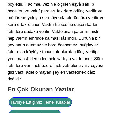
böyledir. Hacimle, vezinle ölçülen eşyâ satılıp
bedelleri ve vakıf paraları fakirlere ödünç verilir ve
müdârebe yoluyla sermâye olarak tüccâra verilir ve
kâra ortak olunur. Vakfın hissesine düşen kârlar
fakirlere sadaka verilir. Vakfolunan paranın misli
hep vakfın emrinde kalması lâzımdır. Bununla bir
şey satın alınmaz ve borç ödenemez. buğdaylar
fakir olan köylüye tohumluk olarak ödünç verilip
yeni mahsûlden ödenmek şartıyla vakfolunur. Sütü
fakirlere verilmek üzere inek vakfolunur. Ev eşyâsı
gibi vakfı âdet olmayan şeyleri vakfetmek câiz
değildir.
En Çok Okunan Yazılar
Tavsiye Ettiğimiz Temel Kitaplar