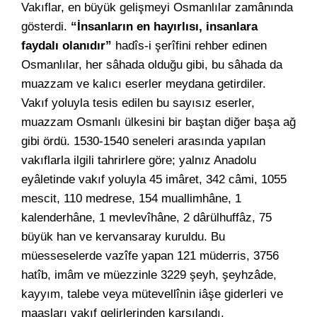
Vakıflar, en büyük gelişmeyi Osmanlılar zamânında
gösterdi.
“İnsanların en hayırlısı, insanlara
faydalı olanıdır”
hadîs-i şerîfini rehber edinen
Osmanlılar, her sâhada olduğu gibi, bu sâhada da
muazzam ve kalıcı eserler meydana getirdiler.
Vakıf yoluyla tesis edilen bu sayısız eserler,
muazzam Osmanlı ülkesini bir baştan diğer başa ağ
gibi ördü. 1530-1540 seneleri arasında yapılan
vakıflarla ilgili tahrirlere göre; yalnız Anadolu
eyâletinde vakıf yoluyla 45 imâret, 342 câmi, 1055
mescit, 110 medrese, 154 muallimhâne, 1
kalenderhâne, 1 mevlevîhâne, 2 dârülhuffâz, 75
büyük han ve kervansaray kuruldu. Bu
müesseselerde vazîfe yapan 121 müderris, 3756
hatîb, imâm ve müezzinle 3229 şeyh, şeyhzâde,
kayyım, talebe veya mütevellînin iâşe giderleri ve
maaşları vakıf gelirlerinden karşılandı.