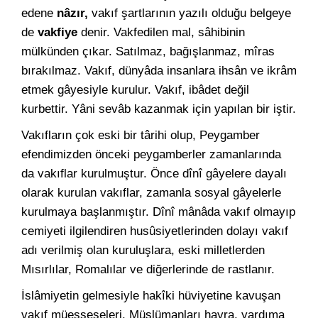
edene
nâzır,
vakıf şartlarının yazılı olduğu belgeye
de
vakfiye
denir. Vakfedilen mal, sâhibinin
mülkünden çıkar. Satılmaz, bağışlanmaz, mîras
bırakılmaz. Vakıf, dünyâda insanlara ihsân ve ikrâm
etmek gâyesiyle kurulur. Vakıf, ibâdet değil
kurbettir. Yâni sevâb kazanmak için yapılan bir iştir.
Vakıfların çok eski bir târihi olup, Peygamber
efendimizden önceki peygamberler zamanlarında
da vakıflar kurulmuştur. Önce dînî gâyelere dayalı
olarak kurulan vakıflar, zamanla sosyal gâyelerle
kurulmaya başlanmıştır. Dînî mânâda vakıf olmayıp
cemiyeti ilgilendiren husûsiyetlerinden dolayı vakıf
adı verilmiş olan kuruluşlara, eski milletlerden
Mısırlılar, Romalılar ve diğerlerinde de rastlanır.
İslâmiyetin gelmesiyle hakîki hüviyetine kavuşan
vakıf müesseseleri, Müslümanları hayra, yardıma