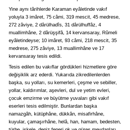
Yine aynı târihlerde Karaman eyâletinde vakıf
yoluyla 3 imâret, 75 câmi, 319 mescit, 45 medrese,
272 zâviye, 2 dârülhadîs, 31 dârülhuffâz, 4
muallimhâne, 2 dârüşşifâ, 14 kervansaray, Rûmeli
eyâletindeyse; 10 imâret, 93 câmi, 218 mescit, 35
medrese, 275 zâviye, 13 muallimhâne ve 17
kervansaray tesis edildi.
Tesis edilen bu vakıflar gördükleri hizmetlere göre
değişiklik arz ederdi. Yukarıda zikredilenlerden
başka, su yolları, su kemerleri, çeşme ve sebiller,
yollar, kaldırımlar, aşevleri, dul ve yetim evleri,
çocuk emzirme ve büyütme yuvaları gibi vakıf
eserleri tesis edilmiştir. Bunlardan başka
namazgâh, kütüphâne, dükkân, misafirhâne,
kuyular, çamaşırhâne, helâ, han, hamam, bedesten,
türbe, iskele, deniz feneri,ok ve güreş meydanları,