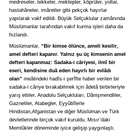
medreseler, tekkeler, mektepler, köprüler, yollar,
hastahâneler, imâretler gibi pekçok hayırlar
yapılarak vakf edildi. Büyük Selçuklular zamânında
Müslümanlar tarafından vakıf kurma işleri daha da
hızlandı.
Müslümanlar,
“Bir kimse ölünce, ameli kesilir,
amel defteri kapanır. Yalnız şu üç kimsenin amel
defteri kapanmaz: Sadaka-i câriyesi, ilmî bir
eseri, kendisine duâ eden hayırlı bir evlâdı
olan”
meâlindeki hadîs-i şerîfte haber verilen bir
sadaka-i câriye bırakabilmek için âdetâ birbirleriyle
yarış ettiler. Anadolu Selçukluları, Dânişmendliler,
Gazneliler, Atabegler, Eyyûbîlerle
Hindistan,Afganistan ve diğer Müslüman ve Türk
devletlerinde birçok vakıf kuruldu. Mısır’daki
Memlûkler döneminde iyice gelişip yaygınlaştı.