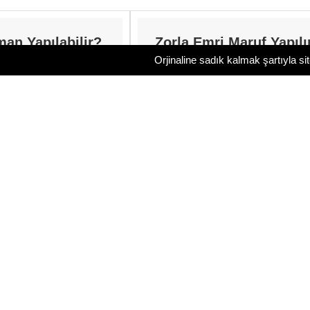
an Yapılabilir?
Zorla Emri Maruf Yapılı
Orjinaline sadık kalmak şartıyla si