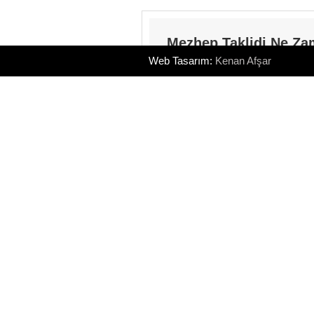
Mezhep Taklidi Ne Zam
Web Tasarım:
Kenan Afşar