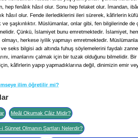
, hep fenâlık hâsıl olur. Sonu hep felaket olur. İmandan, ib
ık hâsıl olur. Fende ilerlediklerini ileri sürerek, kâfirlerin küf
 ve şaşkınlıktır. Müslümanlar, onlar gibi, fen bilgilerinde de 
lidir. Çünkü, İslamiyet bunu emretmektedir. İslamiyet, hem 
 olmayı, herkese iyilik yapmayı emretmektedir. Müslümanlar,
ve seks bilgisi adı altında fuhuş söylemelerini faydalı zann
ı, imanlarını çalmak için bir tuzak olduğunu bilmelidir. Bir 
çin, kâfirlerin yapıp yapmadıklarına değil, dinimizin emir ve
imseye ilim öğretilir mi?
lar
ar
Meâl Okumak Câiz Midir?
l-i Sünnet Olmanın Şartları Nelerdir?