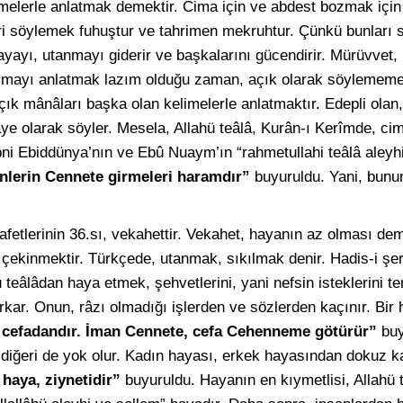
limelerle anlatmak demektir. Cima için ve abdest bozmak için 
ri söylemek fuhuştur ve tahrimen mekruhtur. Çünkü bunları
yayı, utanmayı giderir ve başkalarını gücendirir. Mürüvvet, 
zmayı anlatmak lazım olduğu zaman, açık olarak söylememel
açık mânâları başka olan kelimelerle anlatmaktır. Edepli olan,
e olarak söyler. Mesela, Allahü teâlâ, Kurân-ı Kerîmde, ci
bni Ebiddünya’nın ve Ebû Nuaym’ın “rahmetullahi teâlâ aleyhim
nlerin Cennete girmeleri haramdır”
buyuruldu. Yani, bunu
 afetlerinin 36.sı, vekahettir. Vekahet, hayanın az olması dem
ekinmektir. Türkçede, utanmak, sıkılmak denir. Hadis-i şer
 teâlâdan haya etmek, şehvetlerini, yani nefsin isteklerini te
kar. Onun, râzı olmadığı işlerden ve sözlerden kaçınır. Bir h
 cefadandır. İman Cennete, cefa Cehenneme götürür”
buy
a, diğeri de yok olur. Kadın hayası, erkek hayasından dokuz kat
haya, ziynetidir”
buyuruldu. Hayanın en kıymetlisi, Allahü 