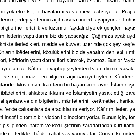
lallâhü aleyhi ve sellem” hayadır. Daha sonra, insanlardan h
nı yok etmek için, hayalarını yok etmeye çalışıyorlar. Pilajla
lerinin, edep yerlerinin açılmasına önderlik yapıyorlar. Fuhu
bilgilerine ilericilik ve lüzumlu, faydalı diyerek gençleri hay
milletlerin yaptıklarını biz de yapacağız. Çağımıza ayak uyd
eknikte ilerledikleri, madde ve kuvvet üzerinde çok şey keşfetti
? Onların ibâdetlerini, kötülüklerini biz de yapalım denilebilir
eri, kâfirlerin yaptıklarını ileri sürerek, övemez. Bunlar fayd
 iyi olamaz. Kâfirlerin yaptığı şeylerden İslam dininin yasak 
se, suç olmaz. Fen bilgileri, ağır sanayi böyledir. Kâfirlere 
arıdır. Müslüman, kâfirlerin bu başarılarını över. İslam düşm
, ibâdetlerini, ahlaksızlıklarını ve İslamiyetin yasak ettiği zara
alışanlara ve din bilgilerini, mârifetlerini, kerâmetleri, harika
 fende çalışanlara da aradıklarını veriyor. Kâfir milletler, yal
ni insaf ile temiz bir vicdan ile incelemiyorlar. Bunun için, fe
r pisliğinden, haram ve kötü işlerinin zararlarından kurtulam
e ilerledikleri hâlde, rahat yaşıyamıyorlar. Çünkü, küfürd