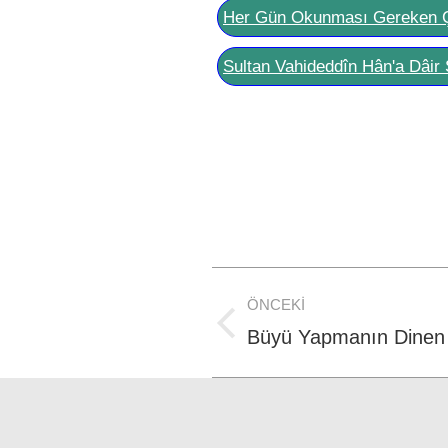
Her Gün Okunması Gereken 
Sultan Vahideddîn Hân'a Dâir 
Post
ÖNCEKI
navigation
Previous
Büyü Yapmanın Dinen 
post: