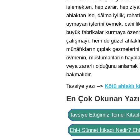
işlemekten, hep zarar, hep ziyan
ahlaktan ise, dâima iyilik, rahatl
uymayan işlerini övmek, cahillik
büyük fabrikalar kurmaya özenme
çalışmayı, hem de güzel ahlaklı
münâfıkların çıplak gezmelerini 
övmenin, müslümanların hayaların
veya zararlı olduğunu anlamak i
bakmalıdır.
Tavsiye yazı –>
Kötü ahlaklı k
En Çok Okunan Yazı
Tavsiye Ettiğimiz Temel Kitapl
Ehl-i Sünnet İtikadı Nedir? Eh