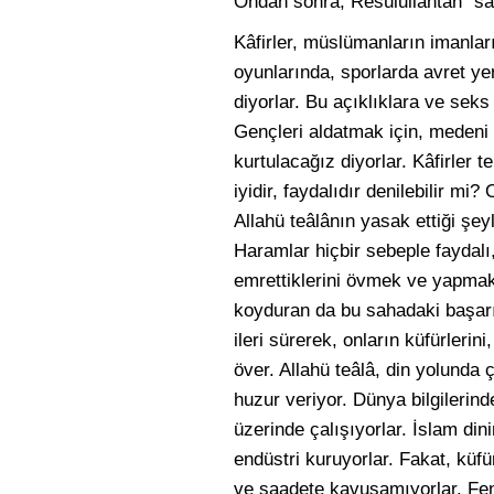
Ondan sonra, Resûlullahtan “sal
Kâfirler, müslümanların imanları
oyunlarında, sporlarda avret yer
diyorlar. Bu açıklıklara ve seks 
Gençleri aldatmak için, medeni 
kurtulacağız diyorlar. Kâfirler t
iyidir, faydalıdır denilebilir mi
Allahü teâlânın yasak ettiği şeyl
Haramlar hiçbir sebeple faydalı,
emrettiklerini övmek ve yapmak i
koyduran da bu sahadaki başarıl
ileri sürerek, onların küfürlerini
över. Allahü teâlâ, din yolunda ç
huzur veriyor. Dünya bilgilerinde,
üzerinde çalışıyorlar. İslam dini
endüstri kuruyorlar. Fakat, küfü
ve saadete kavuşamıyorlar. Fend