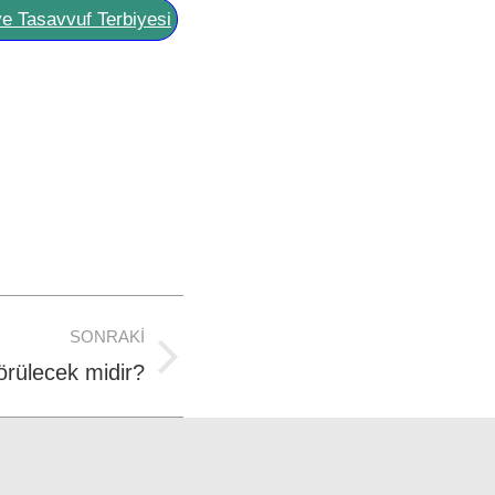
ve Tasavvuf Terbiyesi
SONRAKI
örülecek midir?