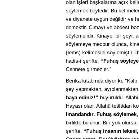
olan işleri başkalarına açık ke
söylemek böyledir. Bu kelimele
ve diyanete uygun değildir ve ha
demektir. Cimayı ve abdest bo
söylemelidir. Kinaye, bir şeyi, 
söylemeye mecbur olunca, kinay
(lems) kelimesini söylemiştir. İ
hadis-i şerifte,
“Fuhuş söyleye
Cennete girmezler.”
Berika kitabında diyor ki; “Kalp
şey yapmaktan, ayıplanmaktan ç
haya ediniz!”
buyuruldu. Allahü
Hayası olan, Allahü teâlâdan kor
imandandır. Fuhuş söylemek,
birlikte bulunur. Biri yok olurs
şerifte,
“Fuhuş insanın lekesi, 