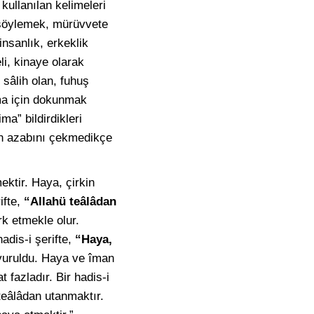
kullanılan kelimeleri
 söylemek, mürüvvete
insanlık, erkeklik
i, kinaye olarak
 sâlih olan, fuhuş
ma için dokunmak
a” bildirdikleri
n azabını çekmedikçe
ektir. Haya, çirkin
ifte,
“Allahü teâlâdan
rk etmekle olur.
adis-i şerifte,
“Haya,
uruldu. Haya ve îman
 fazladır. Bir hadis-i
teâlâdan utanmaktır.