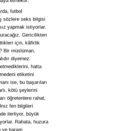
aya etmektir.”
rda, futbol
ş sözlere seks bilgisi
asız yapmak istiyorlar.
uracağız. Gericilikten
kleri için, kâfirlik
 mi? Bir müslüman,
alıdır diyemez.
etmediklerini, hatta
medeni etiketini
anı ise, bu başarıları
rlı, kötü şeylerini
ları öğretenlere rahat,
nız fen bilgileri
nde ilerliyor, büyük
ıyorlar. Rahata, huzura
en ve haram