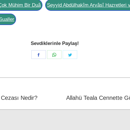
Çok Mühim Bir Duâ
Seyyid Abdülhakîm Arvâsî Hazretleri 
Sualler
Sevdiklerinle Paylaş!
Share
Share
Share
on
on
on
Facebook
WhatsApp
Twitter
Cezası Nedir?
Next
Allahü Teala Cennette G
post: