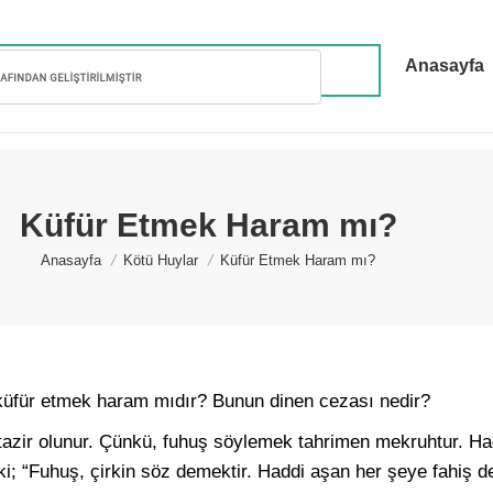
Anasayfa
Küfür Etmek Haram mı?
You are here:
Anasayfa
Kötü Huylar
Küfür Etmek Haram mı?
üfür etmek haram mıdır? Bunun dinen cezası nedir?
zir olunur. Çünkü, fuhuş söylemek tahrimen mekruhtur. Hadi
r ki; “Fuhuş, çirkin söz demektir. Haddi aşan her şeye fahiş de