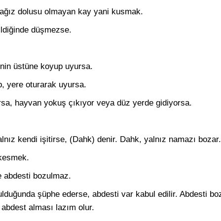
 ağız dolusu olmayan kay yani kusmak.
ildiğinde düşmezse.
erinin üstüne koyup uyursa.
p, yere oturarak uyursa.
sa, hayvan yokuş çıkıyor veya düz yerde gidiyorsa.
ız kendi işitirse, (Dahk) denir. Dahk, yalnız namazı bozar.
 kesmek.
e abdesti bozulmaz.
zulduğunda şüphe ederse, abdesti var kabul edilir. Abdesti bo
 abdest alması lazım olur.