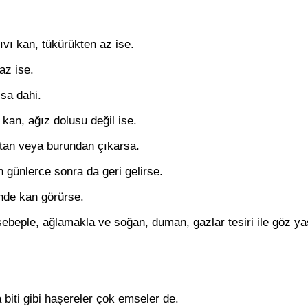
vı kan, tükürükten az ise.
az ise.
lsa dahi.
kan, ağız dolusu değil ise.
ktan veya burundan çıkarsa.
 günlerce sonra da geri gelirse.
inde kan görürse.
sebeple, ağlamakla ve soğan, duman, gazlar tesiri ile göz ya
a biti gibi haşereler çok emseler de.