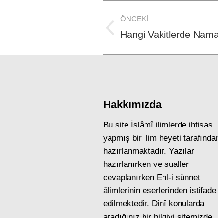
Post
ÖNCEKI
navigation
Previous
Hangi Vakitlerde Namaz
post:
Hakkımızda
Bu site İslâmî ilimlerde ihtisas
yapmış bir ilim heyeti tarafında
hazırlanmaktadır. Yazılar
hazırlanırken ve sualler
cevaplanırken Ehl-i sünnet
âlimlerinin eserlerinden istifade
edilmektedir. Dinî konularda
aradığınız bir bilgiyi sitemizde