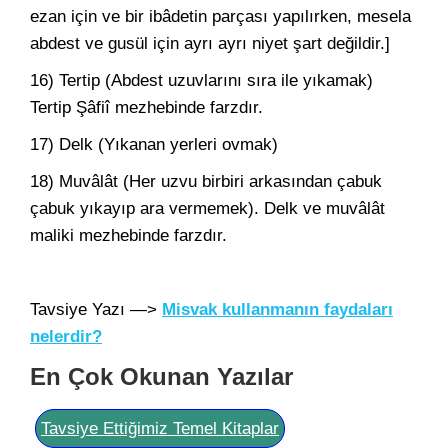
ezan için ve bir ibâdetin parçası yapılırken, mesela
abdest ve gusül için ayrı ayrı niyet şart değildir.]
16) Tertip (Abdest uzuvlarını sıra ile yıkamak)
Tertip Şâfiî mezhebinde farzdır.
17) Delk (Yıkanan yerleri ovmak)
18) Muvâlât (Her uzvu birbiri arkasından çabuk
çabuk yıkayıp ara vermemek). Delk ve muvâlât
maliki mezhebinde farzdır.
Tavsiye Yazı —>
Misvak kullanmanın faydaları
nelerdir?
En Çok Okunan Yazılar
Tavsiye Ettiğimiz Temel Kitaplar