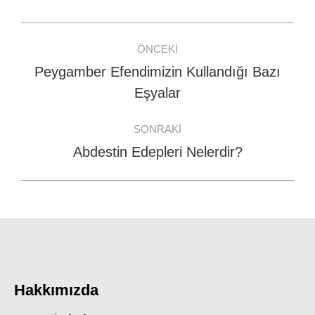
Facebook
WhatsApp
Twitter
Post
ÖNCEKI
navigation
Peygamber Efendimizin Kullandığı Bazı
Previous
Eşyalar
post:
SONRAKI
Abdestin Edepleri Nelerdir?
Next
post:
Hakkımızda