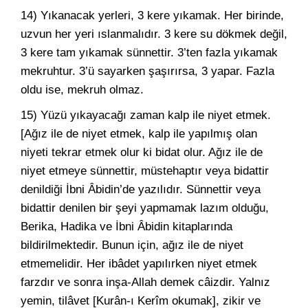
14) Yıkanacak yerleri, 3 kere yıkamak. Her birinde,
uzvun her yeri ıslanmalıdır. 3 kere su dökmek değil,
3 kere tam yıkamak sünnettir. 3’ten fazla yıkamak
mekruhtur. 3’ü sayarken şaşırırsa, 3 yapar. Fazla
oldu ise, mekruh olmaz.
15) Yüzü yıkayacağı zaman kalp ile niyet etmek.
[Ağız ile de niyet etmek, kalp ile yapılmış olan
niyeti tekrar etmek olur ki bidat olur. Ağız ile de
niyet etmeye sünnettir, müstehaptır veya bidattir
denildiği İbni Âbidin’de yazılıdır. Sünnettir veya
bidattir denilen bir şeyi yapmamak lazım olduğu,
Berika, Hadika ve İbni Âbidin kitaplarında
bildirilmektedir. Bunun için, ağız ile de niyet
etmemelidir. Her ibâdet yapılırken niyet etmek
farzdır ve sonra inşa-Allah demek câizdir. Yalnız
yemin, tilâvet [Kurân-ı Kerîm okumak], zikir ve