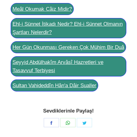
Meâl Okumak Câiz Midir?
Ehl-i Sünnet İtikadı Nedir? Ehl-i Sünnet Olmanın
Şartları Nelerdir?
Her Gün Okunması Gereken Çok Mühim Bir Duâ
Seyyid Abdülhakîm Arvâsî Hazretleri ve
Tasavvuf Terbiyesi
Sultan Vahideddîn Hân'a Dâir Sualler
Sevdiklerinle Paylaş!
Share
Share
Share
on
on
on