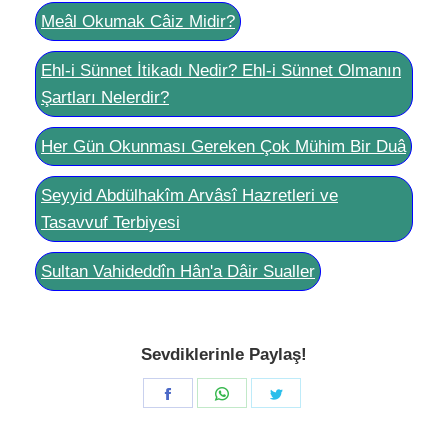
Meâl Okumak Câiz Midir?
Ehl-i Sünnet İtikadı Nedir? Ehl-i Sünnet Olmanın
Şartları Nelerdir?
Her Gün Okunması Gereken Çok Mühim Bir Duâ
Seyyid Abdülhakîm Arvâsî Hazretleri ve
Tasavvuf Terbiyesi
Sultan Vahideddîn Hân'a Dâir Sualler
Sevdiklerinle Paylaş!
Share
Share
Share
on
on
on