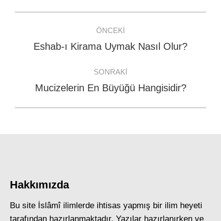
Facebook
WhatsApp
Twitter
Post
ÖNCEKI
navigation
Eshab-ı Kirama Uymak Nasıl Olur?
Previous
post:
SONRAKI
Mucizelerin En Büyüğü Hangisidir?
Next
post:
Hakkımızda
Bu site İslâmî ilimlerde ihtisas yapmış bir ilim heyeti
tarafından hazırlanmaktadır. Yazılar hazırlanırken ve