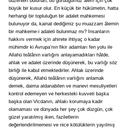
düzenleri bulunan, bu gördüğümüz âlem için çok
büyük bir kusur olur. En küçük bir hükümetin, hatta
herhangi bir topluluğun bir adalet mahkemesi
bulunuyor da, kainat dediğimiz şu muazzam âlemin
bir mahkeme-i adaleti bulunmaz mı? İnsanların
hakkını vermek için ahirete ihtiyaç o kadar
mühimdir ki Avrupa’nın fikir adamları fen yolu ile
Allahü teâlânın varlığını anlayamadıkları hâlde,
ahlak ve adalet üzerinde düşünerek, bu varlığı söz
birliği ile kabul etmektedirler. Ahlak üzerinde
düşünerek, Allahü teâlânın varlığını anlamak
demek, daima aldanabilen ve manevi mesuliyetleri
kontrol edemeyen ve herkesteki kuvveti başka
başka olan Vicdanın, ahlakı korumaya kadir
olamaması ve dünyada her şey çok düzgün, çok
güzel yaratılmış iken, faziletlerin
değerlendirilmemesi ve nice kötülüklerin yayılmış