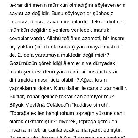
tekrar dirilmenin mümkün olmadığını söyleyenlerin
sayısı az değildir. Bunu söyleyenler şüphesiz
imansız, dinsiz, zavallı insanlardır. Tekrar dirilmek
mümkün değildir diyenlere verilecek mantıki
cevaplar vardır. Allahü teâlânın azameti, bir insanı
hiç yoktan (bir damla sudan) yaratmaya muktedir
de, 2. defa yaratmaya muktedir değil midir?
Gözümüzün görebildiği âlemlerin ve dünyadaki
muhteşem eserlerin yaratıcısı, bir insanı tekrar
diriltmekten nasıl âciz olabilir? Ağaç, kışın
yapraklarını döker. Kuru dallar ile cansız zannedilir.
Bunlar, bahar gelince tekrar canlanmıyor mu?
Büyük Mevlânâ Celâleddîn “kuddise sirruh”,
“Toprağa ekilen hangi tohum toprağın yüzüne canlı
olarak çıkmamıştır?” diyerek, toprağa gömülen
insanların tekrar canlanacaklarına işaret etmiştir.