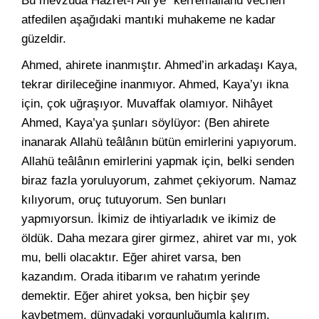
Bu mevzuda Hazret-i Ali’ye “kerremallahü vecheh”
atfedilen aşağıdaki mantıki muhakeme ne kadar
güzeldir.
Ahmed, ahirete inanmıştır. Ahmed’in arkadaşı Kaya,
tekrar dirileceğine inanmıyor. Ahmed, Kaya’yı ikna
için, çok uğraşıyor. Muvaffak olamıyor. Nihâyet
Ahmed, Kaya’ya şunları söylüyor: (Ben ahirete
inanarak Allahü teâlânın bütün emirlerini yapıyorum.
Allahü teâlânın emirlerini yapmak için, belki senden
biraz fazla yoruluyorum, zahmet çekiyorum. Namaz
kılıyorum, oruç tutuyorum. Sen bunları
yapmıyorsun. İkimiz de ihtiyarladık ve ikimiz de
öldük. Daha mezara girer girmez, ahiret var mı, yok
mu, belli olacaktır. Eğer ahiret varsa, ben
kazandım. Orada itibarım ve rahatım yerinde
demektir. Eğer ahiret yoksa, ben hiçbir şey
kaybetmem, dünyadaki yorgunluğumla kalırım.