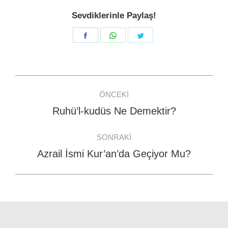
Sevdiklerinle Paylaş!
Share
Share
Share
on
on
on
Facebook
WhatsApp
Twitter
Post
ÖNCEKI
navigation
Ruhü’l-kudüs Ne Demektir?
Previous
post:
SONRAKI
Azrail İsmi Kur’an’da Geçiyor Mu?
Next
post: