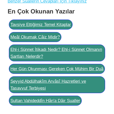
Benzer Suallerin Cevapları İçin Tıklayınız
En Çok Okunan Yazılar
Tavsiye Ettiğimiz Temel Kitaplar
Meâl Okumak Câiz Midir?
Ehl-i Sünnet İtikadı Nedir? Ehl-i Sünnet Olmanın
Şartları Nelerdir?
Her Gün Okunması Gereken Çok Mühim Bir Duâ
Seyyid Abdülhakîm Arvâsî Hazretleri ve
Tasavvuf Terbiyesi
Sultan Vahideddîn Hân'a Dâir Sualler