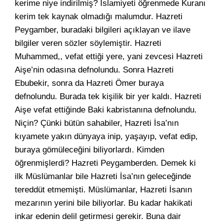
kerime niye indirilmiş? İslamiyeti öğrenmede Kuranı
kerim tek kaynak olmadığı malumdur. Hazreti
Peygamber, buradaki bilgileri açıklayan ve ilave
bilgiler veren sözler söylemiştir. Hazreti
Muhammed,, vefat ettiği yere, yani zevcesi Hazreti
Aişe’nin odasına defnolundu. Sonra Hazreti
Ebubekir, sonra da Hazreti Ömer buraya
defnolundu. Burada tek kişilik bir yer kaldı. Hazreti
Aişe vefat ettiğinde Baki kabristanına defnolundu.
Niçin? Çünki bütün sahabiler, Hazreti İsa’nın
kıyamete yakın dünyaya inip, yaşayıp, vefat edip,
buraya gömüleceğini biliyorlardı. Kimden
öğrenmişlerdi? Hazreti Peygamberden. Demek ki
ilk Müslümanlar bile Hazreti İsa’nın geleceğinde
tereddüt etmemişti. Müslümanlar, Hazreti İsanın
mezarının yerini bile biliyorlar. Bu kadar hakikati
inkar edenin delil getirmesi gerekir. Buna dair