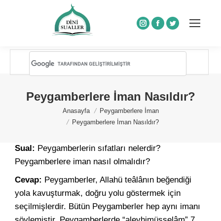
Instagram
Facebook
Twitter
Peygamberlere İman Nasıldır?
You are here:
Anasayfa
Peygamberlere İman
Peygamberlere İman Nasıldır?
Sual:
Peygamberlerin sıfatları nelerdir?
Peygamberlere iman nasıl olmalıdır?
Cevap:
Peygamberler, Allahü teâlânın beğendiği
yola kavuşturmak, doğru yolu göstermek için
seçilmişlerdir. Bütün Peygamberler hep aynı imanı
söylemiştir. Peygamberlerde “aleyhimüsselâm” 7