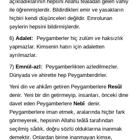
açıkladıklarının hepsini Allahü teâlâdan gelen vahiy
ile öğrenmişlerdir. Bildirdikleri emir ve yasakların
hiçbiri kendi düşünceleri değildir. Emrolunan
şeylerin hepsini bildirmişlerdir.
6)
Adalet:
Peygamberler hiç zulüm ve haksızlık
yapmazlar. Kimsenin hatırı için adaletten
ayrılmazlar.
7)
Emnül-azl:
Peygamberlikten azledilmezler.
Dünyada ve ahirette hep Peygamberdirler.
Yeni din ve ahkâm getiren Peygamberlere
Resûl
denir. Yeni bir din getirmeyip, insanları, önceki dine
davet eden Peygamberlere
Nebî
denir.
Peygamberlere iman etmek, aralarında hiçbir fark
görmeyerek, hepsinin Allahü teâlâ tarafından
seçilmiş sâdık, doğru sözlü olduklarına inanmak
demektir. Onlardan birine inanmayan kimse,