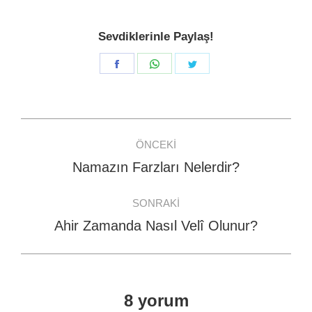
Sevdiklerinle Paylaş!
Share
Share
Share
on
on
on
Facebook
WhatsApp
Twitter
Post
ÖNCEKI
navigation
Namazın Farzları Nelerdir?
Previous
post:
SONRAKI
Ahir Zamanda Nasıl Velî Olunur?
Next
post:
8 yorum