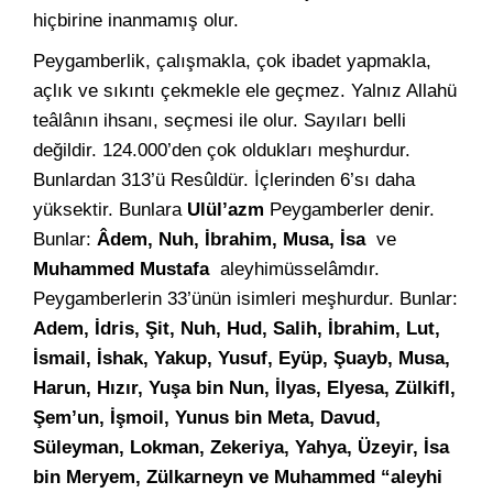
hiçbirine inanmamış olur.
Peygamberlik, çalışmakla, çok ibadet yapmakla,
açlık ve sıkıntı çekmekle ele geçmez. Yalnız Allahü
teâlânın ihsanı, seçmesi ile olur. Sayıları belli
değildir. 124.000’den çok oldukları meşhurdur.
Bunlardan 313’ü Resûldür. İçlerinden 6’sı daha
yüksektir. Bunlara
Ulül’azm
Peygamberler denir.
Bunlar:
Âdem, Nuh, İbrahim, Musa, İsa
ve
Muhammed Mustafa
aleyhimüsselâmdır.
Peygamberlerin 33’ünün isimleri meşhurdur. Bunlar:
Adem, İdris, Şit, Nuh, Hud, Salih, İbrahim, Lut,
İsmail, İshak, Yakup, Yusuf, Eyüp, Şuayb, Musa,
Harun, Hızır, Yuşa bin Nun, İlyas, Elyesa, Zülkifl,
Şem’un, İşmoil, Yunus bin Meta, Davud,
Süleyman, Lokman, Zekeriya, Yahya, Üzeyir, İsa
bin Meryem, Zülkarneyn ve Muhammed “aleyhi