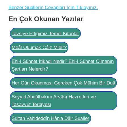
Benzer Suallerin Cevapları İçin Tıklayınız.
En Çok Okunan Yazılar
Tavsiye Ettiğimiz Temel Kitaplar
Meâl Okumak Câiz Midir?
Ehl-i Sünnet İtikadı Nedir? Ehl-i Sünnet Olmanın
Şartları Nelerdir?
Her Gün Okunması Gereken Çok Mühim Bir Duâ
Seyyid Abdülhakîm Arvâsî Hazretleri ve
Tasavvuf Terbiyesi
Sultan Vahideddîn Hân'a Dâir Sualler