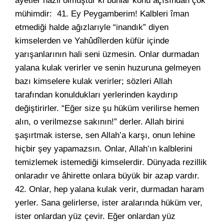
âyetler nâzil olmuştur ki bunlar konu açısından çok
mühimdir: 41. Ey Peygamberim! Kalbleri îman
etmediği halde ağızlarıyle “inandık” diyen
kimselerden ve Yahûdîlerden küfür içinde
yarışanlarının hali seni üzmesin. Onlar durmadan
yalana kulak verirler ve senin huzuruna gelmeyen
bazı kimselere kulak verirler; sözleri Allah
tarafından konuldukları yerlerinden kaydırıp
değiştirirler. “Eğer size şu hüküm verilirse hemen
alın, o verilmezse sakının!” derler. Allah birini
şaşırtmak isterse, sen Allah’a karşı, onun lehine
hiçbir şey yapamazsın. Onlar, Allah’ın kalblerini
temizlemek istemediği kimselerdir. Dünyada rezillik
onlaradır ve âhirette onlara büyük bir azap vardır.
42. Onlar, hep yalana kulak verir, durmadan haram
yerler. Sana gelirlerse, ister aralarında hüküm ver,
ister onlardan yüz çevir. Eğer onlardan yüz