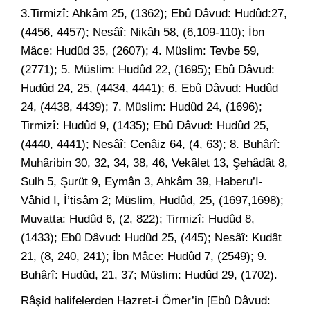
3.Tirmizî: Ahkâm 25, (1362); Ebû Dâvud: Hudûd:27,
(4456, 4457); Nesâî: Nikâh 58, (6,109-110); İbn
Mâce: Hudûd 35, (2607); 4. Müslim: Tevbe 59,
(2771); 5. Müslim: Hudûd 22, (1695); Ebû Dâvud:
Hudûd 24, 25, (4434, 4441); 6. Ebû Dâvud: Hudûd
24, (4438, 4439); 7. Müslim: Hudûd 24, (1696);
Tirmizî: Hudûd 9, (1435); Ebû Dâvud: Hudûd 25,
(4440, 4441); Nesâî: Cenâiz 64, (4, 63); 8. Buhârî:
Muhâribin 30, 32, 34, 38, 46, Vekâlet 13, Şehâdât 8,
Sulh 5, Şurüt 9, Eymân 3, Ahkâm 39, Haberu’I-
Vâhid I, İ’tisâm 2; Müslim, Hudûd, 25, (1697,1698);
Muvatta: Hudûd 6, (2, 822); Tirmizî: Hudûd 8,
(1433); Ebû Dâvud: Hudûd 25, (445); Nesâî: Kudât
21, (8, 240, 241); İbn Mâce: Hudûd 7, (2549); 9.
Buhârî: Hudûd, 21, 37; Müslim: Hudûd 29, (1702).
Râşid halifelerden Hazret-i Ömer’in [Ebû Dâvud: