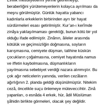
Evlilik mesuliyetlerini yerine getiremeyip,
beraberliğini yürütemeyenlerin kolayca ayrılması da
meşru görülmüştür. Günlük hayatta yabancı
kadınlarla erkeklerin birbirinden ayrı bir hayat
sürdürmeleri esası getirilmiştir. Kur’an-ı kerîmde
zinâya yaklaşılmaması gerektiği, bunun kötü bir yol
olduğu ifade edilmiştir. Zinânın, âileler arasında
kötülük ve geçimsizliğin doğmasına, soyların
karışmasına, cemiyete düşman, talihine küskün
çocukların çoğalmasına, cemiyet hayatında namus
ve iffetin kaybolmasına, düşmanlıkların
yayılmasına sebebiyet verdiği nazara alınmıştır. Bu
çok ağır neticelerin yanında, verilen cezâların
ağırlığının 2. planda geldiği düşünülmüştür. Nitekim
cezâ, öncelikle suçu önlemeye müteveccihtir. Zinâ
yapanları, o esnâda 4 erkek, hür, âdil Müslüman
şâhidin birlikte görmeleri, olacak şey değildir.