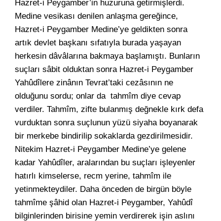
Hazret-i Peygamber’in huzuruna getirmişlerdi.
Medine vesikası denilen anlaşma gereğince,
Hazret-i Peygamber Medine’ye geldikten sonra
artık devlet başkanı sıfatıyla burada yaşayan
herkesin dâvâlarına bakmaya başlamıştı. Bunların
suçları sâbit olduktan sonra Hazret-i Peygamber
Yahûdîlere zinânın Tevrat’taki cezâsının ne
olduğunu sordu; onlar da tahmîm diye cevap
verdiler. Tahmîm, zifte bulanmış değnekle kırk defa
vurduktan sonra suçlunun yüzü siyaha boyanarak
bir merkebe bindirilip sokaklarda gezdirilmesidir.
Nitekim Hazret-i Peygamber Medine’ye gelene
kadar Yahûdîler, aralarından bu suçları işleyenler
hatırlı kimselerse, recm yerine, tahmîm ile
yetinmekteydiler. Daha önceden de birgün böyle
tahmîme şâhid olan Hazret-i Peygamber, Yahûdî
bilginlerinden birisine yemin verdirerek işin aslını