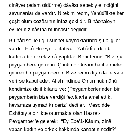
cinâyet (adam öldürme) dâvâsı sebebiyle indiğini
savunanlar da vardır. Nitekim recm, Yahûdîlikte her
çeşit ölüm cezâsının infaz şeklidir. Binâenaleyh
evlilerin zinâsına münhasır değildir.]
Bu hâdise ile ilgili sünnet kaynaklarında şu bilgiler
vardır: Ebû Hüreyre anlatıyor: Yahûdîlerden bir
kadınla bir erkek zinâ yaptılar. Birbirlerine: “Bizi şu
peygambere götürün. Çünkü bir kısım hafifletmeler
getiren bir peygamberdir. Bize recm dışında fetvâlar
verirse kabul eder, Allah indinde O’nun hükmünü
kendimize delil kılarız ve: (Peygamberlerinden bir
peygamberin bize verdiği fetvâlarla amel ettik,
hevâmıza uymadık) deriz” dediler. Mescidde
Eshâbıyla birlikte oturmakta olan Hazret-i
Peygamber’e gelerek: “Ey Ebe’1-Kâsım, zinâ
yapan kadın ve erkek hakkında kanaatin nedir?”