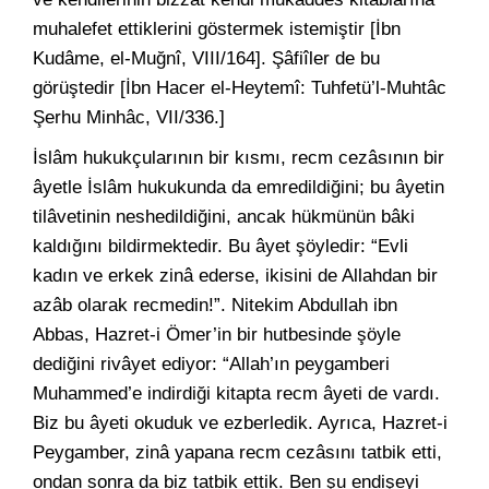
muhalefet ettiklerini göstermek istemiştir [İbn
Kudâme, el-Muğnî, VIII/164]. Şâfiîler de bu
görüştedir [İbn Hacer el-Heytemî: Tuhfetü’l-Muhtâc
Şerhu Minhâc, VII/336.]
İslâm hukukçularının bir kısmı, recm cezâsının bir
âyetle İslâm hukukunda da emredildiğini; bu âyetin
tilâvetinin neshedildiğini, ancak hükmünün bâki
kaldığını bildirmektedir. Bu âyet şöyledir: “Evli
kadın ve erkek zinâ ederse, ikisini de Allahdan bir
azâb olarak recmedin!”. Nitekim Abdullah ibn
Abbas, Hazret-i Ömer’in bir hutbesinde şöyle
dediğini rivâyet ediyor: “Allah’ın peygamberi
Muhammed’e indirdiği kitapta recm âyeti de vardı.
Biz bu âyeti okuduk ve ezberledik. Ayrıca, Hazret-i
Peygamber, zinâ yapana recm cezâsını tatbik etti,
ondan sonra da biz tatbik ettik. Ben şu endişeyi