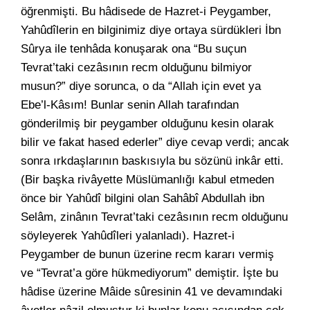
öğrenmişti. Bu hâdisede de Hazret-i Peygamber,
Yahûdîlerin en bilginimiz diye ortaya sürdükleri İbn
Sûrya ile tenhâda konuşarak ona “Bu suçun
Tevrat’taki cezâsının recm olduğunu bilmiyor
musun?” diye sorunca, o da “Allah için evet ya
Ebe’l-Kâsım! Bunlar senin Allah tarafından
gönderilmiş bir peygamber olduğunu kesin olarak
bilir ve fakat hased ederler” diye cevap verdi; ancak
sonra ırkdaşlarının baskısıyla bu sözünü inkâr etti.
(Bir başka rivâyette Müslümanlığı kabul etmeden
önce bir Yahûdî bilgini olan Sahâbî Abdullah ibn
Selâm, zinânın Tevrat’taki cezâsının recm olduğunu
söyleyerek Yahûdîleri yalanladı). Hazret-i
Peygamber de bunun üzerine recm kararı vermiş
ve “Tevrat’a göre hükmediyorum” demiştir. İşte bu
hâdise üzerine Mâide sûresinin 41 ve devamındaki