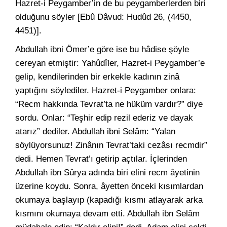
Hazret-i Peygamber’in de bu peygamberlerden biri
olduğunu söyler [Ebû Dâvud: Hudûd 26, (4450,
4451)].
Abdullah ibni Ömer’e göre ise bu hâdise şöyle
cereyan etmiştir: Yahûdîler, Hazret-i Peygamber’e
gelip, kendilerinden bir erkekle kadının zinâ
yaptığını söylediler. Hazret-i Peygamber onlara:
“Recm hakkında Tevrat’ta ne hüküm vardır?” diye
sordu. Onlar: “Teşhir edip rezil ederiz ve dayak
atarız” dediler. Abdullah ibni Selâm: “Yalan
söylüyorsunuz! Zinânın Tevrat’taki cezâsı recmdir”
dedi. Hemen Tevrat’ı getirip açtılar. İçlerinden
Abdullah ibn Sûrya adında biri elini recm âyetinin
üzerine koydu. Sonra, âyetten önceki kısımlardan
okumaya başlayıp (kapadığı kısmı atlayarak arka
kısmını okumaya devam etti. Abdullah ibn Selâm