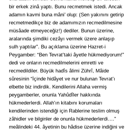
bir erkek zinâ yaptı. Bunu recmetmek istedi. Ancak
adamın kavmi buna mâni’ olup: (Sen yakınını getirip
recmetmedikçe biz de adamımızın recmedilmesine
müsâade etmeyeceğiz!) dediler. Bunun üzerine,
aralarında şimdiki cezâyı vermek üzere anlaşıp
sulh yaptılar”. Bu açıklama üzerine Hazret-i
Peygamber: “Ben Tevrat’taki âyetle hükmediyorum!”
dedi ve onların recmedilmelerini emretti ve
recmedildiler. Büyük hadîs âlimi Zührî, Mâide
sûresinin “İçinde hidâyet ve nur bulunan Tevrat’ı
elbette biz indirdik. Kendilerini Allaha vermiş
peygamberler, onunla Yahûdîler hakkında
hükmederlerdi. Allah’ın kitabını korumaları
kendilerinden istendiği için Rablerine teslim olmuş
zâhidler ve bilginler de onunla hükmederlerdi….”
meâlindeki 44. âyetinin bu hâdise üzerine indiğini ve