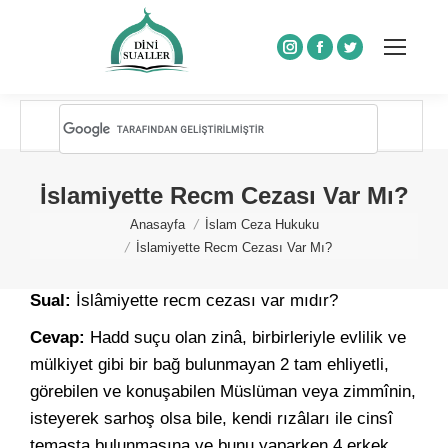
Instagram
Facebook
Twitter
İslamiyette Recm Cezası Var Mı?
You are here:
Anasayfa
İslam Ceza Hukuku
İslamiyette Recm Cezası Var Mı?
Sual:
İslâmiyette recm cezası var mıdır?
Cevap:
Hadd suçu olan zinâ, birbirleriyle evlilik ve
mülkiyet gibi bir bağ bulunmayan 2 tam ehliyetli,
görebilen ve konuşabilen Müslüman veya zimmînin,
isteyerek sarhoş olsa bile, kendi rızâları ile cinsî
temasta bulunmasına ve bunu yaparken 4 erkek,