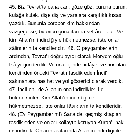
45. Biz Tevrat’ta cana can, göze göz, buruna burun,
kulağa kulak, dişe diş ve yaralara karşılıklı kısas
yazdık. Bununla beraber kim hakkından
vazgeçerse, bu onun günahlarına keffâret olur. Ve
kim Allah’ın indirdiğiyle hükmetmezse, işte onlar
zâlimlerin ta kendileridir. 46. O peygamberlerin
ardından, Tevrat’ı doğrulayıcı olarak Meryem oğlu
Îsâ’yı gönderdik. Ve ona, içinde hidâyet ve nur olan
kendinden önceki Tevrat’ı tasdik eden İncil’i
sakınanlara nasihat ve yol gösterici olarak verdik.
47. İncil ehli de Allah’ın ona indirdikleri ile
hükmetsinler. Kim Allah’ın indirdiği ile
hükmetmezse, işte onlar fâsıkların ta kendileridir.
48. (Ey Peygamberim!) Sana da, geçmiş kitapları
tasdik eden ve onları kollayıp koruyan Kuran’ı hak
ile indirdik. Onların aralarında Allah’ın indirdiği ile