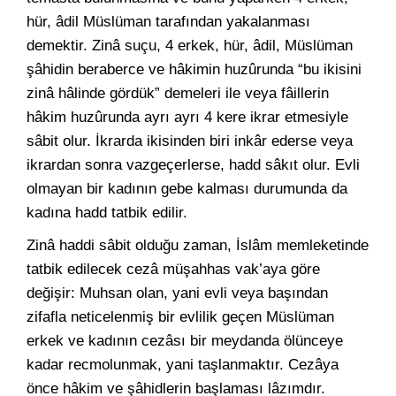
hür, âdil Müslüman tarafından yakalanması
demektir. Zinâ suçu, 4 erkek, hür, âdil, Müslüman
şâhidin beraberce ve hâkimin huzûrunda “bu ikisini
zinâ hâlinde gördük” demeleri ile veya fâillerin
hâkim huzûrunda ayrı ayrı 4 kere ikrar etmesiyle
sâbit olur. İkrarda ikisinden biri inkâr ederse veya
ikrardan sonra vazgeçerlerse, hadd sâkıt olur. Evli
olmayan bir kadının gebe kalması durumunda da
kadına hadd tatbik edilir.
Zinâ haddi sâbit olduğu zaman, İslâm memleketinde
tatbik edilecek cezâ müşahhas vak’aya göre
değişir: Muhsan olan, yani evli veya başından
zifafla neticelenmiş bir evlilik geçen Müslüman
erkek ve kadının cezâsı bir meydanda ölünceye
kadar recmolunmak, yani taşlanmaktır. Cezâya
önce hâkim ve şâhidlerin başlaması lâzımdır.