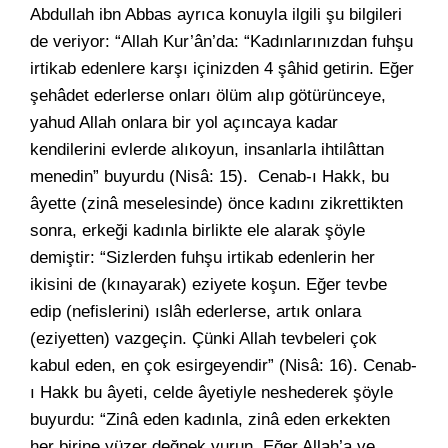
Abdullah ibn Abbas ayrıca konuyla ilgili şu bilgileri
de veriyor: “Allah Kur’ân’da: “Kadınlarınızdan fuhşu
irtikab edenlere karşı içinizden 4 şâhid getirin. Eğer
şehâdet ederlerse onları ölüm alıp götürünceye,
yahud Allah onlara bir yol açıncaya kadar
kendilerini evlerde alıkoyun, insanlarla ihtilâttan
menedin” buyurdu (Nisâ: 15). Cenab-ı Hakk, bu
âyette (zinâ meselesinde) önce kadını zikrettikten
sonra, erkeği kadınla birlikte ele alarak şöyle
demiştir: “Sizlerden fuhşu irtikab edenlerin her
ikisini de (kınayarak) eziyete koşun. Eğer tevbe
edip (nefislerini) ıslâh ederlerse, artık onlara
(eziyetten) vazgeçin. Çünki Allah tevbeleri çok
kabul eden, en çok esirgeyendir” (Nisâ: 16). Cenab-
ı Hakk bu âyeti, celde âyetiyle neshederek şöyle
buyurdu: “Zinâ eden kadınla, zinâ eden erkekten
her birine yüzer değnek vurun. Eğer Allah’a ve