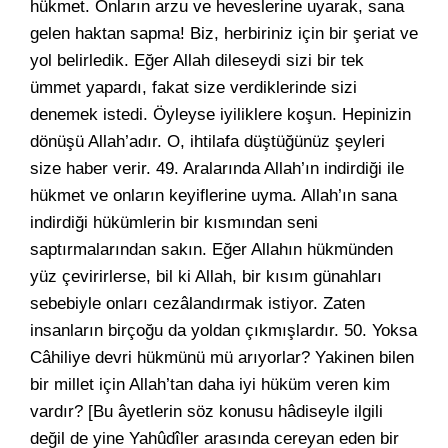
hükmet. Onların arzu ve heveslerine uyarak, sana
gelen haktan sapma! Biz, herbiriniz için bir şeriat ve
yol belirledik. Eğer Allah dileseydi sizi bir tek
ümmet yapardı, fakat size verdiklerinde sizi
denemek istedi. Öyleyse iyiliklere koşun. Hepinizin
dönüşü Allah’adır. O, ihtilafa düştüğünüz şeyleri
size haber verir. 49. Aralarında Allah’ın indirdiği ile
hükmet ve onların keyiflerine uyma. Allah’ın sana
indirdiği hükümlerin bir kısmından seni
saptırmalarından sakın. Eğer Allahın hükmünden
yüz çevirirlerse, bil ki Allah, bir kısım günahları
sebebiyle onları cezâlandırmak istiyor. Zaten
insanların birçoğu da yoldan çıkmışlardır. 50. Yoksa
Câhiliye devri hükmünü mü arıyorlar? Yakinen bilen
bir millet için Allah’tan daha iyi hüküm veren kim
vardır? [Bu âyetlerin söz konusu hâdiseyle ilgili
değil de yine Yahûdîler arasında cereyan eden bir