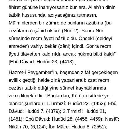
âhiret gününe inanıyorsanız bunlara, Allah’ın dinini
tatbik hususunda, acıyacağınız tutmasın.
Mü’minlerden bir zümre de bunların azâbına (bu
cezâlarına) şâhid olsun” (Nur: 2). Sonra Nur
sûresinde recm âyeti nâzil oldu. Önceki (celdeyi
emreden) vahiy, bekâr (zâni) içindi. Sonra recm
âyeti tilâvetten kaldırıldı, ancak hükmü bâki kaldı”
[Ebû Dâvud: Hudûd 23, (4413).]
Hazret-i Peygamber’in, başından zifaf gerçekleşen
evlilik geçtiği halde zinâ yapanlara bizzat recm
cezâsı tatbik ettiği yine sünnet kaynaklarında
zikredilmektedir : Bunlardan, Kütüb-i sittede yer
alanlar şunlardır: 1.Tirmizî: Hudûd 22, (1452); Ebû
Dâvud: Hudûd 7, (4379); 2.Tirmizî: Hudûd 21,
(1451); Ebû Dâvud: Hudûd 28, (4458, 4459); Nesâî:
Nikâh 70, (6,124); İbn Mâce: Hudûd 8, (2551);