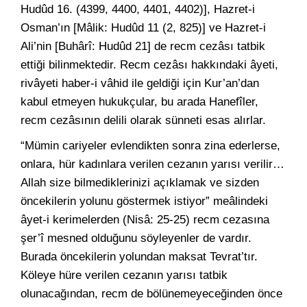
Hudûd 16. (4399, 4400, 4401, 4402)], Hazret-i
Osman’ın [Mâlik: Hudûd 11 (2, 825)] ve Hazret-i
Ali’nin [Buhârî: Hudûd 21] de recm cezâsı tatbik
ettiği bilinmektedir. Recm cezâsı hakkındaki âyeti,
rivâyeti haber-i vâhid ile geldiği için Kur’an’dan
kabul etmeyen hukukçular, bu arada Hanefîler,
recm cezâsının delili olarak sünneti esas alırlar.
“Mümin cariyeler evlendikten sonra zina ederlerse,
onlara, hür kadınlara verilen cezanın yarısı verilir…
Allah size bilmediklerinizi açıklamak ve sizden
öncekilerin yolunu göstermek istiyor” meâlindeki
âyet-i kerimelerden (Nisâ: 25-25) recm cezasına
şer’î mesned olduğunu söyleyenler de vardır.
Burada öncekilerin yolundan maksat Tevrat’tır.
Köleye hüre verilen cezanın yarısı tatbik
olunacağından, recm de bölünemeyeceğinden önce