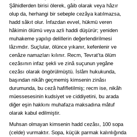
Şâhidlerden birisi ölerek, gâib olarak veya hâzır
olup da, herhangi bir sebeple cezâya katılmazsa,
hadd sâkıt olur. İnfazdan evvel, hükmü veren
hâkimin ölümü veya azli haddi düşürür; yeniden
muhakeme yapılıp delillerin değerlendirilmesi
lâzımdır. Suçlular, ölünce yıkanır, kefenlenir ve
cenâze namazları kılınır. Recm, Tevrat’ta ölüm
cezâsının infaz şekli ve zinâ suçunun yegâne
cezâsı olarak öngörülmüştü. İslâm hukukunda,
başından nikâh geçmemiş kimsenin zinâsı
durumunda, bu cezâ hafifletilmiş; recm ise, nikâh
müessesesinin kudsiyet ve ciddiyetini, bu arada
diğer eşin hakkını muhafaza maksadına mâtuf
olarak kabul edilmiştir.
Muhsan olmayan kimsenin hadd cezâsı, 100 sopa
(celde) vurmaktır. Sopa, küçük parmak kalınlığında