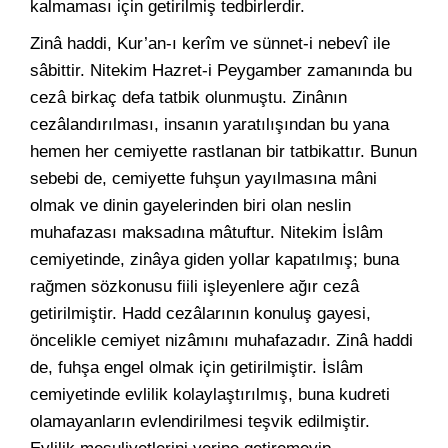
kalmaması için getirilmiş tedbirlerdir.
Zinâ haddi, Kur’an-ı kerîm ve sünnet-i nebevî ile
sâbittir. Nitekim Hazret-i Peygamber zamanında bu
cezâ birkaç defa tatbik olunmuştu. Zinânın
cezâlandırılması, insanın yaratılışından bu yana
hemen her cemiyette rastlanan bir tatbikattır. Bunun
sebebi de, cemiyette fuhşun yayılmasına mâni
olmak ve dinin gayelerinden biri olan neslin
muhafazası maksadına mâtuftur. Nitekim İslâm
cemiyetinde, zinâya giden yollar kapatılmış; buna
rağmen sözkonusu fiili işleyenlere ağır cezâ
getirilmiştir. Hadd cezâlarının konuluş gayesi,
öncelikle cemiyet nizâmını muhafazadır. Zinâ haddi
de, fuhşa engel olmak için getirilmiştir. İslâm
cemiyetinde evlilik kolaylaştırılmış, buna kudreti
olamayanların evlendirilmesi teşvik edilmiştir.