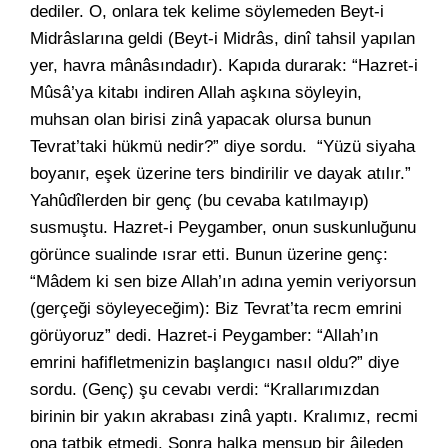
dediler. O, onlara tek kelime söylemeden Beyt-i
Midrâslarına geldi (Beyt-i Midrâs, dinî tahsil yapılan
yer, havra mânâsındadır). Kapıda durarak: “Hazret-i
Mûsâ’ya kitabı indiren Allah aşkına söyleyin,
muhsan olan birisi zinâ yapacak olursa bunun
Tevrat’taki hükmü nedir?” diye sordu. “Yüzü siyaha
boyanır, eşek üzerine ters bindirilir ve dayak atılır.”
Yahûdîlerden bir genç (bu cevaba katılmayıp)
susmuştu. Hazret-i Peygamber, onun suskunluğunu
görünce sualinde ısrar etti. Bunun üzerine genç:
“Mâdem ki sen bize Allah’ın adına yemin veriyorsun
(gerçeği söyleyeceğim): Biz Tevrat’ta recm emrini
görüyoruz” dedi. Hazret-i Peygamber: “Allah’ın
emrini hafifletmenizin başlangıcı nasıl oldu?” diye
sordu. (Genç) şu cevabı verdi: “Krallarımızdan
birinin bir yakın akrabası zinâ yaptı. Kralımız, recmi
ona tatbik etmedi. Sonra halka mensup bir âileden