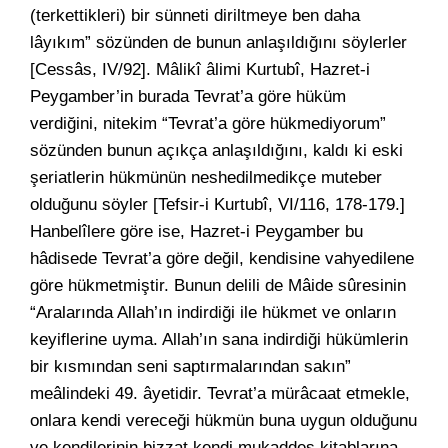
(terkettikleri) bir sünneti diriltmeye ben daha
lâyıkım” sözünden de bunun anlaşıldığını söylerler
[Cessâs, IV/92]. Mâlikî âlimi Kurtubî, Hazret-i
Peygamber’in burada Tevrat’a göre hüküm
verdiğini, nitekim “Tevrat’a göre hükmediyorum”
sözünden bunun açıkça anlaşıldığını, kaldı ki eski
şeriatlerin hükmünün neshedilmedikçe muteber
olduğunu söyler [Tefsir-i Kurtubî, VI/116, 178-179.]
Hanbelîlere göre ise, Hazret-i Peygamber bu
hâdisede Tevrat’a göre değil, kendisine vahyedilene
göre hükmetmiştir. Bunun delili de Mâide sûresinin
“Aralarında Allah’ın indirdiği ile hükmet ve onların
keyiflerine uyma. Allah’ın sana indirdiği hükümlerin
bir kısmından seni saptırmalarından sakın”
meâlindeki 49. âyetidir. Tevrat’a mürâcaat etmekle,
onlara kendi vereceği hükmün buna uygun olduğunu
ve kendilerinin bizzat kendi mukaddes kitablarına