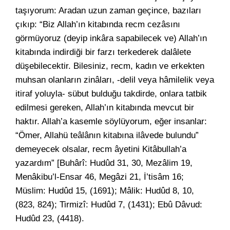
taşıyorum: Aradan uzun zaman geçince, bazıları
çıkıp: “Biz Allah’ın kitabında recm cezâsını
görmüyoruz (deyip inkâra sapabilecek ve) Allah’ın
kitabında indirdiği bir farzı terkederek dalâlete
düşebilecektir. Bilesiniz, recm, kadın ve erkekten
muhsan olanların zinâları, -delil veya hâmilelik veya
itiraf yoluyla- sübut bulduğu takdirde, onlara tatbik
edilmesi gereken, Allah’ın kitabında mevcut bir
haktır. Allah’a kasemle söylüyorum, eğer insanlar:
“Ömer, Allahü teâlânın kitabına ilâvede bulundu”
demeyecek olsalar, recm âyetini Kitâbullah’a
yazardım” [Buhârî: Hudûd 31, 30, Mezâlim 19,
Menâkibu’l-Ensar 46, Megâzi 21, İ’tisâm 16;
Müslim: Hudûd 15, (1691); Mâlik: Hudûd 8, 10,
(823, 824); Tirmizî: Hudûd 7, (1431); Ebû Dâvud:
Hudûd 23, (4418).