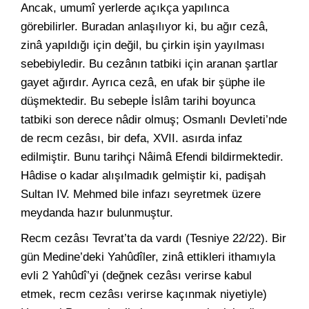
Ancak, umumî yerlerde açıkça yapılınca
görebilirler. Buradan anlaşılıyor ki, bu ağır cezâ,
zinâ yapıldığı için değil, bu çirkin işin yayılması
sebebiyledir. Bu cezânın tatbiki için aranan şartlar
gayet ağırdır. Ayrıca cezâ, en ufak bir şüphe ile
düşmektedir. Bu sebeple İslâm tarihi boyunca
tatbiki son derece nâdir olmuş; Osmanlı Devleti’nde
de recm cezâsı, bir defa, XVII. asırda infaz
edilmiştir. Bunu tarihçi Nâimâ Efendi bildirmektedir.
Hâdise o kadar alışılmadık gelmiştir ki, padişah
Sultan IV. Mehmed bile infazı seyretmek üzere
meydanda hazır bulunmuştur.
Recm cezâsı Tevrat’ta da vardı (Tesniye 22/22). Bir
gün Medine’deki Yahûdîler, zinâ ettikleri ithamıyla
evli 2 Yahûdî’yi (değnek cezâsı verirse kabul
etmek, recm cezâsı verirse kaçınmak niyetiyle)