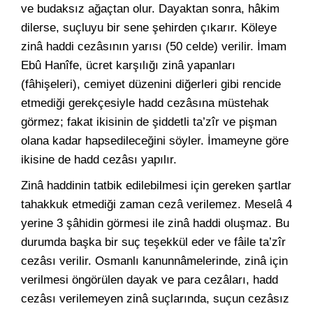
ve budaksız ağaçtan olur. Dayaktan sonra, hâkim
dilerse, suçluyu bir sene şehirden çıkarır. Köleye
zinâ haddi cezâsının yarısı (50 celde) verilir. İmam
Ebû Hanîfe, ücret karşılığı zinâ yapanları
(fâhişeleri), cemiyet düzenini diğerleri gibi rencide
etmediği gerekçesiyle hadd cezâsına müstehak
görmez; fakat ikisinin de şiddetli ta’zîr ve pişman
olana kadar hapsedileceğini söyler. İmameyne göre
ikisine de hadd cezâsı yapılır.
Zinâ haddinin tatbik edilebilmesi için gereken şartlar
tahakkuk etmediği zaman cezâ verilemez. Meselâ 4
yerine 3 şâhidin görmesi ile zinâ haddi oluşmaz. Bu
durumda başka bir suç teşekkül eder ve fâile ta’zîr
cezâsı verilir. Osmanlı kanunnâmelerinde, zinâ için
verilmesi öngörülen dayak ve para cezâları, hadd
cezâsı verilemeyen zinâ suçlarında, suçun cezâsız