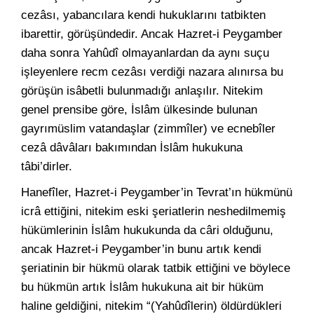
cezâsı, yabancılara kendi hukuklarını tatbikten
ibarettir, görüşündedir. Ancak Hazret-i Peygamber
daha sonra Yahûdî olmayanlardan da aynı suçu
işleyenlere recm cezâsı verdiği nazara alınırsa bu
görüşün isâbetli bulunmadığı anlaşılır. Nitekim
genel prensibe göre, İslâm ülkesinde bulunan
gayrımüslim vatandaşlar (zimmîler) ve ecnebîler
cezâ dâvâları bakımından İslâm hukukuna
tâbi’dirler.
Hanefîler, Hazret-i Peygamber’in Tevrat’ın hükmünü
icrâ ettiğini, nitekim eski şeriatlerin neshedilmemiş
hükümlerinin İslâm hukukunda da câri olduğunu,
ancak Hazret-i Peygamber’in bunu artık kendi
şeriatinin bir hükmü olarak tatbik ettiğini ve böylece
bu hükmün artık İslâm hukukuna ait bir hüküm
haline geldiğini, nitekim “(Yahûdîlerin) öldürdükleri