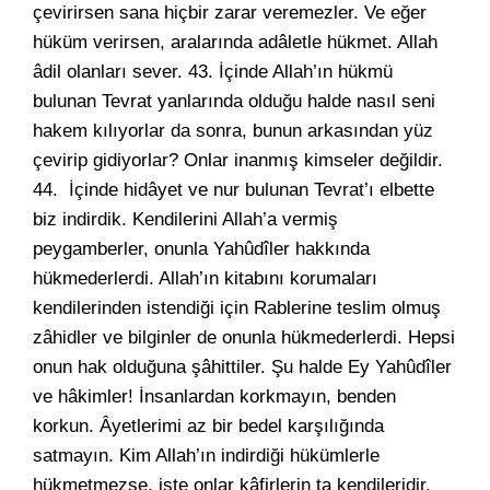
çevirirsen sana hiçbir zarar veremezler. Ve eğer
hüküm verirsen, aralarında adâletle hükmet. Allah
âdil olanları sever. 43. İçinde Allah’ın hükmü
bulunan Tevrat yanlarında olduğu halde nasıl seni
hakem kılıyorlar da sonra, bunun arkasından yüz
çevirip gidiyorlar? Onlar inanmış kimseler değildir.
44. İçinde hidâyet ve nur bulunan Tevrat’ı elbette
biz indirdik. Kendilerini Allah’a vermiş
peygamberler, onunla Yahûdîler hakkında
hükmederlerdi. Allah’ın kitabını korumaları
kendilerinden istendiği için Rablerine teslim olmuş
zâhidler ve bilginler de onunla hükmederlerdi. Hepsi
onun hak olduğuna şâhittiler. Şu halde Ey Yahûdîler
ve hâkimler! İnsanlardan korkmayın, benden
korkun. Âyetlerimi az bir bedel karşılığında
satmayın. Kim Allah’ın indirdiği hükümlerle
hükmetmezse, işte onlar kâfirlerin ta kendileridir.