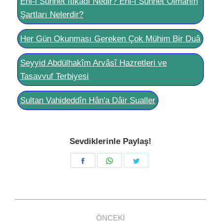
Ehl-i Sünnet İtikadı Nedir? Ehl-i Sünnet Olmanın
Şartları Nelerdir?
Her Gün Okunması Gereken Çok Mühim Bir Duâ
Seyyid Abdülhakîm Arvâsî Hazretleri ve
Tasavvuf Terbiyesi
Sultan Vahideddîn Hân'a Dâir Sualler
Sevdiklerinle Paylaş!
Share
Share
Share
on
on
on
Facebook
WhatsApp
Twitter
Post
ÖNCEKI