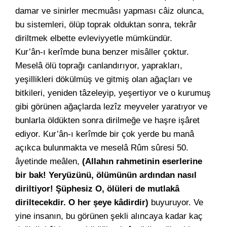
damar ve sinirler mecmuâsı yapması câiz olunca,
bu sistemleri, ölüp toprak olduktan sonra, tekrâr
diriltmek elbette evleviyyetle mümkündür.
Kur’ân-ı kerîmde buna benzer misâller çoktur.
Meselâ ölü toprağı canlandırıyor, yaprakları,
yeşillikleri dökülmüş ve gitmiş olan ağaçları ve
bitkileri, yeniden tâzeleyip, yeşertiyor ve o kurumuş
gibi görünen ağaçlarda lezîz meyveler yaratıyor ve
bunlarla öldükten sonra dirilmeğe ve haşre işâret
ediyor. Kur’ân-ı kerîmde bir çok yerde bu manâ
açıkca bulunmakta ve meselâ Rûm sûresi 50.
âyetinde meâlen,
(Allahın rahmetinin eserlerine
bir bak! Yeryüzünü, ölümünün ardından nasıl
diriltiyor! Şüphesiz O, ölüleri de mutlakâ
diriltecekdir. O her şeye kâdirdir)
buyuruyor. Ve
yine insanın, bu görünen şekli alıncaya kadar kaç