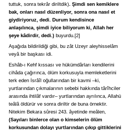
tuttuk, sonra tekrâr diriltdik)
. Şimdi sen kemiklere
bak, onları nasıl düzenliyor, sonra ona nasıl et
giydiriyoruz, dedi. Durum kendisince
anlaşılınca, şimdi iyice biliyorum ki, Allah her
şeye kâdirdir, dedi.)
buyurdu.[2]
Aşağıda bildirildiği gibi, bu zât Uzeyr aleyhisselâm
veyâ bir başkası idi.
Eshâb-ı Kehf kıssası ve hükümdârları kendilerini
cihâda çağırınca, ölüm korkusuyla memleketlerini
terk eden İsrâîl oğullarından bir kavmi –ki,
yurtlarından çıkmalarının sebebi hakkında târîhciler
arasında ihtilâf vardır– yurtlarından ayrılınca, Allahü
teâlâ öldürür ve sonra diriltir de buna örnektir.
Nitekim Bekara sûresi 243. âyetinde meâlen,
(Sayıları binlerce olan o kimselerin ölüm
korkusundan dolayı yurtlarından çıkıp gittiklerini