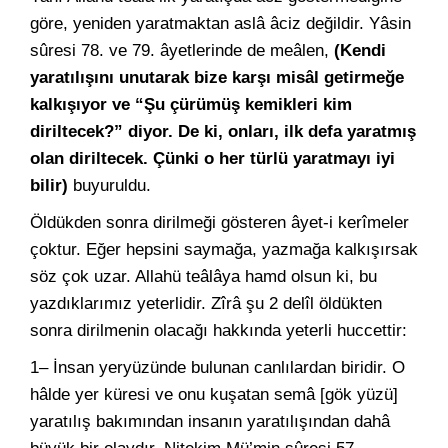
göre, yeniden yaratmaktan aslâ âciz değildir. Yâsin
sûresi 78. ve 79. âyetlerinde de meâlen,
(Kendi
yaratılışını unutarak bize karşı misâl getirmeğe
kalkışıyor ve “Şu çürümüş kemikleri kim
diriltecek?” diyor. De ki, onları, ilk defa yaratmış
olan diriltecek. Çünki o her türlü yaratmayı iyi
bilir)
buyuruldu.
Öldükden sonra dirilmeği gösteren âyet-i kerîmeler
çoktur. Eğer hepsini saymağa, yazmağa kalkışırsak
söz çok uzar. Allahü teâlâya hamd olsun ki, bu
yazdıklarımız yeterlidir. Zîrâ şu 2 delîl öldükten
sonra dirilmenin olacağı hakkında yeterli huccettir:
1– İnsan yeryüzünde bulunan canlılardan biridir. O
hâlde yer küresi ve onu kuşatan semâ [gök yüzü]
yaratılış bakımından insanın yaratılışından dahâ