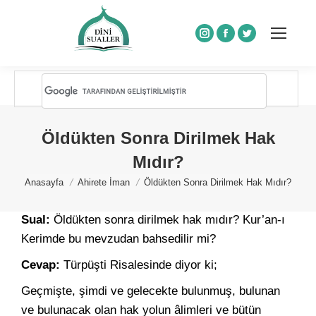
Instagram
Facebook
Twitter
Öldükten Sonra Dirilmek Hak
Mıdır?
You are here:
Anasayfa
Ahirete İman
Öldükten Sonra Dirilmek Hak Mıdır?
Sual:
Öldükten sonra dirilmek hak mıdır? Kur’an-ı
Kerimde bu mevzudan bahsedilir mi?
Cevap:
Türpüşti Risalesinde diyor ki;
Geçmişte, şimdi ve gelecekte bulunmuş, bulunan
ve bulunacak olan hak yolun âlimleri ve bütün