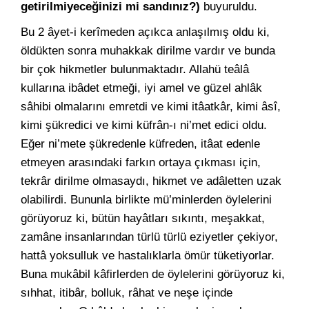
getirilmiyeceğinizi mi sandınız?)
buyuruldu.
Bu 2 âyet-i kerîmeden açıkca anlaşılmış oldu ki,
öldükten sonra muhakkak dirilme vardır ve bunda
bir çok hikmetler bulunmaktadır. Allahü teâlâ
kullarına ibâdet etmeği, iyi amel ve güzel ahlâk
sâhibi olmalarını emretdi ve kimi itâatkâr, kimi âsî,
kimi şükredici ve kimi küfrân-ı ni’met edici oldu.
Eğer ni’mete şükredenle küfreden, itâat edenle
etmeyen arasındaki farkın ortaya çıkması için,
tekrâr dirilme olmasaydı, hikmet ve adâletten uzak
olabilirdi. Bununla birlikte mü’minlerden öylelerini
görüyoruz ki, bütün hayâtları sıkıntı, meşakkat,
zamâne insanlarından türlü türlü eziyetler çekiyor,
hattâ yoksulluk ve hastalıklarla ömür tüketiyorlar.
Buna mukâbil kâfirlerden de öylelerini görüyoruz ki,
sıhhat, itibâr, bolluk, râhat ve neşe içinde