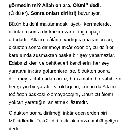
görmedin mi? Allah onlara, Ölün!” dedi.
(Öldüler).
Sonra onları diriltti)
buyuruyor.
Bütün bu delîl makâmındaki âyet-i kerîmelerde,
öldükten sonra dirilmenin var olduğu apaçık
ortadadır. Allahü teâlânın varlığına inananlardan,
öldükten sonra dirilmeyi inkâr edenler, bu delîller
karşısında susmaktan başka bir şey yapamazlar.
Edebsizlikleri ve cehâletleri kendilerini her şeyi
yaratanı inkâra götürenlere ise, öldükten sonra
diriltmeyi anlatmadan önce, bu kâinâtın bir sâhibi ve
her şeyin bir yaratıcısı olduğunu, bunun da Allahü
teâlâdan başkası olamayacağını, Onun bu âlemi
yoktan yarattığını anlatmak lâzımdır.
Öldükten sonra dirilmeği inkâr edenlerden biri
Mülhidlerdir. Tekrâr dirilmek aklımıza muhâl geliyor
derler.