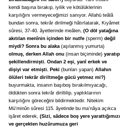
kendi başına bırakıp, iyilik ve kötülüklerinin
karşılığını vermeyeceğimizi sanıyor. Allahü teâlâ
bundan sonra, tekrâr dirilmeği hâtırlatarak, Kıyâmet
sûresi, 37-40. âyetlerinde meâlen,
(O döl yatağına
akıtılan menînin içinden bir nutfe
(sperm)
değil
miydi? Sonra bu alaka
(aşılanmış yumurta)
olmuş, derken Allah onu
(insan biçiminde)
yaratıp
şekillendirmişti. Ondan 2 eşi, yanî erkek ve
dişiyi var etmişti. Peki
(bunları yapan)
Allahın
ölüleri tekrâr diriltmeğe gücü yetmez mi?)
buyurmakta, insanın başıboş bırakılmıyacağı,
öldükten sonra tekrâr diriltilip, yaptıklarının
karşılığını göreceğini bildirmektedir. Nitekim
Mü’minûn sûresi 115. âyetinde bu ma’nâya açıkca
işâret ederek,
(Sizi, sâdece boş yere yarattığımızı
ve gerçekten huzûrumuza geri