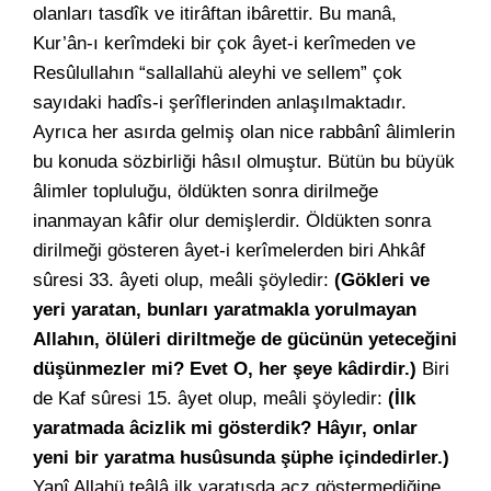
olanları tasdîk ve itirâftan ibârettir. Bu manâ,
Kur’ân-ı kerîmdeki bir çok âyet-i kerîmeden ve
Resûlullahın “sallallahü aleyhi ve sellem” çok
sayıdaki hadîs-i şerîflerinden anlaşılmaktadır.
Ayrıca her asırda gelmiş olan nice rabbânî âlimlerin
bu konuda sözbirliği hâsıl olmuştur. Bütün bu büyük
âlimler topluluğu, öldükten sonra dirilmeğe
inanmayan kâfir olur demişlerdir. Öldükten sonra
dirilmeği gösteren âyet-i kerîmelerden biri Ahkâf
sûresi 33. âyeti olup, meâli şöyledir:
(Gökleri ve
yeri yaratan, bunları yaratmakla yorulmayan
Allahın, ölüleri diriltmeğe de gücünün yeteceğini
düşünmezler mi? Evet O, her şeye kâdirdir.)
Biri
de Kaf sûresi 15. âyet olup, meâli şöyledir:
(İlk
yaratmada âcizlik mi gösterdik? Hâyır, onlar
yeni bir yaratma husûsunda şüphe içindedirler.)
Yanî Allahü teâlâ ilk yaratışda acz göstermediğine