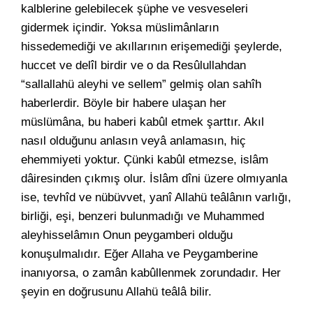
kalblerine gelebilecek şüphe ve vesveseleri
gidermek içindir. Yoksa müslimânların
hissedemediği ve akıllarının erişemediği şeylerde,
huccet ve delîl birdir ve o da Resûlullahdan
“sallallahü aleyhi ve sellem” gelmiş olan sahîh
haberlerdir. Böyle bir habere ulaşan her
müslümâna, bu haberi kabûl etmek şarttır. Akıl
nasıl olduğunu anlasın veyâ anlamasın, hiç
ehemmiyeti yoktur. Çünki kabûl etmezse, islâm
dâiresinden çıkmış olur. İslâm dîni üzere olmıyanla
ise, tevhîd ve nübüvvet, yanî Allahü teâlânın varlığı,
birliği, eşi, benzeri bulunmadığı ve Muhammed
aleyhisselâmın Onun peygamberi olduğu
konuşulmalıdır. Eğer Allaha ve Peygamberine
inanıyorsa, o zamân kabûllenmek zorundadır. Her
şeyin en doğrusunu Allahü teâlâ bilir.