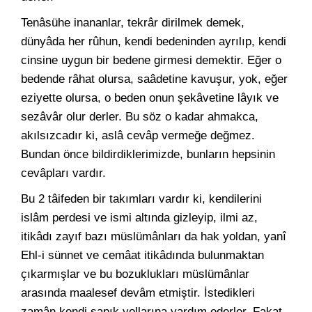
Tenâsühe inananlar, tekrâr dirilmek demek,
dünyâda her rûhun, kendi bedeninden ayrılıp, kendi
cinsine uygun bir bedene girmesi demektir. Eğer o
bedende râhat olursa, saâdetine kavuşur, yok, eğer
eziyette olursa, o beden onun şekâvetine lâyık ve
sezâvâr olur derler. Bu söz o kadar ahmakca,
akılsızcadır ki, aslâ cevâp vermeğe değmez.
Bundan önce bildirdiklerimizde, bunların hepsinin
cevâpları vardır.
Bu 2 tâifeden bir takımları vardır ki, kendilerini
islâm perdesi ve ismi altında gizleyip, ilmi az,
itikâdı zayıf bazı müslümânları da hak yoldan, yanî
Ehl-i sünnet ve cemâat itikâdında bulunmaktan
çıkarmışlar ve bu bozuklukları müslümânlar
arasında maalesef devâm etmiştir. İstedikleri
zamân kendi sapık yollarına yardım ederler. Fakat