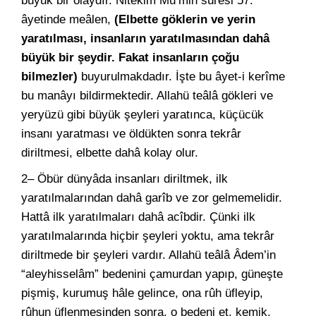
büyük bir olaydır. Nitekim Mü’min sûresi 57.
âyetinde meâlen,
(Elbette göklerin ve yerin
yaratılması, insanların yaratılmasından dahâ
büyük bir şeydir. Fakat insanların çoğu
bilmezler)
buyurulmakdadır. İşte bu âyet-i kerîme
bu manâyı bildirmektedir. Allahü teâlâ gökleri ve
yeryüzü gibi büyük şeyleri yaratınca, küçücük
insanı yaratması ve öldükten sonra tekrâr
diriltmesi, elbette dahâ kolay olur.
2– Öbür dünyâda insanları diriltmek, ilk
yaratılmalarından dahâ garîb ve zor gelmemelidir.
Hattâ ilk yaratılmaları dahâ acîbdir. Çünki ilk
yaratılmalarında hiçbir şeyleri yoktu, ama tekrâr
diriltmede bir şeyleri vardır. Allahü teâlâ Âdem’in
“aleyhisselâm” bedenini çamurdan yapıp, güneşte
pişmiş, kurumuş hâle gelince, ona rûh üfleyip,
rûhun üflenmesinden sonra, o bedeni et, kemik,