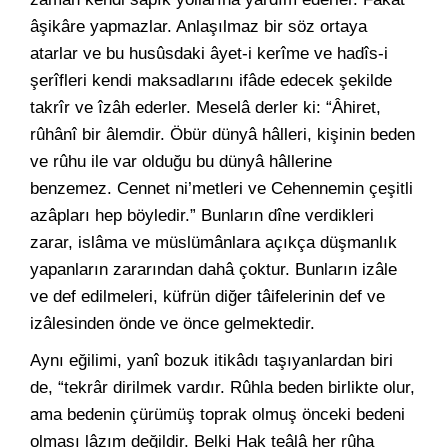
âşikâre yapmazlar. Anlaşılmaz bir söz ortaya
atarlar ve bu husûsdaki âyet-i kerîme ve hadîs-i
şerîfleri kendi maksadlarını ifâde edecek şekilde
takrîr ve îzâh ederler. Meselâ derler ki: “Âhiret,
rûhânî bir âlemdir. Öbür dünyâ hâlleri, kişinin beden
ve rûhu ile var olduğu bu dünyâ hâllerine
benzemez. Cennet ni’metleri ve Cehennemin çeşitli
azâpları hep böyledir.” Bunların dîne verdikleri
zarar, islâma ve müslümânlara açıkça düşmanlık
yapanların zararından dahâ çoktur. Bunların izâle
ve def edilmeleri, küfrün diğer tâifelerinin def ve
izâlesinden önde ve önce gelmektedir.
Aynı eğilimi, yanî bozuk itikâdı taşıyanlardan biri
de, “tekrâr dirilmek vardır. Rûhla beden birlikte olur,
ama bedenin çürümüş toprak olmuş önceki bedeni
olması lâzım değildir. Belki Hak teâlâ her rûha