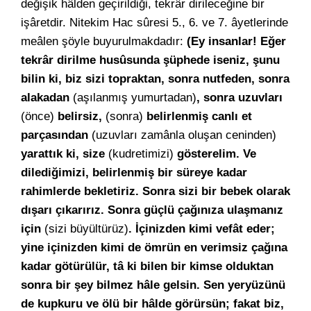
değişik hâlden geçirildiği, tekrâr dirileceğine bir
işâretdir. Nitekim Hac sûresi 5., 6. ve 7. âyetlerinde
meâlen şöyle buyurulmakdadır:
(Ey insanlar! Eğer
tekrâr dirilme husûsunda şüphede iseniz, şunu
bilin ki, biz sizi topraktan, sonra nutfeden, sonra
alakadan
(aşılanmış yumurtadan)
, sonra uzuvları
(önce)
belirsiz,
(sonra)
belirlenmiş canlı et
parçasından
(uzuvları zamânla oluşan ceninden)
yarattık ki, size
(kudretimizi)
gösterelim. Ve
dilediğimizi, belirlenmiş bir süreye kadar
rahimlerde bekletiriz. Sonra sizi bir bebek olarak
dışarı çıkarırız. Sonra güçlü çağınıza ulaşmanız
için
(sizi büyültürüz)
. İçinizden kimi vefât eder;
yine içinizden kimi de ömrün en verimsiz çağına
kadar götürülür, tâ ki bilen bir kimse olduktan
sonra bir şey bilmez hâle gelsin. Sen yeryüzünü
de kupkuru ve ölü bir hâlde görürsün; fakat biz,