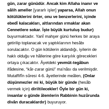
gün, zarar günüdür. Ancak kim Allaha inanır ve
sâlih ameller
[yararlı işler]
yaparsa, Allah onun
kötülüklerini örter, onu ve benzerlerini, içinde
ebedî kalacakları, altlarından ırmaklar akan
Cennetlere sokar. İşte büyük kurtuluş budur)
buyurmaktadır. Yanî mahşer günü herkes bir araya
getirilip toplanacak ve yaptıklarının hesâbı
sorulacaktır. O gün kötülerin aldandığı, iyilerin de
haklı olduğu ve hâllerine göre karşılık görecekleri
ortaya çıkacaktır. Âyetdeki
yevmüt-tegâbun
ifâdesine, “kâr-zarar günü” ma’nâsı da verilmişdir.
Mutaffifîn sûresi 4-6. âyetlerinde meâlen,
(Onlar
düşünmezler mi ki, büyük bir günde
(hesâb
vermek için)
diriltilecekler! Öyle bir gün ki,
insanlar o günde âlemlerin Rabbinin huzûrunda
divân duracaklardır)
buyuruyor.