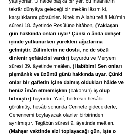
yaşıyorlar. O hâlde başka bir yer, bu insanların
tekrâr dünyâya geleceği bir mekân lâzım ki,
karşılıklarını görsünler. Nitekim Allahü teâlâ Mü’min
sûresi 18. âyetinde Resûlüne hitâben,
(Yaklaşan
gün hakkında onları uyar! Çünki o ânda dehşet
içinde yutkunurken yürekleri ağızlarına
gelmiştir. Zâlimlerin ne dostu, ne de sözü
dinlenir şefâatcisi vardır)
buyurdu ve Meryem
sûresi 39. âyetinde meâlen,
(Habîbim! Sen onları
pişmânlık ve üzüntü günü hakkında uyar. Çünki
onlar bir gafletin içine dalmış oldukları hâlde ve
henüz îmân etmemişken
(bakarsın)
iş olup
bitmiştir)
buyurdu. Yanî, herkesin hesâbı
görülmüş, hesâb sonunda Cennete gideceklerle,
Cehennemi boylayacak olanlar birbirinden
ayrılmıştır, Tegâbün sûresi 9. âyetinde meâlen,
(Mahşer vaktinde sizi toplayacağı gün, işte o