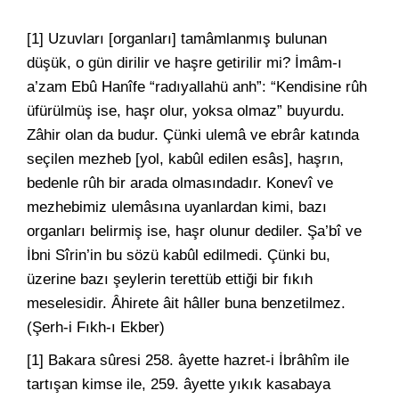
[1] Uzuvları [organları] tamâmlanmış bulunan
düşük, o gün dirilir ve haşre getirilir mi? İmâm-ı
a’zam Ebû Hanîfe “radıyallahü anh”: “Kendisine rûh
üfürülmüş ise, haşr olur, yoksa olmaz” buyurdu.
Zâhir olan da budur. Çünki ulemâ ve ebrâr katında
seçilen mezheb [yol, kabûl edilen esâs], haşrın,
bedenle rûh bir arada olmasındadır. Konevî ve
mezhebimiz ulemâsına uyanlardan kimi, bazı
organları belirmiş ise, haşr olunur dediler. Şa’bî ve
İbni Sîrin’in bu sözü kabûl edilmedi. Çünki bu,
üzerine bazı şeylerin terettüb ettiği bir fıkıh
meselesidir. Âhirete âit hâller buna benzetilmez.
(Şerh-i Fıkh-ı Ekber)
[1] Bakara sûresi 258. âyette hazret-i İbrâhîm ile
tartışan kimse ile, 259. âyette yıkık kasabaya