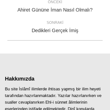
ÖNCEKI
navigation
Ahiret Gününe İman Nasıl Olmalı?
Previous
post:
SONRAKI
Dedikleri Gerçek İmiş
Next
post:
Hakkımızda
Bu site İslâmî ilimlerde ihtisas yapmış bir ilim heyeti
tarafından hazırlanmaktadır. Yazılar hazırlanırken ve
sualler cevaplanırken Ehl-i sünnet âlimlerinin
eserlerinden istifade edilmektedir. Dinî konularda