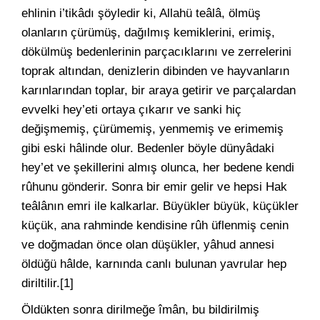
ehlinin i’tikâdı şöyledir ki, Allahü teâlâ, ölmüş
olanların çürümüş, dağılmış kemiklerini, erimiş,
dökülmüş bedenlerinin parçacıklarını ve zerrelerini
toprak altından, denizlerin dibinden ve hayvanların
karınlarından toplar, bir araya getirir ve parçalardan
evvelki hey’eti ortaya çıkarır ve sanki hiç
değişmemiş, çürümemiş, yenmemiş ve erimemiş
gibi eski hâlinde olur. Bedenler böyle dünyâdaki
hey’et ve şekillerini almış olunca, her bedene kendi
rûhunu gönderir. Sonra bir emir gelir ve hepsi Hak
teâlânın emri ile kalkarlar. Büyükler büyük, küçükler
küçük, ana rahminde kendisine rûh üflenmiş cenin
ve doğmadan önce olan düşükler, yâhud annesi
öldüğü hâlde, karnında canlı bulunan yavrular hep
diriltilir.[1]
Öldükten sonra dirilmeğe îmân, bu bildirilmiş