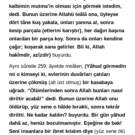
kalbimin mutma’in olması için görmek istedim,
dedi. Bunun üzerine Allahü teâlâ ona, öyleyse
dört tâne kuş yakala, onları yanına al, sonra
kesip parçala (etlerini karıştır), her dağın başına
onlardan bir parça koy. Sonra da onları kendine
çağır; koşarak sana gelirler. Bil ki, Allah
hakîmdir, azîzdir)
buyurdu.
Aynı sûrede 259. âyetde meâlen,
(Yâhud görmedin
mi o kimseyi ki, evlerinin duvârları çatıları
üzerine çökmüş
(alt üst olmuş)
bir kasabaya
uğradı. “Ölümlerinden sonra Allah bunları nasıl
diriltir acabâ!” dedi. Bunun üzerine Allah onu
öldürüp, yüz sene o hâlde bıraktı, sonra tekrâr
diriltti. Ne kadar kaldın? buyurdu. Bir gün yâhud
dahâ az, henüz bozulmamıştır. Eşeğine de bak!
Seni insanlara bir ibret kılalım diye
(yüz sene ölü