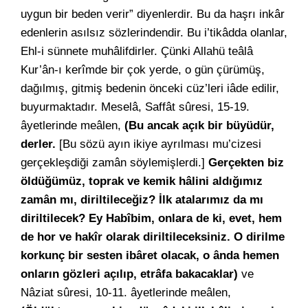
uygun bir beden verir” diyenlerdir. Bu da haşrı inkâr
edenlerin asılsız sözlerindendir. Bu i’tikâdda olanlar,
Ehl-i sünnete muhâlifdirler. Çünki Allahü teâlâ
Kur’ân-ı kerîmde bir çok yerde, o gün çürümüş,
dağılmış, gitmiş bedenin önceki cüz’leri iâde edilir,
buyurmaktadır. Meselâ, Saffât sûresi, 15-19.
âyetlerinde meâlen,
(Bu ancak açık bir büyüdür,
derler.
[Bu sözü ayın ikiye ayrılması mu’cizesi
gerçekleşdiği zamân söylemişlerdi.]
Gerçekten biz
öldüğümüz, toprak ve kemik hâlini aldığımız
zamân mı, diriltileceğiz? İlk atalarımız da mı
diriltilecek? Ey Habîbim, onlara de ki, evet, hem
de hor ve hakîr olarak diriltileceksiniz. O dirilme
korkunç bir sesten ibâret olacak, o ânda hemen
onların gözleri açılıp, etrâfa bakacaklar)
ve
Nâziat sûresi, 10-11. âyetlerinde meâlen,