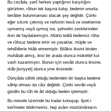
Bu cezâda, yanî herkes yaptığının karşılığını
görürken, rûhun tek başına kalıp, bedenin onunla
berâber bulunmaması olacak şey değildir. Çünki
eğer sıkıntı çekmiş ve nefsinin hevâ ve isteklerine
uymamış veyâ uymuş ise, şehvetin zevklerinden
ikisi de faydalanmıştır. Allahü teâlâ bedensiz rûha
ve rûhsuz bedene emir ve yasaklar, müjde ve
tehdîdlerle hitâb etmemiştir. Bilâkis ikisini birden
muhâtab almış, ikisi bir arada olunca mükellef kul
vasfı kazanmıştır. Bunun için sevâb olunca ikisine,
ıkâb [eziyyet] olunca yine ikisinedir.
Dünyâda sâhib olduğu bedenden bir başka bedene
sâhip olması da câiz değildir. Çünki sevâb veyâ
günâhı bu rûh ile âit olduğu beden işlemiştir.
Bu mesele üzerinde bu kadar konuşup, âyet-i
kerîmeler bildirmemiz, hep avâm müslümânların