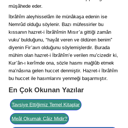
müşâhede eder.
İbrâhîm aleyhisselâm ile münâkaşa edenin ise
Nemrûd olduğu söylenir. Bazı müfessirler bu
kıssanın hazret-i İbrâhîmin Mısır’a gittiği zamân
vuku’ bulduğunu, “hayât veren ve öldüren benim”
diyenin Fir’avn olduğunu söylemişlerdir. Burada
mühim olan hazret-i İbrâhîm’e verilen mu’cizedir ki,
Kur’ân-ı kerîmde ona, sözle hasmı mağlûb etmek
ma’nâsına gelen huccet denmiştir. Hazret-i İbrâhîm
bu huccet ile hasımlarını yenmeği başarmıştır.
En Çok Okunan Yazılar
Tavsiye Ettiğimiz Temel Kitaplar
Meâl Okumak Câiz Midir?