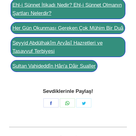
Ehl-i Sünnet İtikadı Nedir? Ehl-i Sünnet Olmanın
Şartları Nelerdir?
Her Gün Okunması Gereken Çok Mühim Bir Duâ
Seyyid Abdülhakîm Arvâsî Hazretleri ve
Tasavvuf Terbiyesi
Sultan Vahideddîn Hân'a Dâir Sualler
Sevdiklerinle Paylaş!
Share
Share
Share
on
on
on
Facebook
WhatsApp
Twitter
Post