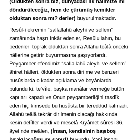
(Öldükten sonra biz, dünyâdaki ilk hâlimize mi
döndürüleceğiz, hem de çürümüş kemikler
olduktan sonra mı? derler)
buyurulmaktadır.
Resûl-i ekremin “sallallahü aleyhi ve sellem”
zamânında haşrı inkâr edenler, Resûlullahın, bu
bedenleri toprak olduktan sonra Allahü teâlâ önceki
hâllerine getirir buyurmasına şaşıyorlardı.
Peygamber efendimiz “sallallahü aleyhi ve sellem”
âhiret hâlleri, öldükten sonra dirilme ve benzeri
husûslarda o kadar açıklama ve beyânlarda
bulundu ki, te’vîle, başka manâlar vermeğe bütün
kapıları kapadı ve Onun peygamberliğini tasdîk
eden hiç kimsede bu husûsta bir tereddüd kalmadı.
Allahü teâlâ tekrâr dirilmenin olacağı hakkında
kesin delîller verdi ve meselâ Kıyâmet sûresi 36.
âyetinde meâlen,
(İnsan, kendisinin başıboş
bırakılacağını mı sanır!)
buyurdu. Yanî insanı