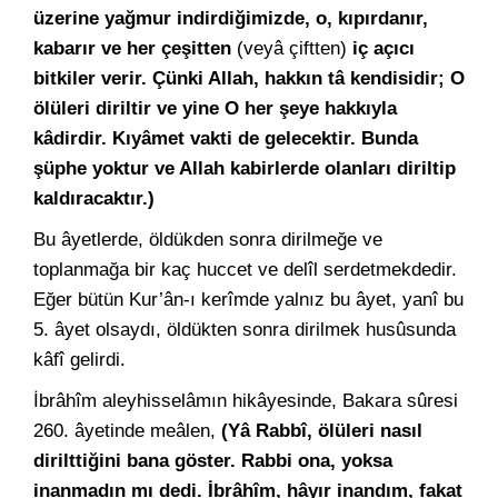
üzerine yağmur indirdiğimizde, o, kıpırdanır,
kabarır ve her çeşitten
(veyâ çiftten)
iç açıcı
bitkiler verir. Çünki Allah, hakkın tâ kendisidir; O
ölüleri diriltir ve yine O her şeye hakkıyla
kâdirdir. Kıyâmet vakti de gelecektir. Bunda
şüphe yoktur ve Allah kabirlerde olanları diriltip
kaldıracaktır.)
Bu âyetlerde, öldükden sonra dirilmeğe ve
toplanmağa bir kaç huccet ve delîl serdetmekdedir.
Eğer bütün Kur’ân-ı kerîmde yalnız bu âyet, yanî bu
5. âyet olsaydı, öldükten sonra dirilmek husûsunda
kâfî gelirdi.
İbrâhîm aleyhisselâmın hikâyesinde, Bakara sûresi
260. âyetinde meâlen,
(Yâ Rabbî, ölüleri nasıl
dirilttiğini bana göster. Rabbi ona, yoksa
inanmadın mı dedi. İbrâhîm, hâyır inandım, fakat