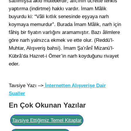
satılmışsa akid muteberdir; alıcının ücrette tenkis
yaptırma (indirtme) hakkı vardır. İmam Mâlik
buyurdu ki: “Vâli kıtlık senesinde eşyaya narh
koymaya memurdur”. Burada İmam Mâlik, narh için
fâhiş bir fiyatın varlığını aramamıştır. Bazı âlimlere
göre narh yalnızca ekmek ve ette olur. (Reddü’l-
Muhtar, Alışveriş bahsi). İmam Şa’rânî Mizanü’l-
Kübrâ’da Hazret-i Ömer’in narh koyduğunu rivayet
eder.
Tavsiye Yazı –>
İnternetten Alışverişe Dair
Sualler
En Çok Okunan Yazılar
Tavsiye Ettiğimiz Temel Kitaplar