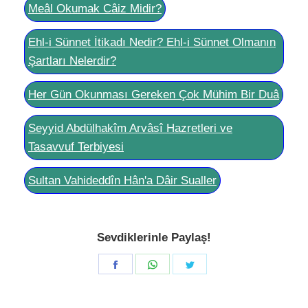
Meâl Okumak Câiz Midir?
Ehl-i Sünnet İtikadı Nedir? Ehl-i Sünnet Olmanın
Şartları Nelerdir?
Her Gün Okunması Gereken Çok Mühim Bir Duâ
Seyyid Abdülhakîm Arvâsî Hazretleri ve
Tasavvuf Terbiyesi
Sultan Vahideddîn Hân'a Dâir Sualler
Sevdiklerinle Paylaş!
Share
Share
Share
on
on
on
Facebook
WhatsApp
Twitter