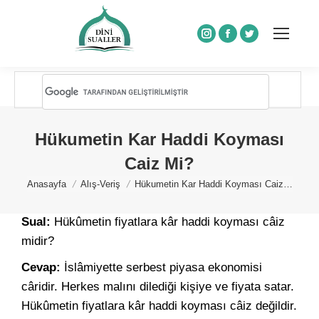
Instagram
Facebook
Twitter
Hükumetin Kar Haddi Koyması
Caiz Mi?
You are here:
Anasayfa
Alış-Veriş
Hükumetin Kar Haddi Koyması Caiz…
Sual:
Hükûmetin fiyatlara kâr haddi koyması câiz
midir?
Cevap:
İslâmiyette serbest piyasa ekonomisi
câridir. Herkes malını dilediği kişiye ve fiyata satar.
Hükûmetin fiyatlara kâr haddi koyması câiz değildir.