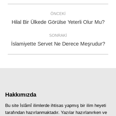
Post
ÖNCEKI
navigation
Hilal Bir Ülkede Görülse Yeterli Olur Mu?
Previous
post:
SONRAKI
İslamiyette Servet Ne Derece Meşrudur?
Next
post:
Hakkımızda
Bu site İslâmî ilimlerde ihtisas yapmış bir ilim heyeti
tarafından hazırlanmaktadır. Yazılar hazırlanırken ve