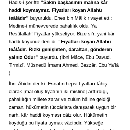
Hadis-i şerifte
“Sakın başkasının malına kâr
haddi koymayınız. Fiyatları koyan Allahü
teâlâdır”
buyuruldu. Enes bin Mâlik rivayet etti:
Medine-i münevverede pahalılık oldu. Ya
Resûlallah! Fiyatlar yükseliyor. Bize si’r, yani kâr
haddi koyunuz denildi.
“Fiyatları koyan Allahü
teâlâdır. Rızkı genişleten, daraltan, gönderen
yalnız Odur”
buyurdu. (İbni Mâce, Ebu Davud,
Tirmizî, Müsnedü İmamı Ahmed, Bezzâr, Ebu Ya’lâ
)
İbni Âbidin der ki: Esnafın hepsi fiyatları fâhiş
olarak [mal oluş fiyatının iki misline] arttırdığı,
pahalılığın millete zarar ve zulüm hâline geldiği
zaman, hükûmetin tüccârlara danışarak uygun bir
narh, kâr haddi koyması câiz olur. Hükûmetin
koyduğu bu fiyata uymak vâcibdir. Yükseğe