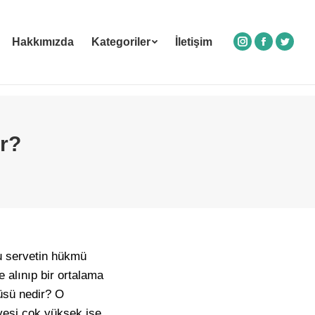
Hakkımızda
Kategoriler
İletişim
Instagram
Facebook
Twitte
r?
bu servetin hükmü
 alınıp bir ortalama
üsü nedir? O
yesi çok yüksek ise,