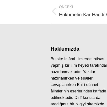
Post
ÖNCEKI
navigation
Previous
Hükumetin Kar Haddi 
post:
Hakkımızda
Bu site İslâmî ilimlerde ihtisas
yapmış bir ilim heyeti tarafında
hazırlanmaktadır. Yazılar
hazırlanırken ve sualler
cevaplanırken Ehl-i sünnet
âlimlerinin eserlerinden istifade
edilmektedir. Dinî konularda
aradığınız bir bilgiyi sitemizde