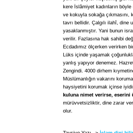
kere İslâmiyet kadınların böyle
ve kokuyla sokağa çıkmasını, ka
tavrı bellidir. Çalgılı ilahî, dine
yasaklanmıştır. Yani bunun israf
verilir. Fazlasına hak sahibi d
Ecdadımız ölçerken verirken bir
Lüks içinde yaşamak çoğunlukla
yanlış yapıyor denemez. Hazret
Zengindi. 4000 dirhem kıymetind
Müslümanlığın vakarını korumak
haysiyetini korumak içinse iyidi
kuluna nimet verirse, eserini
mürüvvetsizliktir, dine zarar ve
olur.
Tavsiye Yazı –>
İslam dini bil