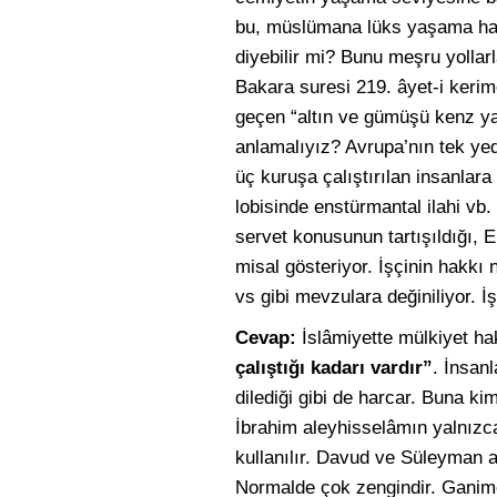
bu, müslümana lüks yaşama hakk
diyebilir mi? Bunu meşru yollar
Bakara suresi 219. âyet-i kerim
geçen “altın ve gümüşü kenz ya
anlamalıyız? Avrupa’nın tek yedi 
üç kuruşa çalıştırılan insanlar
lobisinde enstürmantal ilahi vb.
servet konusunun tartışıldığı, 
misal gösteriyor. İşçinin hakkı n
vs gibi mevzulara değiniliyor. İ
Cevap:
İslâmiyette mülkiyet h
çalıştığı kadarı vardır”
. İnsan
dilediği gibi de harcar. Buna 
İbrahim aleyhisselâmın yalnızca 
kullanılır. Davud ve Süleyman a
Normalde çok zengindir. Ganimet