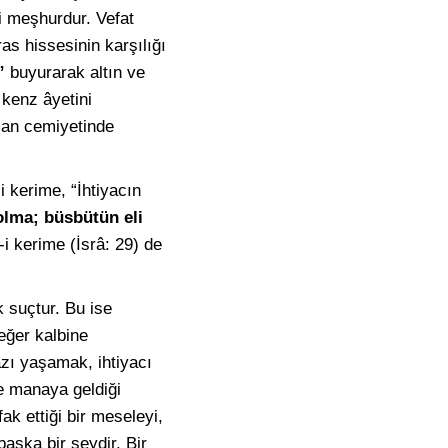
ği meşhurdur. Vefat
as hissesinin karşılığı
”
buyurarak altın ve
 kenz âyetini
üman cemiyetinde
 kerime, “İhtiyacın
 olma; büsbütün eli
i kerime (İsrâ: 29) de
 suçtur. Bu ise
 eğer kalbine
zı yaşamak, ihtiyacı
ne manaya geldiği
fak ettiği bir meseleyi,
aşka bir şeydir. Bir