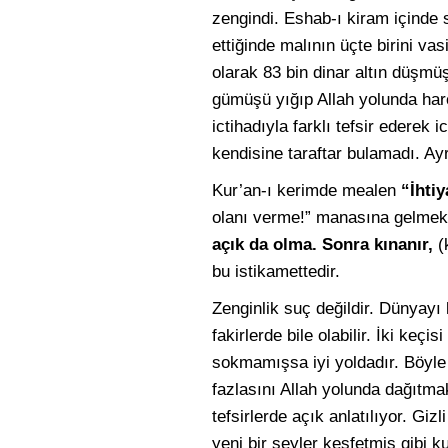
zengindi. Eshab-ı kiram içinde 
ettiğinde malının üçte birini va
olarak 83 bin dinar altın düşm
gümüşü yığıp Allah yolunda harc
ictihadıyla farklı tefsir edere
kendisine taraftar bulamadı. Ayr
Kur’an-ı kerimde mealen
“İhtiy
olanı verme!” manasına gelmekte
açık da olma. Sonra kınanır,
(
bu istikamettedir.
Zenginlik suç değildir. Dünyayı
fakirlerde bile olabilir. İki keç
sokmamışsa iyi yoldadır. Böyle
fazlasını Allah yolunda dağıtma
tefsirlerde açık anlatılıyor. Giz
yeni bir şeyler keşfetmiş gibi 