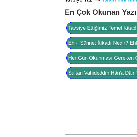
En Çok Okunan Yazı
Tavsiye Ettiğimiz Temel Kitapl
Ehl-i Sünnet İtikadı Nedir? Eh
Her Gün Okunması Gereken 
Sultan Vahideddîn Hân'a Dâir 