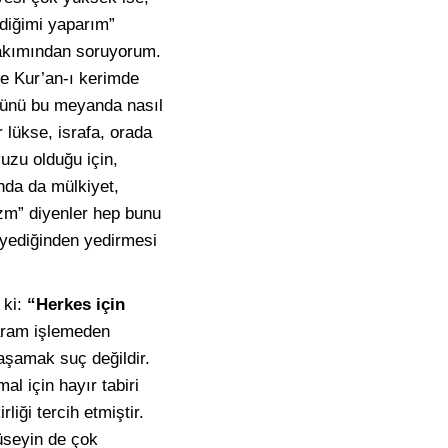
diğimi yaparım”
 bakımından soruyorum.
ne Kur’an-ı kerimde
münü bu meyanda nasıl
r lükse, israfa, orada
uzu olduğu için,
ında da mülkiyet,
izm” diyenler hep bunu
te yediğinden yedirmesi
 ki:
“Herkes için
haram işlemeden
aşamak suç değildir.
al için hayır tabiri
iği tercih etmiştir.
Hüseyin de çok