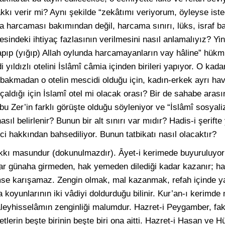
ı verir mi? Aynı şekilde “zekâtımı veriyorum, öyleyse iste
la harcaması bakımından değil, harcama sınırı, lüks, israf
esindeki ihtiyaç fazlasının verilmesini nasıl anlamalıyız? Yi
pıp (yığıp) Allah oylunda harcamayanların vay hâline” hük
yıldızlı otelini İslâmî câmia içinden birileri yapıyor. O kada
a bakmadan o otelin mescidi olduğu için, kadın-erkek ayrı hav
 çaldığı için İslamî otel mi olacak orası? Bir de sahabe aras
Ebu Zer’in farklı görüşte olduğu söyleniyor ve “İslâmî sosyal
asıl belirlenir? Bunun bir alt sınırı var mıdır? Hadis-i şerif
şci hakkından bahsediliyor. Bunun tatbikatı nasıl olacaktır?
akkı masundur (dokunulmazdır). Âyet-i kerimede buyuruluyor
lar günaha girmeden, hak yemeden dilediği kadar kazanır; 
kimse karışamaz. Zengin olmak, mal kazanmak, refah içinde y
koyunlarının iki vâdiyi doldurduğu bilinir. Kur’an-ı kerimde m
leyhisselâmın zenginliği malumdur. Hazret-i Peygamber, fakirl
lerin beşte birinin beşte biri ona aitti. Hazret-i Hasan ve 