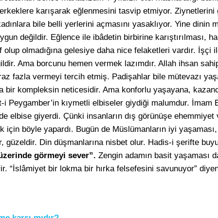
 erkeklere karışarak eğlenmesini tasvip etmiyor. Ziynetlerin
dınlara bile belli yerlerini açmasını yasaklıyor. Yine dinin
 uygun değildir. Eğlence ile ibâdetin birbirine karıştırılması, had
 olup olmadığına gelesiye daha nice felaketleri vardır. İşçi i
eğildir. Ama borcunu hemen vermek lazımdır. Allah ihsan sahip
az fazla vermeyi tercih etmiş. Padişahlar bile mütevazı yaşa
 bir kompleksin neticesidir. Ama konforlu yaşayana, kazanc
-i Peygamber’in kıymetli elbiseler giydiği malumdur. İmam E
e elbise giyerdi. Çünki insanların dış görünüşe ehemmiyet ve
 için böyle yapardı. Bugün de Müslümanların iyi yaşaması, 
r, güzeldir. Din düşmanlarına nisbet olur. Hadis-i şerifte buy
 üzerinde görmeyi sever”.
Zengin adamın basit yaşaması da 
rir. “İslâmiyet bir lokma bir hırka felsefesini savunuyor” diye
ime karşı mıdır?