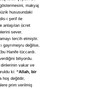
i göstermesini, makyaj
 müzik hususundaki
is-i şerif ile
le anlaşılan ücret
lerini sever.
mayı tercih etmiştir.
ı gayrımeşru değilse,
bu Hanife tüccardı.
rdiğini biliyordu.
dinlerinin vakar ve
uruldu ki:
“Allah, bir
hoş değildir,
nlere prim verilmiş