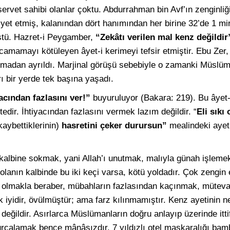
servet sahibi olanlar çoktu. Abdurrahman bin Avf’ın zenginli
siyet etmiş, kalanından dört hanımından her birine 32’de 1 mir
üştü. Hazret-i Peygamber,
“Zekâtı verilen mal kenz değildir
amamayı kötüleyen âyet-i kerimeyi tefsir etmiştir. Ebu Zer,
k icmadan ayrıldı. Marjinal görüşü sebebiyle o zamanki Müsl
ı bir yerde tek başına yaşadı.
acından fazlasını ver!”
buyuruluyor (Bakara: 219). Bu âyet-i
dir. İhtiyacından fazlasını vermek lazım değildir. “
Eli sıkı
kaybettiklerinin)
hasretini çeker durursun”
mealindeki ayet-
 kalbine sokmak, yani Allah’ı unutmak, malıyla günah işlemek
isi olanın kalbinde bu iki keçi varsa, kötü yoldadır. Çok zengin
 olmakla beraber, mübahların fazlasından kaçınmak, müteva
k iyidir, övülmüştür; ama farz kılınmamıştır. Kenz ayetinin 
li değildir. Asırlarca Müslümanların doğru anlayıp üzerinde itti
kurcalamak bence mânâsızdır. 7 yıldızlı otel maskaralığı bamb