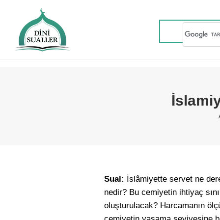
İslami
Sual:
İslâmiyette servet ne de
nedir? Bu cemiyetin ihtiyaç sın
oluşturulacak? Harcamanın ölçü
cemiyetin yaşama seviyesine ba