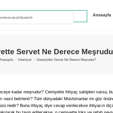
Anasayfa
yette Servet Ne Derece Meşrudu
You are here:
Anasayfa
İslamiyet
İslamiyette Servet Ne Derece Meşrudur?
receye kadar meşrudur? Cemiyette ihtiyaç sahipleri varsa, 
ırı nasıl belirlenir? Tüm dünyadaki Müslümanlar mı göz önüne
sü nedir? Buna ihtiyaç diye cevap verilecekse ihtiyacın ölç
kılarak bu tayin edilecekse, o cemiyette lüks ve refah sevi