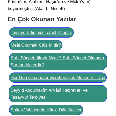
Kâsım’ım, Âkıb’ım, Hâşır’ım ve Mukfî’yim)
buyurmuştur. (Akâid-i Nesefî)
En Çok Okunan Yazılar
Tavsiye Ettiğimiz Temel Kitaplar
Meâl Okumak Câiz Midir?
Ehl-i Sünnet İtikadı Nedir? Ehl-i Sünnet Olmanın
Şartları Nelerdir?
Her Gün Okunması Gereken Çok Mühim Bir Duâ
Seyyid Abdülhakîm Arvâsî Hazretleri ve
Tasavvuf Terbiyesi
Sultan Vahideddîn Hân'a Dâir Sualler