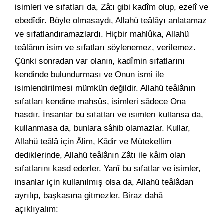
isimleri ve sıfatları da, Zâtı gibi kadîm olup, ezelî ve
ebedîdir. Böyle olmasaydı, Allahü teâlâyı anlatamaz
ve sıfatlandıramazlardı. Hiçbir mahlûka, Allahü
teâlânın isim ve sıfatları söylenemez, verilemez.
Çünki sonradan var olanın, kadîmin sıfatlarını
kendinde bulundurması ve Onun ismi ile
isimlendirilmesi mümkün değildir. Allahü teâlânın
sıfatları kendine mahsûs, isimleri sâdece Ona
hasdır. İnsanlar bu sıfatları ve isimleri kullansa da,
kullanmasa da, bunlara sâhib olamazlar. Kullar,
Allahü teâlâ için Âlim, Kâdir ve Mütekellim
dediklerinde, Allahü teâlânın Zâtı ile kâim olan
sıfatlarını kasd ederler. Yanî bu sıfatlar ve isimler,
insanlar için kullanılmış olsa da, Allahü teâlâdan
ayrılıp, başkasına gitmezler. Biraz dahâ
açıklıyalım: