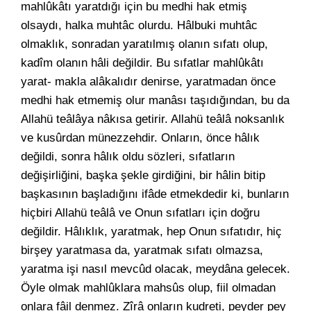
mahlûkâtı yaratdığı için bu medhi hak etmiş
olsaydı, halka muhtâc olurdu. Hâlbuki muhtâc
olmaklık, sonradan yaratılmış olanın sıfatı olup,
kadîm olanın hâli değildir. Bu sıfatlar mahlûkâtı
yarat- makla alâkalıdır denirse, yaratmadan önce
medhi hak etmemiş olur manâsı taşıdığından, bu da
Allahü teâlâya nâkısa getirir. Allahü teâlâ noksanlık
ve kusûrdan münezzehdir. Onların, önce hâlık
değildi, sonra hâlık oldu sözleri, sıfatların
değişirliğini, başka şekle girdiğini, bir hâlin bitip
başkasının başladığını ifâde etmekdedir ki, bunların
hiçbiri Allahü teâlâ ve Onun sıfatları için doğru
değildir. Hâlıklık, yaratmak, hep Onun sıfatıdır, hiç
birşey yaratmasa da, yaratmak sıfatı olmazsa,
yaratma işi nasıl mevcûd olacak, meydâna gelecek.
Öyle olmak mahlûklara mahsûs olup, fiil olmadan
onlara fâil denmez. Zîrâ onların kudreti, peyder pey