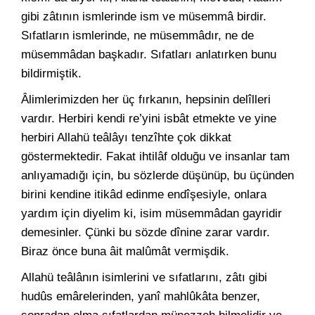
gibi zâtının ismlerinde ism ve müsemmâ birdir.
Sıfatların ismlerinde, ne müsemmâdır, ne de
müsemmâdan başkadır. Sıfatları anlatırken bunu
bildirmiştik.
Âlimlerimizden her üç fırkanın, hepsinin delîlleri
vardır. Herbiri kendi re’yini isbât etmekte ve yine
herbiri Allahü teâlâyı tenzîhte çok dikkat
göstermektedir. Fakat ihtilâf olduğu ve insanlar tam
anlıyamadığı için, bu sözlerde düşünüp, bu üçünden
birini kendine itikâd edinme endîşesiyle, onlara
yardım için diyelim ki, isim müsemmâdan gayridir
demesinler. Çünki bu sözde dînine zarar vardır.
Biraz önce buna âit malûmât vermişdik.
Allahü teâlânın isimlerini ve sıfatlarını, zâtı gibi
hudûs emârelerinden, yanî mahlûkâta benzer,