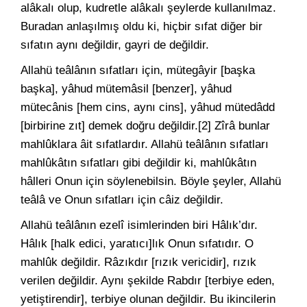
alâkalı olup, kudretle alâkalı şeylerde kullanılmaz.
Buradan anlaşılmış oldu ki, hiçbir sıfat diğer bir
sıfatın aynı değildir, gayri de değildir.
Allahü teâlânın sıfatları için, mütegâyir [başka
başka], yâhud mütemâsil [benzer], yâhud
mütecânis [hem cins, aynı cins], yâhud mütedâdd
[birbirine zıt] demek doğru değildir.[2] Zîrâ bunlar
mahlûklara âit sıfatlardır. Allahü teâlânın sıfatları
mahlûkâtın sıfatları gibi değildir ki, mahlûkâtın
hâlleri Onun için söylenebilsin. Böyle şeyler, Allahü
teâlâ ve Onun sıfatları için câiz değildir.
Allahü teâlânın ezelî isimlerinden biri Hâlık’dır.
Hâlık [halk edici, yaratıcı]lık Onun sıfatıdır. O
mahlûk değildir. Râzıkdır [rızık vericidir], rızık
verilen değildir. Aynı şekilde Rabdır [terbiye eden,
yetiştirendir], terbiye olunan değildir. Bu ikincilerin