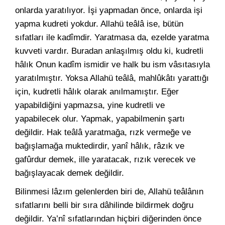
onlarda yaratılıyor. İşi yapmadan önce, onlarda işi
yapma kudreti yokdur. Allahü teâlâ ise, bütün
sıfatları ile kadîmdir. Yaratmasa da, ezelde yaratma
kuvveti vardır. Buradan anlaşılmış oldu ki, kudretli
hâlık Onun kadîm ismidir ve halk bu ism vâsıtasıyla
yaratılmıştır. Yoksa Allahü teâlâ, mahlûkâtı yarattığı
için, kudretli hâlık olarak anılmamıştır. Eğer
yapabildiğini yapmazsa, yine kudretli ve
yapabilecek olur. Yapmak, yapabilmenin şartı
değildir. Hak teâlâ yaratmağa, rızk vermeğe ve
bağışlamağa muktedirdir, yanî hâlık, râzık ve
gafûrdur demek, ille yaratacak, rızık verecek ve
bağışlayacak demek değildir.
Bilinmesi lâzım gelenlerden biri de, Allahü teâlânın
sıfatlarını belli bir sıra dâhilinde bildirmek doğru
değildir. Ya’nî sıfatlarından hiçbiri diğerinden önce