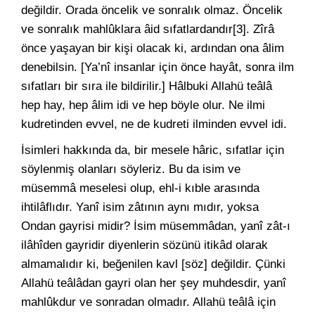
değildir. Orada öncelik ve sonralık olmaz. Öncelik
ve sonralık mahlûklara âid sıfatlardandır[3]. Zîrâ
önce yaşayan bir kişi olacak ki, ardından ona âlim
denebilsin. [Ya’nî insanlar için önce hayât, sonra ilm
sıfatları bir sıra ile bildirilir.] Hâlbuki Allahü teâlâ
hep hay, hep âlim idi ve hep böyle olur. Ne ilmi
kudretinden evvel, ne de kudreti ilminden evvel idi.
İsimleri hakkında da, bir mesele hâric, sıfatlar için
söylenmiş olanları söyleriz. Bu da isim ve
müsemmâ meselesi olup, ehl-i kıble arasında
ihtilâflıdır. Yanî isim zâtının aynı mıdır, yoksa
Ondan gayrisi midir? İsim müsemmâdan, yanî zât-ı
ilâhîden gayridir diyenlerin sözünü itikâd olarak
almamalıdır ki, beğenilen kavl [söz] değildir. Çünki
Allahü teâlâdan gayri olan her şey muhdesdir, yanî
mahlûkdur ve sonradan olmadır. Allahü teâlâ için