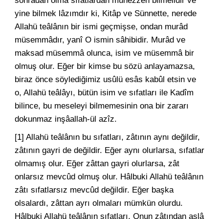
sonradan olma sıfatlardan münezzeh bilmelidir ve
yine bilmek lâzımdır ki, Kitâp ve Sünnette, nerede
Allahü teâlânın bir ismi geçmişse, ondan murâd
müsemmâdır, yanî O ismin sâhibidir. Murâd ve
maksad müsemmâ olunca, isim ve müsemmâ bir
olmuş olur. Eğer bir kimse bu sözü anlayamazsa,
biraz önce söylediğimiz usûlü esâs kabûl etsin ve
o, Allahü teâlâyı, bütün isim ve sıfatları ile Kadîm
bilince, bu meseleyi bilmemesinin ona bir zararı
dokunmaz inşâallah-ül azîz.
[1] Allahü teâlânın bu sıfatları, zâtının aynı değildir,
zâtının gayri de değildir. Eğer aynı olurlarsa, sıfatlar
olmamış olur. Eğer zâttan gayri olurlarsa, zât
onlarsız mevcûd olmuş olur. Hâlbuki Allahü teâlânın
zâtı sıfatlarsız mevcûd değildir. Eğer başka
olsalardı, zâttan ayrı olmaları mümkün olurdu.
Hâlbuki Allahü teâlânın sıfatları, Onun zâtından aslâ