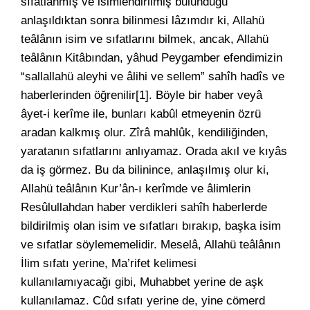
sıfatlanmış ve isimlendirilmiş bulunduğu
anlaşıldıktan sonra bilinmesi lâzımdır ki, Allahü
teâlânın isim ve sıfatlarını bilmek, ancak, Allahü
teâlânın Kitâbından, yâhud Peygamber efendimizin
“sallallahü aleyhi ve âlihi ve sellem” sahîh hadîs ve
haberlerinden öğrenilir[1]. Böyle bir haber veyâ
âyet-i kerîme ile, bunları kabûl etmeyenin özrü
aradan kalkmış olur. Zîrâ mahlûk, kendiliğinden,
yaratanın sıfatlarını anlıyamaz. Orada akıl ve kıyâs
da iş görmez. Bu da bilinince, anlaşılmış olur ki,
Allahü teâlânın Kur’ân-ı kerîmde ve âlimlerin
Resûlullahdan haber verdikleri sahîh haberlerde
bildirilmiş olan isim ve sıfatları bırakıp, başka isim
ve sıfatlar söylememelidir. Meselâ, Allahü teâlânın
İlim sıfatı yerine, Ma’rifet kelimesi
kullanılamıyacağı gibi, Muhabbet yerine de aşk
kullanılamaz. Cûd sıfatı yerine de, yine cömerd