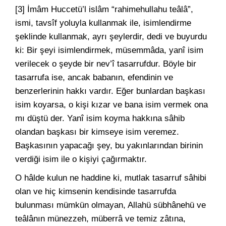
[3] İmâm Huccetü’l islâm “rahimehullahu teâlâ”,
ismi, tavsîf yoluyla kullanmak ile, isimlendirme
şeklinde kullanmak, ayrı şeylerdir, dedi ve buyurdu
ki: Bir şeyi isimlendirmek, müsemmâda, yanî isim
verilecek o şeyde bir nev’î tasarrufdur. Böyle bir
tasarrufa ise, ancak babanın, efendinin ve
benzerlerinin hakkı vardır. Eğer bunlardan başkası
isim koyarsa, o kişi kızar ve bana isim vermek ona
mı düştü der. Yanî isim koyma hakkına sâhib
olandan başkası bir kimseye isim veremez.
Başkasının yapacağı şey, bu yakınlarından birinin
verdiği isim ile o kişiyi çağırmaktır.
O hâlde kulun ne haddine ki, mutlak tasarruf sâhibi
olan ve hiç kimsenin kendisinde tasarrufda
bulunması mümkün olmayan, Allahü sübhânehü ve
teâlânın münezzeh, müberrâ ve temiz zâtına,