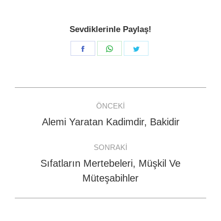
Sevdiklerinle Paylaş!
Share
Share
Share
on
on
on
Facebook
WhatsApp
Twitter
Post
ÖNCEKI
navigation
Alemi Yaratan Kadimdir, Bakidir
Previous
post:
SONRAKI
Sıfatların Mertebeleri, Müşkil Ve
Next
Müteşabihler
post: