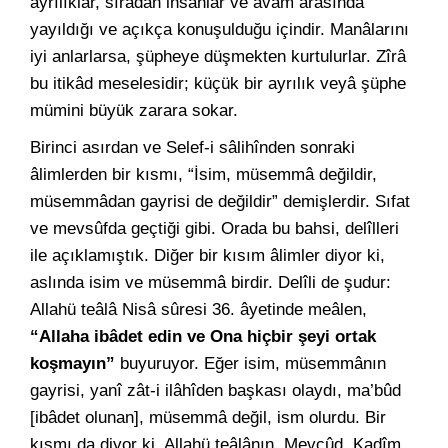
ayrılıklar, sıradan insanlar ve avâm arasında
yayıldığı ve açıkça konuşulduğu içindir. Manâlarını
iyi anlarlarsa, şüpheye düşmekten kurtulurlar. Zîrâ
bu itikâd meselesidir; küçük bir ayrılık veyâ şüphe
mümini büyük zarara sokar.
Birinci asırdan ve Selef-i sâlihînden sonraki
âlimlerden bir kısmı, “İsim, müsemmâ değildir,
müsemmâdan gayrisi de değildir” demişlerdir. Sıfat
ve mevsûfda geçtiği gibi. Orada bu bahsi, delîlleri
ile açıklamıştık. Diğer bir kısım âlimler diyor ki,
aslında isim ve müsemmâ birdir. Delîli de şudur:
Allahü teâlâ Nisâ sûresi 36. âyetinde meâlen,
“Allaha ibâdet edin ve Ona hiçbir şeyi ortak
koşmayın”
buyuruyor. Eğer isim, müsemmânın
gayrisi, yanî zât-i ilâhîden başkası olaydı, ma’bûd
[ibâdet olunan], müsemmâ değil, ism olurdu. Bir
kısmı da diyor ki, Allahü teâlânın, Mevcûd, Kadîm