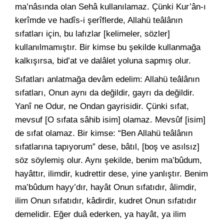
ma’nâsında olan Sehâ kullanılamaz. Çünki Kur’ân-ı
kerîmde ve hadîs-i şerîflerde, Allahü teâlânın
sıfatları için, bu lafızlar [kelimeler, sözler]
kullanılmamıştır. Bir kimse bu şekilde kullanmağa
kalkışırsa, bid’at ve dalâlet yoluna sapmış olur.
Sıfatları anlatmağa devâm edelim: Allahü teâlânın
sıfatları, Onun aynı da değildir, gayrı da değildir.
Yanî ne Odur, ne Ondan gayrisidir. Çünki sıfat,
mevsuf [O sıfata sâhib isim] olamaz. Mevsûf [isim]
de sıfat olamaz. Bir kimse: “Ben Allahü teâlânın
sıfatlarına tapıyorum” dese, bâtıl, [boş ve asılsız]
söz söylemiş olur. Aynı şekilde, benim ma’bûdum,
hayâttır, ilimdir, kudrettir dese, yine yanlıştır. Benim
ma’bûdum hayy’dır, hayât Onun sıfatıdır, âlimdir,
ilim Onun sıfatıdır, kâdirdir, kudret Onun sıfatıdır
demelidir. Eğer duâ ederken, ya hayât, ya ilim