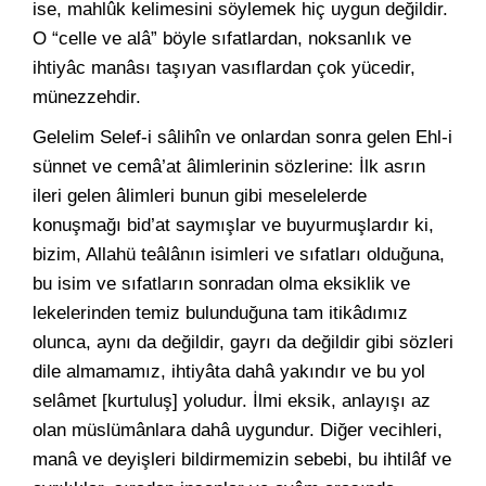
ise, mahlûk kelimesini söylemek hiç uygun değildir.
O “celle ve alâ” böyle sıfatlardan, noksanlık ve
ihtiyâc manâsı taşıyan vasıflardan çok yücedir,
münezzehdir.
Gelelim Selef-i sâlihîn ve onlardan sonra gelen Ehl-i
sünnet ve cemâ’at âlimlerinin sözlerine: İlk asrın
ileri gelen âlimleri bunun gibi meselelerde
konuşmağı bid’at saymışlar ve buyurmuşlardır ki,
bizim, Allahü teâlânın isimleri ve sıfatları olduğuna,
bu isim ve sıfatların sonradan olma eksiklik ve
lekelerinden temiz bulunduğuna tam itikâdımız
olunca, aynı da değildir, gayrı da değildir gibi sözleri
dile almamamız, ihtiyâta dahâ yakındır ve bu yol
selâmet [kurtuluş] yoludur. İlmi eksik, anlayışı az
olan müslümânlara dahâ uygundur. Diğer vecihleri,
manâ ve deyişleri bildirmemizin sebebi, bu ihtilâf ve