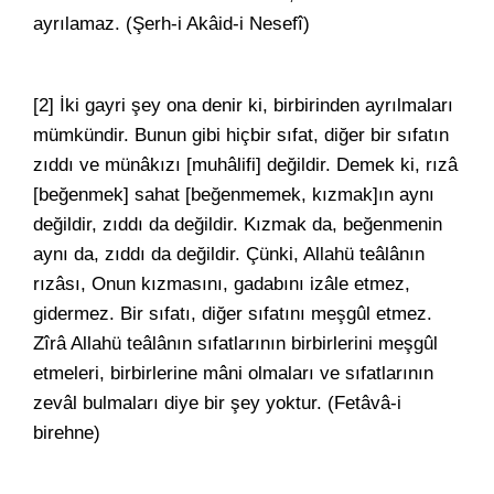
ayrılamaz. (Şerh-i Akâid-i Nesefî)
[2] İki gayri şey ona denir ki, birbirinden ayrılmaları
mümkündir. Bunun gibi hiçbir sıfat, diğer bir sıfatın
zıddı ve münâkızı [muhâlifi] değildir. Demek ki, rızâ
[beğenmek] sahat [beğenmemek, kızmak]ın aynı
değildir, zıddı da değildir. Kızmak da, beğenmenin
aynı da, zıddı da değildir. Çünki, Allahü teâlânın
rızâsı, Onun kızmasını, gadabını izâle etmez,
gidermez. Bir sıfatı, diğer sıfatını meşgûl etmez.
Zîrâ Allahü teâlânın sıfatlarının birbirlerini meşgûl
etmeleri, birbirlerine mâni olmaları ve sıfatlarının
zevâl bulmaları diye bir şey yoktur. (Fetâvâ-i
birehne)