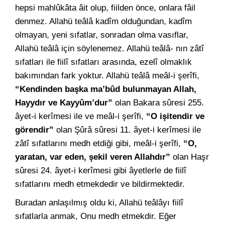
hepsi mahlûkâta âit olup, fiilden önce, onlara fâil
denmez. Allahü teâlâ kadîm olduğundan, kadîm
olmayan, yeni sıfatlar, sonradan olma vasıflar,
Allahü teâlâ için söylenemez. Allahü teâlâ- nın zâtî
sıfatları ile fiilî sıfatları arasında, ezelî olmaklık
bakımından fark yoktur. Allahü teâlâ meâl-i şerîfi,
“Kendinden başka ma’bûd bulunmayan Allah,
Hayydır ve Kayyûm’dur”
olan Bakara sûresi 255.
âyet-i kerîmesi ile ve meâl-i şerîfi,
“O işitendir ve
görendir”
olan Şûrâ sûresi 11. âyet-i kerîmesi ile
zâtî sıfatlarını medh etdiği gibi, meâl-i şerîfi,
“O,
yaratan, var eden, şekil veren Allahdır”
olan Haşr
sûresi 24. âyet-i kerîmesi gibi âyetlerle de fiilî
sıfatlarını medh etmekdedir ve bildirmektedir.
Buradan anlaşılmış oldu ki, Allahü teâlâyı fiilî
sıfatlarla anmak, Onu medh etmekdir. Eğer