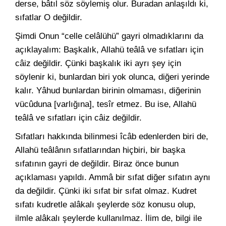
derse, bâtıl söz söylemiş olur. Buradan anlaşıldı ki,
sıfatlar O değildir.
Şimdi Onun “celle celâlühü” gayri olmadıklarını da
açıklayalım: Başkalık, Allahü teâlâ ve sıfatları için
câiz değildir. Çünki başkalık iki ayrı şey için
söylenir ki, bunlardan biri yok olunca, diğeri yerinde
kalır. Yâhud bunlardan birinin olmaması, diğerinin
vücûduna [varlığına], tesîr etmez. Bu ise, Allahü
teâlâ ve sıfatları için câiz değildir.
Sıfatları hakkında bilinmesi îcâb edenlerden biri de,
Allahü teâlânın sıfatlarından hiçbiri, bir başka
sıfatının gayri de değildir. Biraz önce bunun
açıklaması yapıldı. Ammâ bir sıfat diğer sıfatın aynı
da değildir. Çünki iki sıfat bir sıfat olmaz. Kudret
sıfatı kudretle alâkalı şeylerde söz konusu olup,
ilmle alâkalı şeylerde kullanılmaz. İlim de, bilgi ile