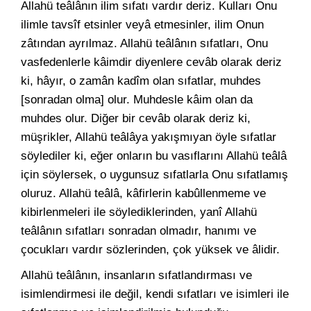
Allahü teâlânın ilim sıfatı vardır deriz. Kulları Onu
ilimle tavsîf etsinler veyâ etmesinler, ilim Onun
zâtından ayrılmaz. Allahü teâlânın sıfatları, Onu
vasfedenlerle kâimdir diyenlere cevâb olarak deriz
ki, hâyır, o zamân kadîm olan sıfatlar, muhdes
[sonradan olma] olur. Muhdesle kâim olan da
muhdes olur. Diğer bir cevâb olarak deriz ki,
müşrikler, Allahü teâlâya yakışmıyan öyle sıfatlar
söylediler ki, eğer onların bu vasıflarını Allahü teâlâ
için söylersek, o uygunsuz sıfatlarla Onu sıfatlamış
oluruz. Allahü teâlâ, kâfirlerin kabûllenmeme ve
kibirlenmeleri ile söylediklerinden, yanî Allahü
teâlânın sıfatları sonradan olmadır, hanımı ve
çocukları vardır sözlerinden, çok yüksek ve âlidir.
Allahü teâlânın, insanların sıfatlandırması ve
isimlendirmesi ile değil, kendi sıfatları ve isimleri ile