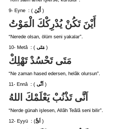
9- Eyne : (
أَيْنَ
)
أَيْنَ تَكُنْ يُدْرِكْكَ الْمَوْتُ
“Nerede olsan, ölüm seni yakalar”.
10- Metâ : (
مَتَى
)
مَتَى تَحْسُدْ تَهْلِكْ
“Ne zaman hased edersen, helâk olursun”.
11- Ennâ : (
اَنَّى
)
اَنَّى تَذْنُبْ يَعْلَمْكَ اللهُ
“Nerde günah işlesen, Allâh Teâlâ seni bilir”.
12- Eyyü : (
اَىُّ
)