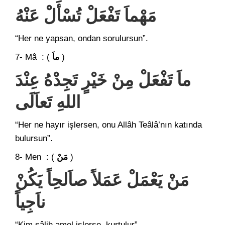
مَهْماَ تَفْعَلْ تُسْأَلْ عَنْهُ
“Her ne yapsan, ondan sorulursun”.
7- Mâ : (
ماَ
)
ماَ تَفْعَلْ مِنْ خَيْرٍ تَجِدْهُ عِنْدَ
اللهِ تَعاَلَى
“Her ne hayır işlersen, onu Allâh Teâlâ’nın katında
bulursun”.
8- Men : (
مَنْ
)
مَنْ يَعْمَلْ عَمَلاً صاَلحِاً يَكُنْ
ناَجِياً
“Kim sâlih amel işlerse, kurtulur”.