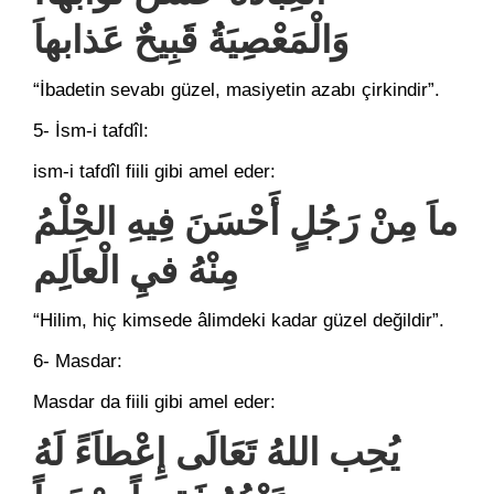
وَالْمَعْصِيَةُ قَبِيحٌ عَذابهاَ
“İbadetin sevabı güzel, masiyetin azabı çirkindir”.
5- İsm-i tafdîl:
ism-i tafdîl fiili gibi amel eder:
ماَ مِنْ رَجُلٍ أَحْسَنَ فِيهِ الحِْلْمُ
مِنْهُ فيِ الْعاَلِِم
“Hilim, hiç kimsede âlimdeki kadar güzel değildir”.
6- Masdar:
Masdar da fiili gibi amel eder:
يُحِب اللهُ تَعَالَى إِعْطاَءً لَهُ