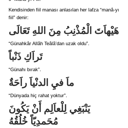
Kendisinden fiil manası anlasılan her lafza “manâ-yı
fiil” denir:
هَيْهاَتَ الْمُذْنِبُ مِنَ اللهِ تَعَالَى
“Günahkâr Allâh Teâlâ’dan uzak oldu”.
تَراَكِ ذَنْباً
“Günahı bırak”.
ماَ فيِ الدنْياَ راَحَةٌ
“Dünyada hiç rahat yoktur”.
يَنْبَغِي لِلْعاَلِِم أَنْ يَكُونَ
مُحَمدِيّاً خُلُقُهُ