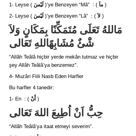
1- Leyse (
لَيْسَ
)’ye Benzeyen “Mâ” : (
ماَ
)
2- Leyse (
لَيْسَ
)’ye Benzeyen “Lâ” : (
لاَ
)
مَاللهُ تَعَلَى مُتَمَكِّنًا بِمَكَانٍ وَلاَ
شََْئٌ مُشَابِهًاللهِ تَعَالى
“Allâh Teâlâ hiçbir yerde mekân tutmaz ve hiçbir
şey Allâh Teâlâ’ya benzemez”.
4- Muzâri Fiili Nasb Eden Harfler
Bu harfler 4 tanedir:
1- En : (
أَنْ
)
حِبُّ اَنْ اُطِيعَ اللهَ تَعَالى
“Allâh Teâlâ’ya itaat etmeyi severim”.