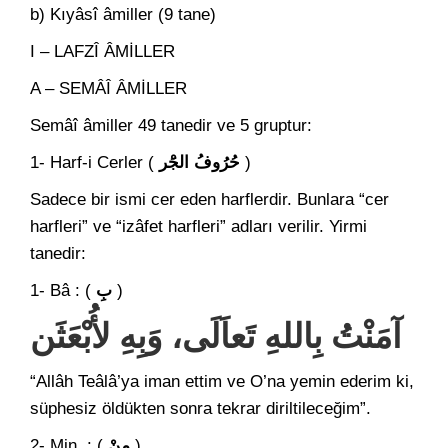
b) Kıyâsî âmiller (9 tane)
I – LAFZÎ ÂMİLLER
A – SEMÂÎ ÂMİLLER
Semâî âmiller 49 tanedir ve 5 gruptur:
1- Harf-i Cerler (
حُرُوفُ الجَْر
)
Sadece bir ismi cer eden harflerdir. Bunlara “cer
harfleri” ve “izâfet harfleri” adları verilir. Yirmi
tanedir:
1- Bâ : (
بِ
)
آمَنْتُ بِاللهِ تَعاَلَى، وَبِهِ لأُبْعَثَن
“Allâh Teâlâ’ya iman ettim ve O’na yemin ederim ki,
süphesiz öldükten sonra tekrar diriltileceğim”.
2- Min : (
مِنْ
)