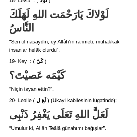
18- Levlâ : (
لَوْلاَ
)
لَوْلاكَ يَارَحْمَت اللهِ لَهَلَكَ
النَّاسُ
“Sen olmasaydın, ey Allâh’ın rahmeti, muhakkak
insanlar helâk olurdu”.
19- Key : (
كَيْ
)
كَيْمَه عَصيْتَ؟
“Niçin isyan ettin?”.
20- Lealle (
لَعَ ل
) (Ukayl kabilesinin lügatinde):
لَعَلَّ اللهِ تَعَلَى يَغْفِرُ ذَنْبِى
“Umulur ki, Allâh Teâlâ günahımı bağışlar”.