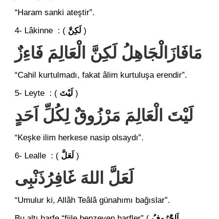
“Haram sanki ateştir”.
4- Lâkinne : (
لَكِنَّ
)
مَافَازَالْجَاهِلُ لَكِنَّ الْعَالِمَ فَاءِزٌ
“Cahil kurtulmadı, fakat âlim kurtuluşa erendir”.
5- Leyte : (
لَيْتَ
)
لَيْتَ الْعَالِمَ مَرْزُوقٌ لِكُلِّ اَحَدٍ
“Keşke ilim herkese nasip olsaydı”.
6- Lealle : (
لَعَلَّ
)
لَعَلَّ اللهَ غَافِرُذَنْبِِى
“Umulur ki, Allâh Teâlâ günahımı bağıslar”.
Bu altı harfe “fiile benzeyen harfler” (
اَلحُْرُوفُ