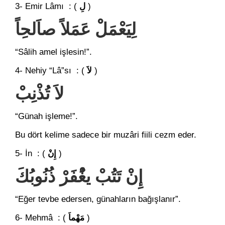
3- Emir Lâmı : (
لِ
)
لِيَعْمَلْ عَمَلاً صاَلحِاً
“Sâlih amel işlesin!”.
4- Nehiy “Lâ”sı : (
لاَ
)
لاَ تُذْنِبْ
“Günah işleme!”.
Bu dört kelime sadece bir muzâri fiili cezm eder.
5- İn : (
إِنْ
)
إِنْ تَتُبْ يغُْفَرْ ذُنُوبُكَ
“Eğer tevbe edersen, günahların bağışlanır”.
6- Mehmâ : (
مَهْماَ
)