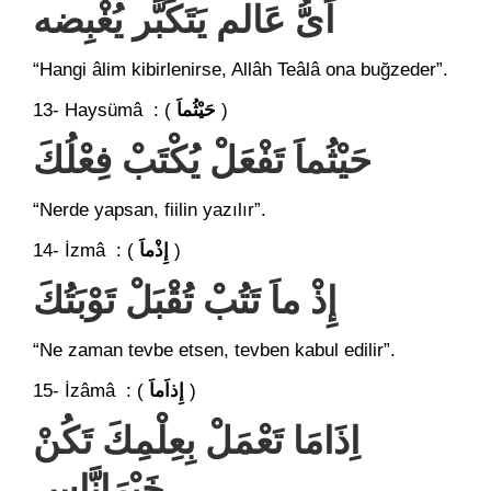
اَىُّ عَالم يَتَكَبَّر يُغْبِضه
“Hangi âlim kibirlenirse, Allâh Teâlâ ona buğzeder”.
13- Haysümâ : (
حَيْثُماَ
)
حَيْثُماَ تَفْعَلْ يُكْتَبْ فِعْلُكَ
“Nerde yapsan, fiilin yazılır”.
14- İzmâ : (
إِذْماَ
)
إِذْ ماَ تَتُبْ تُقْبَلْ تَوْبَتُكَ
“Ne zaman tevbe etsen, tevben kabul edilir”.
15- İzâmâ : (
إِذاَماَ
)
اِذَامَا تَعْمَلْ بِعِلْمِكَ تَكُنْ
خَيْرَانَّاسِ