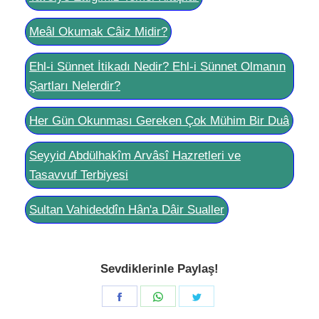
Meâl Okumak Câiz Midir?
Ehl-i Sünnet İtikadı Nedir? Ehl-i Sünnet Olmanın
Şartları Nelerdir?
Her Gün Okunması Gereken Çok Mühim Bir Duâ
Seyyid Abdülhakîm Arvâsî Hazretleri ve
Tasavvuf Terbiyesi
Sultan Vahideddîn Hân'a Dâir Sualler
Sevdiklerinle Paylaş!
Share
Share
Share
on
on
on