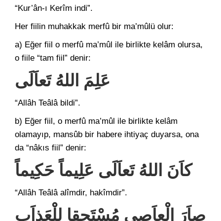
“Kur’ân-ı Kerîm indi”.
Her fiilin muhakkak merfû bir ma’mûlü olur:
a) Eğer fiil o merfû ma’mûl ile birlikte kelâm olursa,
o fiile “tam fiil” denir:
عَلِمَ اللهُ تَعاَلَى
“Allâh Teâlâ bildi”.
b) Eğer fiil, o merfû ma’mûl ile birlikte kelâm
olamayıp, mansûb bir habere ihtiyaç duyarsa, ona
da “nâkıs fiil” denir:
كاَنَ اللهُ تَعاَلَى عَلِيماً حَكِيماً
“Allâh Teâlâ alîmdir, hakîmdir”.
صاَرَ الْعاَصِي مُسْتَحِقا لِلْعَذاَبِ