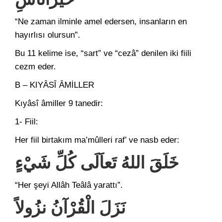
“Ne zaman ilminle amel edersen, insanların en
hayırlısı olursun”.
Bu 11 kelime ise, “sart” ve “cezâ” denilen iki fiili
cezm eder.
B – KIYÂSÎ ÂMİLLER
Kıyâsî âmiller 9 tanedir:
1- Fiil:
Her fiil birtakım ma’mûlleri raf’ ve nasb eder:
خَلَقَ اللهُ تَعاَلَى كُلِّ شَيْءٍ
“Her şeyi Allâh Teâlâ yarattı”.
نَزَلَ الْقُرْآنُ نزُُولاً