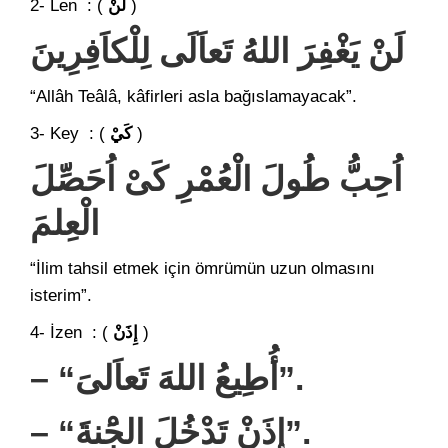
2- Len : (
لَنْ
)
لَنْ يَغْفِرَ اللهُ تَعاَلَى لِلْكاَفِرِينَ
“Allâh Teâlâ, kâfirleri asla bağıslamayacak”.
3- Key : (
كَيْ
)
اُحِبُّ طُولَ الْعُمْرِ كَىْ اُحَصِّلَ
الْعِلمَ
“İlim tahsil etmek için ömrümün uzun olmasını
isterim”.
4- İzen : (
إِذَنْ
)
– “أُطِيعُ اللهَ تَعاَلىَ”.
– “إِذَنْ تَدْخُلَ الجَْنةَ”.