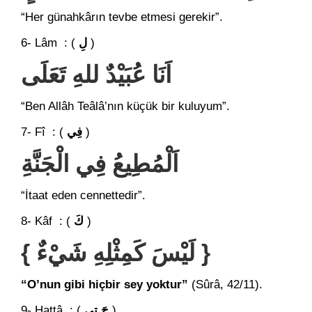
“Her günahkârın tevbe etmesi gerekir”.
6- Lâm : (
لِ
)
اَنَا عُبَيْدٌ للهِ تَعَلَى
“Ben Allâh Teâlâ’nın küçük bir kuluyum”.
7- Fî : (
فِي
)
اَلْمُطِيعُ فِي الْجَنَّةِ
“İtaat eden cennettedir”.
8- Kâf : (
كَ
)
{ لَيْسَ كَمِثْلِهِ شَيْءٌ }
“O’nun gibi hiçbir sey yoktur”
(Sûrâ, 42/11).
9- Hattâ : (
حَ تى
)