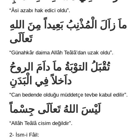
“Âsi azabı hak edici oldu”.
ماَ زاَلَ الْمُذْنِبُ بَعِيداً مِنَ اللهِ
تَعاَلَى
“Günahkâr daima Allâh Teâlâ’dan uzak oldu”.
تُقْبَلُ التوْبَةُ ماَ داَمَ الروحُ
داَخلاً فِي الْبَدَنِ
“Can bedende olduğu müddetçe tevbe kabul edilir”.
لَيْسَ اللهُ تَعاَلَى جِسْماً
“Allâh Teâlâ cisim değildir”.
2- İsm-i Fâil: