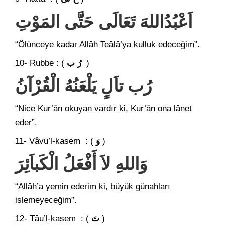
اَعْبُدُاللهَ تَعَالَى حَتَّى المَوْتِ
“Ölünceye kadar Allâh Teâlâ’ya kulluk edeceğim”.
10- Rubbe : (
رُ ب
)
رُب تاَلٍ يَلْعَنُهُ الْقُرْآنُ
“Nice Kur’ân okuyan vardır ki, Kur’ân ona lânet
eder”.
11- Vâvu’l-kasem : (
وَ
)
وَاللهِ لاَ أَفْعَلُ الْكَباَئِرَ
“Allâh’a yemin ederim ki, büyük günahları
islemeyeceğim”.
12- Tâu’l-kasem : (
تَ
)