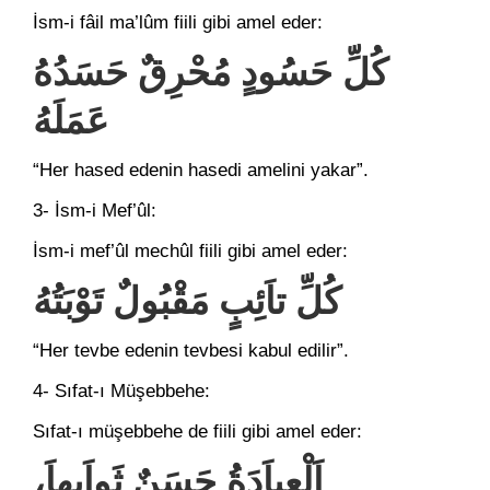
İsm-i fâil ma’lûm fiili gibi amel eder:
كُلِّ حَسُودٍ مُحْرِقٌ حَسَدُهُ
عَمَلَهُ
“Her hased edenin hasedi amelini yakar”.
3- İsm-i Mef’ûl:
İsm-i mef’ûl mechûl fiili gibi amel eder:
كُلِّ تاَئِبٍ مَقْبُولٌ تَوْبَتُهُ
“Her tevbe edenin tevbesi kabul edilir”.
4- Sıfat-ı Müşebbehe:
Sıfat-ı müşebbehe de fiili gibi amel eder:
اَلْعِباَدَةُ حَسَنٌ ثَواَبهاَ،