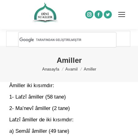
Instagram
Facebook
Twitter
Amiller
You are here:
Anasayfa
Avamil
Amiller
Âmiller iki kısımdır:
1- Lafzî âmiller (58 tane)
2- Ma’nevî âmiller (2 tane)
Lafzî âmiller de iki kısımdır:
a) Semâî âmiller (49 tane)