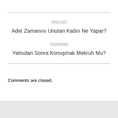
Facebook
WhatsApp
Twitter
Post
ÖNCEKI
navigation
Adet Zamanını Unutan Kadın Ne Yapar?
Previous
post:
SONRAKI
Yatsıdan Sonra Konuşmak Mekruh Mu?
Next
post:
Comments are closed.