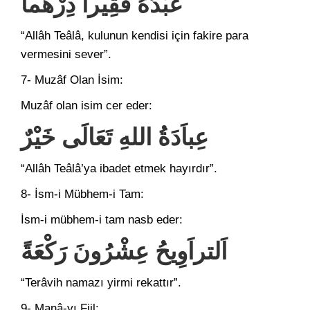
عَبْدُهُ فَقِيراً دِرْهَماً
“Allâh Teâlâ, kulunun kendisi için fakire para
vermesini sever”.
7- Muzâf Olan İsim:
Muzâf olan isim cer eder:
عِباَدَةُ اللهِ تَعَالَى خَيْرٌ
“Allâh Teâlâ’ya ibadet etmek hayırdır”.
8- İsm-i Mübhem-i Tam:
İsm-i mübhem-i tam nasb eder:
اَلتراَوِيحُ عِشْرُونَ رَكْعَةً
“Terâvih namazı yirmi rekattır”.
9- Manâ-yı Fiil: