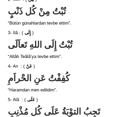
تُبْتُ مِنْ كُل ذَنْبٍ
“Bütün günahlardan tevbe ettim”.
3- İlâ : (
إِلَى
)
تُبْتُ إِلَى اللهِ تَعاَلَى
“Allâh Teâlâ’ya tevbe ettim”.
4- An : (
عَنْ
)
كُفِفْتُ عَنِ الحَْراَمِ
“Haramdan men edildim”.
5- Alâ : (
عَلَى
)
تَجِبُ التوْبَةُ عَلَى كُل مُذْنِبٍ