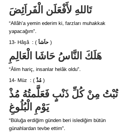
تَاللهِ لأَفْعَلَن الْفَراَئِضَ
“Allâh’a yemin ederim ki, farzları muhakkak
yapacağım”.
13- Hâşâ : (
حاَشاَ
)
هَلَكَ النَّاسُ حَاشَا الْعَالِمِ
“Âlim hariç, insanlar helâk oldu”.
14- Müz : (
مُذْ
)
تُبْتُ مِنْ كُلِّ ذَنْبٍ فَعَلَّمتُهُ مُذْ
يَوْمِ الْبُلُوغِ
“Büluğa erdiğim günden beri islediğim bütün
günahlardan tevbe ettim”.