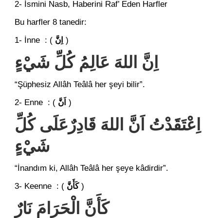
2- İsmini Nasb, Haberini Raf’ Eden Harfler
Bu harfler 8 tanedir:
1- İnne : (
اِنَّ
)
اِنَّ اللهَ عَالِمُ كُلِّ شَيْءٍ
“Şüphesiz Allâh Teâlâ her şeyi bilir”.
2- Enne : (
اَنَّ
)
اِعْتَقََدْتُ اَنَّ اللهَ قَادِرٌعَلَى كُلِّ
شَيْءٍ
“İnandım ki, Allâh Teâlâ her şeye kâdirdir”.
3- Keenne : (
كَأَنَّ
)
كَأَنَّ الْحَرَامَ نَارٌ