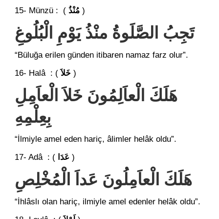
15- Münzü : (
مُنْذُ
)
تَجِبُ الصَّلَوةُ منْذُ يَوْمِ الْبُلُوغِ
“Büluğa erilen günden itibaren namaz farz olur”.
16- Halâ : (
خَلاَ
)
هَلَكَ الْعاَلِمُونَ خَلاَ الْعاَمِلِ
بِعِلْمِهِ
“İlmiyle amel eden hariç, âlimler helâk oldu”.
17- Adâ : (
عَدَا
)
هَلَكَ الْعاَمِلُونَ عَداَ الْمُخْلِصِ
“İhlâslı olan hariç, ilmiyle amel edenler helâk oldu”.