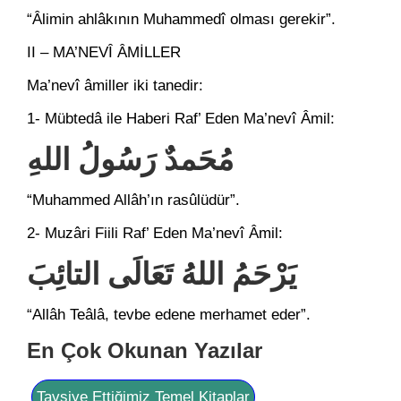
“Âlimin ahlâkının Muhammedî olması gerekir”.
II – MA’NEVÎ ÂMİLLER
Ma’nevî âmiller iki tanedir:
1- Mübtedâ ile Haberi Raf’ Eden Ma’nevî Âmil:
مُحَمدٌ رَسُولُ اللهِ
“Muhammed Allâh’ın rasûlüdür”.
2- Muzâri Fiili Raf’ Eden Ma’nevî Âmil:
يَرْحَمُ اللهُ تَعَالَى التائِبَ
“Allâh Teâlâ, tevbe edene merhamet eder”.
En Çok Okunan Yazılar
Tavsiye Ettiğimiz Temel Kitaplar