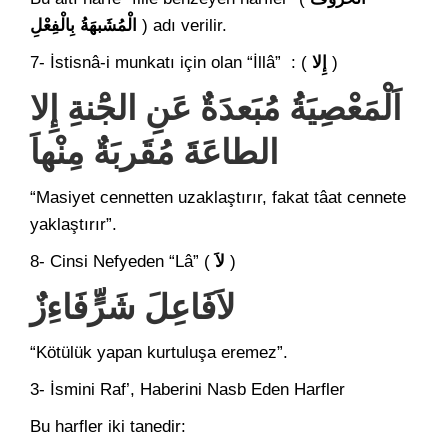
الْمُشَبهَةُ بِالْفِعْلِ
) adı verilir.
7- İstisnâ-i munkatı için olan “İllâ” : (
إِلا
)
اَلْمَعْصِيَةُ مُبَعدَةٌ عَنِ الجَْنةِ إِلا
الطاعَةَ مُقَربَةٌ مِنْهاَ
“Masiyet cennetten uzaklaştırır, fakat tâat cennete
yaklaştırır”.
8- Cinsi Nefyeden “Lâ” (
لاَ
)
لاَفَاعِلَ شَرٍّفَاءِزٌ
“Kötülük yapan kurtuluşa eremez”.
3- İsmini Raf’, Haberini Nasb Eden Harfler
Bu harfler iki tanedir: