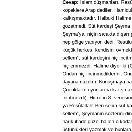
Cevap:
İslam düşmanları, Resûlu
köpeklere Arap dediler. Hamidu
kalkışmaktadır. Halbuki Halime
gözetmedi. Süt kardeşi Şeyma il
Şeyma’ya, niçin sıcakta dışarı 
hep gölge yapıyor, dedi. Resûl
küçük herkes, kendisini övmekte 
sellem”, süt kardeşini hiç inci
hiç emmezdi. Halime diyor ki (
Ondan hiç incinmediklerini, On
dayanamazdım. Konuşmaya başlay
Çocukların oyunlarına karışmaz
incitmezdi). Hicretin 8. senesi
ya Resûlallah! Ben senin süt kar
sellem”, Şeymanın sözlerini din
harikul’ade güzel halleri o kada
üstünlükleri yazmak ve bunlara, 