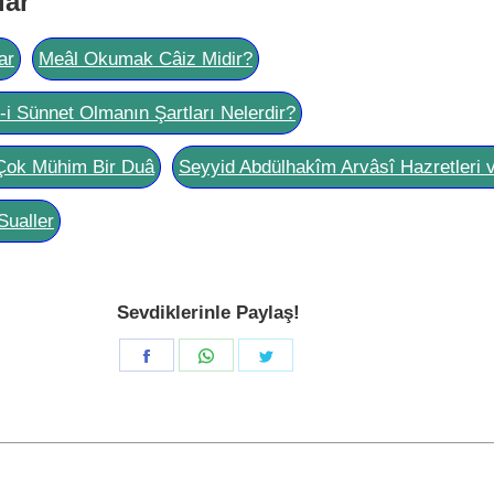
lar
ar
Meâl Okumak Câiz Midir?
l-i Sünnet Olmanın Şartları Nelerdir?
Çok Mühim Bir Duâ
Seyyid Abdülhakîm Arvâsî Hazretleri 
Sualler
Sevdiklerinle Paylaş!
Share
Share
Share
on
on
on
Facebook
WhatsApp
Twitter