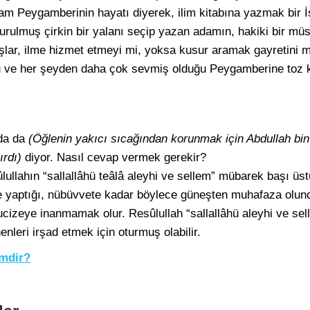
slam Peygamberinin hayatı diyerek, ilim kitabına yazmak bir 
urulmuş çirkin bir yalanı seçip yazan adamın, hakiki bir mü
şlar, ilme hizmet etmeyi mi, yoksa kusur aramak gayretini m
u ve her şeyden daha çok sevmiş olduğu Peygamberine toz
nda da
(Öğlenin yakıcı sıcağından korunmak için Abdullah bi
ırdı)
diyor. Nasıl cevap vermek gerekir?
lullahın “sallallâhü teâlâ aleyhi ve sellem” mübarek başı üs
lge yaptığı, nübüvvete kadar böylece güneşten muhafaza olund
cizeye inanmamak olur. Resûlullah “sallallâhü aleyhi ve sel
enleri irşad etmek için oturmuş olabilir.
imdir?