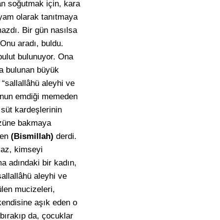
dan soğutmak için, kara
myam olarak tanıtmaya
azdı. Bir gün nasılsa
 Onu aradı, buldu.
bulut bulunuyor. Ona
da bulunan büyük
“sallallâhü aleyhi ve
r, onun emdiği memeden
süt kardeşlerinin
yüzüne bakmaya
ken
(Bismillah)
derdi.
maz, kimseyi
a adındaki bir kadın,
allallâhü aleyhi ve
ülen mucizeleri,
 kendisine aşık eden o
 bırakıp da, çocuklar