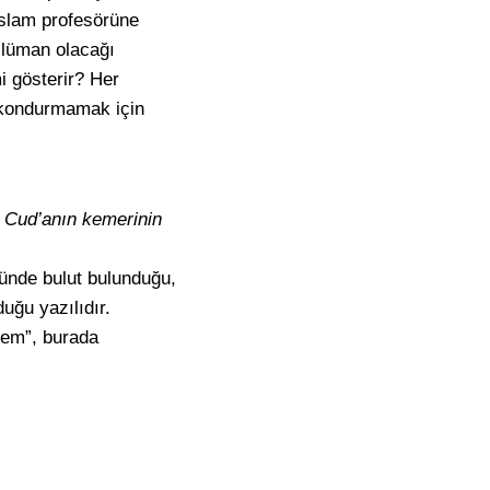
İslam profesörüne
slüman olacağı
i gösterir? Her
 kondurmamak için
n Cud’anın kemerinin
tünde bulut bulunduğu,
uğu yazılıdır.
lem”, burada