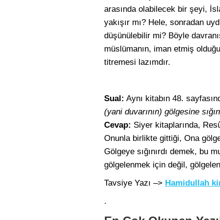
arasında olabilecek bir şeyi, İ
yakışır mı? Hele, sonradan uyd
düşünülebilir mi? Böyle davranı
müslümanın, iman etmiş olduğ
titremesi lazımdır.
Sual:
Aynı kitabın 48. sayfası
(yani duvarının) gölgesine sığın
Cevap:
Siyer kitaplarında, Resû
Onunla birlikte gittiği, Ona gö
Gölgeye sığınırdı demek, bu mu
gölgelenmek için değil, gölgelen
Tavsiye Yazı –>
Hamidullah k
.