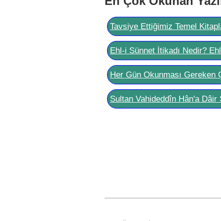
En Çok Okunan Yazı
Tavsiye Ettiğimiz Temel Kitapl
Ehl-i Sünnet İtikadı Nedir? Eh
Her Gün Okunması Gereken 
Sultan Vahideddîn Hân'a Dâir 
Post