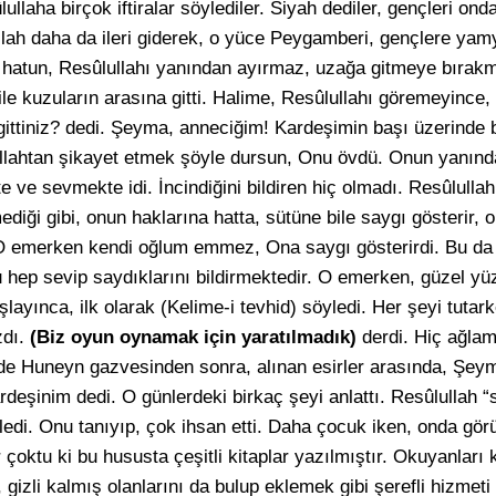
llaha birçok iftiralar söylediler. Siyah dediler, gençleri on
llah daha da ileri giderek, o yüce Peygamberi, gençlere ya
 hatun, Resûlullahı yanından ayırmaz, uzağa gitmeye bırakm
e kuzuların arasına gitti. Halime, Resûlullahı göremeyince,
gittiniz? dedi. Şeyma, anneciğim! Kardeşimin başı üzerinde 
ullahtan şikayet etmek şöyle dursun, Onu övdü. Onun yanın
ve sevmekte idi. İncindiğini bildiren hiç olmadı. Resûlullah 
tmediği gibi, onun haklarına hatta, sütüne bile saygı gösteri
O emerken kendi oğlum emmez, Ona saygı gösterirdi. Bu da 
u hep sevip saydıklarını bildirmektedir. O emerken, güzel 
ınca, ilk olarak (Kelime-i tevhid) söyledi. Her şeyi tutar
dı.
(Biz oyun oynamak için yaratılmadık)
derdi. Hiç ağla
nde Huneyn gazvesinden sonra, alınan esirler arasında, Şeym
deşinim dedi. O günlerdeki birkaç şeyi anlattı. Resûlullah “s
ledi. Onu tanıyıp, çok ihsan etti. Daha çocuk iken, onda gör
r çoktu ki bu hususta çeşitli kitaplar yazılmıştır. Okuyanları
gizli kalmış olanlarını da bulup eklemek gibi şerefli hizmeti