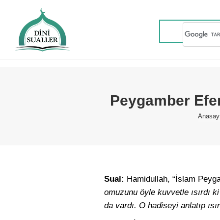
Peygamber Efen
You a
Anasay
Sual:
Hamidullah, “İslam Peyga
omuzunu öyle kuvvetle ısırdı ki
da vardı. O hadiseyi anlatıp ısı