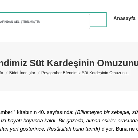
Anasayfa
dimiz Süt Kardeşinin Omuzunu 
re here:
fa
Bidat İnanışlar
Peygamber Efendimiz Süt Kardeşinin Omuzunu…
mberi” kitabının 40. sayfasında:
(Bilinmeyen bir sebeple, sü
 izi hayatı boyunca kaldı. Bir gazada, alınan esirler arasın
rılan yeri gösterince, Resûlullah bunu tanıdı)
diyor. Buna ne 