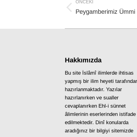
ÖNCEKI
navigation
Previous
Peygamberimiz Ümmi D
post:
Hakkımızda
Bu site İslâmî ilimlerde ihtisas
yapmış bir ilim heyeti tarafında
hazırlanmaktadır. Yazılar
hazırlanırken ve sualler
cevaplanırken Ehl-i sünnet
âlimlerinin eserlerinden istifade
edilmektedir. Dinî konularda
aradığınız bir bilgiyi sitemizde