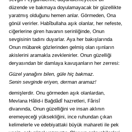
düzende ve bakmaya doyulamayacak bir güzellikte
yaratmış olduğunu hemen anlar. Görmeden, Ona
gönül verirler. Habîbullaha aşık olanlar, her nefeste,
ciğerlerine giren havanın serinliğinde, Onun
sevgisinin tadını duyarlar. Aya her bakışlarında
Onun mübarek gözlerinden gelmiş olan ışınların
akislerini aramakla zevklenirler. Onun güzelliği
deryasından bir damlaya kavuşanların her zerresi:
Güzel yanağını bilen, güle hiç bakmaz.
Senin sevginde eriyen, derman aramaz!
demişlerdir. Onu görmeden aşık olanlardan,
Mevlana Hâlid-i Bağdâdî hazretleri, Fârisî
divanında, Onun güzelliğini ve insan aklının
eremeyeceği yüksekliğini, ince ruhundan çıkan
kelimelerle ve edebiyattaki büyük mahareti ile pek