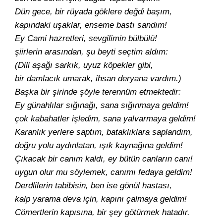
Dün gece, bir rüyada göklere değdi başım,
kapındaki uşaklar, enseme bastı sandım!
Ey Cami hazretleri, sevgilimin bülbülü!
şiirlerin arasından, şu beyti seçtim aldım:
(Dili aşağı sarkık, uyuz köpekler gibi,
bir damlacık umarak, ihsan deryana vardım.)
Başka bir şirinde şöyle terennüm etmektedir:
Ey günahlılar sığınağı, sana sığınmaya geldim!
çok kabahatler işledim, sana yalvarmaya geldim!
Karanlık yerlere saptım, bataklıklara saplandım,
doğru yolu aydınlatan, ışık kaynağına geldim!
Çıkacak bir canım kaldı, ey bütün canların canı!
uygun olur mu söylemek, canımı fedaya geldim!
Derdlilerin tabibisin, ben ise gönül hastası,
kalp yarama deva için, kapını çalmaya geldim!
Cömertlerin kapısına, bir şey götürmek hatadır.