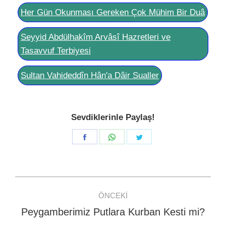
Her Gün Okunması Gereken Çok Mühim Bir Duâ
Seyyid Abdülhakîm Arvâsî Hazretleri ve
Tasavvuf Terbiyesi
Sultan Vahideddîn Hân'a Dâir Sualler
Sevdiklerinle Paylaş!
Share
Share
Share
on
on
on
Facebook
WhatsApp
Twitter
Post
ÖNCEKI
navigation
Peygamberimiz Putlara Kurban Kesti mi?
Previous
post: