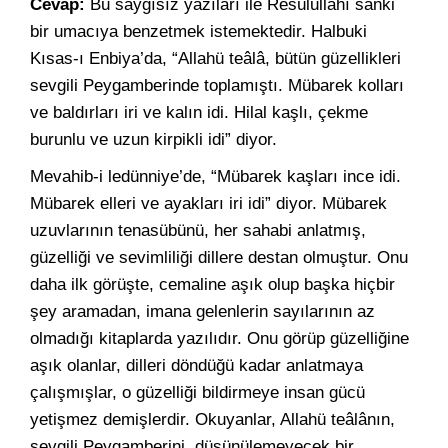
Cevap:
Bu saygısız yazıları ile Resûlullahı sanki
bir umacıya benzetmek istemektedir. Halbuki
Kısas-ı Enbiya’da, “Allahü teâlâ, bütün güzellikleri
sevgili Peygamberinde toplamıştı. Mübarek kolları
ve baldırları iri ve kalın idi. Hilal kaşlı, çekme
burunlu ve uzun kirpikli idi” diyor.
Mevahib-i ledünniye’de, “Mübarek kaşları ince idi.
Mübarek elleri ve ayakları iri idi” diyor. Mübarek
uzuvlarının tenasübünü, her sahabi anlatmış,
güzelliği ve sevimliliği dillere destan olmuştur. Onu
daha ilk görüşte, cemaline aşık olup başka hiçbir
şey aramadan, imana gelenlerin sayılarının az
olmadığı kitaplarda yazılıdır. Onu görüp güzelliğine
aşık olanlar, dilleri döndüğü kadar anlatmaya
çalışmışlar, o güzelliği bildirmeye insan gücü
yetişmez demişlerdir. Okuyanlar, Allahü teâlânın,
sevgili Peygamberini, düşünülemeyecek bir