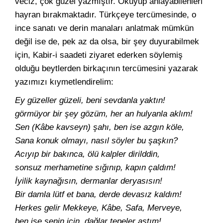
veciz, çok güzel yazmıştır. Okuyup anlayabilenleri
hayran bırakmaktadır. Türkçeye tercümesinde, o
ince sanatı ve derin manaları anlatmak mümkün
değil ise de, pek az da olsa, bir şey duyurabilmek
için, Kabir-i saadeti ziyaret ederken söylemiş
olduğu beytlerden birkaçının tercümesini yazarak
yazımızı kıymetlendirelim:
Ey güzeller güzeli, beni sevdanla yaktın!
görmüyor bir şey gözüm, her an hulyanla aklım!
Sen (Kâbe kavseyn) şahı, ben ise azgın köle,
Sana konuk olmayı, nasıl söyler bu şaşkın?
Acıyıp bir bakınca, ölü kalpler dirilddin,
sonsuz merhametine sığınıp, kapın çaldım!
İyilik kaynağısın, dermanlar deryasısın!
Bir damla lütf et bana, derde devasız kaldım!
Herkes gelir Mekkeye, Kâbe, Safa, Merveye,
ben ise senin için, dağlar tepeler aştım!