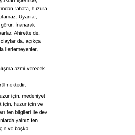
ıkları işlerinde,
rından rahata, huzura
olamaz. Uyanlar,
görür. İnanarak
rlar. Ahirette de,
olaylar da, açıkça
a ilerlemeyenler,
çalışma azmi verecek
rülmektedir.
 huzur için, medeniyet
t için, huzur için ve
ı fen bilgileri ile dev
nlarda yalnız fen
 için ve başka