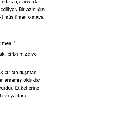
zindana çeviriyorlar.
diliyor. Bir azınlığın
akiki müslüman olmaya
 meali”.
k, birbirimize ve
ak bir din düşmanı
e anlamamış oldukları
rdur. Etiketlerine
i hezeyanlara