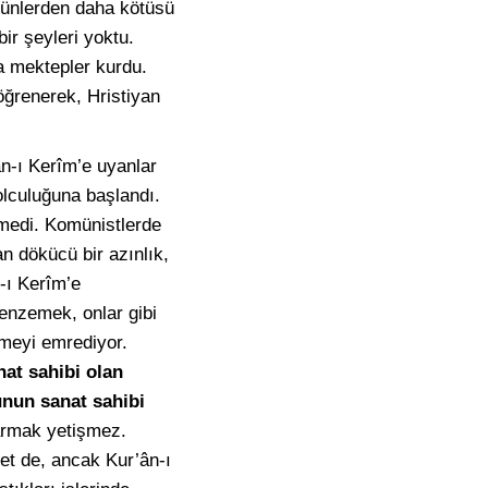
 günlerden daha kötüsü
bir şeyleri yoktu.
a mektepler kurdu.
öğrenerek, Hristiyan
ân-ı Kerîm’e uyanlar
olculuğuna başlandı.
lemedi. Komünistlerde
an dökücü bir azınlık,
-ı Kerîm’e
benzemek, onlar gibi
emeyi emrediyor.
anat sahibi olan
unun sanat sahibi
armak yetişmez.
et de, ancak Kur’ân-ı