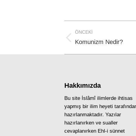
Post
ÖNCEKI
navigation
Previous
Komunizm Nedir?
post:
Hakkımızda
Bu site İslâmî ilimlerde ihtisas
yapmış bir ilim heyeti tarafında
hazırlanmaktadır. Yazılar
hazırlanırken ve sualler
cevaplanırken Ehl-i sünnet