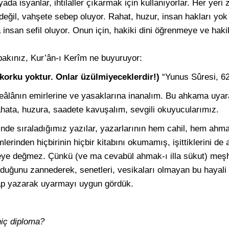
ada isyanlar, ihtilaller çıkarmak için kullanıyorlar. Her yeri 
eğil, vahşete sebep oluyor. Rahat, huzur, insan hakları yok e
a insan sefil oluyor. Onun için, hakiki dini öğrenmeye ve h
akınız, Kur’ân-ı Kerîm ne buyuruyor:
a korku yoktur. Onlar üzülmiyeceklerdir!)
“Yunus Sûresi, 62
eâlânın emirlerine ve yasaklarına inanalım. Bu ahkama uyara
ahata, huzura, saadete kavuşalım, sevgili okuyucularımız.
nde sıraladığımız yazılar, yazarlarının hem cahil, hem ahm
mlerinden hiçbirinin hiçbir kitabını okumamış, işittiklerini d
ye değmez. Çünkü (ve ma cevabül ahmak-ı illa sükut) meşhu
olduğunu zannederek, senetleri, vesikaları olmayan bu hayal
ap yazarak uyarmayı uygun gördük.
hiç diploma?