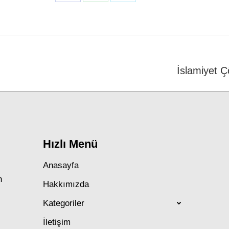
on
on
on
Facebook
WhatsApp
Twitter
Next
İslamiyet 
post:
Hızlı Menü
Anasayfa
n
Hakkımızda
Kategoriler
İletişim