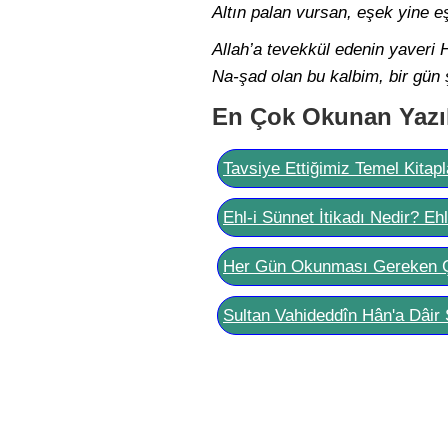
Altın palan vursan, eşek yine eş
Allah’a tevekkül edenin yaveri H
Na-şad olan bu kalbim, bir gün 
En Çok Okunan Yazı
Tavsiye Ettiğimiz Temel Kitapl
Ehl-i Sünnet İtikadı Nedir? Eh
Her Gün Okunması Gereken 
Sultan Vahideddîn Hân'a Dâir 