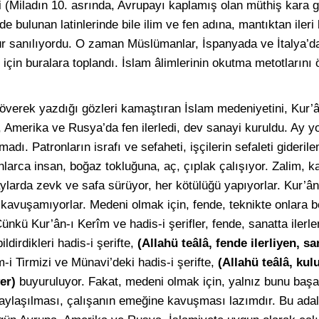
i (Miladın 10. asrında, Avrupayı kaplamış olan müthiş kara
 bulunan latinlerinde bile ilim ve fen adına, mantıktan ileri 
dür sanılıyordu. O zaman Müslümanlar, İspanyada ve İtalya’d
için buralara toplandı. İslam âlimlerinin okutma metotlarını 
le överek yazdığı gözleri kamaştıran İslam medeniyetini, Kur’
 Amerika ve Rusya’da fen ilerledi, dev sanayi kuruldu. Ay y
adı. Patronların israfı ve sefaheti, işçilerin sefaleti gideri
nlarca insan, boğaz tokluğuna, aç, çıplak çalışıyor. Zalim, k
aylarda zevk ve safa sürüyor, her kötülüğü yapıyorlar. Kur’ân
 kavuşamıyorlar. Medeni olmak için, fende, teknikte onlara 
nkü Kur’ân-ı Kerîm ve hadis-i şerifler, fende, sanatta ilerl
ldirdikleri hadis-i şerifte,
(Allahü teâlâ, fende ilerliyen, s
i Tirmizi ve Münavi’deki hadis-i şerifte,
(Allahü teâlâ, kul
er)
buyuruluyor. Fakat, medeni olmak için, yalnız bunu baş
paylaşılması, çalışanın emeğine kavuşması lazımdır. Bu adal