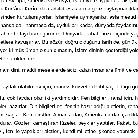
gün Avrupa, Amerika ve Rusya, İslamiyete uygun olarak çalışt
nı Kur’ân-ı Kerîm’deki adalet esaslarına göre paylaşmadıkla
sinden kurtulamıyorlar. İslamiyete uymayanlar, asla mesud 
nansa da, inanmasa da, uydukları kadar, dünyada faydasını 
hirette faydasını görürler. Dünyada, rahat, huzur içinde yaşa
tlere kavuşurlar. Bu sözün doğru olduğunu tarih de, günlük 
yor ki müslüman olsun olmasın, İslam dininin gösterdiği yold
ete sürüklenirler.
İslam dini, maddi meselelerde âciz kalan insanlara ümit ve 
 faydalı olabilmesi için, manevi kuvvete de ihtiyaç olduğu gö
, çok faydalı olan iki yardımcıdır. Fen bilgileri, rahat için,
eri hazırlar. Din bilgileri de, fennin hazırladığı aletlerin, raha
ni sağlar. Komünistler, Almanlardan, Amerikalılardan çaldıklar
ular. Gözleri kamaştıran füzeler, peykler yaptılar. Fakat, bu
ı, fen ile yaptıkları aletleri, kendi milletine işkence yapmak