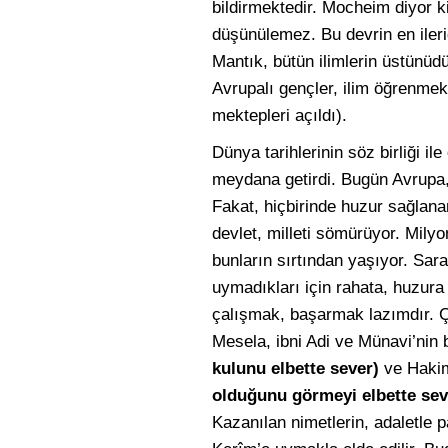
bildirmektedir. Mocheim diyor k
düşünülemez. Bu devrin en ileride
Mantık, bütün ilimlerin üstünü
Avrupalı gençler, ilim öğrenmek 
mektepleri açıldı).
Dünya tarihlerinin söz birliği i
meydana getirdi. Bugün Avrupa,
Fakat, hiçbirinde huzur sağlanam
devlet, milleti sömürüyor. Milyo
bunların sırtından yaşıyor. Sar
uymadıkları için rahata, huzura
çalışmak, başarmak lazımdır. Çü
Mesela, ibni Adi ve Münavi’nin bi
kulunu elbette sever)
ve Hakim-
olduğunu görmeyi elbette sev
Kazanılan nimetlerin, adaletle 