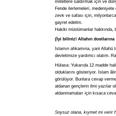
milletlere saldırmak için ve düny
Fende ilerlemeleri, medeniyete d
zevk ve safası için, milyonlarc
gayret edelim.
Hakiki müslümanlar hakkında, b
(İyi biliniz! Allahın dostların
İslamın ahkamına, yani Allahü t
devletimize yardımcı olalım. R
Hülasa: Yukarıda 12 madde hali
olduklarını gösteriyor. İslam âli
görülüyor. Bunlara cevap verme
aldanan gençlerin ilmi yazılar 
aldanmamaları için kısaca cev
Soysuz olana, kıymet mi verir 