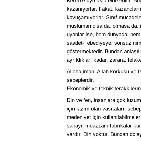
Kerîm’e uymakla elde edilir. Bu
kazanıyorlar. Fakat, kazançları
kavuşamıyorlar. Sınıf mücadele
müslüman olsa da, olmasa da, i
uyanlar ise, hem dünyada, hem a
saadet-i ebediyeye, sonsuz nime
göstermektedir. Bundan anlaşılı
ayrıldıkları kadar, zarara, felak
Allaha iman, Allah korkusu ve 
sebeplerdir.
Ekonomik ve teknik terakkilerin
Din ve fen, insanlara çok lüzumlu
için lazım olan vasıtaları, sebepl
medeniyet için kullanılabilmeleri
sanayi, muazzam fabrikalar kurd
vardır. Din yoktur. Bundan dolay