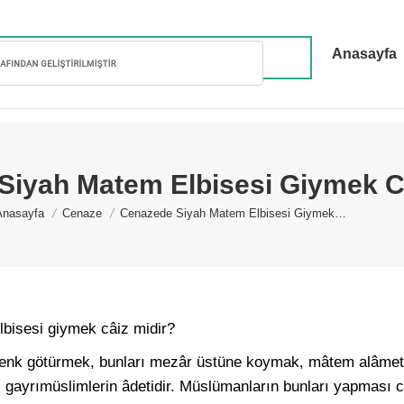
Anasayfa
Siyah Matem Elbisesi Giymek C
You are here:
Anasayfa
Cenaze
Cenazede Siyah Matem Elbisesi Giymek…
bisesi giymek câiz midir?
lenk götürmek, bunları mezâr üstüne koymak, mâtem alâmet
 gayrımüslimlerin âdetidir. Müslümanların bunları yapması câi