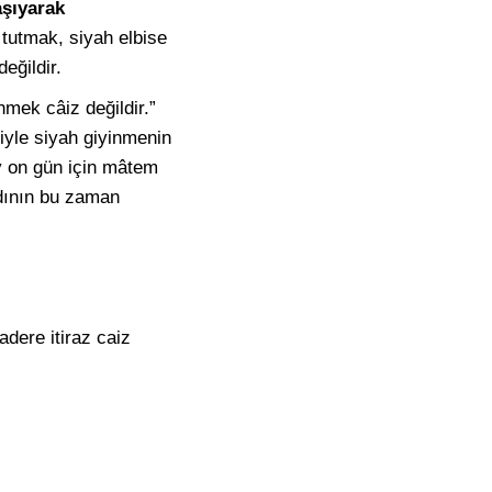
aşıyarak
tutmak, siyah elbise
eğildir.
mek câiz değildir.”
iyle siyah giyinmenin
y on gün için mâtem
dının bu zaman
dere itiraz caiz