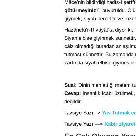
Mâce’nin bildirdiği hadîs-i şerîf
götürmeyiniz!”
buyuruldu. Ölü
giymek, siyah perdeler ve rozetl
Hazânetü’r-Rivâyât’ta diyor ki,
Siyah elbise giyinmek sünnetti
câiz olmadığı buradan anlaşılm
tutması sünnettir. Bu zamanda
zarfında siyah elbise giymesin
Sual:
Dinin men ettiği matem t
Cevap:
İnsanlık icabı üzülmek, 
değildir.
Tavsiye Yazı –>
Yas Tutmak ca
Tavsiye Yazı —>
Kabir ziyareti