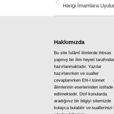
navigation
Previous
Hangi İmamlara Uyulu
post:
Hakkımızda
Bu site İslâmî ilimlerde ihtisas
yapmış bir ilim heyeti tarafında
hazırlanmaktadır. Yazılar
hazırlanırken ve sualler
cevaplanırken Ehl-i sünnet
âlimlerinin eserlerinden istifade
edilmektedir. Dinî konularda
aradığınız bir bilgiyi sitemizde
kolayca bulabilir ve suallerinizi