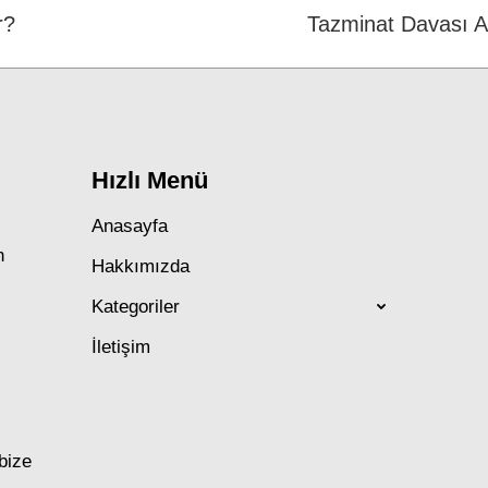
r?
Next
Tazminat Davası 
post:
Hızlı Menü
Anasayfa
n
Hakkımızda
Kategoriler
İletişim
 bize