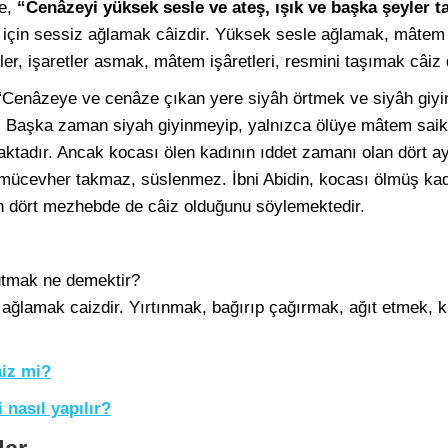
te,
“Cenâzeyi yüksek sesle ve ateş, ışık ve başka şeyler t
 için sessiz ağlamak câizdir. Yüksek sesle ağlamak, mâtem 
er, işaretler asmak, mâtem işâretleri, resmini taşımak câiz d
 “Cenâzeye ve cenâze çıkan yere siyâh örtmek ve siyâh giyin
r. Başka zaman siyah giyinmeyip, yalnızca ölüye mâtem saik
aktadır. Ancak kocası ölen kadının ıddet zamanı olan dört a
 mücevher takmaz, süslenmez. İbni Abidin, kocası ölmüş ka
in dört mezhebde de câiz olduğunu söylemektedir.
utmak ne demektir?
ağlamak caizdir. Yırtınmak, bağırıp çağırmak, ağıt etmek, ka
iz mi?
 nasıl yapılır?