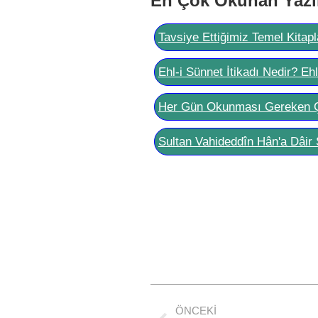
En Çok Okunan Yazı
Tavsiye Ettiğimiz Temel Kitapl
Ehl-i Sünnet İtikadı Nedir? Eh
Her Gün Okunması Gereken 
Sultan Vahideddîn Hân'a Dâir 
Post
ÖNCEKI