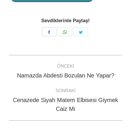
Sevdiklerinle Paylaş!
Share
Share
Share
on
on
on
Facebook
WhatsApp
Twitter
Post
ÖNCEKI
navigation
Namazda Abdesti Bozulan Ne Yapar?
Previous
post:
SONRAKI
Cenazede Siyah Matem Elbisesi Giymek
Next
Caiz Mi
post: