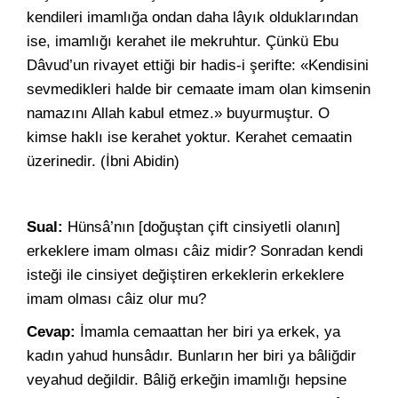
kendileri imamlığa ondan daha lâyık olduklarından
ise, imamlığı kerahet ile mekruhtur. Çünkü Ebu
Dâvud’un rivayet ettiği bir hadis-i şerifte: «Kendisini
sevmedikleri halde bir cemaate imam olan kimsenin
namazını Allah kabul etmez.» buyurmuştur. O
kimse haklı ise kerahet yoktur. Kerahet cemaatin
üzerinedir. (İbni Abidin)
Sual:
Hünsâ’nın [doğuştan çift cinsiyetli olanın]
erkeklere imam olması câiz midir? Sonradan kendi
isteği ile cinsiyet değiştiren erkeklerin erkeklere
imam olması câiz olur mu?
Cevap:
İmamla cemaattan her biri ya erkek, ya
kadın yahud hunsâdır. Bunların her biri ya bâliğdir
veyahud değildir. Bâliğ erkeğin imamlığı hepsine