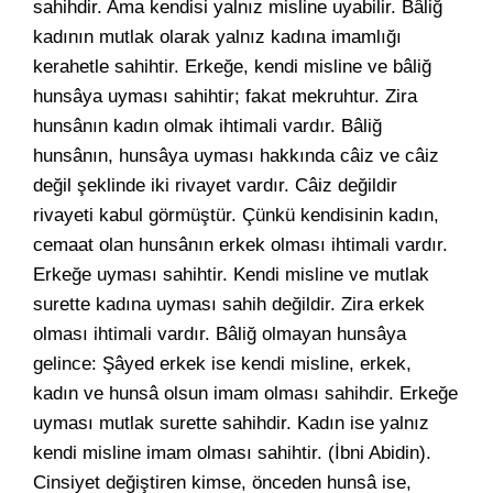
sahihdir. Ama kendisi yalnız misline uyabilir. Bâliğ
kadının mutlak olarak yalnız kadına imamlığı
kerahetle sahihtir. Erkeğe, kendi misline ve bâliğ
hunsâya uyması sahihtir; fakat mekruhtur. Zira
hunsânın kadın olmak ihtimali vardır. Bâliğ
hunsânın, hunsâya uyması hakkında câiz ve câiz
değil şeklinde iki rivayet vardır. Câiz değildir
rivayeti kabul görmüştür. Çünkü kendisinin kadın,
cemaat olan hunsânın erkek olması ihtimali vardır.
Erkeğe uyması sahihtir. Kendi misline ve mutlak
surette kadına uyması sahih değildir. Zira erkek
olması ihtimali vardır. Bâliğ olmayan hunsâya
gelince: Şâyed erkek ise kendi misline, erkek,
kadın ve hunsâ olsun imam olması sahihdir. Erkeğe
uyması mutlak surette sahihdir. Kadın ise yalnız
kendi misline imam olması sahihtir. (İbni Abidin).
Cinsiyet değiştiren kimse, önceden hunsâ ise,