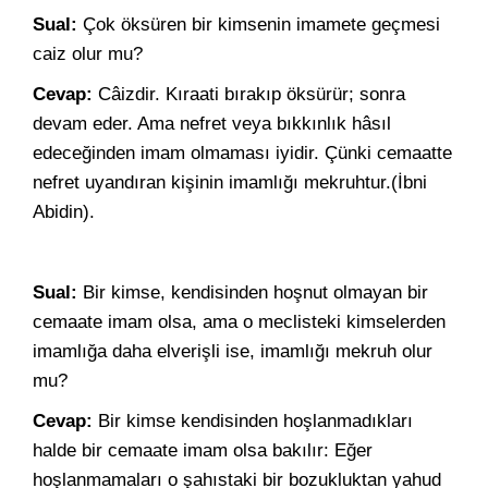
Sual:
Çok öksüren bir kimsenin imamete geçmesi
caiz olur mu?
Cevap:
Câizdir. Kıraati bırakıp öksürür; sonra
devam eder. Ama nefret veya bıkkınlık hâsıl
edeceğinden imam olmaması iyidir. Çünki cemaatte
nefret uyandıran kişinin imamlığı mekruhtur.(İbni
Abidin).
Sual:
Bir kimse, kendisinden hoşnut olmayan bir
cemaate imam olsa, ama o meclisteki kimselerden
imamlığa daha elverişli ise, imamlığı mekruh olur
mu?
Cevap:
Bir kimse kendisinden hoşlanmadıkları
halde bir cemaate imam olsa bakılır: Eğer
hoşlanmamaları o şahıstaki bir bozukluktan yahud