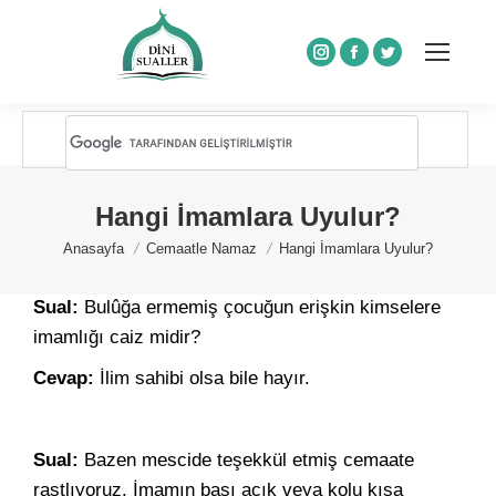
Instagram
Facebook
Twitter
Hangi İmamlara Uyulur?
You are here:
Anasayfa
Cemaatle Namaz
Hangi İmamlara Uyulur?
Sual:
Bulûğa ermemiş çocuğun erişkin kimselere
imamlığı caiz midir?
Cevap:
İlim sahibi olsa bile hayır.
Sual:
Bazen mescide teşekkül etmiş cemaate
rastlıyoruz. İmamın başı açık veya kolu kısa