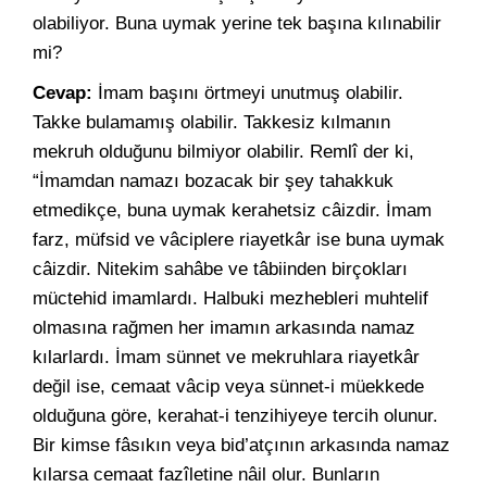
olabiliyor. Buna uymak yerine tek başına kılınabilir
mi?
Cevap:
İmam başını örtmeyi unutmuş olabilir.
Takke bulamamış olabilir. Takkesiz kılmanın
mekruh olduğunu bilmiyor olabilir. Remlî der ki,
“İmamdan namazı bozacak bir şey tahakkuk
etmedikçe, buna uymak kerahetsiz câizdir. İmam
farz, müfsid ve vâciplere riayetkâr ise buna uymak
câizdir. Nitekim sahâbe ve tâbiinden birçokları
müctehid imamlardı. Halbuki mezhebleri muhtelif
olmasına rağmen her imamın arkasında namaz
kılarlardı. İmam sünnet ve mekruhlara riayetkâr
değil ise, cemaat vâcip veya sünnet-i müekkede
olduğuna göre, kerahat-i tenzihiyeye tercih olunur.
Bir kimse fâsıkın veya bid’atçının arkasında namaz
kılarsa cemaat fazîletine nâil olur. Bunların