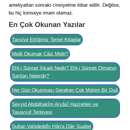
ameliyattan sonraki cinsiyetine itibar edilir. Değilse,
bu hiç kimseye imam olamaz.
En Çok Okunan Yazılar
Tavsiye Ettiğimiz Temel Kitaplar
Meâl Okumak Câiz Midir?
Ehl-i Sünnet İtikadı Nedir? Ehl-i Sünnet Olmanın
Şartları Nelerdir?
Her Gün Okunması Gereken Çok Mühim Bir Duâ
Seyyid Abdülhakîm Arvâsî Hazretleri ve
Tasavvuf Terbiyesi
Sultan Vahideddîn Hân'a Dâir Sualler