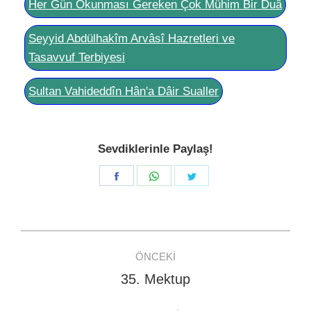
Her Gün Okunması Gereken Çok Mühim Bir Duâ
Seyyid Abdülhakîm Arvâsî Hazretleri ve
Tasavvuf Terbiyesi
Sultan Vahideddîn Hân'a Dâir Sualler
Sevdiklerinle Paylaş!
Share
Share
Share
on
on
on
Facebook
WhatsApp
Twitter
Post
ÖNCEKI
navigation
35. Mektup
Previous
post: