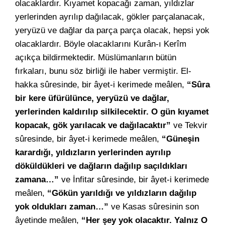
olacaklardır. Kıyamet kopacağı zaman, yıldızlar
yerlerinden ayrılıp dağılacak, gökler parçalanacak,
yeryüzü ve dağlar da parça parça olacak, hepsi yok
olacaklardır. Böyle olacaklarını Kurân-ı Kerîm
açıkça bildirmektedir. Müslümanların bütün
fırkaları, bunu söz birliği ile haber vermiştir. El-
hakka sûresinde, bir âyet-i kerimede meâlen,
“Sûra
bir kere üfürülünce, yeryüzü ve dağlar,
yerlerinden kaldırılıp silkilecektir. O gün kıyamet
kopacak, gök yarılacak ve dağılacaktır”
ve Tekvir
sûresinde, bir âyet-i kerimede meâlen,
“Güneşin
karardığı, yıldızların yerlerinden ayrılıp
döküldükleri ve dağların dağılıp saçıldıkları
zamana…”
ve İnfitar sûresinde, bir âyet-i kerimede
meâlen,
“Gökün yarıldığı ve yıldızların dağılıp
yok oldukları zaman…”
ve Kasas sûresinin son
âyetinde meâlen,
“Her şey yok olacaktır. Yalnız O