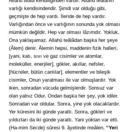
Allahü teâlâ kendiliğinden vardır. Allahü teâlânın
varlığı kendisindendir. Şimdi var olduğu gibi,
geçmişte de hep vardı. İleride de hep vardır.
Varlığından önce ve varlığının sonunda yok olması
mümkün değildir. Hep var olması lâzımdır. Yokluk,
Ona yaklaşamaz. Allahü teâlâdan başka her şeye
(Âlem) denir. Âlemin hepsi, maddenin fizik halleri,
[yani, katı, sıvı ve gaz cisimler ve atomlar,
moleküller, enerjiler], gökler, akıllar, nefsler,
[hücreler, bütün canlılar], elementler ve bileşik
cisimler, Onun yaratması ile var olmuşlardır. Yok
iken, sonradan vücuda gelmişlerdir. Sonsuz var
olan yalnız Odur. Ondan başka her şey, yok idiler.
Sonradan var oldular. Sonra, yine yok olacaklardır.
Yer küresini iki günde yarattı. Sonra, gökleri ve
yıldızları da iki günde yarattı. Yani yoktan var etti.
(Ha-mim Secde) sûresi 9. âyetinde meâlen,
“Yeri