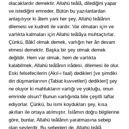
olacaklardır demektir. Allahü teâlâ, dilediğini yapar
ve istediğini emreder. Bütün bu yazılanlardan
anlaşılıyor ki âlem yani her şey, Allahü teâlânın
dilemesi ve kudreti ile vardır. Var olmaları için ve
varlıkta kalmaları için Allahü teâlâya muhtaçtırlar.
Çünkü, Bâkî olmak demek, varlığın her ân devam
etmesi demektir. Başka bir şey olmak demek
değildir. Hem var olmak, hem de varlıkta
kalabilmek, Allahü teâlânın irâdesi, dilemesi ile olur.
Eski felsefecilerin (Akıl-ı faal) dedikleri [ve şimdiki
din düşmanlarının (Tabiat kuvvetleri) dedikleri] şey
ne oluyor ki mahlukların varlığı ve yokluğu, onun
emrinde olsun? Bunun varlığında bile çeşitli laflar
ediyorlar. Çünkü, bu ismi koydukları şey, kısa
akılları ile ortaya atılmıştır. İslâmın doğru bilgilerine
göre, bunlar, Allahü teâlânın yaratmasına sebep
olan şeylerdir. Bu sebepleri de, Allahü teâlâ