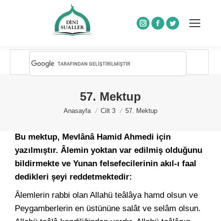
Instagram
Facebook
Twitter
57. Mektup
You are here:
Anasayfa
Cilt 3
57. Mektup
Bu mektup, Mevlânâ Hamid Ahmedi için
yazılmıştır. Âlemin yoktan var edilmiş olduğunu
bildirmekte ve Yunan felsefecilerinin akıl-ı faal
dedikleri şeyi reddetmektedir:
Âlemlerin rabbi olan Allahü teâlâya hamd olsun ve
Peygamberlerin en üstününe salât ve selâm olsun.