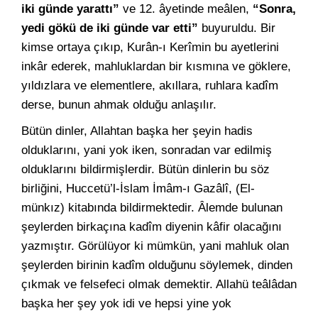
iki günde yarattı”
ve 12. âyetinde meâlen,
“Sonra,
yedi gökü de iki günde var etti”
buyuruldu. Bir
kimse ortaya çıkıp, Kurân-ı Kerîmin bu ayetlerini
inkâr ederek, mahluklardan bir kısmına ve göklere,
yıldızlara ve elementlere, akıllara, ruhlara kadîm
derse, bunun ahmak olduğu anlaşılır.
Bütün dinler, Allahtan başka her şeyin hadis
olduklarını, yani yok iken, sonradan var edilmiş
olduklarını bildirmişlerdir. Bütün dinlerin bu söz
birliğini, Huccetü’l-İslam İmâm-ı Gazâlî, (El-
münkız) kitabında bildirmektedir. Âlemde bulunan
şeylerden birkaçına kadîm diyenin kâfir olacağını
yazmıştır. Görülüyor ki mümkün, yani mahluk olan
şeylerden birinin kadîm olduğunu söylemek, dinden
çıkmak ve felsefeci olmak demektir. Allahü teâlâdan
başka her şey yok idi ve hepsi yine yok