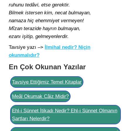
ruhunu tedâvi, etse gerektir.
Bilmek istersen kim, necat bulmayan,
namaza hiç ehemmiyet vermeyen!
Mîzan terazide hayrın bulmayan,
ezanı işitip, gelmeyenlerdir.
Tavsiye yazı –>
İlmihal nedir? Niçin
okunmalıdır?
En Çok Okunan Yazılar
Tavsiye Ettiğimiz Temel Kitaplar
Meâl Okumak Câiz Midir?
Ehl-i Sünnet İtikadı Nedir? Ehl-i Sünnet Olmanın
Şartları Nelerdir?