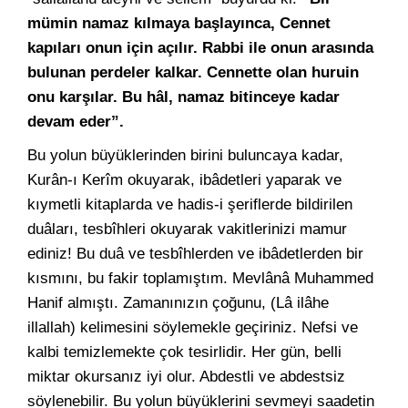
mümin namaz kılmaya başlayınca, Cennet
kapıları onun için açılır. Rabbi ile onun arasında
bulunan perdeler kalkar. Cennette olan huruin
onu karşılar. Bu hâl, namaz bitinceye kadar
devam eder”.
Bu yolun büyüklerinden birini buluncaya kadar,
Kurân-ı Kerîm okuyarak, ibâdetleri yaparak ve
kıymetli kitaplarda ve hadis-i şeriflerde bildirilen
duâları, tesbîhleri okuyarak vakitlerinizi mamur
ediniz! Bu duâ ve tesbîhlerden ve ibâdetlerden bir
kısmını, bu fakir toplamıştım. Mevlânâ Muhammed
Hanif almıştı. Zamanınızın çoğunu, (Lâ ilâhe
illallah) kelimesini söylemekle geçiriniz. Nefsi ve
kalbi temizlemekte çok tesirlidir. Her gün, belli
miktar okursanız iyi olur. Abdestli ve abdestsiz
söylenebilir. Bu yolun büyüklerini sevmeyi saadetin