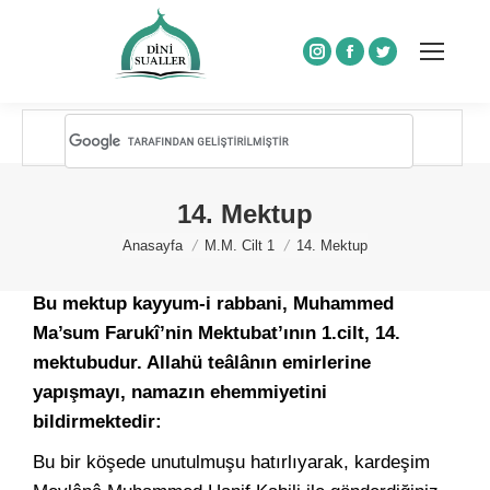
Instagram
Facebook
Twitter
14. Mektup
You are here:
Anasayfa
M.M. Cilt 1
14. Mektup
Bu mektup kayyum-i rabbani, Muhammed
Ma’sum Farukî’nin Mektubat’ının 1.cilt, 14.
mektubudur. Allahü teâlânın emirlerine
yapışmayı, namazın ehemmiyetini
bildirmektedir:
Bu bir köşede unutulmuşu hatırlıyarak, kardeşim