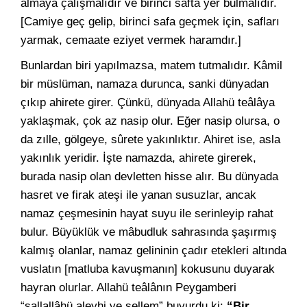
almaya çalışmalıdır ve birinci safta yer bulmalıdır.
[Camiye geç gelip, birinci safa geçmek için, safları
yarmak, cemaate eziyet vermek haramdır.]
Bunlardan biri yapılmazsa, matem tutmalıdır. Kâmil
bir müslüman, namaza durunca, sanki dünyadan
çıkıp ahirete girer. Çünkü, dünyada Allahü teâlâya
yaklaşmak, çok az nasip olur. Eğer nasip olursa, o
da zılle, gölgeye, sûrete yakınlıktır. Ahiret ise, asla
yakınlık yeridir. İşte namazda, ahirete girerek,
burada nasip olan devletten hisse alır. Bu dünyada
hasret ve firak ateşi ile yanan susuzlar, ancak
namaz çeşmesinin hayat suyu ile serinleyip rahat
bulur. Büyüklük ve mâbudluk sahrasında şaşırmış
kalmış olanlar, namaz gelininin çadır etekleri altında
vuslatın [matluba kavuşmanın] kokusunu duyarak
hayran olurlar. Allahü teâlânın Peygamberi
“sallallâhü aleyhi ve sellem” buyurdu ki:
“Bir