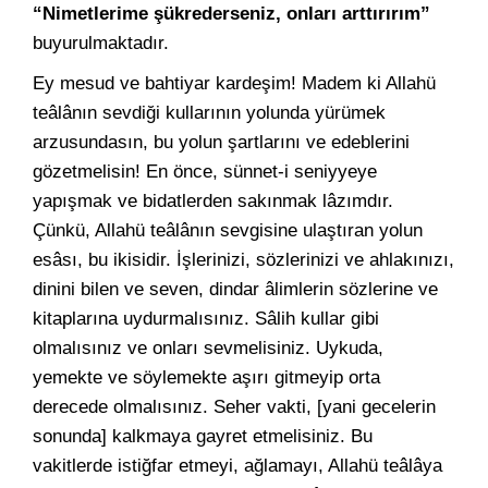
“Nimetlerime şükrederseniz, onları arttırırım”
buyurulmaktadır.
Ey mesud ve bahtiyar kardeşim! Madem ki Allahü
teâlânın sevdiği kullarının yolunda yürümek
arzusundasın, bu yolun şartlarını ve edeblerini
gözetmelisin! En önce, sünnet-i seniyyeye
yapışmak ve bidatlerden sakınmak lâzımdır.
Çünkü, Allahü teâlânın sevgisine ulaştıran yolun
esâsı, bu ikisidir. İşlerinizi, sözlerinizi ve ahlakınızı,
dinini bilen ve seven, dindar âlimlerin sözlerine ve
kitaplarına uydurmalısınız. Sâlih kullar gibi
olmalısınız ve onları sevmelisiniz. Uykuda,
yemekte ve söylemekte aşırı gitmeyip orta
derecede olmalısınız. Seher vakti, [yani gecelerin
sonunda] kalkmaya gayret etmelisiniz. Bu
vakitlerde istiğfar etmeyi, ağlamayı, Allahü teâlâya