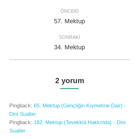
Post
ÖNCEKI
navigation
57. Mektup
Previous
post:
SONRAKI
34. Mektup
Next
post:
2 yorum
Pingback:
65. Mektup (Gençliğin Kıymetine Dair) -
Dini Sualler
Pingback:
182. Mektup (Tevekkül Hakkında) - Dini
Sualler