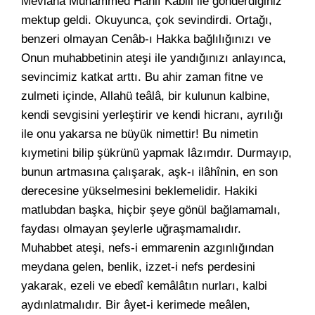
Mevlânâ Muhammed Hanif Kabili ile gönderdiğiniz
mektup geldi. Okuyunca, çok sevindirdi. Ortağı,
benzeri olmayan Cenâb-ı Hakka bağlılığınızı ve
Onun muhabbetinin ateşi ile yandığınızı anlayınca,
sevincimiz katkat arttı. Bu ahir zaman fitne ve
zulmeti içinde, Allahü teâlâ, bir kulunun kalbine,
kendi sevgisini yerleştirir ve kendi hicranı, ayrılığı
ile onu yakarsa ne büyük nimettir! Bu nimetin
kıymetini bilip şükrünü yapmak lâzımdır. Durmayıp,
bunun artmasına çalışarak, aşk-ı ilâhînin, en son
derecesine yükselmesini beklemelidir. Hakiki
matlubdan başka, hiçbir şeye gönül bağlamamalı,
faydası olmayan şeylerle uğraşmamalıdır.
Muhabbet ateşi, nefs-i emmarenin azgınlığından
meydana gelen, benlik, izzet-i nefs perdesini
yakarak, ezeli ve ebedî kemâlâtın nurları, kalbi
aydınlatmalıdır. Bir âyet-i kerimede meâlen,