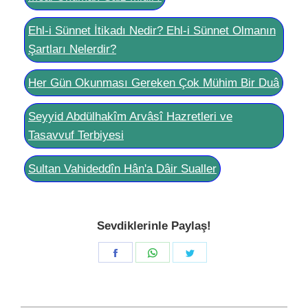
Ehl-i Sünnet İtikadı Nedir? Ehl-i Sünnet Olmanın
Şartları Nelerdir?
Her Gün Okunması Gereken Çok Mühim Bir Duâ
Seyyid Abdülhakîm Arvâsî Hazretleri ve
Tasavvuf Terbiyesi
Sultan Vahideddîn Hân'a Dâir Sualler
Sevdiklerinle Paylaş!
Share
Share
Share
on
on
on
Facebook
WhatsApp
Twitter