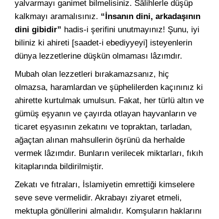
yalvarmayı ganimet bilmelisiniz. Sâlihlerle düşüp
kalkmayı aramalısınız.
“İnsanın dini, arkadaşının
dini gibidir”
hadis-i şerifini unutmayınız! Şunu, iyi
biliniz ki ahireti [saadet-i ebediyyeyi] isteyenlerin
dünya lezzetlerine düşkün olmaması lâzımdır.
Mubah olan lezzetleri bırakamazsanız, hiç
olmazsa, haramlardan ve şüphelilerden kaçınınız ki
ahirette kurtulmak umulsun. Fakat, her türlü altın ve
gümüş eşyanın ve çayırda otlayan hayvanların ve
ticaret eşyasının zekatını ve topraktan, tarladan,
ağaçtan alınan mahsullerin öşrünü da herhalde
vermek lâzımdır. Bunların verilecek miktarları, fıkıh
kitaplarında bildirilmiştir.
Zekatı ve fıtraları, İslamiyetin emrettiği kimselere
seve seve vermelidir. Akrabayı ziyaret etmeli,
mektupla gönüllerini almalıdır. Komşuların haklarını