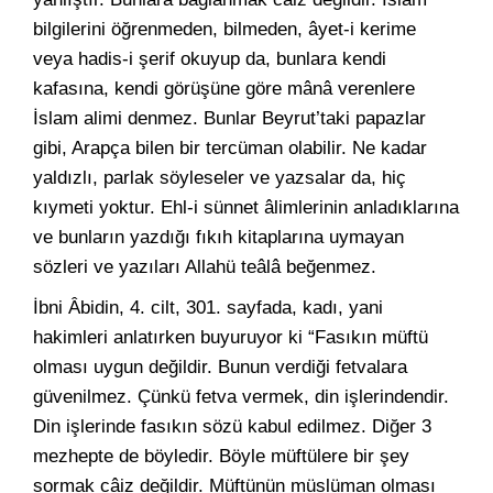
bilgilerini öğrenmeden, bilmeden, âyet-i kerime
veya hadis-i şerif okuyup da, bunlara kendi
kafasına, kendi görüşüne göre mânâ verenlere
İslam alimi denmez. Bunlar Beyrut’taki papazlar
gibi, Arapça bilen bir tercüman olabilir. Ne kadar
yaldızlı, parlak söyleseler ve yazsalar da, hiç
kıymeti yoktur. Ehl-i sünnet âlimlerinin anladıklarına
ve bunların yazdığı fıkıh kitaplarına uymayan
sözleri ve yazıları Allahü teâlâ beğenmez.
İbni Âbidin, 4. cilt, 301. sayfada, kadı, yani
hakimleri anlatırken buyuruyor ki “Fasıkın müftü
olması uygun değildir. Bunun verdiği fetvalara
güvenilmez. Çünkü fetva vermek, din işlerindendir.
Din işlerinde fasıkın sözü kabul edilmez. Diğer 3
mezhepte de böyledir. Böyle müftülere bir şey
sormak câiz değildir. Müftünün müslüman olması