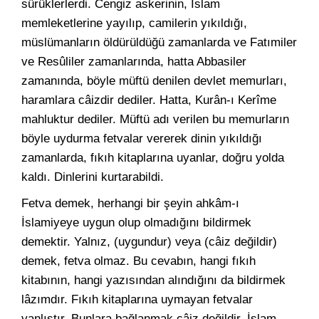
sürüklerlerdi. Cengiz askerinin, İslam
memleketlerine yayılıp, camilerin yıkıldığı,
müslümanların öldürüldüğü zamanlarda ve Fatımiler
ve Resûliler zamanlarında, hatta Abbasiler
zamanında, böyle müftü denilen devlet memurları,
haramlara câizdir dediler. Hatta, Kurân-ı Kerîme
mahluktur dediler. Müftü adı verilen bu memurların
böyle uydurma fetvalar vererek dinin yıkıldığı
zamanlarda, fıkıh kitaplarına uyanlar, doğru yolda
kaldı. Dinlerini kurtarabildi.
Fetva demek, herhangi bir şeyin ahkâm-ı
İslamiyeye uygun olup olmadığını bildirmek
demektir. Yalnız, (uygundur) veya (câiz değildir)
demek, fetva olmaz. Bu cevabın, hangi fıkıh
kitabının, hangi yazısından alındığını da bildirmek
lâzımdır. Fıkıh kitaplarına uymayan fetvalar
yanlıştır. Bunlara bağlanmak câiz değildir. İslam