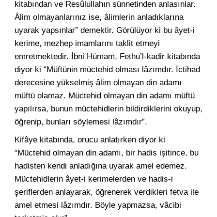
kitabından ve Resûlullahın sünnetinden anlasınlar.
Âlim olmayanlarınız ise, âlimlerin anladıklarına
uyarak yapsınlar” demektir. Görülüyor ki bu âyet-i
kerime, mezhep imamlarını taklit etmeyi
emretmektedir. İbni Hümam, Fethu’l-kadir kitabında
diyor ki “Müftünin müctehid olması lâzımdır. İctihad
derecesine yükselmiş âlim olmayan din adamı
müftü olamaz. Müctehid olmayan din adamı müftü
yapılırsa, bunun müctehidlerin bildirdiklerini okuyup,
öğrenip, bunları söylemesi lâzımdır”.
Kifâye kitabında, orucu anlatırken diyor ki
“Müctehid olmayan din adamı, bir hadis işitince, bu
hadisten kendi anladığına uyarak amel edemez.
Müctehidlerin âyet-i kerimelerden ve hadis-i
şeriflerden anlayarak, öğrenerek verdikleri fetva ile
amel etmesi lâzımdır. Böyle yapmazsa, vâcibi