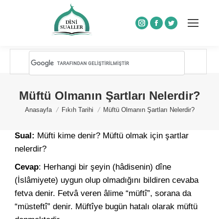
Instagram
Facebook
Twitter
Müftü Olmanın Şartları Nelerdir?
You are here:
Anasayfa
Fıkıh Tarihi
Müftü Olmanın Şartları Nelerdir?
Sual:
Müfti kime denir? Müftü olmak için şartlar
nelerdir?
Cevap
: Herhangi bir şeyin (hâdisenin) dîne
(İslâmiyete) uygun olup olmadığını bildiren cevaba
fetva denir. Fetvâ veren âlime “müftî”, sorana da
“müsteftî” denir. Müftîye bugün hatalı olarak müftü