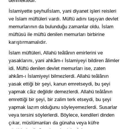
denmektedir.
İslamiyette şeyhulİslam, yani diyanet işleri reisleri
ve İslam müftüleri vardı. Müftü adını taşıyan devlet
memurlarının da bulunduğu zamanlar oldu. İslam
müftüsü ile müftü denilen memurları birbirine
karıştırmamalıdır.
İslam müftüleri, Allahü teâlânın emirlerini ve
yasaklarını, yani ahkâm-ı İslamiyeyi bildiren âlimler
idi. Müftü denilen devlet memurları ise, zaten
ahkâm-ı İslamiyeyi bilmezlerdi. Allahü teâlânın
yasak ettiği bir şeyi, kanun emretseydi, bu şeyi
yapmak câiz değildir demezlerdi. Allahü teâlânın
emrettiği bir şeyi, bir zalim terk etseydi, bu şeyi
yapmak lazım olduğunu söyleyemezlerdi. Susarlar
veya tersini söylerlerdi. Böylece, kendileri dinden
çıkar, müslümanları da günaha veya küfre