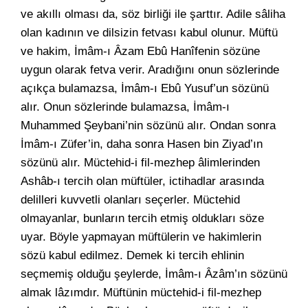
ve akıllı olması da, söz birliği ile şarttır. Adile sâliha
olan kadının ve dilsizin fetvası kabul olunur. Müftü
ve hakim, İmâm-ı Âzam Ebû Hanîfenin sözüne
uygun olarak fetva verir. Aradığını onun sözlerinde
açıkça bulamazsa, İmâm-ı Ebû Yusuf’un sözünü
alır. Onun sözlerinde bulamazsa, İmâm-ı
Muhammed Şeybani’nin sözünü alır. Ondan sonra
İmâm-ı Züfer’in, daha sonra Hasen bin Ziyad’ın
sözünü alır. Müctehid-i fil-mezhep âlimlerinden
Ashâb-ı tercih olan müftüler, ictihadlar arasında
delilleri kuvvetli olanları seçerler. Müctehid
olmayanlar, bunların tercih etmiş oldukları söze
uyar. Böyle yapmayan müftülerin ve hakimlerin
sözü kabul edilmez. Demek ki tercih ehlinin
seçmemiş olduğu şeylerde, İmâm-ı Âzâm’ın sözünü
almak lâzımdır. Müftünin müctehid-i fil-mezhep