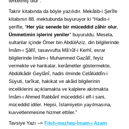
terketmiş olur”.
Takrir kitabında da böyle yazılıdır. Mekâtib-i Şerîfe
kitabının 88. mektubunda buyuruyor ki “Hadis-i
şerifte,
‘Her yüz senede bir müceddid zâhir olur.
Ümmetimin işlerini yeniler’
buyuruldu. Mesela,
sultanlar içinde Ömer bin AbdülAziz, din bilgilerinde
İmâm-ı Şâfiî, tasavvufta Mâ’rûf-i Kerhî, esrar
bilgilerinde İmâm-ı Muhammed Gazâlî, feyiz
vermekte ve harikalar, kerâmetler göstermekte,
Abdülkâdir Geylânî, hadis ilminde Celâlüddîn-i
Süyuti, tarîkat, hakikat ve akâid bilgilerinin
inceliklerini açıklamakta ve kalplere akıtmakta
İmâm-ı Ahmed Rabbânî müceddid-i elf-i sani,
müceddid idiler. Hepsi, İslamiyetin yayılmasına,
kuvvetlenmesine hizmet ettiler.”
Tavsiye Yazı –>
Fıkıh-mezhep-İmam-ı Azam