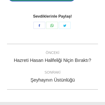
Sevdiklerinle Paylaş!
Share
Share
Share
on
on
on
Facebook
WhatsApp
Twitter
Post
ÖNCEKI
navigation
Hazreti Hasan Halifeliği Niçin Bıraktı?
Previous
post:
SONRAKI
Şeyhaynın Üstünlüğü
Next
post: