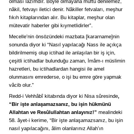
olması lâzımdır. Böyle olmayana müftü denilemez,
nâkil, fetvayı iletici denir. Nâkiller fetvaları, meşhur
fıkıh kitaplarından alır. Bu kitaplar, meşhur olan
mütevatir haberler gibi kıymetlidirler”.
Mecelle’nin önsözündeki mazbata [kararname]nin
sonunda diyor ki “Nasıl yapılacağı Nass ile açıkça
bildirilmemiş olup ictihad ile anlaşılan bir iş için,
çeşitli ictihadlar bulunduğu zaman, İmâm-ı müslimin
hazretleri, bu ictihadlardan hangisi ile amel
olunmasını emrederse, o işi bu emre göre yapmak
vâcib olur.”
Redd-i Vehhâbî kitabında diyor ki Nisa sûresinde
,
“Bir işte anlaşamazsanız, bu işin hükmünü
Allahtan ve Resûlullahtan anlayınız!”
mealindeki
58. âyet-i kerime, “Bir işte anlaşamazsanız, bu işin
nasıl yapılacağını, âlim olanlarınız Allah’ın