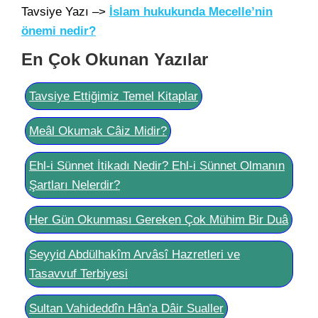
Tavsiye Yazı –>
İslam hukukunda Mecelle’nin
önemi nedir?
En Çok Okunan Yazılar
Tavsiye Ettiğimiz Temel Kitaplar
Meâl Okumak Câiz Midir?
Ehl-i Sünnet İtikadı Nedir? Ehl-i Sünnet Olmanın
Şartları Nelerdir?
Her Gün Okunması Gereken Çok Mühim Bir Duâ
Seyyid Abdülhakîm Arvâsî Hazretleri ve
Tasavvuf Terbiyesi
Sultan Vahideddîn Hân'a Dâir Sualler