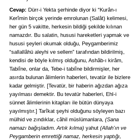
Cevap:
Dürr-i Yekta şerhinde diyor ki “Kurân-ı
Kerîmin birçok yerinde emrolunan (Salât) kelimesi,
her gün 5 vakitte, herkesin bildiği şekilde kılınan
namazdır. Bu salatin, hususi hareketleri yapmak ve
hususi şeyleri okumak olduğu, Peygamberimiz
“sallallâhü aleyhi ve sellem” tarafından bildirilmiş,
kendisi de böyle kılmış olduğunu, Ashâb-ı kirâm,
Tabiîne, onlar da, Tebe-i tabiîne bildirmişler, her
asırda bulunan âlimlerin haberleri, tevatür ile bizlere
kadar gelmiştir. [Tevatür, bir haberin ağızdan ağıza
yayılması demektir. Bu tevatür haberleri, Ehl-i
sünnet âlimlerinin kitapları ile bütün dünyaya
yayılmıştır.] Tarîkat şeyhi olduğunu söyleyen bazı
mülhid ve zındıklar, câhil müslümanlara,
(Sana
namazı bağışladım. Artık kılma)
yahut
(Allah’ın ve
Peygamberin emrettiği namaz, herkesin yaptığı,