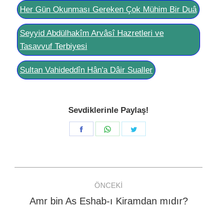
Her Gün Okunması Gereken Çok Mühim Bir Duâ
Seyyid Abdülhakîm Arvâsî Hazretleri ve
Tasavvuf Terbiyesi
Sultan Vahideddîn Hân'a Dâir Sualler
Sevdiklerinle Paylaş!
Share
Share
Share
on
on
on
Facebook
WhatsApp
Twitter
Post
ÖNCEKI
navigation
Amr bin As Eshab-ı Kiramdan mıdır?
Previous
post: