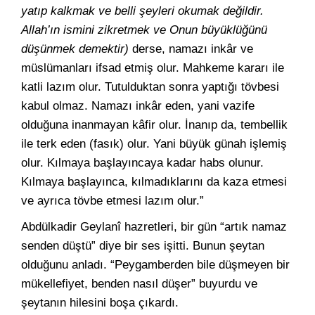
yatıp kalkmak ve belli şeyleri okumak değildir.
Allah’ın ismini zikretmek ve Onun büyüklüğünü
düşünmek demektir)
derse, namazı inkâr ve
müslümanları ifsad etmiş olur. Mahkeme kararı ile
katli lazım olur. Tutulduktan sonra yaptığı tövbesi
kabul olmaz. Namazı inkâr eden, yani vazife
olduğuna inanmayan kâfir olur. İnanıp da, tembellik
ile terk eden (fasık) olur. Yani büyük günah işlemiş
olur. Kılmaya başlayıncaya kadar habs olunur.
Kılmaya başlayınca, kılmadıklarını da kaza etmesi
ve ayrıca tövbe etmesi lazım olur.”
Abdülkadir Geylanî hazretleri, bir gün “artık namaz
senden düştü” diye bir ses işitti. Bunun şeytan
olduğunu anladı. “Peygamberden bile düşmeyen bir
mükellefiyet, benden nasıl düşer” buyurdu ve
şeytanın hilesini boşa çıkardı.