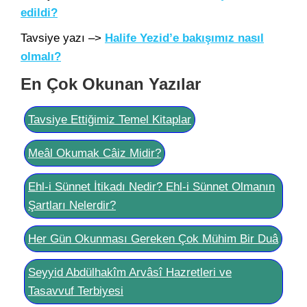
edildi?
Tavsiye yazı –>
Halife Yezid’e bakışımız nasıl
olmalı?
En Çok Okunan Yazılar
Tavsiye Ettiğimiz Temel Kitaplar
Meâl Okumak Câiz Midir?
Ehl-i Sünnet İtikadı Nedir? Ehl-i Sünnet Olmanın
Şartları Nelerdir?
Her Gün Okunması Gereken Çok Mühim Bir Duâ
Seyyid Abdülhakîm Arvâsî Hazretleri ve
Tasavvuf Terbiyesi