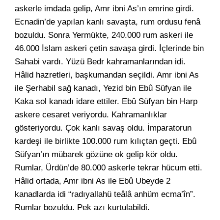
askerle imdada gelip, Amr ibni As’ın emrine girdi.
Ecnadin’de yapılan kanlı savaşta, rum ordusu fenâ
bozuldu. Sonra Yermükte, 240.000 rum askeri ile
46.000 İslam askeri çetin savaşa girdi. İçlerinde bin
Sahabi vardı. Yüzü Bedr kahramanlarından idi.
Hâlid hazretleri, başkumandan seçildi. Amr ibni As
ile Şerhabil sağ kanadı, Yezid bin Ebû Süfyan ile
Kaka sol kanadı idare ettiler. Ebû Süfyan bin Harp
askere cesaret veriyordu. Kahramanlıklar
gösteriyordu. Çok kanlı savaş oldu. İmparatorun
kardeşi ile birlikte 100.000 rum kılıçtan geçti. Ebû
Süfyan’ın mübarek gözüne ok gelip kör oldu.
Rumlar, Ürdün’de 80.000 askerle tekrar hücum etti.
Hâlid ortada, Amr ibni As ile Ebû Ubeyde 2
kanadlarda idi “radıyallahü teâlâ anhüm ecma’în”.
Rumlar bozuldu. Pek azı kurtulabildi.