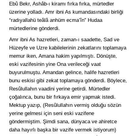
Ebû Bekr, Ashâb-ı kiramı fırka fırka, mürtedler
üzerine yolladı. Amr ibni As kumandasındaki birliği
“radıyallahü teâlâ anhüm ecma’în” Hudaa
mürtedlerine gönderdi.
Amr ibni As hazretleri, zaman-ı saadette, Sad ve
Hüzeyfe ve Uzre kabilelerinin zekatlarını toplamaya
memur iken, Amana hakim yapılmıştı. Dönüşte,
eski vazifesinin yine Ona verileceği vaat
buyurulmuştu. Amandan gelince, halife hazretleri
bunu eskisi gibi zekat toplamaya gönderdi. Böylece,
Resûlullahın vaadini yerine getirdi. Mürtedler
çoğalınca, bunu bir fırkaya emir yapmak istedi.
Mektup yazıp, (Resûlullahın vermiş olduğu sözün
yerine gelmesi için seni eski vazifene
göndermiştim. Şimdi sana, dünyaca ve ahiretce
daha hayırlı başka bir vazife vermek istiyorum)