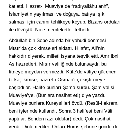
katletti. Hazret-i Muaviye de “radıyallâhu anh”,
İslamiyetin yayılması ve doğuya, batıya ışık
salması için canını tehlikeye koyup, Bizans orduları
ile dövüştü. Nice memleketler fethetti.
Abdullah bin Sebe adında bir yahudi dönmesi
Mısır’da çok kimseleri aldattı. Hilafet, Ali’nin
hakkıdır diyerek, milleti isyana teşvik etti. Amr ibni
As hazretleri, Mısır valiliğinde bulunsaydı, bu
fitneye meydan vermezdi. Kûfe’de vâliye gücenen
birkaç kimse, hazret-i Osman’ı çekiştirmeye
başladılar. Halife bunları Şama sürdü. Şam valisi
Muaviye’ye, (Bunlara nasihat et!) diye yazdı.
Muaviye bunlara Kureyşlileri övdü. (Resûl-i ekrem,
beni işlerinde kullandı. Sonra 3 halifesi beni Vâli
yaptılar. Benden razı oldular) dedi. Çok nasihat
verdi. Dinlemediler. Onları Hums şehrine gönderdi.