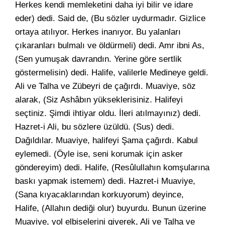
Herkes kendi memleketini daha iyi bilir ve idare
eder) dedi. Said de, (Bu sözler uydurmadır. Gizlice
ortaya atılıyor. Herkes inanıyor. Bu yalanları
çıkaranları bulmalı ve öldürmeli) dedi. Amr ibni As,
(Sen yumuşak davrandın. Yerine göre sertlik
göstermelisin) dedi. Halife, valilerle Medineye geldi.
Ali ve Talha ve Zübeyri de çağırdı. Muaviye, söz
alarak, (Siz Ashâbın yükseklerisiniz. Halifeyi
seçtiniz. Şimdi ihtiyar oldu. İleri atılmayınız) dedi.
Hazret-i Ali, bu sözlere üzüldü. (Sus) dedi.
Dağıldılar. Muaviye, halifeyi Şama çağırdı. Kabul
eylemedi. (Öyle ise, seni korumak için asker
göndereyim) dedi. Halife, (Resûlullahın komşularına
baskı yapmak istemem) dedi. Hazret-i Muaviye,
(Sana kıyacaklarından korkuyorum) deyince,
Halife, (Allahın dediği olur) buyurdu. Bunun üzerine
Muaviye, yol elbiselerini giyerek, Ali ve Talha ve