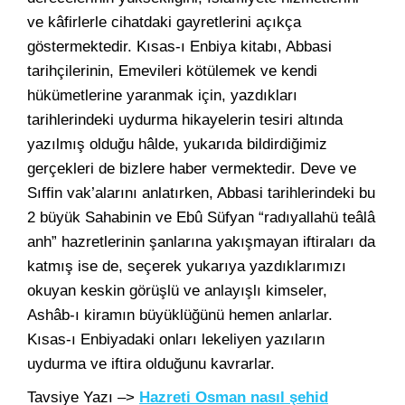
ve kâfirlerle cihatdaki gayretlerini açıkça
göstermektedir. Kısas-ı Enbiya kitabı, Abbasi
tarihçilerinin, Emevileri kötülemek ve kendi
hükümetlerine yaranmak için, yazdıkları
tarihlerindeki uydurma hikayelerin tesiri altında
yazılmış olduğu hâlde, yukarıda bildirdiğimiz
gerçekleri de bizlere haber vermektedir. Deve ve
Sıffin vak’alarını anlatırken, Abbasi tarihlerindeki bu
2 büyük Sahabinin ve Ebû Süfyan “radıyallahü teâlâ
anh” hazretlerinin şanlarına yakışmayan iftiraları da
katmış ise de, seçerek yukarıya yazdıklarımızı
okuyan keskin görüşlü ve anlayışlı kimseler,
Ashâb-ı kiramın büyüklüğünü hemen anlarlar.
Kısas-ı Enbiyadaki onları lekeliyen yazıların
uydurma ve iftira olduğunu kavrarlar.
Tavsiye Yazı –>
Hazreti Osman nasıl şehid