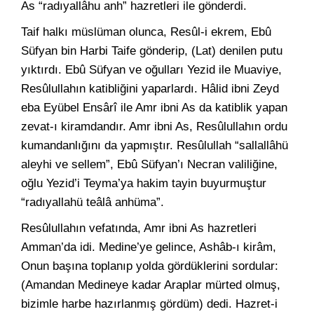
As “radıyallâhu anh” hazretleri ile gönderdi.
Taif halkı müslüman olunca, Resûl-i ekrem, Ebû
Süfyan bin Harbi Taife gönderip, (Lat) denilen putu
yıktırdı. Ebû Süfyan ve oğulları Yezid ile Muaviye,
Resûlullahın katibliğini yaparlardı. Hâlid ibni Zeyd
eba Eyübel Ensârî ile Amr ibni As da katiblik yapan
zevat-ı kiramdandır. Amr ibni As, Resûlullahın ordu
kumandanlığını da yapmıştır. Resûlullah “sallallâhü
aleyhi ve sellem”, Ebû Süfyan’ı Necran valiliğine,
oğlu Yezid’i Teyma’ya hakim tayin buyurmuştur
“radıyallahü teâlâ anhüma”.
Resûlullahın vefatında, Amr ibni As hazretleri
Amman’da idi. Medine’ye gelince, Ashâb-ı kirâm,
Onun başına toplanıp yolda gördüklerini sordular:
(Amandan Medineye kadar Araplar mürted olmuş,
bizimle harbe hazırlanmış gördüm) dedi. Hazret-i