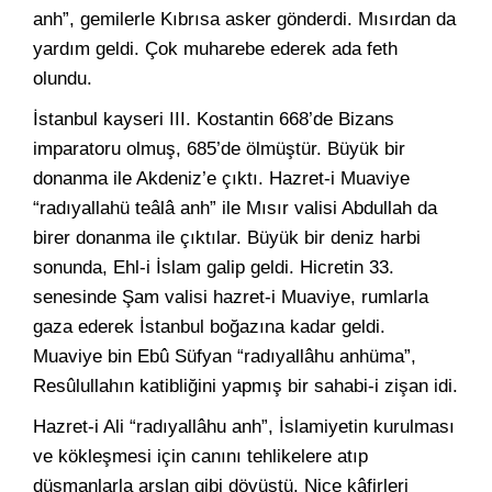
anh”, gemilerle Kıbrısa asker gönderdi. Mısırdan da
yardım geldi. Çok muharebe ederek ada feth
olundu.
İstanbul kayseri III. Kostantin 668’de Bizans
imparatoru olmuş, 685’de ölmüştür. Büyük bir
donanma ile Akdeniz’e çıktı. Hazret-i Muaviye
“radıyallahü teâlâ anh” ile Mısır valisi Abdullah da
birer donanma ile çıktılar. Büyük bir deniz harbi
sonunda, Ehl-i İslam galip geldi. Hicretin 33.
senesinde Şam valisi hazret-i Muaviye, rumlarla
gaza ederek İstanbul boğazına kadar geldi.
Muaviye bin Ebû Süfyan “radıyallâhu anhüma”,
Resûlullahın katibliğini yapmış bir sahabi-i zişan idi.
Hazret-i Ali “radıyallâhu anh”, İslamiyetin kurulması
ve kökleşmesi için canını tehlikelere atıp
düşmanlarla arslan gibi dövüştü. Nice kâfirleri