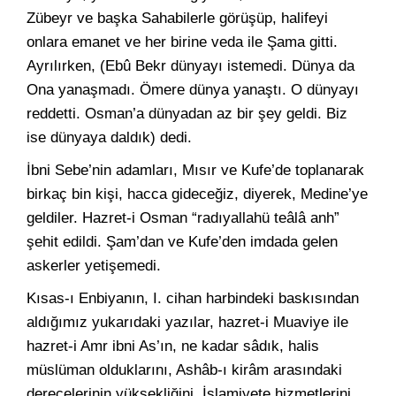
Zübeyr ve başka Sahabilerle görüşüp, halifeyi
onlara emanet ve her birine veda ile Şama gitti.
Ayrılırken, (Ebû Bekr dünyayı istemedi. Dünya da
Ona yanaşmadı. Ömere dünya yanaştı. O dünyayı
reddetti. Osman’a dünyadan az bir şey geldi. Biz
ise dünyaya daldık) dedi.
İbni Sebe’nin adamları, Mısır ve Kufe’de toplanarak
birkaç bin kişi, hacca gideceğiz, diyerek, Medine’ye
geldiler. Hazret-i Osman “radıyallahü teâlâ anh”
şehit edildi. Şam’dan ve Kufe’den imdada gelen
askerler yetişemedi.
Kısas-ı Enbiyanın, I. cihan harbindeki baskısından
aldığımız yukarıdaki yazılar, hazret-i Muaviye ile
hazret-i Amr ibni As’ın, ne kadar sâdık, halis
müslüman olduklarını, Ashâb-ı kirâm arasındaki
derecelerinin yüksekliğini, İslamiyete hizmetlerini