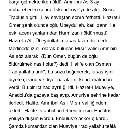
karşı gelmekte iken öldü. Amr ibni As 3 ay
muharebeden sonra, İskenderiye’yi de aldı. Sonra
Trablus’a gitti. 1 ay savaştan sonra fethetti. Hazret-i
Ömer şehit olunca oğlu Übeydullah, katil zannı ile
eski acem şahlarından Hürmizan’ı öldürmüştü.
Hazret-i Ali, Übeydullah’a kısas lazımdır, dedi.
Medinede izinli olarak bulunan Mısır valisi Amr bin
As söz alarak, (Dün Ömer, bugün de oğlu
öldürülmek nasıl olur?) dedi. Halife olan Osman
“radıyallâhu anh”, bu sözü beğenerek, kısas işini
diyete çevirdi ve diyet paralarını kendi malından
verdi. Bu bir ictihad ayrılığı idi. Hazret-i Muaviye,
Anadolu’da gazaya başlayıp, Amuriye şehrine kadar
ilerledi. Halife, Amr ibni As’ı Mısır valiliğinden
azletti. Halife İstanbul’un fethedilmesini Endülüs
yoluyla düşünüyordu. Endülüs’e asker çıkardı.
Şamda kumandan olan Muaviye “radıyallahü teâlâ