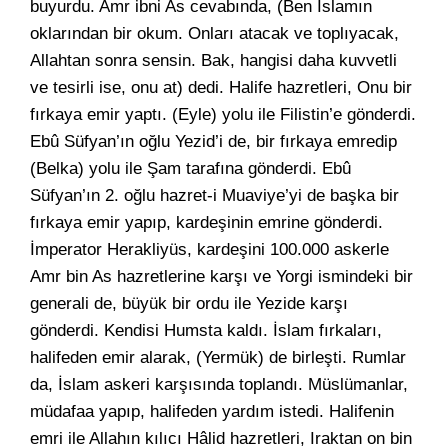
buyurdu. Amr ibni As cevabında, (Ben İslamın
oklarından bir okum. Onları atacak ve toplıyacak,
Allahtan sonra sensin. Bak, hangisi daha kuvvetli
ve tesirli ise, onu at) dedi. Halife hazretleri, Onu bir
fırkaya emir yaptı. (Eyle) yolu ile Filistin’e gönderdi.
Ebû Süfyan’ın oğlu Yezid’i de, bir fırkaya emredip
(Belka) yolu ile Şam tarafına gönderdi. Ebû
Süfyan’ın 2. oğlu hazret-i Muaviye’yi de başka bir
fırkaya emir yapıp, kardeşinin emrine gönderdi.
İmperator Herakliyüs, kardeşini 100.000 askerle
Amr bin As hazretlerine karşı ve Yorgi ismindeki bir
generali de, büyük bir ordu ile Yezide karşı
gönderdi. Kendisi Humsta kaldı. İslam fırkaları,
halifeden emir alarak, (Yermük) de birleşti. Rumlar
da, İslam askeri karşısında toplandı. Müslümanlar,
müdafaa yapıp, halifeden yardım istedi. Halifenin
emri ile Allahın kılıcı Hâlid hazretleri, Iraktan on bin