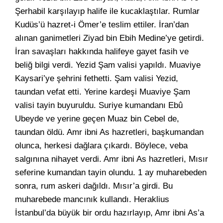
Şerhabil karşılayıp halife ile kucaklaştılar. Rumlar
Kudüs’ü hazret-i Ömer’e teslim ettiler. İran’dan
alınan ganimetleri Ziyad bin Ebih Medine’ye getirdi.
İran savaşları hakkında halifeye gayet fasih ve
beliğ bilgi verdi. Yezid Şam valisi yapıldı. Muaviye
Kaysari’ye şehrini fethetti. Şam valisi Yezid,
taundan vefat etti. Yerine kardeşi Muaviye Şam
valisi tayin buyuruldu. Suriye kumandanı Ebû
Ubeyde ve yerine geçen Muaz bin Cebel de,
taundan öldü. Amr ibni As hazretleri, başkumandan
olunca, herkesi dağlara çıkardı. Böylece, veba
salgınına nihayet verdi. Amr ibni As hazretleri, Mısır
seferine kumandan tayin olundu. 1 ay muharebeden
sonra, rum askeri dağıldı. Mısır’a girdi. Bu
muharebede mancınık kullandı. Heraklius
İstanbul’da büyük bir ordu hazırlayıp, Amr ibni As’a