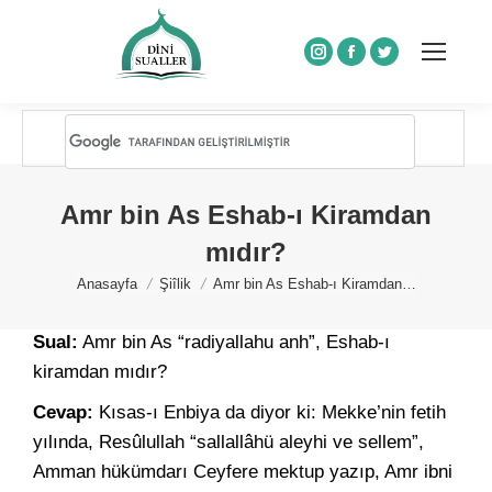
Instagram
Facebook
Twitter
Amr bin As Eshab-ı Kiramdan
mıdır?
You are here:
Anasayfa
Şiîlik
Amr bin As Eshab-ı Kiramdan…
Sual:
Amr bin As “radiyallahu anh”, Eshab-ı
kiramdan mıdır?
Cevap:
Kısas-ı Enbiya da diyor ki: Mekke’nin fetih
yılında, Resûlullah “sallallâhü aleyhi ve sellem”,
Amman hükümdarı Ceyfere mektup yazıp, Amr ibni