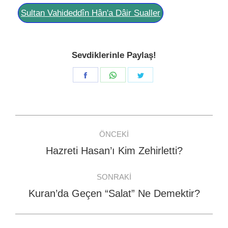
Sultan Vahideddîn Hân'a Dâir Sualler
Sevdiklerinle Paylaş!
Share
Share
Share
on
on
on
Facebook
WhatsApp
Twitter
Post
ÖNCEKI
navigation
Hazreti Hasan’ı Kim Zehirletti?
Previous
post:
SONRAKI
Kuran’da Geçen “Salat” Ne Demektir?
Next
post: