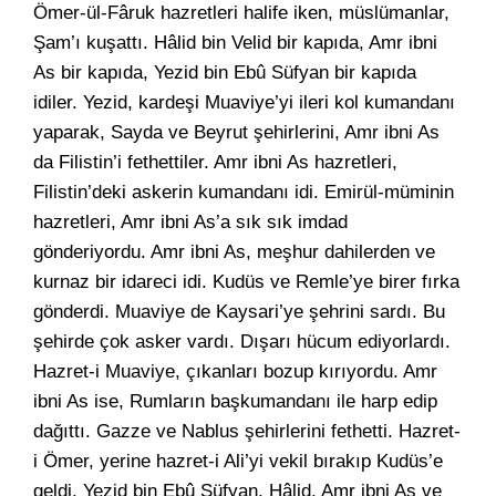
Ömer-ül-Fâruk hazretleri halife iken, müslümanlar,
Şam’ı kuşattı. Hâlid bin Velid bir kapıda, Amr ibni
As bir kapıda, Yezid bin Ebû Süfyan bir kapıda
idiler. Yezid, kardeşi Muaviye’yi ileri kol kumandanı
yaparak, Sayda ve Beyrut şehirlerini, Amr ibni As
da Filistin’i fethettiler. Amr ibni As hazretleri,
Filistin’deki askerin kumandanı idi. Emirül-müminin
hazretleri, Amr ibni As’a sık sık imdad
gönderiyordu. Amr ibni As, meşhur dahilerden ve
kurnaz bir idareci idi. Kudüs ve Remle’ye birer fırka
gönderdi. Muaviye de Kaysari’ye şehrini sardı. Bu
şehirde çok asker vardı. Dışarı hücum ediyorlardı.
Hazret-i Muaviye, çıkanları bozup kırıyordu. Amr
ibni As ise, Rumların başkumandanı ile harp edip
dağıttı. Gazze ve Nablus şehirlerini fethetti. Hazret-
i Ömer, yerine hazret-i Ali’yi vekil bırakıp Kudüs’e
geldi. Yezid bin Ebû Süfyan, Hâlid, Amr ibni As ve