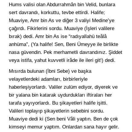
Hums valisi olan Abdurrahmân bin Velid, bunlara
sert davrandı, korkuttu, tevbe ettirdi. Halife;
Muaviye, Amr bin As ve diğer 3 valiyi Medine’ye
çağırdı. Fikirlerini sordu. Muaviye (İşleri valilere
bırak) dedi. Amr bin As ise “radıyallahü teâlâ
anhüma”, (Ya halife! Sen, Beni Ümeyye ile birlikte
nasa güvendin. Pek merhametli davrandınız. Şiddet
veya istifa, yahut kuvvetli irâde ile ileri git!) dedi.
Mısırda bulunan (İbni Sebe) ve başka
velayetlerdeki adamları, birbirleriyle
haberleşiyorlardı. Valiler zulüm ediyor, diyerek ve
bir yalana bin katarak uydurdukları iftiraları her
tarafa yayıyorlardı. Bu şikayetleri halife işitti.
Valileri toplayıp şikayetlerin sebebini sordu.
Muaviye dedi ki (Sen beni Vâli yaptın. Ben de çok
kimseyi memur yaptım. Onlardan sana hayır gelir.