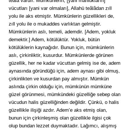
teâlâ vardır. Mümkünlerin, [yani mahlukların]
vücutları [yani var olmaları], Allahü teâlâdan zıll
yolu ile aks etmiştir. Mümkünlerin güzellikleri de,
zıll yolu ile o mukaddes varlıktan gelmiştir.
Mümkünlerin aslı, temeli, ademdir. [Adem, yokluk
demektir.] Adem, kötülüktür. Yokluk, bütün
kötülüklerin kaynağıdır. Bunun için, mümkünlerin
aslı, çirkinliktir, kusurdur. Mümkünlerde görünen
güzellik, her ne kadar vücuttan gelmiş ise de, adem
aynasında göründüğü için, adem aynası gibi olmuş,
çirkinlikten ve kusurdan pay almıştır. Mümkün
aslında çirkin olduğu için, mümkünün mümküne
güzel görünmesi, mümkündeki güzelliğe sebep olan
vücudun halis güzelliğinden değildir. Çünkü, o halis
güzellikle ilişiği azdır. Adem’e aks etmiş olan,
bunun için çirkinleşmiş olan güzellikle ilgisi çok
olup bundan lezzet duymaktadır. Lağımcı, alışmış