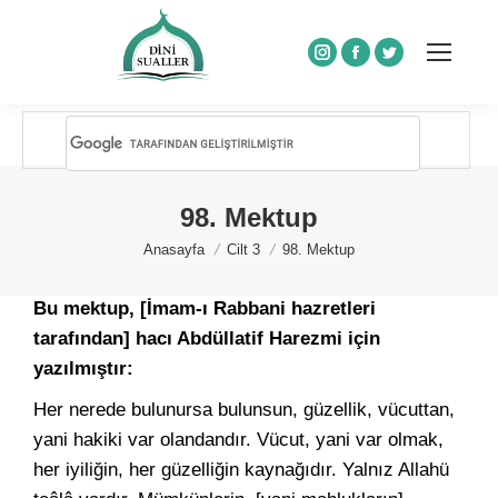
Instagram
Facebook
Twitter
98. Mektup
You are here:
Anasayfa
Cilt 3
98. Mektup
Bu mektup, [İmam-ı Rabbani hazretleri
tarafından] hacı Abdüllatif Harezmi için
yazılmıştır:
Her nerede bulunursa bulunsun, güzellik, vücuttan,
yani hakiki var olandandır. Vücut, yani var olmak,
her iyiliğin, her güzelliğin kaynağıdır. Yalnız Allahü