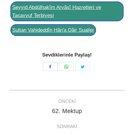
Seyyid Abdülhakîm Arvâsî Hazretleri ve
Tasavvuf Terbiyesi
Sultan Vahideddîn Hân'a Dâir Sualler
Sevdiklerinle Paylaş!
Share
Share
Share
on
on
on
Facebook
WhatsApp
Twitter
Post
ÖNCEKI
navigation
62. Mektup
Previous
post:
SONRAKI