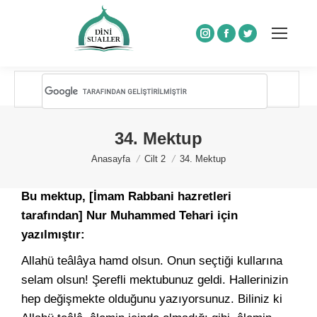
Instagram
Facebook
Twitter
34. Mektup
You are here:
Anasayfa
Cilt 2
34. Mektup
Bu mektup, [İmam Rabbani hazretleri
tarafından] Nur Muhammed Tehari için
yazılmıştır:
Allahü teâlâya hamd olsun. Onun seçtiği kullarına
selam olsun! Şerefli mektubunuz geldi. Hallerinizin
hep değişmekte olduğunu yazıyorsunuz. Biliniz ki