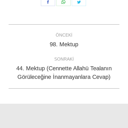
Share
Share
Share
on
on
on
Facebook
WhatsApp
Twitter
Post
ÖNCEKI
navigation
98. Mektup
Previous
post:
SONRAKI
44. Mektup (Cennette Allahü Tealanın
Next
Görüleceğine İnanmayanlara Cevap)
post: