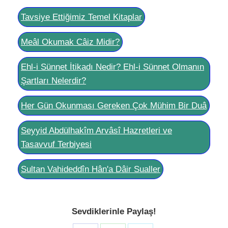
Tavsiye Ettiğimiz Temel Kitaplar
Meâl Okumak Câiz Midir?
Ehl-i Sünnet İtikadı Nedir? Ehl-i Sünnet Olmanın
Şartları Nelerdir?
Her Gün Okunması Gereken Çok Mühim Bir Duâ
Seyyid Abdülhakîm Arvâsî Hazretleri ve
Tasavvuf Terbiyesi
Sultan Vahideddîn Hân'a Dâir Sualler
Sevdiklerinle Paylaş!