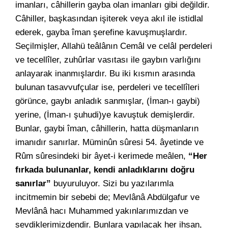
imanları, câhillerin gayba olan imanları gibi değildir.
Câhiller, başkasından işiterek veya akıl ile istidlal
ederek, gayba îman şerefine kavuşmuşlardır.
Seçilmişler, Allahü teâlânın Cemâl ve celâl perdeleri
ve tecellîler, zuhûrlar vasıtası ile gaybın varlığını
anlayarak inanmışlardır. Bu iki kısmın arasında
bulunan tasavvufçular ise, perdeleri ve tecellîleri
görünce, gaybı anladık sanmışlar, (İman-ı gaybi)
yerine, (İman-ı şuhudi)ye kavuştuk demişlerdir.
Bunlar, gaybi îman, câhillerin, hatta düşmanların
imanıdır sanırlar. Müminûn sûresi 54. âyetinde ve
Rûm sûresindeki bir âyet-i kerimede meâlen,
“Her
fırkada bulunanlar, kendi anladıklarını doğru
sanırlar”
buyuruluyor. Sizi bu yazılarımla
incitmemin bir sebebi de; Mevlânâ Abdülgafur ve
Mevlânâ hacı Muhammed yakınlarımızdan ve
sevdiklerimizdendir. Bunlara yapılacak her ihsan,