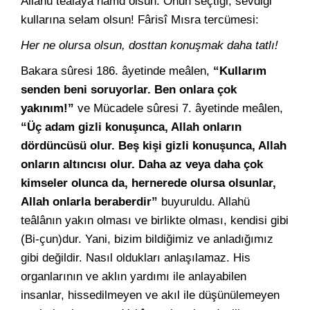
Allahü teâlâya hamd olsun. Onun seçtiği, sevdiği
kullarına selam olsun! Fârisî Mısra tercümesi:
Her ne olursa olsun, dosttan konuşmak daha tatlı!
Bakara sûresi 186. âyetinde meâlen,
“Kullarım
senden beni soruyorlar. Ben onlara çok
yakınım!”
ve Mücadele sûresi 7. âyetinde meâlen,
“Üç adam gizli konuşunca, Allah onların
dördüncüsü olur. Beş kişi gizli konuşunca, Allah
onların altıncısı olur. Daha az veya daha çok
kimseler olunca da, hernerede olursa olsunlar,
Allah onlarla beraberdir”
buyuruldu. Allahü
teâlânın yakın olması ve birlikte olması, kendisi gibi
(Bi-çun)dur. Yani, bizim bildiğimiz ve anladığımız
gibi değildir. Nasıl oldukları anlaşılamaz. His
organlarının ve aklın yardımı ile anlayabilen
insanlar, hissedilmeyen ve akıl ile düşünülemeyen