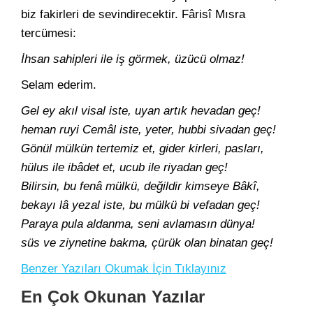
biz fakirleri de sevindirecektir. Fârisî Mısra
tercümesi:
İhsan sahipleri ile iş görmek, üzücü olmaz!
Selam ederim.
Gel ey akıl visal iste, uyan artık hevadan geç!
heman ruyi Cemâl iste, yeter, hubbi sivadan geç!
Gönül mülkün tertemiz et, gider kirleri, pasları,
hülus ile ibâdet et, ucub ile riyadan geç!
Bilirsin, bu fenâ mülkü, değildir kimseye Bâkî,
bekayı lâ yezal iste, bu mülkü bi vefadan geç!
Paraya pula aldanma, seni avlamasın dünya!
süs ve ziynetine bakma, çürük olan binatan geç!
Benzer Yazıları Okumak İçin Tıklayınız
En Çok Okunan Yazılar