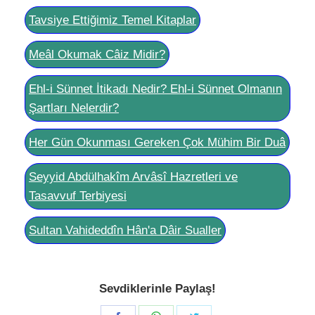
Tavsiye Ettiğimiz Temel Kitaplar
Meâl Okumak Câiz Midir?
Ehl-i Sünnet İtikadı Nedir? Ehl-i Sünnet Olmanın
Şartları Nelerdir?
Her Gün Okunması Gereken Çok Mühim Bir Duâ
Seyyid Abdülhakîm Arvâsî Hazretleri ve
Tasavvuf Terbiyesi
Sultan Vahideddîn Hân'a Dâir Sualler
Sevdiklerinle Paylaş!