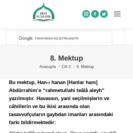
Instagram
Facebook
Twitter
8. Mektup
You are here:
Anasayfa
Cilt 2
8. Mektup
Bu mektup, Han-ı hanan [Hanlar hanı]
Abdürrahim’e “rahmetullahi teâlâ aleyh”
yazılmıştır. Havassın, yani seçilmişlerin ve
câhillerin ve bu ikisi arasında olan
tasavvufçuların gaybdan imanları arasındaki
farkı bildirmektedir: