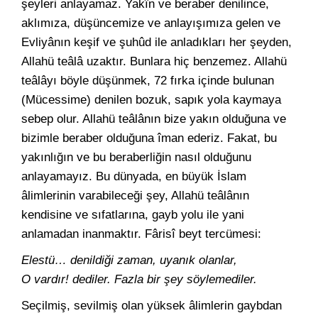
şeyleri anlayamaz. Yakîn ve beraber denilince,
aklımıza, düşüncemize ve anlayışımıza gelen ve
Evliyânın keşif ve şuhûd ile anladıkları her şeyden,
Allahü teâlâ uzaktır. Bunlara hiç benzemez. Allahü
teâlâyı böyle düşünmek, 72 fırka içinde bulunan
(Mücessime) denilen bozuk, sapık yola kaymaya
sebep olur. Allahü teâlânın bize yakın olduğuna ve
bizimle beraber olduğuna îman ederiz. Fakat, bu
yakınlığın ve bu beraberliğin nasıl olduğunu
anlayamayız. Bu dünyada, en büyük İslam
âlimlerinin varabileceği şey, Allahü teâlânın
kendisine ve sıfatlarına, gayb yolu ile yani
anlamadan inanmaktır. Fârisî beyt tercümesi:
Elestü… denildiği zaman, uyanık olanlar,
O vardır! dediler. Fazla bir şey söylemediler.
Seçilmiş, sevilmiş olan yüksek âlimlerin gaybdan