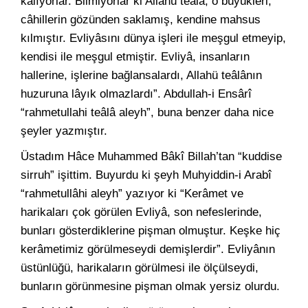
kalıyorlar. Bilmiyorlar ki Allahü teâlâ, o büyükleri,
câhillerin gözünden saklamış, kendine mahsus
kılmıştır. Evliyâsını dünya işleri ile meşgul etmeyip,
kendisi ile meşgul etmiştir. Evliyâ, insanların
hallerine, işlerine bağlansalardı, Allahü teâlânın
huzuruna lâyık olmazlardı”. Abdullah-i Ensârî
“rahmetullahi teâlâ aleyh”, buna benzer daha nice
şeyler yazmıştır.
Üstadım Hâce Muhammed Bâkî Billah’tan “kuddise
sirruh” işittim. Buyurdu ki şeyh Muhyiddin-i Arabî
“rahmetullâhi aleyh” yazıyor ki “Kerâmet ve
harikaları çok görülen Evliyâ, son nefeslerinde,
bunları gösterdiklerine pişman olmuştur. Keşke hiç
kerâmetimiz görülmeseydi demişlerdir”. Evliyânın
üstünlüğü, harikaların görülmesi ile ölçülseydi,
bunların görünmesine pişman olmak yersiz olurdu.