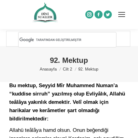
Instagram
Facebook
Twitter
92. Mektup
You are here:
Anasayfa
Cilt 2
92. Mektup
Bu mektup, Seyyid Mîr Muhammed Numan’a
“kuddise sirruh” yazılmış olup Evliyâlık, Allahü
teâlâya yakınlık demektir. Velî olmak için
harikalar ve kerâmetler şart olmadığı
bildirilmektedir:
Allahü teâlâya hamd olsun. Onun beğendiği