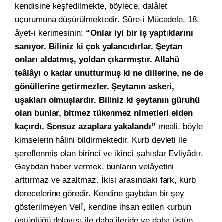
kendisine keşfedilmekte, böylece, dalâlet
uçurumuna düşürülmektedir. Sûre-i Mücadele, 18.
âyet-i kerimesinin:
“Onlar iyi bir iş yaptıklarını
sanıyor. Biliniz ki çok yalancıdırlar. Şeytan
onları aldatmış, yoldan çıkarmıştır. Allahü
teâlâyı o kadar unutturmuş ki ne dillerine, ne de
gönüllerine getirmezler. Şeytanın askeri,
uşakları olmuşlardır. Biliniz ki şeytanın güruhü
olan bunlar, bitmez tükenmez nimetleri elden
kaçırdı. Sonsuz azaplara yakalandı”
meali, böyle
kimselerin hâlini bildirmektedir. Kurb devleti ile
şereflenmiş olan birinci ve ikinci şahıslar Evliyâdır.
Gaybdan haber vermek, bunların velâyetini
arttırmaz ve azaltmaz. İkisi arasındaki fark, kurb
derecelerine göredir. Kendine gaybdan bir şey
gösterilmeyen Velî, kendine ihsan edilen kurbun
üstünlüğü dolayısı ile daha ileride ve daha üstün