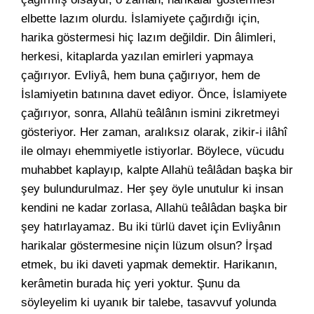
elbette lazım olurdu. İslamiyete çağırdığı için,
harika göstermesi hiç lazım değildir. Din âlimleri,
herkesi, kitaplarda yazılan emirleri yapmaya
çağırıyor. Evliyâ, hem buna çağırıyor, hem de
İslamiyetin batınına davet ediyor. Önce, İslamiyete
çağırıyor, sonra, Allahü teâlânın ismini zikretmeyi
gösteriyor. Her zaman, aralıksız olarak, zikir-i ilâhî
ile olmayı ehemmiyetle istiyorlar. Böylece, vücudu
muhabbet kaplayıp, kalpte Allahü teâlâdan başka bir
şey bulundurulmaz. Her şey öyle unutulur ki insan
kendini ne kadar zorlasa, Allahü teâlâdan başka bir
şey hatırlayamaz. Bu iki türlü davet için Evliyânın
harikalar göstermesine niçin lüzum olsun? İrşad
etmek, bu iki daveti yapmak demektir. Harikanın,
kerâmetin burada hiç yeri yoktur. Şunu da
söyleyelim ki uyanık bir talebe, tasavvuf yolunda