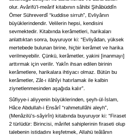
olur. Avârifü’l-meârif kitabının sâhibi Şihâbüddîn
Ömer Sühreverdî “kuddise sirruh”, Evliyânın
büyüklerindendir. Velilerin hepsi, kendisini
sevmektedir. Kitabında kerâmetleri, harikaları
anlattıktan sonra, buyuruyor ki: “Evliyâdan, yüksek
mertebede bulunan birine, hiçbir kerâmet ve harika
verilmeyebilir. Çünkü, kerâmetler, yakini [inanmayı]
arttırmak için verilir. Yakîn ihsan edilen birinin
kerâmetlere, harikalara ihtiyacı olmaz. Bütün bu
kerâmetler, Zât-ı ilâhîyi hatırlamak ile kalbin
ziynetlenmesinden aşağıda kalır”.
Sûfiyye-i aliyyenin büyüklerinden, şeyh-ül-İslam,
Hâce Abdullah-i Ensârî “rahmetullâhi aleyh”,
(Menâzilü’s-sâyirîn) kitabında buyuruyor ki: “Firaset
2 türlüdür: Birincisi, mârifet sahiplerinin firaseti olup
talebenin istidadını keşfetmek, Allahü teâlânın