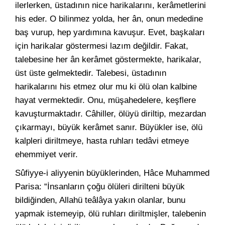
ilerlerken, üstadının nice harikalarını, kerâmetlerini
his eder. O bilinmez yolda, her ân, onun mededine
baş vurup, hep yardımına kavuşur. Evet, başkaları
için harikalar göstermesi lazım değildir. Fakat,
talebesine her ân kerâmet göstermekte, harikalar,
üst üste gelmektedir. Talebesi, üstadının
harikalarını his etmez olur mu ki ölü olan kalbine
hayat vermektedir. Onu, müşahedelere, keşflere
kavuşturmaktadır. Câhiller, ölüyü diriltip, mezardan
çıkarmayı, büyük kerâmet sanır. Büyükler ise, ölü
kalpleri diriltmeye, hasta ruhları tedâvi etmeye
ehemmiyet verir.
Sûfiyye-i aliyyenin büyüklerinden, Hâce Muhammed
Parisa: “İnsanların çoğu ölüleri dirilteni büyük
bildiğinden, Allahü teâlâya yakın olanlar, bunu
yapmak istemeyip, ölü ruhları diriltmişler, talebenin