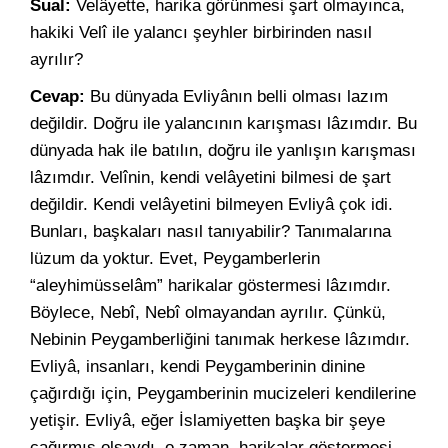
Sual:
Velâyette, harika görünmesi şart olmayınca,
hakiki Velî ile yalancı şeyhler birbirinden nasıl
ayrılır?
Cevap:
Bu dünyada Evliyânın belli olması lazım
değildir. Doğru ile yalancının karışması lâzımdır. Bu
dünyada hak ile batılın, doğru ile yanlışın karışması
lâzımdır. Velînin, kendi velâyetini bilmesi de şart
değildir. Kendi velâyetini bilmeyen Evliyâ çok idi.
Bunları, başkaları nasıl tanıyabilir? Tanımalarına
lüzum da yoktur. Evet, Peygamberlerin
“aleyhimüsselâm” harikalar göstermesi lâzımdır.
Böylece, Nebî, Nebî olmayandan ayrılır. Çünkü,
Nebinin Peygamberliğini tanımak herkese lâzımdır.
Evliyâ, insanları, kendi Peygamberinin dinine
çağırdığı için, Peygamberinin mucizeleri kendilerine
yetişir. Evliyâ, eğer İslamiyetten başka bir şeye
çağırmış olsaydı, o zaman, harikalar göstermesi