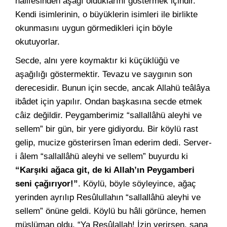
halifesinden aşağı olduklarını göstermek içindir.
Kendi isimlerinin, o büyüklerin isimleri ile birlikte
okunmasını uygun görmedikleri için böyle
okutuyorlar.
Secde, alnı yere koymaktır ki küçüklüğü ve
aşağılığı göstermektir. Tevazu ve saygının son
derecesidir. Bunun için secde, ancak Allahü teâlâya
ibâdet için yapılır. Ondan başkasına secde etmek
câiz değildir. Peygamberimiz “sallallâhü aleyhi ve
sellem” bir gün, bir yere gidiyordu. Bir köylü rast
gelip, mucize gösterirsen îman ederim dedi. Server-
i âlem “sallallâhü aleyhi ve sellem” buyurdu ki
“Karşıki ağaca git, de ki Allah’ın Peygamberi
seni çağırıyor!”
. Köylü, böyle söyleyince, ağaç
yerinden ayrılıp Resûlullahın “sallallâhü aleyhi ve
sellem” önüne geldi. Köylü bu hâli görünce, hemen
müslüman oldu. “Ya Resûlallah! İzin verirsen, sana