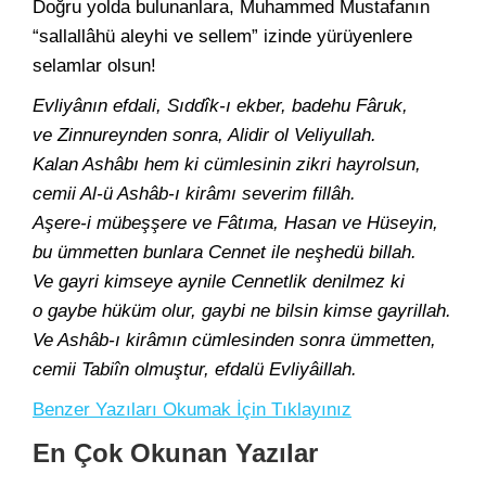
Doğru yolda bulunanlara, Muhammed Mustafanın
“sallallâhü aleyhi ve sellem” izinde yürüyenlere
selamlar olsun!
Evliyânın efdali, Sıddîk-ı ekber, badehu Fâruk,
ve Zinnureynden sonra, Alidir ol Veliyullah.
Kalan Ashâbı hem ki cümlesinin zikri hayrolsun,
cemii Al-ü Ashâb-ı kirâmı severim fillâh.
Aşere-i mübeşşere ve Fâtıma, Hasan ve Hüseyin,
bu ümmetten bunlara Cennet ile neşhedü billah.
Ve gayri kimseye aynile Cennetlik denilmez ki
o gaybe hüküm olur, gaybi ne bilsin kimse gayrillah.
Ve Ashâb-ı kirâmın cümlesinden sonra ümmetten,
cemii Tabiîn olmuştur, efdalü Evliyâillah.
Benzer Yazıları Okumak İçin Tıklayınız
En Çok Okunan Yazılar