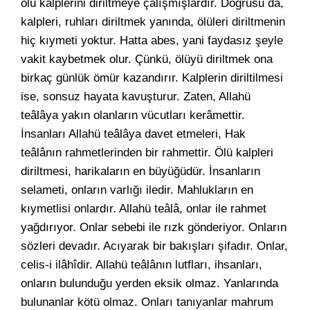
ölü kalplerini diriltmeye çalışmışlardır. Doğrusu da,
kalpleri, ruhları diriltmek yanında, ölüleri diriltmenin
hiç kıymeti yoktur. Hatta abes, yani faydasız şeyle
vakit kaybetmek olur. Çünkü, ölüyü diriltmek ona
birkaç günlük ömür kazandırır. Kalplerin diriltilmesi
ise, sonsuz hayata kavuşturur. Zaten, Allahü
teâlâya yakın olanların vücutları kerâmettir.
İnsanları Allahü teâlâya davet etmeleri, Hak
teâlânın rahmetlerinden bir rahmettir. Ölü kalpleri
diriltmesi, harikaların en büyüğüdür. İnsanların
selameti, onların varlığı iledir. Mahlukların en
kıymetlisi onlardır. Allahü teâlâ, onlar ile rahmet
yağdırıyor. Onlar sebebi ile rızk gönderiyor. Onların
sözleri devadır. Acıyarak bir bakışları şifadır. Onlar,
celis-i ilâhîdir. Allahü teâlânın lutfları, ihsanları,
onların bulunduğu yerden eksik olmaz. Yanlarında
bulunanlar kötü olmaz. Onları tanıyanlar mahrum