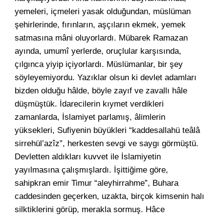
yemeleri, içmeleri yasak olduğundan, müslüman
şehirlerinde, fırınların, aşçıların ekmek, yemek
satmasına mâni oluyorlardı. Mübarek Ramazan
ayında, umumî yerlerde, oruçlular karşısında,
çılgınca yiyip içiyorlardı. Müslümanlar, bir şey
söyleyemiyordu. Yazıklar olsun ki devlet adamları
bizden olduğu hâlde, böyle zayıf ve zavallı hâle
düşmüştük. İdarecilerin kıymet verdikleri
zamanlarda, İslamiyet parlamış, âlimlerin
yüksekleri, Sufiyenin büyükleri “kaddesallahü teâlâ
sirrehül’azîz”, herkesten sevgi ve saygı görmüştü.
Devletten aldıkları kuvvet ile İslamiyetin
yayılmasına çalışmışlardı. İşittiğime göre,
sahipkran emir Timur “aleyhirrahme”, Buhara
caddesinden geçerken, uzakta, birçok kimsenin halı
silktiklerini görüp, merakla sormuş. Hâce