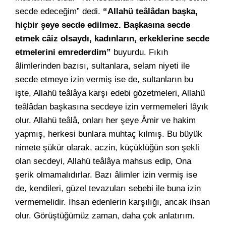
secde edeceğim” dedi.
“Allahü teâlâdan başka,
hiçbir şeye secde edilmez. Başkasına secde
etmek câiz olsaydı, kadınların, erkeklerine secde
etmelerini emrederdim”
buyurdu. Fıkıh
âlimlerinden bazısı, sultanlara, selam niyeti ile
secde etmeye izin vermiş ise de, sultanların bu
işte, Allahü teâlâya karşı edebi gözetmeleri, Allahü
teâlâdan başkasına secdeye izin vermemeleri lâyık
olur. Allahü teâlâ, onları her şeye Âmir ve hakim
yapmış, herkesi bunlara muhtaç kılmış. Bu büyük
nimete şükür olarak, aczin, küçüklüğün son şekli
olan secdeyi, Allahü teâlâya mahsus edip, Ona
şerik olmamalıdırlar. Bazı âlimler izin vermiş ise
de, kendileri, güzel tevazuları sebebi ile buna izin
vermemelidir. İhsan edenlerin karşılığı, ancak ihsan
olur. Görüştüğümüz zaman, daha çok anlatırım.