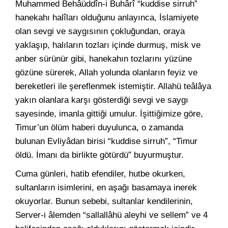
Muhammed Behâüddîn-i Buhârî “kuddise sirruh”
hanekahı halîları olduğunu anlayınca, İslamiyete
olan sevgi ve saygısının çokluğundan, oraya
yaklaşıp, halıların tozları içinde durmuş, misk ve
anber sürünür gibi, hanekahın tozlarını yüzüne
gözüne sürerek, Allah yolunda olanların feyiz ve
bereketleri ile şereflenmek istemiştir. Allahü teâlâya
yakın olanlara karşı gösterdiği sevgi ve saygı
sayesinde, imanla gittiği umulur. İşittiğimize göre,
Timur’un ölüm haberi duyulunca, o zamanda
bulunan Evliyâdan birisi “kuddise sirruh”, “Timur
öldü. İmanı da birlikte götürdü” buyurmuştur.
Cuma günleri, hatib efendiler, hutbe okurken,
sultanların isimlerini, en aşağı basamaya inerek
okuyorlar. Bunun sebebi, sultanlar kendilerinin,
Server-i âlemden “sallallâhü aleyhi ve sellem” ve 4