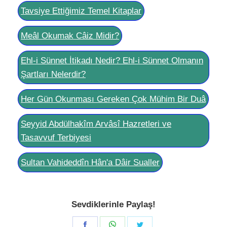
Tavsiye Ettiğimiz Temel Kitaplar
Meâl Okumak Câiz Midir?
Ehl-i Sünnet İtikadı Nedir? Ehl-i Sünnet Olmanın
Şartları Nelerdir?
Her Gün Okunması Gereken Çok Mühim Bir Duâ
Seyyid Abdülhakîm Arvâsî Hazretleri ve
Tasavvuf Terbiyesi
Sultan Vahideddîn Hân'a Dâir Sualler
Sevdiklerinle Paylaş!
Share
Share
Share