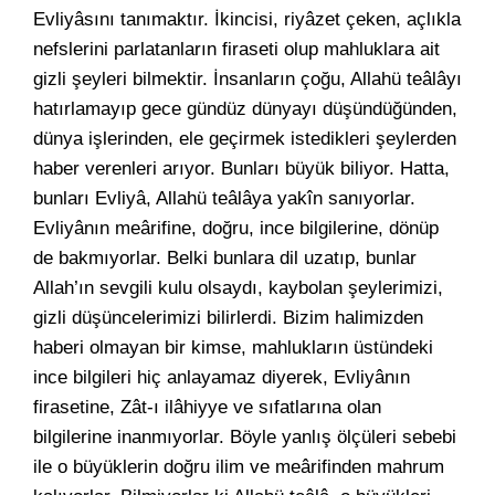
Evliyâsını tanımaktır. İkincisi, riyâzet çeken, açlıkla
nefslerini parlatanların firaseti olup mahluklara ait
gizli şeyleri bilmektir. İnsanların çoğu, Allahü teâlâyı
hatırlamayıp gece gündüz dünyayı düşündüğünden,
dünya işlerinden, ele geçirmek istedikleri şeylerden
haber verenleri arıyor. Bunları büyük biliyor. Hatta,
bunları Evliyâ, Allahü teâlâya yakîn sanıyorlar.
Evliyânın meârifine, doğru, ince bilgilerine, dönüp
de bakmıyorlar. Belki bunlara dil uzatıp, bunlar
Allah’ın sevgili kulu olsaydı, kaybolan şeylerimizi,
gizli düşüncelerimizi bilirlerdi. Bizim halimizden
haberi olmayan bir kimse, mahlukların üstündeki
ince bilgileri hiç anlayamaz diyerek, Evliyânın
firasetine, Zât-ı ilâhiyye ve sıfatlarına olan
bilgilerine inanmıyorlar. Böyle yanlış ölçüleri sebebi
ile o büyüklerin doğru ilim ve meârifinden mahrum