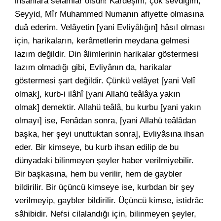
insanlara selamlar olsun! Kardeşim, çok sevdiğim,
Seyyid, Mîr Muhammed Numanın afiyette olmasına
duâ ederim. Velâyetin [yani Evliyâlığın] hâsıl olması
için, harikaların, kerâmetlerin meydana gelmesi
lazım değildir. Din âlimlerinin harikalar göstermesi
lazım olmadığı gibi, Evliyânın da, harikalar
göstermesi şart değildir. Çünkü velâyet [yani Velî
olmak], kurb-i ilâhî [yani Allahü teâlâya yakın
olmak] demektir. Allahü teâlâ, bu kurbu [yani yakın
olmayı] ise, Fenâdan sonra, [yani Allahü teâlâdan
başka, her şeyi unuttuktan sonra], Evliyâsına ihsan
eder. Bir kimseye, bu kurb ihsan edilip de bu
dünyadaki bilinmeyen şeyler haber verilmiyebilir.
Bir başkasına, hem bu verilir, hem de gaybler
bildirilir. Bir üçüncü kimseye ise, kurbdan bir şey
verilmeyip, gaybler bildirilir. Üçüncü kimse, istidrâc
sâhibidir. Nefsi cilalandığı için, bilinmeyen şeyler,