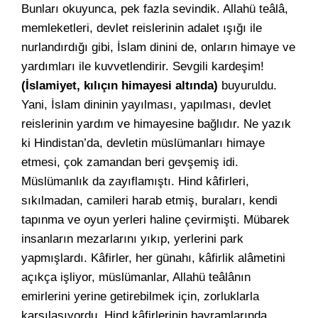
Bunları okuyunca, pek fazla sevindik. Allahü teâlâ,
memleketleri, devlet reislerinin adalet ışığı ile
nurlandırdığı gibi, İslam dinini de, onların himaye ve
yardımları ile kuvvetlendirir. Sevgili kardeşim!
(İslamiyet, kılıçın himayesi altında)
buyuruldu.
Yani, İslam dininin yayılması, yapılması, devlet
reislerinin yardım ve himayesine bağlıdır. Ne yazık
ki Hindistan’da, devletin müslümanları himaye
etmesi, çok zamandan beri gevşemiş idi.
Müslümanlık da zayıflamıştı. Hind kâfirleri,
sıkılmadan, camileri harab etmiş, buraları, kendi
tapınma ve oyun yerleri haline çevirmişti. Mübarek
insanların mezarlarını yıkıp, yerlerini park
yapmışlardı. Kâfirler, her günahı, kâfirlik alâmetini
açıkça işliyor, müslümanlar, Allahü teâlânın
emirlerini yerine getirebilmek için, zorluklarla
karşılaşıyordu. Hind kâfirlerinin bayramlarında,