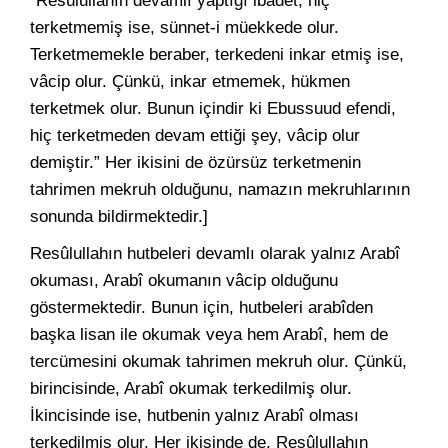
“Resûlullahın devamlı yaptığı ibadet, hiç
terketmemiş ise, sünnet-i müekkede olur.
Terketmemekle beraber, terkedeni inkar etmiş ise,
vâcip olur. Çünkü, inkar etmemek, hükmen
terketmek olur. Bunun içindir ki Ebussuud efendi,
hiç terketmeden devam ettiği şey, vâcip olur
demiştir.” Her ikisini de özürsüz terketmenin
tahrimen mekruh olduğunu, namazın mekruhlarının
sonunda bildirmektedir.]
Resûlullahın hutbeleri devamlı olarak yalnız Arabî
okuması, Arabî okumanın vâcip olduğunu
göstermektedir. Bunun için, hutbeleri arabîden
başka lisan ile okumak veya hem Arabî, hem de
tercümesini okumak tahrimen mekruh olur. Çünkü,
birincisinde, Arabî okumak terkedilmiş olur.
İkincisinde ise, hutbenin yalnız Arabî olması
terkedilmiş olur. Her ikisinde de, Resûlullahın