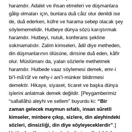
haramdır. Adalet ve ihsan etmeleri ve düşmanlara
gâlip olmaları için, bunlara duâ câiz olur denildi ise
de, duâ ederken, küfre ve harama sebep olacak şey
söylememelidir. Hutbeye dünya sözü karıştırmak
haramdır. Hutbeyi, nutuk, konferans şekline
sokmamalıdır. Zalim kimseleri, âdil diye metheden,
din düşmanlarının ölüsüne, dirisine duâ eden, kâfir
olur. Müslümanı da, yalan sözlerle methetmek
haramdır. Hutbede vaaz söylemesi demek, emr-i
bi’l-mâ’rûf ve nehy-i ani’l-münker bildirmesi
demektir. Hikaye, siyaset, ticaret ve başka dünya
işlerini anlatmak demek değildir. [Peygamberimiz
“sallallâhü aleyhi ve sellem” buyurdu ki:
“Bir
zaman gelecek maymun sıfatlı, insan sûretli
kimseler, minbere çıkıp, sizlere, din aleyhindeki
sözleri, dinsizliği, din diye söyleyeceklerdir”
.]