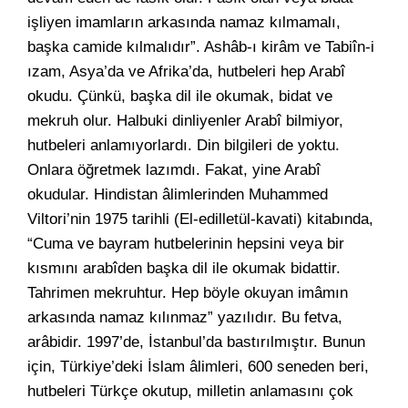
işliyen imamların arkasında namaz kılmamalı,
başka camide kılmalıdır”. Ashâb-ı kirâm ve Tabiîn-i
ızam, Asya’da ve Afrika’da, hutbeleri hep Arabî
okudu. Çünkü, başka dil ile okumak, bidat ve
mekruh olur. Halbuki dinliyenler Arabî bilmiyor,
hutbeleri anlamıyorlardı. Din bilgileri de yoktu.
Onlara öğretmek lazımdı. Fakat, yine Arabî
okudular. Hindistan âlimlerinden Muhammed
Viltori’nin 1975 tarihli (El-edilletül-kavati) kitabında,
“Cuma ve bayram hutbelerinin hepsini veya bir
kısmını arabîden başka dil ile okumak bidattir.
Tahrimen mekruhtur. Hep böyle okuyan imâmın
arkasında namaz kılınmaz” yazılıdır. Bu fetva,
arâbidir. 1997’de, İstanbul’da bastırılmıştır. Bunun
için, Türkiye’deki İslam âlimleri, 600 seneden beri,
hutbeleri Türkçe okutup, milletin anlamasını çok