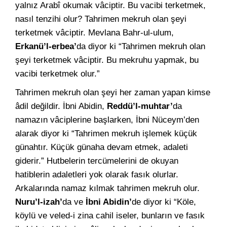
yalnız Arabî okumak vâciptir. Bu vacibi terketmek,
nasıl tenzihi olur? Tahrimen mekruh olan şeyi
terketmek vâciptir. Mevlana Bahr-ul-ulum,
Erkanü’l-erbea’
da diyor ki “Tahrimen mekruh olan
şeyi terketmek vâciptir. Bu mekruhu yapmak, bu
vacibi terketmek olur.”
Tahrimen mekruh olan şeyi her zaman yapan kimse
âdil değildir. İbni Abidin,
Reddü’l-muhtar’
da
namazın vâciplerine başlarken, İbni Nüceym’den
alarak diyor ki “Tahrimen mekruh işlemek küçük
günahtır. Küçük günaha devam etmek, adaleti
giderir.” Hutbelerin tercümelerini de okuyan
hatiblerin adaletleri yok olarak fasık olurlar.
Arkalarında namaz kılmak tahrimen mekruh olur.
Nuru’l-izah’
da ve
İbni Abidin’
de diyor ki “Köle,
köylü ve veled-i zina cahil iseler, bunların ve fasık