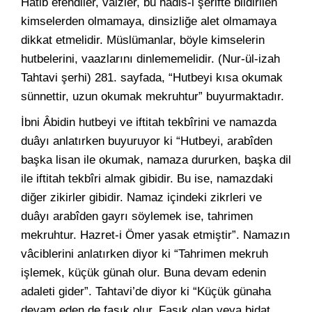
Hatib efendiler, vaizler, bu hadis-i şerifte bildirilen
kimselerden olmamaya, dinsizliğe alet olmamaya
dikkat etmelidir. Müslümanlar, böyle kimselerin
hutbelerini, vaazlarını dinlememelidir. (Nur-ül-izah
Tahtavi şerhi) 281. sayfada, “Hutbeyi kısa okumak
sünnettir, uzun okumak mekruhtur” buyurmaktadır.
İbni Âbidin hutbeyi ve iftitah tekbîrini ve namazda
duâyı anlatırken buyuruyor ki “Hutbeyi, arabîden
başka lisan ile okumak, namaza dururken, başka dil
ile iftitah tekbîri almak gibidir. Bu ise, namazdaki
diğer zikirler gibidir. Namaz içindeki zikrleri ve
duâyı arabîden gayrı söylemek ise, tahrimen
mekruhtur. Hazret-i Ömer yasak etmiştir”. Namazın
vâciblerini anlatırken diyor ki “Tahrimen mekruh
işlemek, küçük günah olur. Buna devam edenin
adaleti gider”. Tahtavi’de diyor ki “Küçük günaha
devam eden de fasık olur. Fasık olan veya bidat