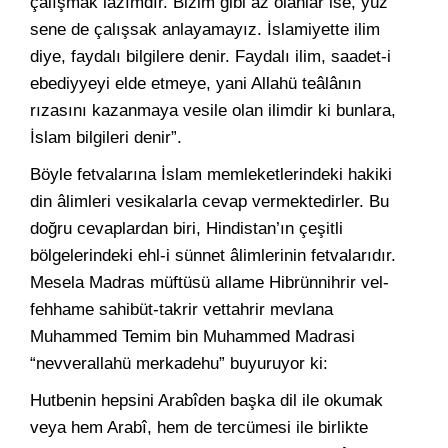
çalışmak lâzımdır. Bizim gibi az olanlar ise, yüz
sene de çalışsak anlayamayız. İslamiyette ilim
diye, faydalı bilgilere denir. Faydalı ilim, saadet-i
ebediyyeyi elde etmeye, yani Allahü teâlânın
rızasını kazanmaya vesile olan ilimdir ki bunlara,
İslam bilgileri denir”.
Böyle fetvalarına İslam memleketlerindeki hakiki
din âlimleri vesikalarla cevap vermektedirler. Bu
doğru cevaplardan biri, Hindistan’ın çeşitli
bölgelerindeki ehl-i sünnet âlimlerinin fetvalarıdır.
Mesela Madras müftüsü allame Hibrünnihrir vel-
fehhame sahibüt-takrir vettahrir mevlana
Muhammed Temim bin Muhammed Madrasi
“nevverallahü merkadehu” buyuruyor ki:
Hutbenin hepsini Arabîden başka dil ile okumak
veya hem Arabî, hem de tercümesi ile birlikte