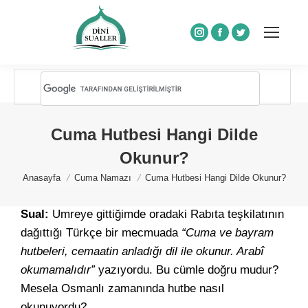
Instagram
Facebook
Twitter
Cuma Hutbesi Hangi Dilde
Okunur?
You are here:
Anasayfa
Cuma Namazı
Cuma Hutbesi Hangi Dilde Okunur?
Sual:
Umreye gittiğimde oradaki Rabıta teşkilatının
dağıttığı Türkçe bir mecmuada
“Cuma ve bayram
hutbeleri, cemaatin anladığı dil ile okunur. Arabî
okumamalıdır”
yazıyordu. Bu cümle doğru mudur?
Mesela Osmanlı zamanında hutbe nasıl
okunuyordu?