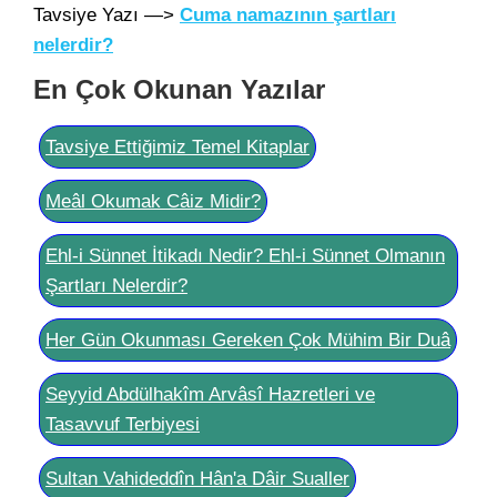
Tavsiye Yazı —>
Cuma namazının şartları
nelerdir?
En Çok Okunan Yazılar
Tavsiye Ettiğimiz Temel Kitaplar
Meâl Okumak Câiz Midir?
Ehl-i Sünnet İtikadı Nedir? Ehl-i Sünnet Olmanın
Şartları Nelerdir?
Her Gün Okunması Gereken Çok Mühim Bir Duâ
Seyyid Abdülhakîm Arvâsî Hazretleri ve
Tasavvuf Terbiyesi
Sultan Vahideddîn Hân'a Dâir Sualler