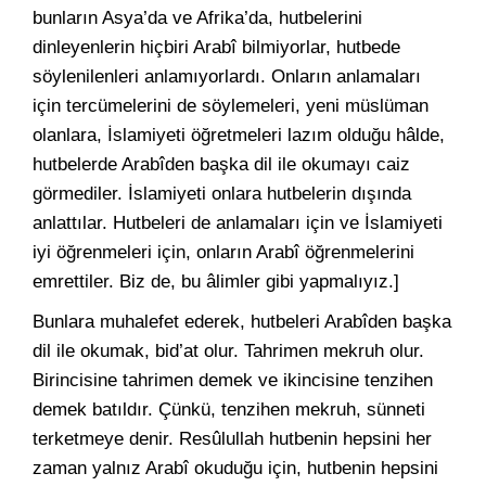
bunların Asya’da ve Afrika’da, hutbelerini
dinleyenlerin hiçbiri Arabî bilmiyorlar, hutbede
söylenilenleri anlamıyorlardı. Onların anlamaları
için tercümelerini de söylemeleri, yeni müslüman
olanlara, İslamiyeti öğretmeleri lazım olduğu hâlde,
hutbelerde Arabîden başka dil ile okumayı caiz
görmediler. İslamiyeti onlara hutbelerin dışında
anlattılar. Hutbeleri de anlamaları için ve İslamiyeti
iyi öğrenmeleri için, onların Arabî öğrenmelerini
emrettiler. Biz de, bu âlimler gibi yapmalıyız.]
Bunlara muhalefet ederek, hutbeleri Arabîden başka
dil ile okumak, bid’at olur. Tahrimen mekruh olur.
Birincisine tahrimen demek ve ikincisine tenzihen
demek batıldır. Çünkü, tenzihen mekruh, sünneti
terketmeye denir. Resûlullah hutbenin hepsini her
zaman yalnız Arabî okuduğu için, hutbenin hepsini