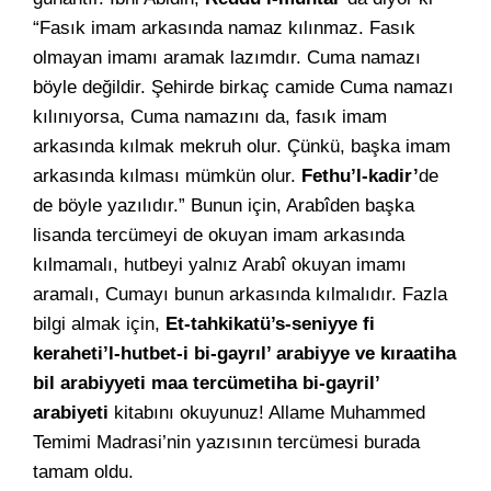
“Fasık imam arkasında namaz kılınmaz. Fasık
olmayan imamı aramak lazımdır. Cuma namazı
böyle değildir. Şehirde birkaç camide Cuma namazı
kılınıyorsa, Cuma namazını da, fasık imam
arkasında kılmak mekruh olur. Çünkü, başka imam
arkasında kılması mümkün olur.
Fethu’l-kadir’
de
de böyle yazılıdır.” Bunun için, Arabîden başka
lisanda tercümeyi de okuyan imam arkasında
kılmamalı, hutbeyi yalnız Arabî okuyan imamı
aramalı, Cumayı bunun arkasında kılmalıdır. Fazla
bilgi almak için,
Et-tahkikatü’s-seniyye fi
keraheti’l-hutbet-i bi-gayrıl’ arabiyye ve kıraatiha
bil arabiyyeti maa tercümetiha bi-gayril’
arabiyeti
kitabını okuyunuz! Allame Muhammed
Temimi Madrasi’nin yazısının tercümesi burada
tamam oldu.