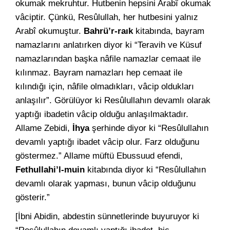
okumak mekruhtur. Hutbenin hepsini Arabî okumak
vâciptir. Çünkü, Resûlullah, her hutbesini yalnız
Arabî okumuştur.
Bahrü’r-raık
kitabında, bayram
namazlarını anlatırken diyor ki “Teravih ve Küsuf
namazlarından başka nâfile namazlar cemaat ile
kılınmaz. Bayram namazları hep cemaat ile
kılındığı için, nâfile olmadıkları, vâcip oldukları
anlaşılır”. Görülüyor ki Resûlullahın devamlı olarak
yaptığı ibadetin vâcip olduğu anlaşılmaktadır.
Allame Zebidi,
İhya
şerhinde diyor ki “Resûlullahın
devamlı yaptığı ibadet vâcip olur. Farz olduğunu
göstermez.” Allame müftü Ebussuud efendi,
Fethullahi’l-muin
kitabında diyor ki “Resûlullahın
devamlı olarak yapması, bunun vâcip olduğunu
gösterir.”
[İbni Abidin, abdestin sünnetlerinde buyuruyor ki