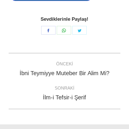
Sevdiklerinle Paylaş!
Share
Share
Share
on
on
on
Facebook
WhatsApp
Twitter
Post
ÖNCEKI
navigation
İbni Teymiyye Muteber Bir Alim Mi?
Previous
post:
SONRAKI
İlm-i Tefsir-i Şerif
Next
post: