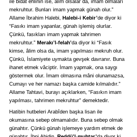
ile bidat ehlinin ise, âlim olsalar da, imam olmaları
mekruhtur. Bunları imam yapmak günah olur.”
Allame İbrahim Halebi,
Halebi-i Kebir’
de diyor ki
“Fasıkı imam yapanlar, günah işlemiş olurlar.
Çünkü, fasıkları imam yapmak tahrimen
mekruhtur.”
Merakı’l-felah’
da diyor ki “Fasık
kimse, âlim olsa da, imam yapılması mekruh olur.
Çünkü, İslamiyete uymakta gevşek davranır. Buna
ihanet etmek vâciptir. İmam yapmak, ona saygı
göstermek olur. İmam olmasına mâni olunamazsa,
Cumayı ve her namazı başka camide kılmalıdır.”
Allame Tahtavi, burayı açıklarken, “Fasıkın imam
yapılması, tahrimen mekruhtur” demektedir.
Hatibin hutbeleri Arabîden başka lisan ile
okumasına sebep olmamalıdır. Buna sebep olmak
günahtır. Çünkü günah işlemeye yardım etmek de
günahtır. İbni Abidin,
Reddü’l-muhtar’
da diyor ki