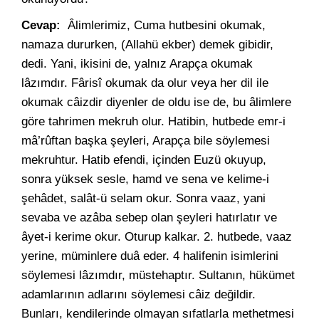
Cevap:
Âlimlerimiz, Cuma hutbesini okumak,
namaza dururken, (Allahü ekber) demek gibidir,
dedi. Yani, ikisini de, yalnız Arapça okumak
lâzımdır. Fârisî okumak da olur veya her dil ile
okumak câizdir diyenler de oldu ise de, bu âlimlere
göre tahrimen mekruh olur. Hatibin, hutbede emr-i
mâ’rûftan başka şeyleri, Arapça bile söylemesi
mekruhtur. Hatib efendi, içinden Euzü okuyup,
sonra yüksek sesle, hamd ve sena ve kelime-i
şehâdet, salât-ü selam okur. Sonra vaaz, yani
sevaba ve azâba sebep olan şeyleri hatırlatır ve
âyet-i kerime okur. Oturup kalkar. 2. hutbede, vaaz
yerine, müminlere duâ eder. 4 halifenin isimlerini
söylemesi lâzımdır, müstehaptır. Sultanın, hükümet
adamlarının adlarını söylemesi câiz değildir.
Bunları, kendilerinde olmayan sıfatlarla methetmesi