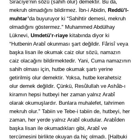
Siraciye’nin sözü (sahih olur) demektir. Bu da,
mekruh olmadığını bildirmez. İbn-i Abidin,
Reddü’l-
muhtar’
da buyuruyor ki “Sahihtir demesi, mekruh
olmadığını göstermez.” Muhammed Abdülhay
Lüknevi,
Umdetü’r-riaye
kitabında diyor ki
“Hutbenin Arabî okunması şart değildir. Fârisî veya
başka lisan ile okumak caiz olur sözü, namazın
caiz olacağını bildirmektedir. Yani, Cuma namazının
sahih olması için, hutbe okumak şartı yerine
getirilmiş olur demektir. Yoksa, hutbe kerahetsiz
olur demek değildir. Çünkü, Resûlullah ve Ashâb-ı
kiramın hepsi hutbeyi her zaman yalnız Arabî
olarak okumuşlardır. Bunlara muhalefet, tahrimen
mekruh olur.” Tabiin ve Tebe-i tabiin de, hutbeyi, her
zaman, her yerde yalnız Arabî okudular. Arabîden
başka lisan ile okumadıkları gibi, Arabî ve
tercümesini birlikte okuyan da hiç olmadı. [Halbuki