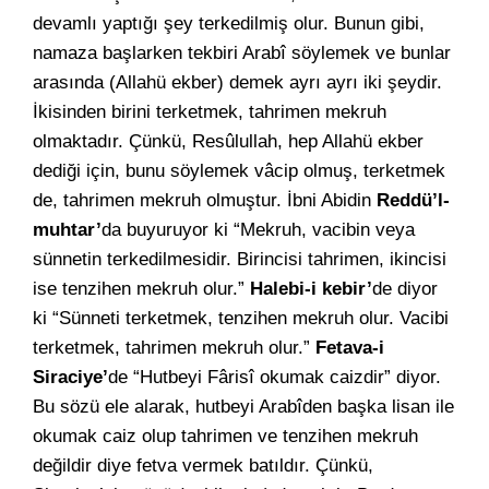
devamlı yaptığı şey terkedilmiş olur. Bunun gibi,
namaza başlarken tekbiri Arabî söylemek ve bunlar
arasında (Allahü ekber) demek ayrı ayrı iki şeydir.
İkisinden birini terketmek, tahrimen mekruh
olmaktadır. Çünkü, Resûlullah, hep Allahü ekber
dediği için, bunu söylemek vâcip olmuş, terketmek
de, tahrimen mekruh olmuştur. İbni Abidin
Reddü’l-
muhtar’
da buyuruyor ki “Mekruh, vacibin veya
sünnetin terkedilmesidir. Birincisi tahrimen, ikincisi
ise tenzihen mekruh olur.”
Halebi-i kebir’
de diyor
ki “Sünneti terketmek, tenzihen mekruh olur. Vacibi
terketmek, tahrimen mekruh olur.”
Fetava-i
Siraciye’
de “Hutbeyi Fârisî okumak caizdir” diyor.
Bu sözü ele alarak, hutbeyi Arabîden başka lisan ile
okumak caiz olup tahrimen ve tenzihen mekruh
değildir diye fetva vermek batıldır. Çünkü,