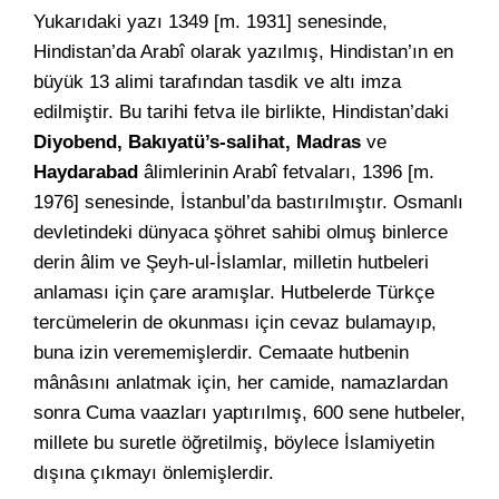
Yukarıdaki yazı 1349 [m. 1931] senesinde,
Hindistan’da Arabî olarak yazılmış, Hindistan’ın en
büyük 13 alimi tarafından tasdik ve altı imza
edilmiştir. Bu tarihi fetva ile birlikte, Hindistan’daki
Diyobend,
Bakıyatü’s-salihat,
Madras
ve
Haydarabad
âlimlerinin Arabî fetvaları, 1396 [m.
1976] senesinde, İstanbul’da bastırılmıştır. Osmanlı
devletindeki dünyaca şöhret sahibi olmuş binlerce
derin âlim ve Şeyh-ul-İslamlar, milletin hutbeleri
anlaması için çare aramışlar. Hutbelerde Türkçe
tercümelerin de okunması için cevaz bulamayıp,
buna izin verememişlerdir. Cemaate hutbenin
mânâsını anlatmak için, her camide, namazlardan
sonra Cuma vaazları yaptırılmış, 600 sene hutbeler,
millete bu suretle öğretilmiş, böylece İslamiyetin
dışına çıkmayı önlemişlerdir.