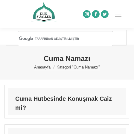
Instagram
Facebook
Twitter
Cuma Namazı
You are here:
Anasayfa
Kategori "Cuma Namazı"
Cuma Hutbesinde Konuşmak Caiz
mi?