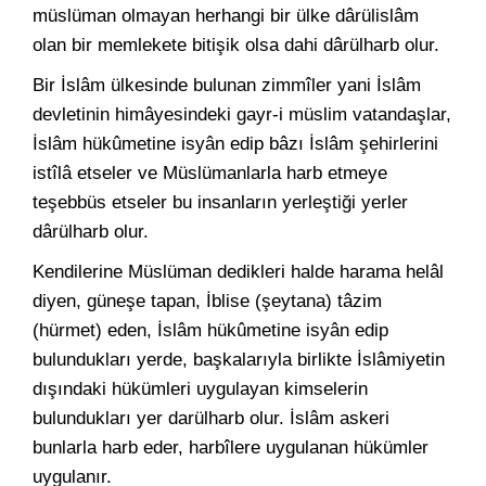
müslüman olmayan herhangi bir ülke dârülislâm
olan bir memlekete bitişik olsa dahi dârülharb olur.
Bir İslâm ülkesinde bulunan zimmîler yani İslâm
devletinin himâyesindeki gayr-i müslim vatandaşlar,
İslâm hükûmetine isyân edip bâzı İslâm şehirlerini
istîlâ etseler ve Müslümanlarla harb etmeye
teşebbüs etseler bu insanların yerleştiği yerler
dârülharb olur.
Kendilerine Müslüman dedikleri halde harama helâl
diyen, güneşe tapan, İblise (şeytana) tâzim
(hürmet) eden, İslâm hükûmetine isyân edip
bulundukları yerde, başkalarıyla birlikte İslâmiyetin
dışındaki hükümleri uygulayan kimselerin
bulundukları yer darülharb olur. İslâm askeri
bunlarla harb eder, harbîlere uygulanan hükümler
uygulanır.