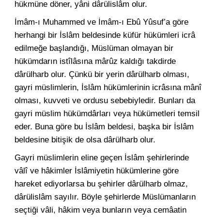
hükmüne döner, yâni dârülislâm olur.
İmâm-ı Muhammed ve İmâm-ı Ebû Yûsuf’a göre
herhangi bir İslâm beldesinde küfür hükümleri icrâ
edilmeğe başlandığı, Müslüman olmayan bir
hükümdarın istîlâsına mârûz kaldığı takdirde
dârülharb olur. Çünkü bir yerin dârülharb olması,
gayri müslimlerin, İslâm hükümlerinin icrâsına mânî
olması, kuvveti ve ordusu sebebiyledir. Bunları da
gayri müslim hükümdârları veya hükümetleri temsil
eder. Buna göre bu İslâm beldesi, başka bir İslâm
beldesine bitişik de olsa dârülharb olur.
Gayri müslimlerin eline geçen İslâm şehirlerinde
vâlî ve hâkimler İslâmiyetin hükümlerine göre
hareket ediyorlarsa bu şehirler dârülharb olmaz,
dârülislâm sayılır. Böyle şehirlerde Müslümanların
seçtiği vâli, hâkim veya bunların veya cemâatin