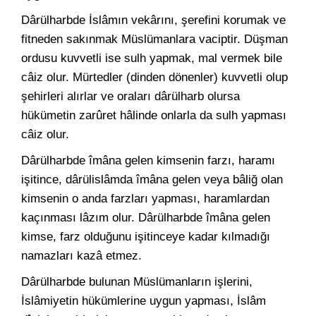
Dârülharbde İslâmın vekârını, şerefini korumak ve
fitneden sakınmak Müslümanlara vaciptir. Düşman
ordusu kuvvetli ise sulh yapmak, mal vermek bile
câiz olur. Mürtedler (dinden dönenler) kuvvetli olup
şehirleri alırlar ve oraları dârülharb olursa
hükümetin zarûret hâlinde onlarla da sulh yapması
câiz olur.
Dârülharbde îmâna gelen kimsenin farzı, haramı
işitince, dârülislâmda îmâna gelen veya bâliğ olan
kimsenin o anda farzları yapması, haramlardan
kaçınması lâzım olur. Dârülharbde îmâna gelen
kimse, farz olduğunu işitinceye kadar kılmadığı
namazları kazâ etmez.
Dârülharbde bulunan Müslümanların işlerini,
İslâmiyetin hükümlerine uygun yapması, İslâm