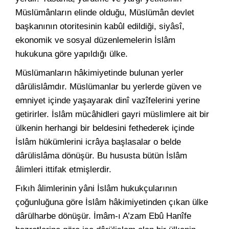
Müslümânların elinde olduğu, Müslümân devlet
başkanının otoritesinin kabûl edildiği, siyâsî,
ekonomik ve sosyal düzenlemelerin İslâm
hukukuna göre yapıldığı ülke.
Müslümanların hâkimiyetinde bulunan yerler
dârülislâmdır. Müslümanlar bu yerlerde güven ve
emniyet içinde yaşayarak dinî vazîfelerini yerine
getirirler. İslâm mücâhidleri gayri müslimlere ait bir
ülkenin herhangi bir beldesini fethederek içinde
İslâm hükümlerini icrâya başlasalar o belde
dârülislâma dönüşür. Bu hususta bütün İslâm
âlimleri ittifak etmişlerdir.
Fıkıh âlimlerinin yâni İslâm hukukçularının
çoğunluğuna göre İslâm hâkimiyetinden çıkan ülke
dârülharbe dönüşür. İmâm-ı A’zam Ebû Hanîfe