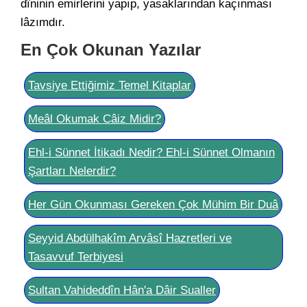
dîninin emirlerini yapıp, yasaklarından kaçınması
lâzımdır.
En Çok Okunan Yazılar
Tavsiye Ettiğimiz Temel Kitaplar
Meâl Okumak Câiz Midir?
Ehl-i Sünnet İtikadı Nedir? Ehl-i Sünnet Olmanın
Şartları Nelerdir?
Her Gün Okunması Gereken Çok Mühim Bir Duâ
Seyyid Abdülhakîm Arvâsî Hazretleri ve
Tasavvuf Terbiyesi
Sultan Vahideddîn Hân'a Dâir Sualler