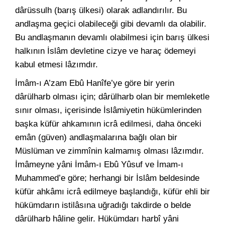
dârüssulh (barış ülkesi) olarak adlandırılır. Bu
andlaşma geçici olabileceği gibi devamlı da olabilir.
Bu andlaşmanın devamlı olabilmesi için barış ülkesi
halkının İslâm devletine cizye ve haraç ödemeyi
kabul etmesi lâzımdır.
İmâm-ı A’zam Ebû Hanîfe’ye göre bir yerin
dârülharb olması için; dârülharb olan bir memleketle
sınır olması, içerisinde İslâmiyetin hükümlerinden
başka küfür ahkamının icrâ edilmesi, daha önceki
emân (güven) andlaşmalarına bağlı olan bir
Müslüman ve zimmînin kalmamış olması lâzımdır.
İmâmeyne yâni İmâm-ı Ebû Yûsuf ve İmam-ı
Muhammed’e göre; herhangi bir İslâm beldesinde
küfür ahkâmı icrâ edilmeye başlandığı, küfür ehli bir
hükümdarın istilâsına uğradığı takdirde o belde
dârülharb hâline gelir. Hükümdarı harbî yâni