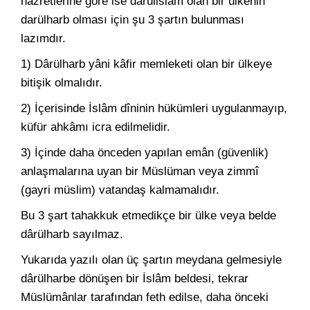
hazretlerine göre ise dârülislam olan bir ülkenin
darülharb olması için şu 3 şartın bulunması
lazımdır.
1) Dârülharb yâni kâfir memleketi olan bir ülkeye
bitişik olmalıdır.
2) İçerisinde İslâm dîninin hükümleri uygulanmayıp,
küfür ahkâmı icra edilmelidir.
3) İçinde daha önceden yapılan emân (güvenlik)
anlaşmalarına uyan bir Müslüman veya zimmî
(gayri müslim) vatandaş kalmamalıdır.
Bu 3 şart tahakkuk etmedikçe bir ülke veya belde
dârülharb sayılmaz.
Yukarıda yazılı olan üç şartın meydana gelmesiyle
dârülharbe dönüşen bir İslâm beldesi, tekrar
Müslümânlar tarafından feth edilse, daha önceki