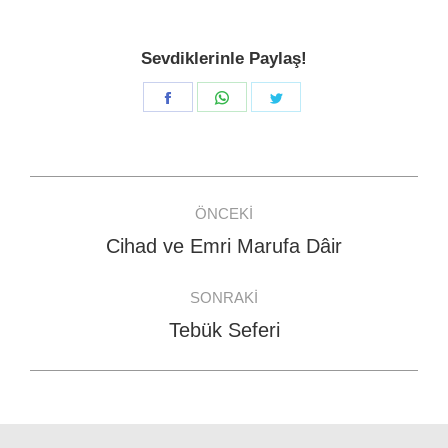
Sevdiklerinle Paylaş!
Share
Share
Share
on
on
on
Facebook
WhatsApp
Twitter
Post
ÖNCEKI
navigation
Cihad ve Emri Marufa Dâir
Previous
post:
SONRAKI
Tebük Seferi
Next
post: