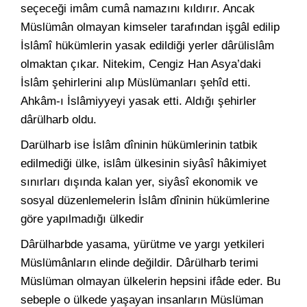
seçeceği imâm cumâ namazını kıldırır. Ancak
Müslümân olmayan kimseler tarafından işgâl edilip
İslâmî hükümlerin yasak edildiği yerler dârülislâm
olmaktan çıkar. Nitekim, Cengiz Han Asya’daki
İslâm şehirlerini alıp Müslümanları şehîd etti.
Ahkâm-ı İslâmiyyeyi yasak etti. Aldığı şehirler
dârülharb oldu.
Darülharb ise İslâm dîninin hükümlerinin tatbik
edilmediği ülke, islâm ülkesinin siyâsî hâkimiyet
sınırları dışında kalan yer, siyâsî ekonomik ve
sosyal düzenlemelerin İslâm dîninin hükümlerine
göre yapılmadığı ülkedir
Dârülharbde yasama, yürütme ve yargı yetkileri
Müslümânların elinde değildir. Dârülharb terimi
Müslüman olmayan ülkelerin hepsini ifâde eder. Bu
sebeple o ülkede yaşayan insanların Müslüman