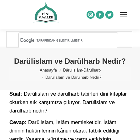
Instagram
Facebook
Twitter
Darülislam ve Darülharb Nedir?
You are here:
Anasayfa
Dârülislâm-Dârülharb
Darülislam ve Darülharb Nedir?
Sual:
Darülislam ve darülharb tabirleri dini kitaplar
okurken sık karşımıza çıkıyor. Darülislam ve
darülharb nedir?
Cevap:
Darülislam, İslâm memleketidir. İslâm
dininin hükümlerinin kânun olarak tatbik edildiği
yerdir. Yasama, yürütme ve yargı yetkisinin