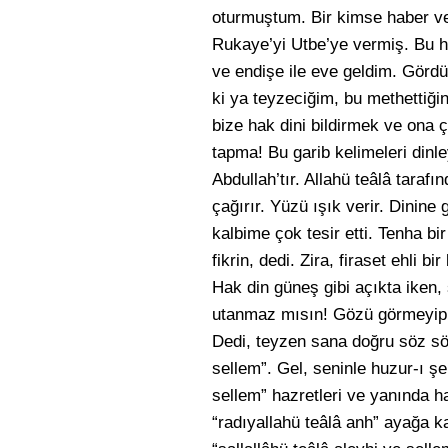
oturmuştum. Bir kimse haber ve
Rukaye’yi Utbe’ye vermiş. Bu ha
ve endişe ile eve geldim. Görd
ki ya teyzeciğim, bu methettiği
bize hak dini bildirmek ve ona ç
tapma! Bu garib kelimeleri din
Abdullah’tır. Allahü teâlâ tarafın
çağırır. Yüzü ışık verir. Dinine 
kalbime çok tesir etti. Tenha bi
fikrin, dedi. Zira, firaset ehli
Hak din güneş gibi açıkta iken,
utanmaz mısın! Gözü görmeyip, 
Dedi, teyzen sana doğru söz sö
sellem”. Gel, seninle huzur-ı şe
sellem” hazretleri ve yanında h
“radıyallahü teâlâ anh” ayağa ka