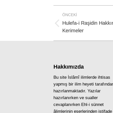
Post
ÖNCEKI
navigation
Hulefa-i Raşidin Hakkı
Previous
Kerimeler
post:
Hakkımızda
Bu site İslâmî ilimlerde ihtisas
yapmış bir ilim heyeti tarafında
hazırlanmaktadır. Yazılar
hazırlanırken ve sualler
cevaplanırken Ehl-i sünnet
âlimlerinin eserlerinden istifade