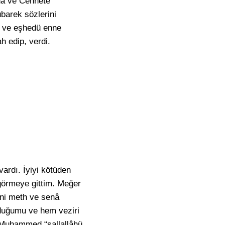
aha ve Cennete
barek sözlerini
ah ve eşhedü enne
 edip, verdi.
vardı. İyiyi kötüden
i görmeye gittim. Meğer
rini meth ve senâ
lduğumu ve hem veziri
r Muhammed “sallallâhü