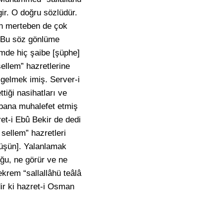
gir. O doğru sözlüdür.
nin merteben de çok
. Bu söz gönlüme
ümde hiç şaibe [şüphe]
ellem” hazretlerine
a gelmek imiş. Server-i
iği nasihatları ve
 bana muhalefet etmiş
et-i Ebû Bekir de dedi
 sellem” hazretleri
[düşün]. Yalanlamak
uğu, ne görür ve ne
ekrem “sallallâhü teâlâ
ir ki hazret-i Osman