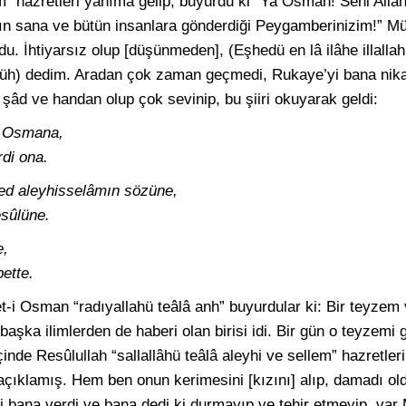
lem” hazretleri yanıma gelip, buyurdu ki “Ya Osman! Seni All
nın sana ve bütün insanlara gönderdiği Peygamberinizim!” Mü
ldu. İhtiyarsız olup [düşünmeden], (Eşhedü en lâ ilâhe illall
) dedim. Aradan çok zaman geçmedi, Rukaye’yi bana nikah
 şâd ve handan olup çok sevinip, bu şiiri okuyarak geldi:
lâ Osmana,
rdi ona.
ed aleyhisselâmın sözüne,
esûlüne.
e,
ette.
et-i Osman “radıyallahü teâlâ anh” buyurdular ki: Bir teyzem 
, başka ilimlerden de haberi olan birisi idi. Bir gün o teyzem
inde Resûlullah “sallallâhü teâlâ aleyhi ve sellem” hazretle
çıklamış. Hem ben onun kerimesini [kızını] alıp, damadı o
 bana verdi ve bana dedi ki durmayıp ve tehir etmeyip, va