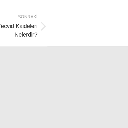
SONRAKI
ecvid Kaideleri
Nelerdir?