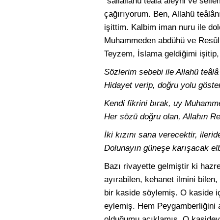
“sallallâhü teâlâ aleyhi ve sel
çağırıyorum. Ben, Allahü teâlâ
işittim. Kalbim iman nuru ile do
Muhammeden abdühü ve Resûlüh
Teyzem, İslama geldiğimi işitip,
Sözlerim sebebi ile Allahü teâ
Hidayet verip, doğru yolu göste
Kendi fikrini bırak, uy Muhamm
Her sözü doğru olan, Allahın R
İki kızını sana verecektir, ilerid
Dolunayın güneşe karışacak elb
Bazı rivayette gelmiştir ki hazr
ayırabilen, kehanet ilmini bilen
bir kaside söylemiş. O kaside iç
eylemiş. Hem Peygamberliğini a
olduğumu açıklamış. O kasideyi