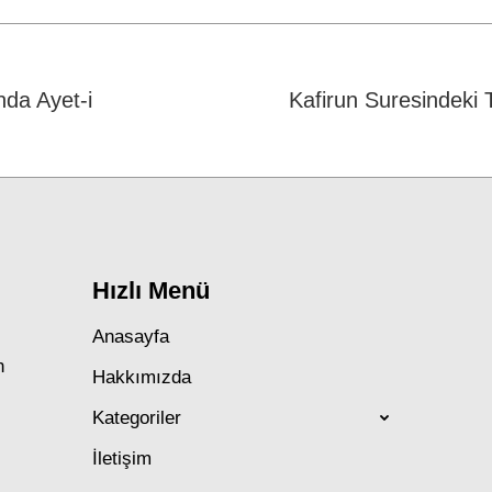
Facebook
WhatsApp
Twitter
nda Ayet-i
Kafirun Suresindeki T
Next
post:
Hızlı Menü
Anasayfa
n
Hakkımızda
Kategoriler
İletişim