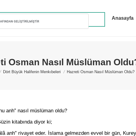
Anasayfa
ti Osman Nasıl Müslüman Oldu
here:
Dört Büyük Halifenin Menkıbeleri
Hazreti Osman Nasıl Müslüman Oldu?
hu anh” nasıl müslüman oldu?
zin kitabında diyor ki;
â anh” rivayet eder. İslama gelmezden evvel bir gün, Kureyşin