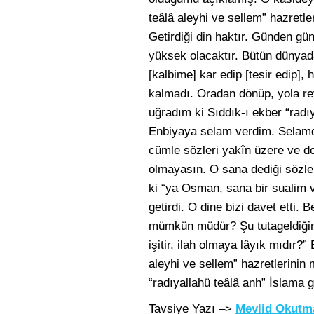
teâlâ aleyhi ve sellem” hazretle
Getirdiği din haktır. Günden gü
yüksek olacaktır. Bütün dünyad
[kalbime] kar edip [tesir edip],
kalmadı. Oradan dönüp, yola rev
uğradım ki Sıddık-ı ekber “radıy
Enbiyaya selam verdim. Selamdan
cümle sözleri yakîn üzere ve do
olmayasın. O sana dediği sözler
ki “ya Osman, sana bir sualim va
getirdi. O dine bizi davet etti.
mümkün müdür? Şu tutageldiğiniz
işitir, ilah olmaya lâyık mıdır?
aleyhi ve sellem” hazretlerinin
“radıyallahü teâlâ anh” İslama 
Tavsiye Yazı –>
Mevlid Okutm