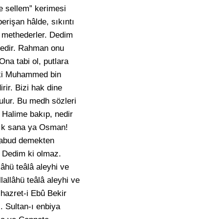
e sellem” kerimesi
erişan hâlde, sıkıntı
i methederler. Dedim
msedir. Rahman onu
Ona tabi ol, putlara
i ki Muhammed bin
irir. Bizi hak dine
 bulur. Bu medh sözleri
. Halime bakıp, nedir
yazık sana ya Osman!
 mabud demekten
? Dedim ki olmaz.
âhü teâlâ aleyhi ve
lallâhü teâlâ aleyhi ve
 hazret-i Ebû Bekir
. Sultan-ı enbiya