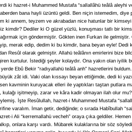
rdi ki hazret-i Muhammed Mustafa “sallallâhü teâlâ aleyhi v
berden bana hayli üzüntü geldi. Ben niçin istemedim, diye p
üm ki annem, teyzem ve akrabadan nice hatunlar bir kimsey
niz kimdir? Dediler ki O güzel yüzlü, konuşması tatlı bir ki
ağırmak için göndermiştir. Gökten inen Furkan ile gelmiştir. 
leyip, merak edip, dedim ki bu kimdir, bana beyan eyle! Ded
dan Resûl olarak gelmiştir. Allahü teâlânın emirlerini bize bild
giren kurtulur. İstediği şeyler kolaydır. Ona yakın olan iyilik
r yerde Ebû Bekir “radıyallahü teâlâ anh” hazretlerini buldum
 bir büyük zât idi. Vaki olan kıssayı beyan ettiğimde, dedi ki 
 sen kavminin kuruyacak elleri ile yaptıkları taştan putlara
kulağı işitmeyip, zarar ve kâra kadir olmayan ilah olur mu
ylemiş. İşte Resûlullah, hazret-i Muhammed Mustafa “sallall
rifine varalım. İman getir, dediğinde; o sırada Habîbullah “sal
azret-i Ali “kerremallahü vecheh” oraya çıka geldiler. Hemen
lkıp, onlara karşı vardı. Mübarek kulaklarına bir söz söyledi