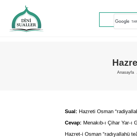
Hazre
You are 
Anasayfa
Sual:
Hazreti Osman “radiyalla
Cevap:
Menakıb-ı Çihar Yar-ı Gü
Hazret-i Osman “radıyallahü teâl