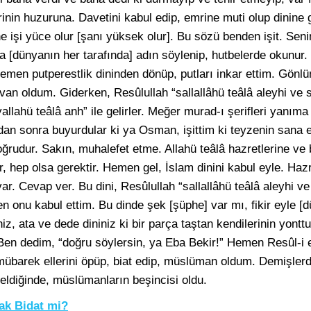
rinin huzuruna. Davetini kabul edip, emrine muti olup dinine 
ne işi yüce olur [şanı yüksek olur]. Bu sözü benden işit. Se
a [dünyanın her tarafında] adın söylenip, hutbelerde okunur
 hemen putperestlik dininden dönüp, putları inkar ettim. Gönl
an oldum. Giderken, Resûlullah “sallallâhü teâlâ aleyhi ve s
allahü teâlâ anh” ile gelirler. Meğer murad-ı şerifleri yanım
 sonra buyurdular ki ya Osman, işittim ki teyzenin sana ett
ğrudur. Sakın, muhalefet etme. Allahü teâlâ hazretlerine ve
, hep olsa gerektir. Hemen gel, İslam dinini kabul eyle. Hazr
r. Cevap ver. Bu dini, Resûlullah “sallallâhü teâlâ aleyhi ve
 Ben onu kabul ettim. Bu dinde şek [şüphe] var mı, fikir eyle 
, ata ve dede dininiz ki bir parça taştan kendilerinin yontt
” Ben dedim, “doğru söylersin, ya Eba Bekir!” Hemen Resûl-i 
 mübarek ellerini öpüp, biat edip, müslüman oldum. Demişlerd
geldiğinde, müslümanların beşincisi oldu.
ak Bidat mi?