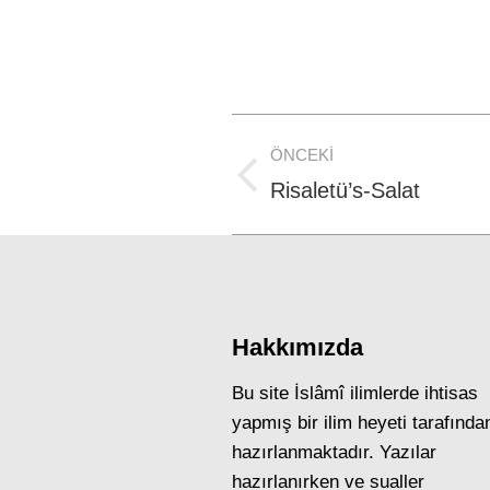
Post
ÖNCEKI
navigation
Previous
Risaletü’s-Salat
post:
Hakkımızda
Bu site İslâmî ilimlerde ihtisas
yapmış bir ilim heyeti tarafında
hazırlanmaktadır. Yazılar
hazırlanırken ve sualler