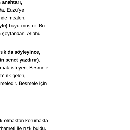
 anahtarı,
da, Euzü’ye
inde meâlen,
le)
buyurmuştur. Bu
n şeytandan, Allahü
uk da söyleyince,
n senet yazdırır).
ulmak isteyen, Besmele
” ilk gelen,
meledir. Besmele için
yok olmaktan korumakla
rhameti ile rızk buldu.