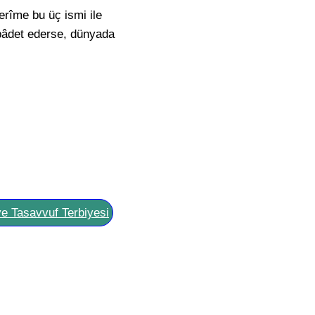
erîme bu üç ismi ile
 ibâdet ederse, dünyada
ve Tasavvuf Terbiyesi