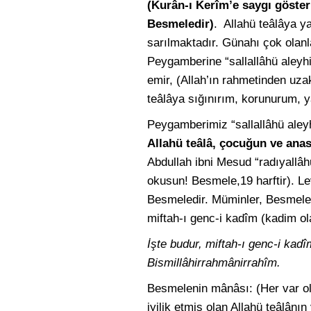
(Kurân-ı Kerîm’e saygı göste
Besmeledir)
. Allahü teâlâya 
sarılmaktadır. Günahı çok olanl
Peygamberine “sallallâhü aleyh
emir, (Allah’ın rahmetinden uz
teâlâya sığınırım, korunurum, y
Peygamberimiz “sallallâhü aley
Allahü teâlâ, çocuğun ve ana
Abdullah ibni Mesud “radıyall
okusun! Besmele,19 harftir). Le
Besmeledir. Müminler, Besmele 
miftah-ı genc-i kadîm (kadim ola
İşte budur, miftah-ı genc-i kadî
Bismillâhirrahmânirrahîm.
Besmelenin mânâsı: (Her var ol
iyilik etmiş olan Allahü teâlânın