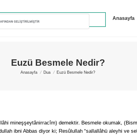
Anasayfa
Euzü Besmele Nedir?
You are here:
Anasayfa
Dua
Euzü Besmele Nedir?
lâhi mineşşeytânirracîm) demektir. Besmele okumak, (Bismi
ullah ibni Abbas diyor ki; Resûlullah “sallallâhü aleyhi ve s