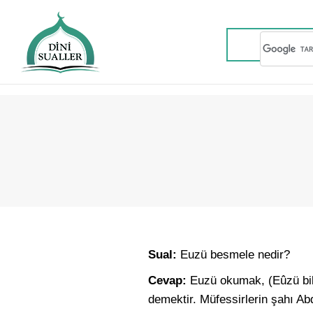
Sual:
Euzü besmele nedir?
Cevap:
Euzü okumak, (Eûzü bil
demektir. Müfessirlerin şahı Abd