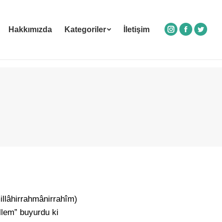
Hakkımızda
Kategoriler
İletişim
Instagram
Facebook
Twitte
llâhirrahmânirrahîm)
ellem” buyurdu ki