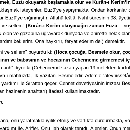
rmek, Euzü okuyarak başlamakla olur ve Kurân-ı Kerîm’in
yaklaşmak isteyenler, Euzü’ye yapışmakta, Ondan korkanlar 
ar Euzü’ye sığınmıştır. Allahü teâlâ, Nahl sûresinin 98. âyet
i ve sellem”
(Kurân-ı Kerîm okuyacağın zaman Euzü… söy
ak olan ve gazabına uğrayarak dünyada ve ahirette helak ola
ardım beklerim. Ona haykırır, feryat ederim de!) demektir.
hi ve sellem” buyurdu ki:
(Hoca çocuğa, Besmele okur, çoc
sının ve babasının ve hocasının Cehenneme girmemesi içi
âhu anh” diyor ki (Cehennemde azap yapan 19 melekten kurt
vh-i mahfuzda, ilk yazılan, Besmeledir. Adem’e “aleyhisselâm
yardımı ile Sırattan geçer. Cennet davetiyesinin imzası Bes
n hazinenin anahtarı) ifadesi kullanılmaktadır.
m;
ana, onu yaratmakla iyilik etmiş ve varlıkta durdurmakla, 
 yardımı ile. Arifler, Onu ilah olarak tanıdı. Âlemler, Onun me