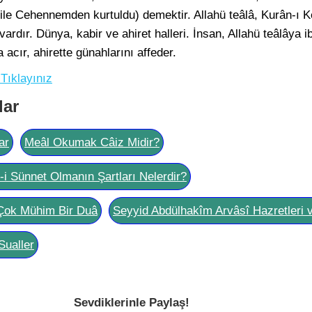
ile Cehennemden kurtuldu) demektir. Allahü teâlâ, Kurân-ı K
vardır. Dünya, kabir ve ahiret halleri. İnsan, Allahü teâlâya
a acır, ahirette günahlarını affeder.
 Tıklayınız
lar
ar
Meâl Okumak Câiz Midir?
l-i Sünnet Olmanın Şartları Nelerdir?
Çok Mühim Bir Duâ
Seyyid Abdülhakîm Arvâsî Hazretleri 
Sualler
Sevdiklerinle Paylaş!