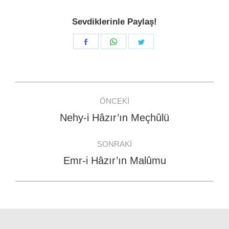
Sevdiklerinle Paylaş!
Share
Share
Share
on
on
on
Facebook
WhatsApp
Twitter
Post
ÖNCEKI
navigation
Nehy-i Hâzır’ın Meçhûlü
Previous
post:
SONRAKI
Emr-i Hâzır’ın Malûmu
Next
post: