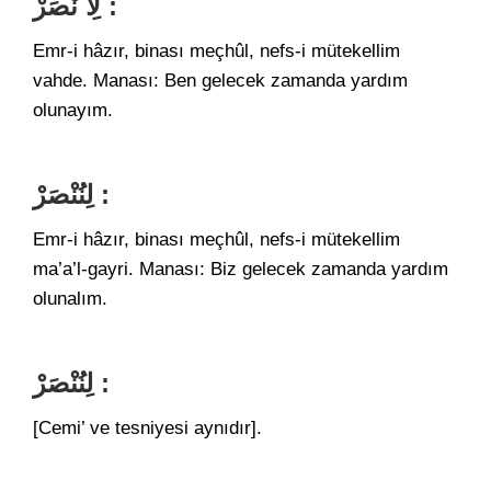
لِاُ نْصَرْ :
Emr-i hâzır, binası meçhûl, nefs-i mütekellim
vahde. Manası: Ben gelecek zamanda yardım
olunayım.
لِنُنْصَرْ :
Emr-i hâzır, binası meçhûl, nefs-i mütekellim
ma’a’l-gayri. Manası: Biz gelecek zamanda yardım
olunalım.
لِنُنْصَرْ :
[Cemi’ ve tesniyesi aynıdır].