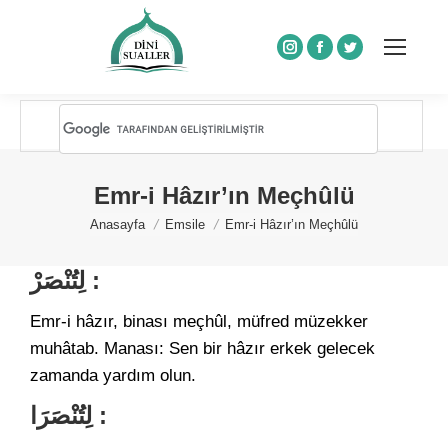
Instagram
Facebook
Twitter
Emr-i Hâzır’ın Meçhûlü
You are here:
Anasayfa
Emsile
Emr-i Hâzır’ın Meçhûlü
لِتُنْصَرْ :
Emr-i hâzır, binası meçhûl, müfred müzekker
muhâtab. Manası: Sen bir hâzır erkek gelecek
zamanda yardım olun.
لِتُنْصَرَا :