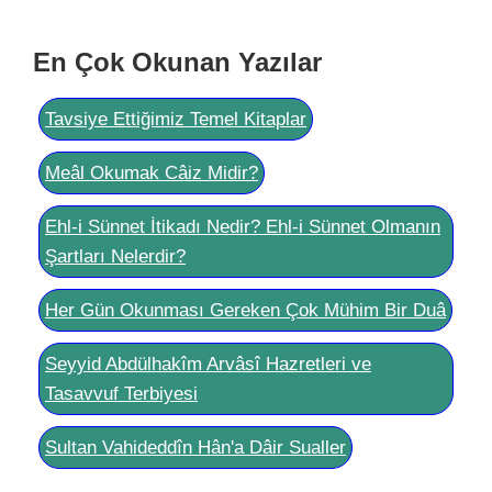
En Çok Okunan Yazılar
Tavsiye Ettiğimiz Temel Kitaplar
Meâl Okumak Câiz Midir?
Ehl-i Sünnet İtikadı Nedir? Ehl-i Sünnet Olmanın
Şartları Nelerdir?
Her Gün Okunması Gereken Çok Mühim Bir Duâ
Seyyid Abdülhakîm Arvâsî Hazretleri ve
Tasavvuf Terbiyesi
Sultan Vahideddîn Hân'a Dâir Sualler