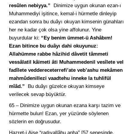
resûlen nebiyya.”
Dinimize uygun okunan ezan-ı
Muhammediyi işitince, kemal-i hürmetle dinleyip
ezandan sonra bu duâyı okuyan kimsenin günahları
her ne kadar çok olsa yine affolunur. Yine
buyurdular ki:
“Ey benim ümmet-ü Ashâbım!
Ezan bitince bu duâyı dahi okuyunuz:
Allahümme rabbe hâzihid dâvetit tâmmeti
vessâlatil kâimeti âti Muhammedenil vesîlete vel
fadîlete veddereceterrefi’ate veb’ashu mekâmen
mahmûdenillezi vaadtehu inneke la tuhlifül
mîâd.”
Bu duâyı güzelce okuyan kimseye
verilecek sevap büyüktür.
65 – Dinimize uygun okunan ezana karşı tazim ve
hürmette bulun! Ezan, yer yüzünde söylenen
sözlerin en doğrusudur.
Hazret-i Aişe “radıyallâhu anha” [57 senesinde,