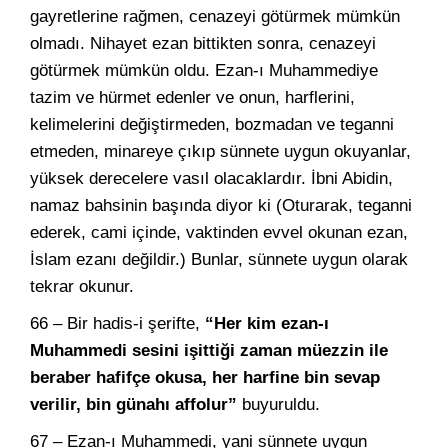
gayretlerine rağmen, cenazeyi götürmek mümkün
olmadı. Nihayet ezan bittikten sonra, cenazeyi
götürmek mümkün oldu. Ezan-ı Muhammediye
tazim ve hürmet edenler ve onun, harflerini,
kelimelerini değiştirmeden, bozmadan ve teganni
etmeden, minareye çıkıp sünnete uygun okuyanlar,
yüksek derecelere vasıl olacaklardır. İbni Abidin,
namaz bahsinin başında diyor ki (Oturarak, teganni
ederek, cami içinde, vaktinden evvel okunan ezan,
İslam ezanı değildir.) Bunlar, sünnete uygun olarak
tekrar okunur.
66 – Bir hadis-i şerifte,
“Her kim ezan-ı
Muhammedi sesini işittiği zaman müezzin ile
beraber hafifçe okusa, her harfine bin sevap
verilir, bin günahı affolur”
buyuruldu.
67 – Ezan-ı Muhammedi, yani sünnete uygun