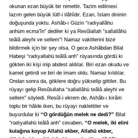
okunan ezan büyük bir nimettir. Tazim edilmesi
lazım gelen büyük lütf-i ilâhîdir. Ezan, İslam dininin
doğuşunda yoktu. Ashâb-ı Güzin “radıyallâhu
anhüm ecma’în” dediler ki ya Resûlallah “sallallâhü
teâlâ aleyhi ve sellem”! Namaz vakitlerini bize
bildirmek için bir şey olsa. O gece Ashâbdan Bilal
Habeşi “radıyallahü teâlâ anh” rüyasında gördü ki
gökten iki kişi inip abdest aldılar. Biri ezan okudu ve
kamet getirdi ve biri de imam oldu. Namaz kıldılar.
Ondan sonra da, göklere doğru yükselip gittiler. Bu
rüyayı gelip Resûlullaha “sallallâhü teâlâ aleyhi ve
sellem” söyledi. Resûl-i ekrem de, Ashâb-ı kirâm
toplu bir hâlde iken, bu rüyayı naklettiler ve
buyurdular ki
“O gördüğün melek ne dedi?”
Bilal
“radıyallahü teâlâ anh” cevaben,
“O melek, iki elini
kulağına koyup Allahü ekber, Allahü ekber,