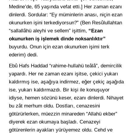
Medine’de, 65 yaşında vefat etti.] Her zaman ezanı
dinlerdi. Sordular: “Ey müminlerin anası, niçin ezan
okunurken işini terkediyorsun?” (Ben Resûlullahtan
“sallallâhü aleyhi ve sellem” işittim,
“Ezan
okunurken iş işlemek dinde noksanlıktır”
buyurdu. Onun için ezan okunurken işimi terk
ederim) dedi.
Ebû Hafs Haddad “rahime-hullahü teâlâ”, demircilik
yapardı. Her ne zaman ezanı işitse, çekici yukarı
kaldırmış ise, aşağıya indirmez, eğer çekiç aşağıda
ise, yukarı kaldırmazdı. Bir kişi ile konuşuyor
idiyse, hemen sözünü keser, ezanı dinlerdi. Nihayet
bu zât merhum oldu. Dostları, cenazesini
götürürlerken, müezzin minareden “Allahü ekber”
diyerek ezan okumaya başladı. Cenazeyi
götürenlerin ayakları yürüyemez oldu. Cehd ve