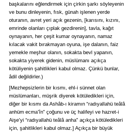
başkalarını eğlendirmek için çirkin şarkı söyleyenin
ve bunu dinleyenin, fısk, günah işlenen yerde
oturanın, avret yeri açık gezenin, [karısını, kızını,
emrinde olanları çıplak gezdirenin], tavla, kağıt
oynayanın, her çeşit kumar oynayanın, namaz
kılacak vakit bırakmayan oyuna, işe dalanın, faiz
yemekle meşhur olanın, sokakta bevl yapanın,
sokakta yiyerek gidenin, müslümanı açıkça
kötüliyenin şahitlikleri kabul olmaz. Çünkü bunlar,
âdil değildirler.)
[Mezhepsizlerin bir kısmı, ehl-i sünnet olan
müslümanları, müşrik diyerek kötüledikleri için,
diğer bir kısmı da Ashâb-ı kiramın “radıyallahü teâlâ
anhüm ecma’în” çoğunu ve üç halifeyi ve hazret-i
Aişe’yi “radıyallahü teâlâ anha” açıkça kötüledikleri
için, şahitlikleri kabul olmaz.] Açıkça bir büyük