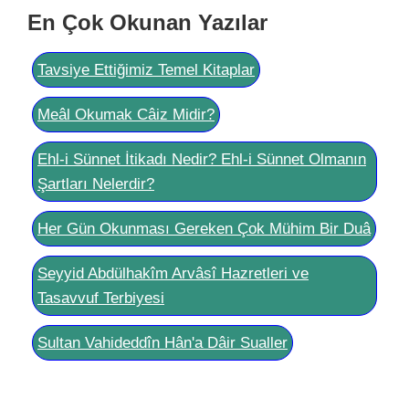
En Çok Okunan Yazılar
Tavsiye Ettiğimiz Temel Kitaplar
Meâl Okumak Câiz Midir?
Ehl-i Sünnet İtikadı Nedir? Ehl-i Sünnet Olmanın
Şartları Nelerdir?
Her Gün Okunması Gereken Çok Mühim Bir Duâ
Seyyid Abdülhakîm Arvâsî Hazretleri ve
Tasavvuf Terbiyesi
Sultan Vahideddîn Hân'a Dâir Sualler