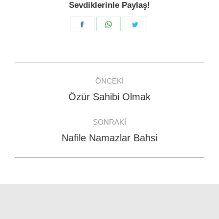
Sevdiklerinle Paylaş!
Share
Share
Share
on
on
on
Facebook
WhatsApp
Twitter
Post
ÖNCEKI
navigation
Özür Sahibi Olmak
Previous
post:
SONRAKI
Nafile Namazlar Bahsi
Next
post: