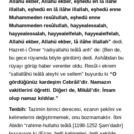
Allahü ekber, Allahü ekber, eşhedü en lâ ilâhe
illallah, eşhedü en lâ ilâhe illallah, eşhedü enne
Muhammeden resûlullah, eşhedü enne
Muhammeden resûlullah, hayyealessalah,
hayyealessalah, hayyealelfelah, hayyealelfelah,
Allahü ekber, Allahü ekber, lâ ilâhe illallah”
dedi.
Hazret-i Ömer “radıyallahü teâlâ anh” de: (Ben de,
bu gece rüyamda böyle gördüm) dedi. Ashâbdan bu
rüyayı görüp haber verenler oldu. Resûl-i ekrem
“sallallâhü teâlâ aleyhi ve sellem” buyurdu ki
“O
gördüğünüz kardeşim Cebrâil’dir. Namazın
vakitlerini öğretti. Diğeri de, Mikâil’dir. İmam
olup namaz kıldılar.”
Tenbih:
Tazimin birinci derecesi, ezanın şeklini ve
kelimelerini değiştirmemek, onu bozmamaktır. İbni
Abidin “rahime-hullahü teâlâ [1198-1252 Şam’dadır]
buyuruyor ki (Ezan, belli kelimeleri, belli şekilde