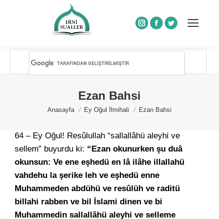
Instagram
Facebook
Twitter
Ezan Bahsi
You are here:
Anasayfa
Ey Oğul İlmihali
Ezan Bahsi
64 – Ey Oğul! Resûlullah “sallallâhü aleyhi ve
sellem” buyurdu ki:
“Ezan okunurken şu duâ
okunsun: Ve ene eşhedü en lâ ilâhe illallahü
vahdehu la şerike leh ve eşhedü enne
Muhammeden abdühü ve resûlüh ve raditü
billahi rabben ve bil İslami dinen ve bi
Muhammedin sallallâhü aleyhi ve selleme