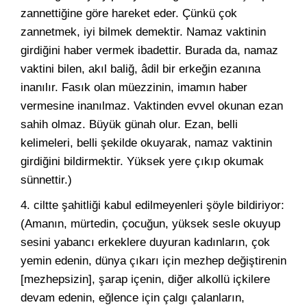
zannettiğine göre hareket eder. Çünkü çok
zannetmek, iyi bilmek demektir. Namaz vaktinin
girdiğini haber vermek ibadettir. Burada da, namaz
vaktini bilen, akıl baliğ, âdil bir erkeğin ezanına
inanılır. Fasık olan müezzinin, imamın haber
vermesine inanılmaz. Vaktinden evvel okunan ezan
sahih olmaz. Büyük günah olur. Ezan, belli
kelimeleri, belli şekilde okuyarak, namaz vaktinin
girdiğini bildirmektir. Yüksek yere çıkıp okumak
sünnettir.)
4. ciltte şahitliği kabul edilmeyenleri şöyle bildiriyor:
(Amanın, mürtedin, çocuğun, yüksek sesle okuyup
sesini yabancı erkeklere duyuran kadınların, çok
yemin edenin, dünya çıkarı için mezhep değiştirenin
[mezhepsizin], şarap içenin, diğer alkollü içkilere
devam edenin, eğlence için çalgı çalanların,