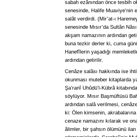
sabah ezânından önce tesbih ok
senesinde, Halife Muaviye’nin e
salât verdirdi. (Mir’at-ı Harem
senesinde Mısır’da Sultân Nâsı
akşam namazının ardından geti
buna tezkir derler ki, cuma günü
Hanefîlerin yaşadığı memleketl
ardından getirilir.
Cenâze salâsı hakkında ise ihti
okunması muteber kitaplarda yaz
Şa’ranî Uhûdü’l-Kübrâ kitabınd
söylüyor. Mısır Başmüftüsü Bahî
ardından salâ verilmesi, cenâz
ki: Ölen kimsenin, akrabaların
cenaze namazını kılarak ve ona 
âlimler, bir şahsın ölümünü ilan