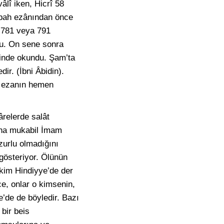
lî iken, Hicrî 58
sabah ezânından önce
î 781 veya 791
du. On sene sonra
inde okundu. Şam’ta
ir. (İbni Âbidin).
e ezanın hemen
ârelerde salât
Buna mukabil İmam
zurlu olmadığını
gösteriyor. Ölünün
kim Hindiyye’de der
e, onlar o kimsenin,
’de de böyledir. Bazı
 bir beis