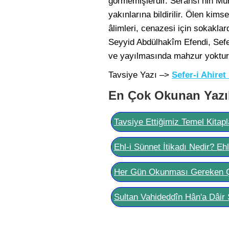
görmemişlerdir. Serahsî’nin Muh
yakınlarına bildirilir. Ölen kim
âlimleri, cenazesi için sokaklar
Seyyid Abdülhakîm Efendi, Sefer
ve yayılmasında mahzur yoktur
Tavsiye Yazı –>
Sefer-i Ahiret
En Çok Okunan Yazı
Tavsiye Ettiğimiz Temel Kitapl
Ehl-i Sünnet İtikadı Nedir? Eh
Her Gün Okunması Gereken 
Sultan Vahideddîn Hân'a Dâir 