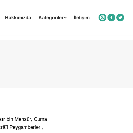
Hakkımızda
Kategoriler
İletişim
Instagram
Facebook
Twitte
âsır bin Mensûr, Cuma
srâîl Peygamberleri,