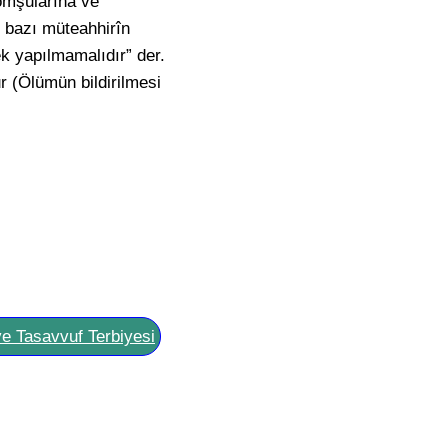
komşularına ve
e bazı müteahhirîn
ek yapılmamalıdır” der.
r (Ölümün bildirilmesi
ve Tasavvuf Terbiyesi