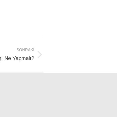
SONRAKI
şı Ne Yapmalı?