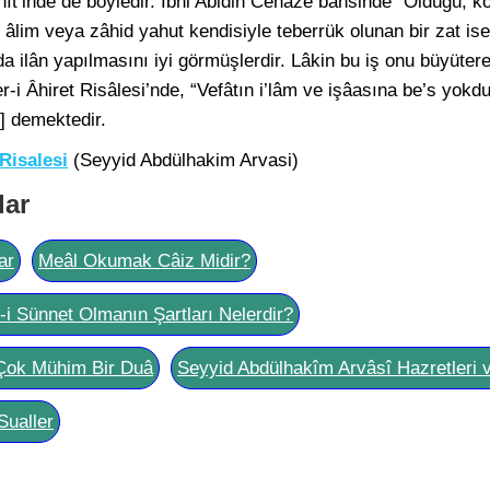
ît’inde de böyledir. İbni Abidin Cenaze bahsinde “Öldüğü, 
se âlim veya zâhid yahut kendisiyle teberrük olunan bir zat is
da ilân yapılmasını iyi görmüşlerdir. Lâkin bu iş onu büyüter
-i Âhiret Risâlesi’nde, “Vefâtın i’lâm ve işâasına be’s yokdu
] demektedir.
 Risalesi
(Seyyid Abdülhakim Arvasi)
lar
ar
Meâl Okumak Câiz Midir?
l-i Sünnet Olmanın Şartları Nelerdir?
Çok Mühim Bir Duâ
Seyyid Abdülhakîm Arvâsî Hazretleri 
Sualler