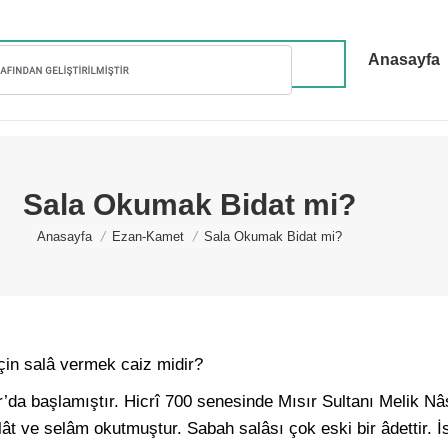
Anasayfa
Sala Okumak Bidat mi?
You are here:
Anasayfa
Ezan-Kamet
Sala Okumak Bidat mi?
in salâ vermek caiz midir?
r’da başlamıştır. Hicrî 700 senesinde Mısır Sultanı Melik N
t ve selâm okutmuştur. Sabah salâsı çok eski bir âdettir. İ