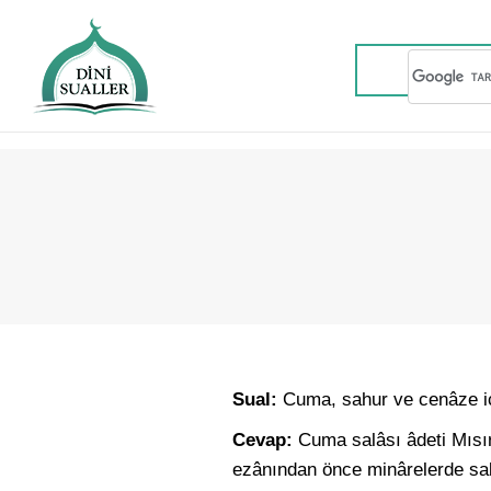
Sual:
Cuma, sahur ve cenâze iç
Cevap:
Cuma salâsı âdeti Mısı
ezânından önce minârelerde salâ