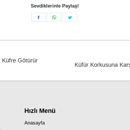
Sevdiklerinle Paylaş!
Share
Share
Share
on
on
on
Facebook
WhatsApp
Twitter
 Küfre Götürür
Next
Küfür Korkusuna Kar
post:
Hızlı Menü
Anasayfa