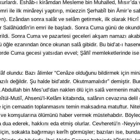
urlardı. Eshâb-ı kirâmdan Mesleme bin Muhalled, Mısır’da vâ
mri ile ilk minâreyi yaptırıp, müezzin Şerhabîl bin Âmir’e 
eyn). Ezândan sonra salât ve selâm getirmek, ilk olarak Hicr
r Salâhüddîn’in emri ile başladı. Sonra Cuma günü de okun
rildi. Sonra Cuma ve pazartesi geceleri akşam namazı akab
 öğle ezanından önce okunan salâ gibidir. Bu bid’at-ı hasened
erde Cuma gecesi yatsıdan evvel; Şâfiî memleketlerinde is
lâf olundu: Bazı âlimler “Cenâze olduğunu bildirmek için min
ılı değildir. Şu halde bid’atdir. Okutmamalıdır” demiştir. 
a Abdullah bin Mes’ud’dan naklen ölü için salâ vermenin mah
tül-Mutiî, Ahsenü’l-Kelâm kitabında, salânın cevazına delil 
e için cemaatin toplanmasını temin maksadına matuftur. Nite
a ve komşularına ölümünü haber vermek müstehabdır. Böylec
dua ederek, hakkını eda etmiş olurlar. Cevheretü’n -Neyyire
 için, sokakta bağırmayı kerîh görmüşler; bazıları ise, bunda