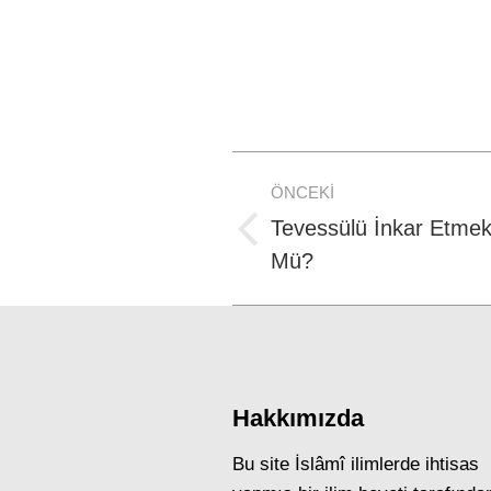
Post
ÖNCEKI
navigation
Tevessülü İnkar Etmek
Previous
Mü?
post:
Hakkımızda
Bu site İslâmî ilimlerde ihtisas