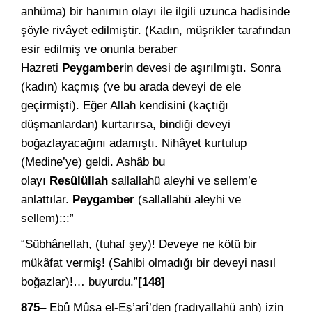
anhüma) bir hanımın olayı ile ilgili uzunca hadisinde
şöyle rivâyet edilmiştir. (Kadın, müşrikler tarafından
esir edilmiş ve onunla beraber
Hazreti
Peygamber
in devesi de aşırılmıştı. Sonra
(kadın) kaçmış (ve bu arada deveyi de ele
geçirmişti). Eğer Allah kendisini (kaçtığı
düşmanlardan) kurtarırsa, bindiği deveyi
boğazlayacağını adamıştı. Nihâyet kurtulup
(Medine’ye) geldi. Ashâb bu
olayı
Resûlüllah
sallallahü aleyhi ve sellem’e
anlattılar.
Peygamber
(sallallahü aleyhi ve
sellem):::”
“Sübhânellah, (tuhaf şey)! Deveye ne kötü bir
mükâfat vermiş! (Sahibi olmadığı bir deveyi nasıl
boğazlar)!… buyurdu.”
[148]
875
– Ebû Mûsa el-Eş’arî’den (radıyallahü anh) izin