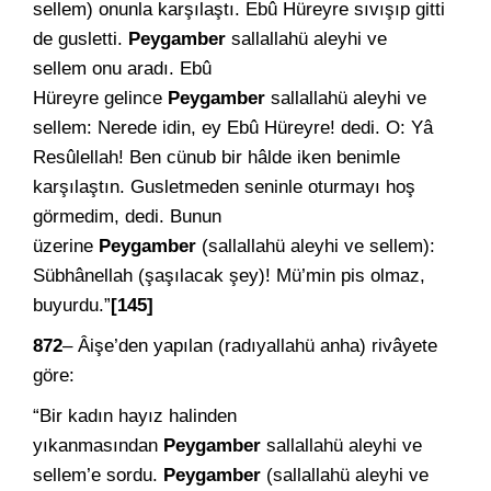
sellem) onunla karşılaştı. Ebû Hüreyre sıvışıp gitti
de gusletti.
Peygamber
sallallahü aleyhi ve
sellem onu aradı. Ebû
Hüreyre gelince
Peygamber
sallallahü aleyhi ve
sellem: Nerede idin, ey Ebû Hüreyre! dedi. O: Yâ
Resûlellah! Ben cünub bir hâlde iken benimle
karşılaştın. Gusletmeden seninle oturmayı hoş
görmedim, dedi. Bunun
üzerine
Peygamber
(sallallahü aleyhi ve sellem):
Sübhânellah (şaşılacak şey)! Mü’min pis olmaz,
buyurdu.”
[145]
872
– Âişe’den yapılan (radıyallahü anha) rivâyete
göre:
“Bir kadın hayız halinden
yıkanmasından
Peygamber
sallallahü aleyhi ve
sellem’e sordu.
Peygamber
(sallallahü aleyhi ve