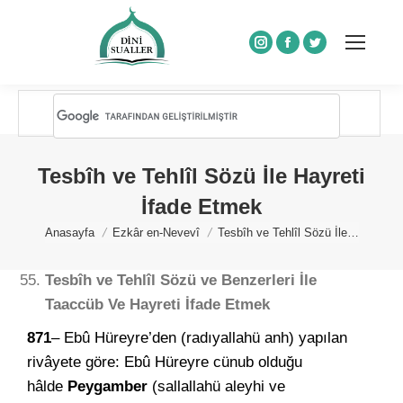
Instagram
Facebook
Twitter
Tesbîh ve Tehlîl Sözü İle Hayreti
İfade Etmek
You are here:
Anasayfa
Ezkâr en-Nevevî
Tesbîh ve Tehlîl Sözü İle…
Tesbîh ve Tehlîl Sözü ve Benzerleri İle
Taaccüb Ve Hayreti İfade Etmek
871
– Ebû Hüreyre’den (radıyallahü anh) yapılan
rivâyete göre: Ebû Hüreyre cünub olduğu
hâlde
Peygamber
(sallallahü aleyhi ve