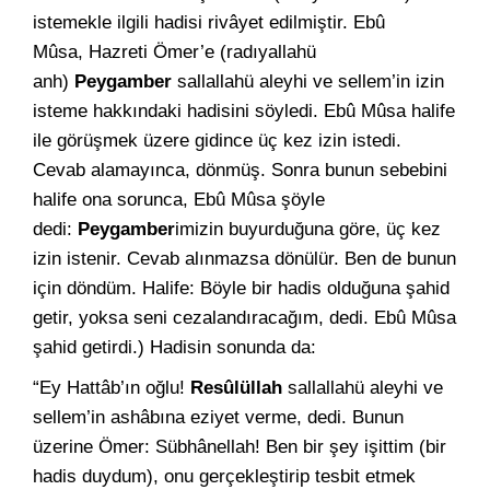
istemekle ilgili hadisi rivâyet edilmiştir. Ebû
Mûsa, Hazreti Ömer’e (radıyallahü
anh)
Peygamber
sallallahü aleyhi ve sellem’in izin
isteme hakkındaki hadisini söyledi. Ebû Mûsa halife
ile görüşmek üzere gidince üç kez izin istedi.
Cevab alamayınca, dönmüş. Sonra bunun sebebini
halife ona sorunca, Ebû Mûsa şöyle
dedi:
Peygamber
imizin buyurduğuna göre, üç kez
izin istenir. Cevab alınmazsa dönülür. Ben de bunun
için döndüm. Halife: Böyle bir hadis olduğuna şahid
getir, yoksa seni cezalandıracağım, dedi. Ebû Mûsa
şahid getirdi.) Hadisin sonunda da:
“Ey Hattâb’ın oğlu!
Resûlüllah
sallallahü aleyhi ve
sellem’in ashâbına eziyet verme, dedi. Bunun
üzerine Ömer: Sübhânellah! Ben bir şey işittim (bir
hadis duydum), onu gerçekleştirip tesbit etmek