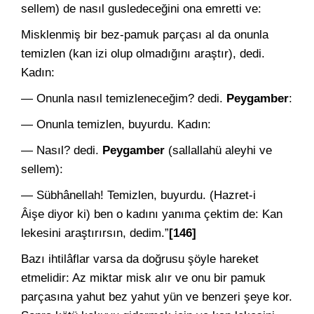
sellem) de nasıl gusledeceğini ona emretti ve:
Misklenmiş bir bez-pamuk parçası al da onunla
temizlen (kan izi olup olmadığını araştır), dedi.
Kadın:
— Onunla nasıl temizleneceğim? dedi.
Peygamber
:
— Onunla temizlen, buyurdu. Kadın:
— Nasıl? dedi.
Peygamber
(sallallahü aleyhi ve
sellem):
— Sübhânellah! Temizlen, buyurdu. (Hazret-i
Âişe diyor ki) ben o kadını yanıma çektim de: Kan
lekesini araştırırsın, dedim.”
[146]
Bazı ihtilâflar varsa da doğrusu şöyle hareket
etmelidir: Az miktar misk alır ve onu bir pamuk
parçasına yahut bez yahut yün ve benzeri şeye kor.