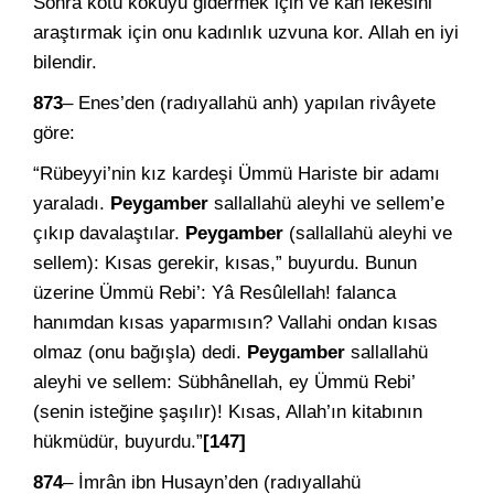
Sonra kötü kokuyu gidermek için ve kan lekesini
araştırmak için onu kadınlık uzvuna kor. Allah en iyi
bilendir.
873
– Enes’den (radıyallahü anh) yapılan rivâyete
göre:
“Rübeyyi’nin kız kardeşi Ümmü Hariste bir adamı
yaraladı.
Peygamber
sallallahü aleyhi ve sellem’e
çıkıp davalaştılar.
Peygamber
(sallallahü aleyhi ve
sellem): Kısas gerekir, kısas,” buyurdu. Bunun
üzerine Ümmü Rebi’: Yâ Resûlellah! falanca
hanımdan kısas yaparmısın? Vallahi ondan kısas
olmaz (onu bağışla) dedi.
Peygamber
sallallahü
aleyhi ve sellem: Sübhânellah, ey Ümmü Rebi’
(senin isteğine şaşılır)! Kısas, Allah’ın kitabının
hükmüdür, buyurdu.”
[147]
874
– İmrân ibn Husayn’den (radıyallahü