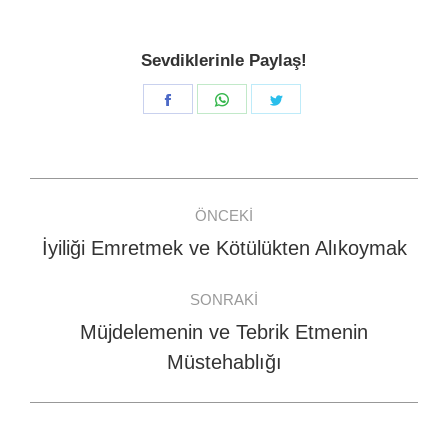
Sevdiklerinle Paylaş!
Share
Share
Share
on
on
on
Facebook
WhatsApp
Twitter
Post
ÖNCEKI
navigation
İyiliği Emretmek ve Kötülükten Alıkoymak
Previous
post:
SONRAKI
Müjdelemenin ve Tebrik Etmenin
Next
Müstehablığı
post: