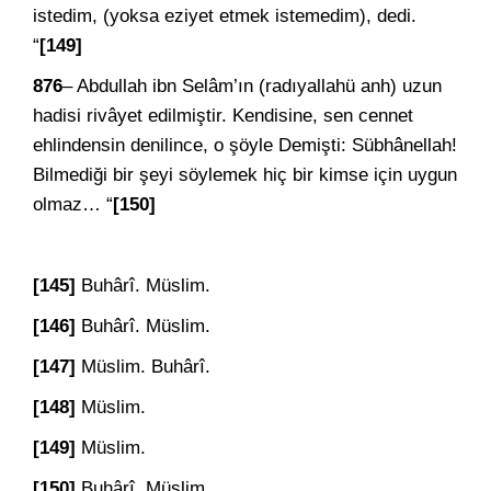
istedim, (yoksa eziyet etmek istemedim), dedi.
“
[149]
876
– Abdullah ibn Selâm’ın (radıyallahü anh) uzun
hadisi rivâyet edilmiştir. Kendisine, sen cennet
ehlindensin denilince, o şöyle Demişti: Sübhânellah!
Bilmediği bir şeyi söylemek hiç bir kimse için uygun
olmaz… “
[150]
[145]
Buhârî. Müslim.
[146]
Buhârî. Müslim.
[147]
Müslim. Buhârî.
[148]
Müslim.
[149]
Müslim.
[150]
Buhârî. Müslim.