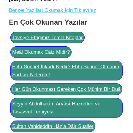
Benzer Yazıları Okumak İçin Tıklayınız
En Çok Okunan Yazılar
Tavsiye Ettiğimiz Temel Kitaplar
Meâl Okumak Câiz Midir?
Ehl-i Sünnet İtikadı Nedir? Ehl-i Sünnet Olmanın
Şartları Nelerdir?
Her Gün Okunması Gereken Çok Mühim Bir Duâ
Seyyid Abdülhakîm Arvâsî Hazretleri ve
Tasavvuf Terbiyesi
Sultan Vahideddîn Hân'a Dâir Sualler