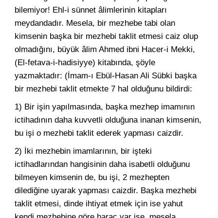
bilemiyor! Ehl-i sünnet âlimlerinin kitapları
meydandadır. Mesela, bir mezhebe tabi olan
kimsenin başka bir mezhebi taklit etmesi caiz olup
olmadığını, büyük âlim Ahmed ibni Hacer-i Mekki,
(El-fetava-i-hadisiyye) kitabında, şöyle
yazmaktadır: (İmam-ı Ebül-Hasan Ali Sübki başka
bir mezhebi taklit etmekte 7 hal olduğunu bildirdi:
1) Bir işin yapılmasında, başka mezhep imamının
ictihadının daha kuvvetli olduğuna inanan kimsenin,
bu işi o mezhebi taklit ederek yapması caizdir.
2) İki mezhebin imamlarının, bir işteki
ictihadlarından hangisinin daha isabetli olduğunu
bilmeyen kimsenin de, bu işi, 2 mezhepten
dilediğine uyarak yapması caizdir. Başka mezhebi
taklit etmesi, dinde ihtiyat etmek için ise yahut
kendi mezhebine göre haraç var ise, mesela