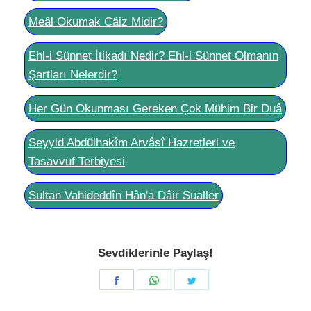
Meâl Okumak Câiz Midir?
Ehl-i Sünnet İtikadı Nedir? Ehl-i Sünnet Olmanın
Şartları Nelerdir?
Her Gün Okunması Gereken Çok Mühim Bir Duâ
Seyyid Abdülhakîm Arvâsî Hazretleri ve
Tasavvuf Terbiyesi
Sultan Vahideddîn Hân'a Dâir Sualler
Sevdiklerinle Paylaş!
Share
Share
Share
on
on
on