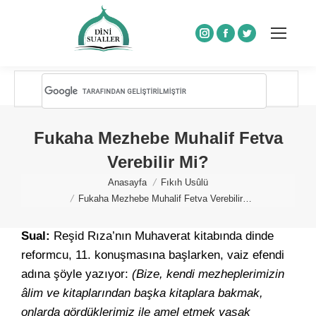
Instagram
Facebook
Twitter
Fukaha Mezhebe Muhalif Fetva
Verebilir Mi?
You are here:
Anasayfa
Fıkıh Usûlü
Fukaha Mezhebe Muhalif Fetva Verebilir…
Sual:
Reşid Rıza’nın Muhaverat kitabında dinde
reformcu, 11. konuşmasına başlarken, vaiz efendi
adına şöyle yazıyor:
(Bize, kendi mezheplerimizin
âlim ve kitaplarından başka kitaplara bakmak,
onlarda gördüklerimiz ile amel etmek yasak