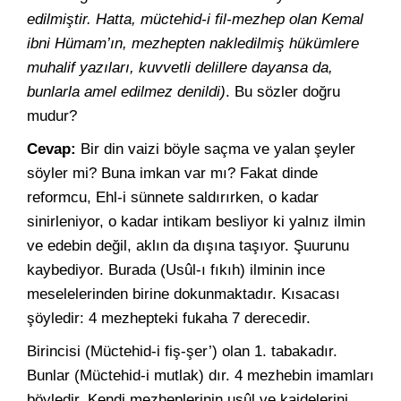
edilmiştir. Hatta, müctehid-i fil-mezhep olan Kemal
ibni Hümam’ın, mezhepten nakledilmiş hükümlere
muhalif yazıları, kuvvetli delillere dayansa da,
bunlarla amel edilmez denildi)
. Bu sözler doğru
mudur?
Cevap:
Bir din vaizi böyle saçma ve yalan şeyler
söyler mi? Buna imkan var mı? Fakat dinde
reformcu, Ehl-i sünnete saldırırken, o kadar
sinirleniyor, o kadar intikam besliyor ki yalnız ilmin
ve edebin değil, aklın da dışına taşıyor. Şuurunu
kaybediyor. Burada (Usûl-ı fıkıh) ilminin ince
meselelerinden birine dokunmaktadır. Kısacası
şöyledir: 4 mezhepteki fukaha 7 derecedir.
Birincisi (Müctehid-i fiş-şer’) olan 1. tabakadır.
Bunlar (Müctehid-i mutlak) dır. 4 mezhebin imamları
böyledir. Kendi mezheplerinin usûl ve kaidelerini