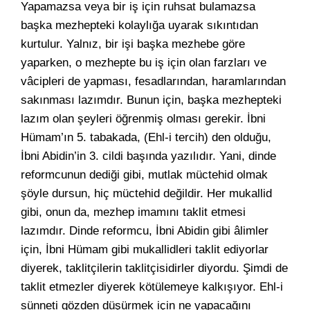
Yapamazsa veya bir iş için ruhsat bulamazsa
başka mezhepteki kolaylığa uyarak sıkıntıdan
kurtulur. Yalnız, bir işi başka mezhebe göre
yaparken, o mezhepte bu iş için olan farzları ve
vâcipleri de yapması, fesadlarından, haramlarından
sakınması lazımdır. Bunun için, başka mezhepteki
lazım olan şeyleri öğrenmiş olması gerekir. İbni
Hümam’ın 5. tabakada, (Ehl-i tercih) den olduğu,
İbni Abidin’in 3. cildi başında yazılıdır. Yani, dinde
reformcunun dediği gibi, mutlak müctehid olmak
şöyle dursun, hiç müctehid değildir. Her mukallid
gibi, onun da, mezhep imamını taklit etmesi
lazımdır. Dinde reformcu, İbni Abidin gibi âlimler
için, İbni Hümam gibi mukallidleri taklit ediyorlar
diyerek, taklitçilerin taklitçisidirler diyordu. Şimdi de
taklit etmezler diyerek kötülemeye kalkışıyor. Ehl-i
sünneti gözden düşürmek için ne yapacağını