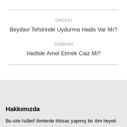
Facebook
WhatsApp
Twitter
Post
ÖNCEKI
navigation
Beydavi Tefsirinde Uydurma Hadis Var Mı?
Previous
post:
SONRAKI
Hadisle Amel Etmek Caiz Mi?
Next
post:
Hakkımızda
Bu site İslâmî ilimlerde ihtisas yapmış bir ilim heyeti