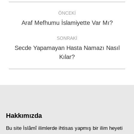
Post
ÖNCEKI
navigation
Araf Mefhumu İslamiyette Var Mı?
Previous
post:
SONRAKI
Secde Yapamayan Hasta Namazı Nasıl
Next
Kılar?
post:
Hakkımızda
Bu site İslâmî ilimlerde ihtisas yapmış bir ilim heyeti