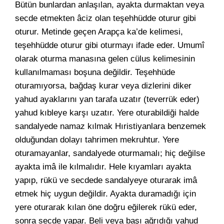
Bütün bunlardan anlaşılan, ayakta durmaktan veya
secde etmekten âciz olan teşehhüdde oturur gibi
oturur. Metinde geçen Arapça ka’de kelimesi,
teşehhüdde oturur gibi oturmayı ifade eder. Umumî
olarak oturma manasına gelen cülus kelimesinin
kullanılmaması boşuna değildir. Teşehhüde
oturamıyorsa, bağdaş kurar veya dizlerini diker
yahud ayaklarını yan tarafa uzatır (teverrük eder)
yahud kıbleye karşı uzatır. Yere oturabildiği halde
sandalyede namaz kılmak Hıristiyanlara benzemek
olduğundan dolayı tahrimen mekruhtur. Yere
oturamayanlar, sandalyede oturmamalı; hiç değilse
ayakta imâ ile kılmalıdır. Hele kıyamları ayakta
yapıp, rükü ve secdede sandalyeye oturarak imâ
etmek hiç uygun değildir. Ayakta duramadığı için
yere oturarak kılan öne doğru eğilerek rükü eder,
sonra secde yapar. Beli veya başı ağrıdığı yahud