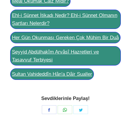
Meâl Okumak Câiz Midir?
Ehl-i Sünnet İtikadı Nedir? Ehl-i Sünnet Olmanın
Şartları Nelerdir?
Her Gün Okunması Gereken Çok Mühim Bir Duâ
Seyyid Abdülhakîm Arvâsî Hazretleri ve
Tasavvuf Terbiyesi
Sultan Vahideddîn Hân'a Dâir Sualler
Sevdiklerinle Paylaş!
Share
Share
Share
on
on
on
Facebook
WhatsApp
Twitter