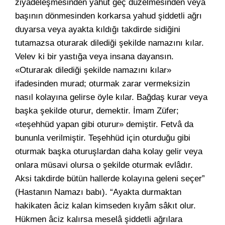
ziyadeleşmesinden yahut geç düzelmesinden veya
başının dönmesinden korkarsa yahud şiddetli ağrı
duyarsa veya ayakta kıldığı takdirde sidiğini
tutamazsa oturarak dilediği şekilde namazını kılar.
Velev ki bir yastığa veya insana dayansın.
«Oturarak dilediği şekilde namazını kılar»
ifadesinden murad; oturmak zarar vermeksizin
nasıl kolayına gelirse öyle kılar. Bağdaş kurar veya
başka şekilde oturur, demektir. İmam Züfer;
«teşehhüd yapan gibi oturur» demiştir. Fetvâ da
bununla verilmiştir. Teşehhüd için oturduğu gibi
oturmak başka oturuşlardan daha kolay gelir veya
onlara müsavi olursa o şekilde oturmak evlâdır.
Aksi takdirde bütün hallerde kolayına geleni seçer”
(Hastanın Namazı babı). “Ayakta durmaktan
hakikaten âciz kalan kimseden kıyâm sâkıt olur.
Hükmen âciz kalırsa meselâ şiddetli ağrılara