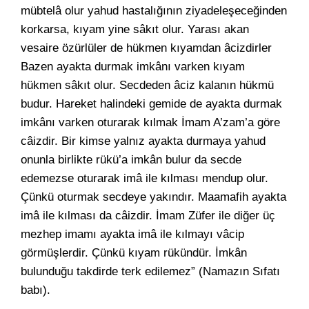
mübtelâ olur yahud hastalığının ziyadeleşeceğinden
korkarsa, kıyam yine sâkıt olur. Yarası akan
vesaire özürlüler de hükmen kıyamdan âcizdirler
Bazen ayakta durmak imkânı varken kıyam
hükmen sâkıt olur. Secdeden âciz kalanın hükmü
budur. Hareket halindeki gemide de ayakta durmak
imkânı varken oturarak kılmak İmam A’zam’a göre
câizdir. Bir kimse yalnız ayakta durmaya yahud
onunla birlikte rükü’a imkân bulur da secde
edemezse oturarak imâ ile kılması mendup olur.
Çünkü oturmak secdeye yakındır. Maamafih ayakta
imâ ile kılması da câizdir. İmam Züfer ile diğer üç
mezhep imamı ayakta imâ ile kılmayı vâcip
görmüşlerdir. Çünkü kıyam rükündür. İmkân
bulunduğu takdirde terk edilemez” (Namazın Sıfatı
babı).