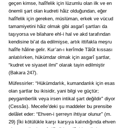
geçen kimse, halîfelik için lüzumlu olan ilk ve en
önemli şart olan kudreti hâiz olduğundan, eğer
halîfelik için gereken, müslüman, erkek ve vücud
tamamiyetini hâiz olmak gibi asgarî şartları da
taşıyorsa ve bilahare ehl-i hal ve akd tarafından
kendisine bi’at da edilmişse, artık ittifakla meşru
halîfe hâline gelir. Kur’an-ı kerîmde Tâlût kıssası
anlatılırken, hükümdar olmak için asgarî şartlar,
“kudret ve siyaset ilmi” olarak tayin edilmiştir
(Bakara 247).
Müfessirler: “Hükümdarlık, kumandanlık için esas
olan şartlar bu ikisidir, yani bilgi ve güçtür;
peygamberlik veya irsen intikal şart değildir” diyor
(Cessâs). Mecelle’deki şu maddeler bu prensibe
delâlet eder: “Ehven-i şerreyn ihtiyar olunur” (m.
29) [İki kötülükle karşı karşıya kalındığında ehven