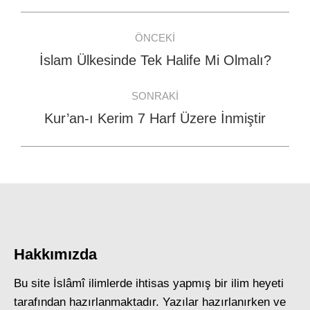
Post
ÖNCEKI
navigation
İslam Ülkesinde Tek Halife Mi Olmalı?
Previous
post:
SONRAKI
Kur’an-ı Kerim 7 Harf Üzere İnmiştir
Next
post:
Hakkımızda
Bu site İslâmî ilimlerde ihtisas yapmış bir ilim heyeti
tarafından hazırlanmaktadır. Yazılar hazırlanırken ve