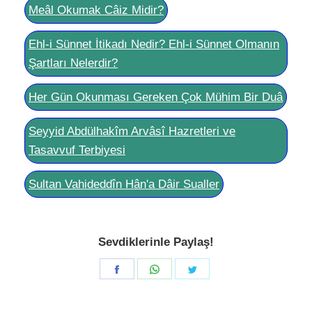
Meâl Okumak Câiz Midir?
Ehl-i Sünnet İtikadı Nedir? Ehl-i Sünnet Olmanın
Şartları Nelerdir?
Her Gün Okunması Gereken Çok Mühim Bir Duâ
Seyyid Abdülhakîm Arvâsî Hazretleri ve
Tasavvuf Terbiyesi
Sultan Vahideddîn Hân'a Dâir Sualler
Sevdiklerinle Paylaş!
Share
Share
Share
on
on
on
Facebook
WhatsApp
Twitter