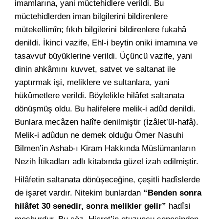
imamlarına, yani müctehidlere verildi. Bu
müctehidlerden iman bilgilerini bildirenlere
mütekellimîn; fıkıh bilgilerini bildirenlere fukahâ
denildi. İkinci vazife, Ehl-i beytin oniki imamına ve
tasavvuf büyüklerine verildi. Üçüncü vazife, yani
dinin ahkâmını kuvvet, satvet ve saltanat ile
yaptırmak işi, meliklere ve sultanlara, yani
hükûmetlere verildi. Böylelikle hilâfet saltanata
dönüşmüş oldu. Bu halifelere melik-i adûd denildi.
Bunlara mecâzen halîfe denilmiştir (İzâlet’ül-hafâ).
Melik-i adûdun ne demek olduğu Ömer Nasuhi
Bilmen’in Ashab-ı Kiram Hakkında Müslümanların
Nezih İtikadları adlı kitabında güzel izah edilmiştir.
Hilâfetin saltanata dönüşeceğine, çeşitli hadîslerde
de işaret vardır. Nitekim bunlardan
“Benden sonra
hilâfet 30 senedir, sonra melikler gelir”
hadîsi