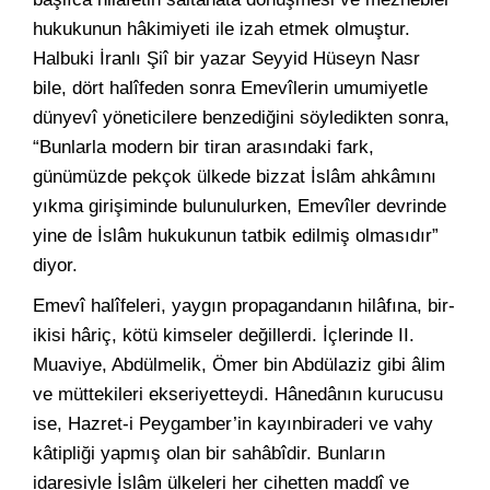
hukukunun hâkimiyeti ile izah etmek olmuştur.
Halbuki İranlı Şiî bir yazar Seyyid Hüseyn Nasr
bile, dört halîfeden sonra Emevîlerin umumiyetle
dünyevî yöneticilere benzediğini söyledikten sonra,
“Bunlarla modern bir tiran arasındaki fark,
günümüzde pekçok ülkede bizzat İslâm ahkâmını
yıkma girişiminde bulunulurken, Emevîler devrinde
yine de İslâm hukukunun tatbik edilmiş olmasıdır”
diyor.
Emevî halîfeleri, yaygın propagandanın hilâfına, bir-
ikisi hâriç, kötü kimseler değillerdi. İçlerinde II.
Muaviye, Abdülmelik, Ömer bin Abdülaziz gibi âlim
ve müttekileri ekseriyetteydi. Hânedânın kurucusu
ise, Hazret-i Peygamber’in kayınbiraderi ve vahy
kâtipliği yapmış olan bir sahâbîdir. Bunların
idaresiyle İslâm ülkeleri her cihetten maddî ve