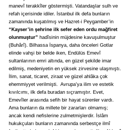
manevî terakkîler göstermişti. Vatandaşlar sulh ve
refah içerisinde idiler. İstanbul ilk defa bunların
zamanında kuşatılmış ve Hazret-i Peygamber’in
“Kayser’in şehrine ilk sefer eden ordu mağfiret
olunmuştur”
hadîsinin müjdesine kavuşulmuştur
(Buhârî). Bilhassa İspanya, daha önceleri Gotlar
elinde vahşi bir belde iken, Endülüs Emevî
sultanlarının emri altında, en güzel şekilde imar
edilmiş, medeniyetin en yüksek zirvesine ulaşmıştı.
İlim, sanat, ticaret, ziraat ve güzel ahlâka çok
ehemmiyyet verilmişti. Avrupa’ya ilim ve estetik
kıvılcımı, ilk defa buradan sıçramıştır. Evet,
Emevîler arasında sefih bir hayat sürenler vardı.
Ama bunların da millete bir zararları olmamış;
ancak kendi nefislerine zulmetmişlerdir. İslâm
hukukçuları bunların zamanında serbestçe ilmî