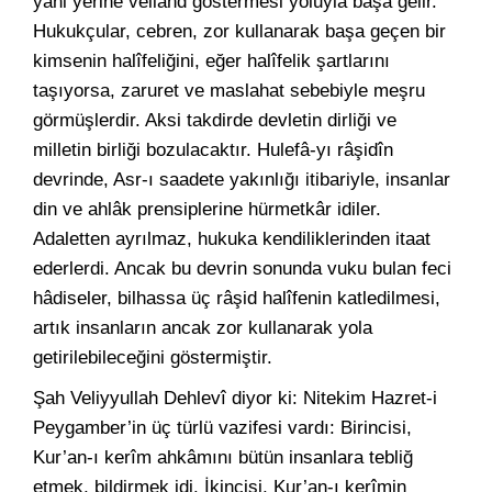
yani yerine veliahd göstermesi yoluyla başa gelir.
Hukukçular, cebren, zor kullanarak başa geçen bir
kimsenin halîfeliğini, eğer halîfelik şartlarını
taşıyorsa, zaruret ve maslahat sebebiyle meşru
görmüşlerdir. Aksi takdirde devletin dirliği ve
milletin birliği bozulacaktır. Hulefâ-yı râşidîn
devrinde, Asr-ı saadete yakınlığı itibariyle, insanlar
din ve ahlâk prensiplerine hürmetkâr idiler.
Adaletten ayrılmaz, hukuka kendiliklerinden itaat
ederlerdi. Ancak bu devrin sonunda vuku bulan feci
hâdiseler, bilhassa üç râşid halîfenin katledilmesi,
artık insanların ancak zor kullanarak yola
getirilebileceğini göstermiştir.
Şah Veliyyullah Dehlevî diyor ki: Nitekim Hazret-i
Peygamber’in üç türlü vazifesi vardı: Birincisi,
Kur’an-ı kerîm ahkâmını bütün insanlara tebliğ
etmek, bildirmek idi. İkincisi, Kur’an-ı kerîmin