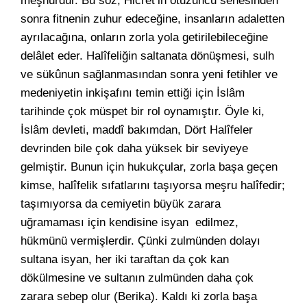
meşhurdur. Bu söz, Hicret’in otuzuncu senesinden
sonra fitnenin zuhur edeceğine, insanların adaletten
ayrılacağına, onların zorla yola getirilebileceğine
delâlet eder. Halîfeliğin saltanata dönüşmesi, sulh
ve sükûnun sağlanmasından sonra yeni fetihler ve
medeniyetin inkişafını temin ettiği için İslâm
tarihinde çok müspet bir rol oynamıştır. Öyle ki,
İslâm devleti, maddî bakımdan, Dört Halîfeler
devrinden bile çok daha yüksek bir seviyeye
gelmiştir. Bunun için hukukçular, zorla başa geçen
kimse, halîfelik sıfatlarını taşıyorsa meşru halîfedir;
taşımıyorsa da cemiyetin büyük zarara
uğramaması için kendisine isyan edilmez,
hükmünü vermişlerdir. Çünki zulmünden dolayı
sultana isyan, her iki taraftan da çok kan
dökülmesine ve sultanın zulmünden daha çok
zarara sebep olur (Berika). Kaldı ki zorla başa