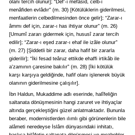
olanı tercih olunur]; “Def’-i mefâsid, celb-i
menâfiden evlâdır” (m. 30) [Kötülüklerin giderilmesi,
menfaatlerin celbedilmesinden önce gelir]; “Zarar-ı
âmmı def için, zarar-ı has ihtiyar olunur” (m. 26)
[Umumî zararı gidermek için, hususî zarar tercih
edilir]; “Zarar-ı eşed zarar-ı ehaf ile izâle olunur”
(m. 27) [Şiddetli bir zarar, daha hafif bir zararla
giderilir]; “İki fesad teâruz ettikde ehaffi irtikâb ile
a’zamının çaresine bakılır” (m. 28) [İki kötülük
karşı karşıya geldiğinde, hafif olanı işlenerek büyük
olanının giderilmesine çalışılır].
İbn Haldun, Mukaddime adlı eserinde, halîfeliğin
saltanata dönüşmesinin hangi zaruret ve ihtiyaçlar
altında gerçekleştiğini güzel anlatmaktadır. Bununla
beraber, modernistlerden ılımlı gibi görünenlerin bile
alâmeti neredeyse İslâm dünyasındaki inhitatı,
başlıca hilâfetin saltanata dönüşmesi ve mezhebler