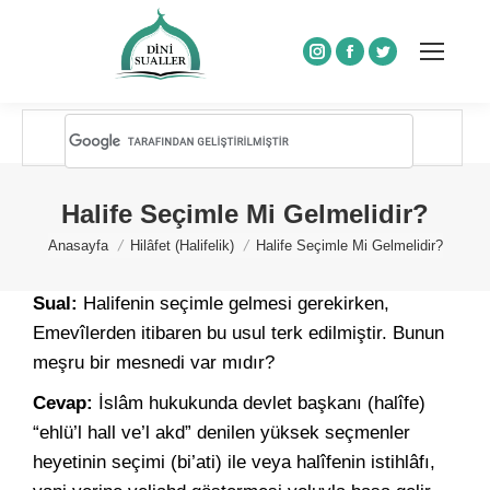
Instagram
Facebook
Twitter
Halife Seçimle Mi Gelmelidir?
You are here:
Anasayfa
Hilâfet (Halifelik)
Halife Seçimle Mi Gelmelidir?
Sual:
Halifenin seçimle gelmesi gerekirken,
Emevîlerden itibaren bu usul terk edilmiştir. Bunun
meşru bir mesnedi var mıdır?
Cevap:
İslâm hukukunda devlet başkanı (halîfe)
“ehlü’l hall ve’l akd” denilen yüksek seçmenler
heyetinin seçimi (bi’ati) ile veya halîfenin istihlâfı,