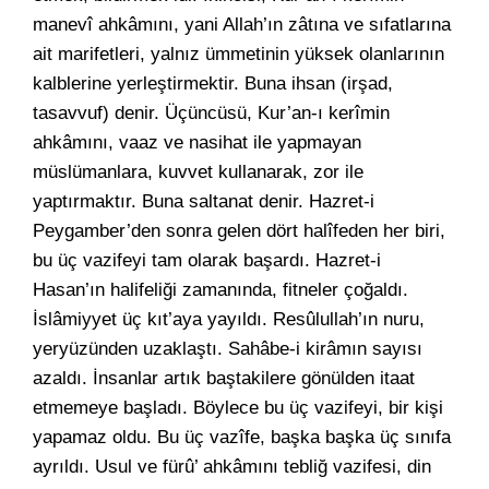
manevî ahkâmını, yani Allah’ın zâtına ve sıfatlarına
ait marifetleri, yalnız ümmetinin yüksek olanlarının
kalblerine yerleştirmektir. Buna ihsan (irşad,
tasavvuf) denir. Üçüncüsü, Kur’an-ı kerîmin
ahkâmını, vaaz ve nasihat ile yapmayan
müslümanlara, kuvvet kullanarak, zor ile
yaptırmaktır. Buna saltanat denir. Hazret-i
Peygamber’den sonra gelen dört halîfeden her biri,
bu üç vazifeyi tam olarak başardı. Hazret-i
Hasan’ın halifeliği zamanında, fitneler çoğaldı.
İslâmiyyet üç kıt’aya yayıldı. Resûlullah’ın nuru,
yeryüzünden uzaklaştı. Sahâbe-i kirâmın sayısı
azaldı. İnsanlar artık baştakilere gönülden itaat
etmemeye başladı. Böylece bu üç vazifeyi, bir kişi
yapamaz oldu. Bu üç vazîfe, başka başka üç sınıfa
ayrıldı. Usul ve fürû’ ahkâmını tebliğ vazifesi, din