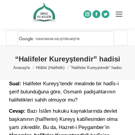
Instagram
Facebook
Twitter
“Halifeler Kureyştendir” hadisi
You are here:
Anasayfa
Hilâfet (Halifelik)
“Halifeler Kureyştendir” hadisi
Sual:
Halifeler Kureyş’tendir mealinde bir hadîs-i
şerif bulunduğuna göre, Osmanlı padişahlarının
halifelikleri sahih olmuyor mu?
Cevap:
Bazı İslâm hukuku kaynaklarında devlet
başkanının (halîfenin) Kureyş kabîlesinden olma
şartı zikredilir. Bu da, Hazret-i Peygamber’in