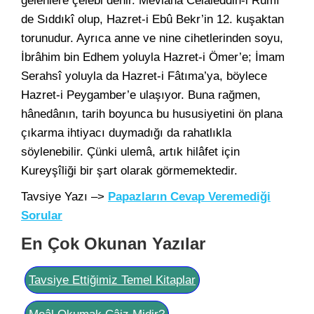
gelenlere çelebi denir. Mevlânâ Celâleddin-i Rûmî
de Sıddıkî olup, Hazret-i Ebû Bekr’in 12. kuşaktan
torunudur. Ayrıca anne ve nine cihetlerinden soyu,
İbrâhim bin Edhem yoluyla Hazret-i Ömer’e; İmam
Serahsî yoluyla da Hazret-i Fâtıma’ya, böylece
Hazret-i Peygamber’e ulaşıyor. Buna rağmen,
hânedânın, tarih boyunca bu hususiyetini ön plana
çıkarma ihtiyacı duymadığı da rahatlıkla
söylenebilir. Çünki ulemâ, artık hilâfet için
Kureyşîliği bir şart olarak görmemektedir.
Tavsiye Yazı –>
Papazların Cevap Veremediği
Sorular
En Çok Okunan Yazılar
Tavsiye Ettiğimiz Temel Kitaplar