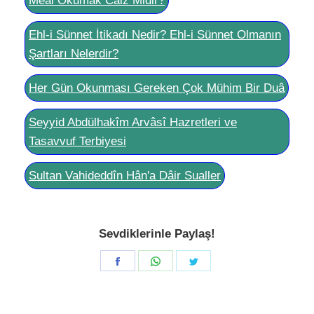
Meâl Okumak Câiz Midir?
Ehl-i Sünnet İtikadı Nedir? Ehl-i Sünnet Olmanın
Şartları Nelerdir?
Her Gün Okunması Gereken Çok Mühim Bir Duâ
Seyyid Abdülhakîm Arvâsî Hazretleri ve
Tasavvuf Terbiyesi
Sultan Vahideddîn Hân'a Dâir Sualler
Sevdiklerinle Paylaş!
Share
Share
Share
on
on
on
Facebook
WhatsApp
Twitter