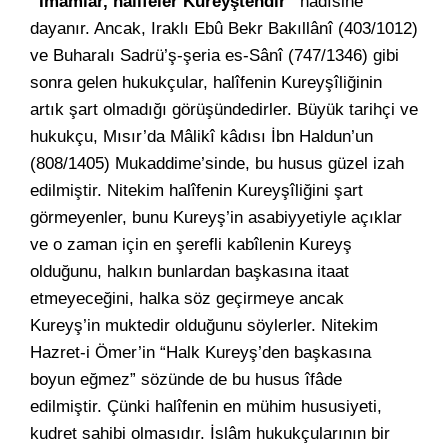
“İmamlar, halîfeler Kureyştendir”
hadîsine
dayanır. Ancak, Iraklı Ebû Bekr Bakıllânî (403/1012)
ve Buharalı Sadrü’ş-şeria es-Sânî (747/1346) gibi
sonra gelen hukukçular, halîfenin Kureyşîliğinin
artık şart olmadığı görüşündedirler. Büyük tarihçi ve
hukukçu, Mısır’da Mâlikî kâdısı İbn Haldun’un
(808/1405) Mukaddime’sinde, bu husus güzel izah
edilmiştir. Nitekim halîfenin Kureyşîliğini şart
görmeyenler, bunu Kureyş’in asabiyyetiyle açıklar
ve o zaman için en şerefli kabîlenin Kureyş
olduğunu, halkın bunlardan başkasına itaat
etmeyeceğini, halka söz geçirmeye ancak
Kureyş’in muktedir olduğunu söylerler. Nitekim
Hazret-i Ömer’in “Halk Kureyş’den başkasına
boyun eğmez” sözünde de bu husus îfâde
edilmiştir. Çünki halîfenin en mühim hususiyeti,
kudret sahibi olmasıdır. İslâm hukukçularının bir