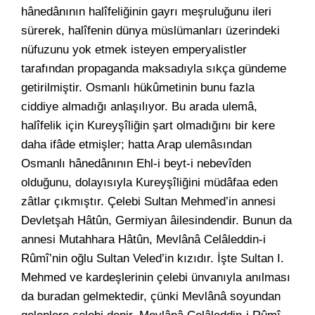
hânedânının halîfeliğinin gayrı meşruluğunu ileri
sürerek, halîfenin dünya müslümanları üzerindeki
nüfuzunu yok etmek isteyen emperyalistler
tarafından propaganda maksadıyla sıkça gündeme
getirilmiştir. Osmanlı hükûmetinin bunu fazla
ciddiye almadığı anlaşılıyor. Bu arada ulemâ,
halîfelik için Kureyşîliğin şart olmadığını bir kere
daha ifâde etmişler; hatta Arap ulemâsından
Osmanlı hânedânının Ehl-i beyt-i nebevîden
olduğunu, dolayısıyla Kureyşîliğini müdâfaa eden
zâtlar çıkmıştır. Çelebi Sultan Mehmed’in annesi
Devletşah Hâtûn, Germiyan âilesindendir. Bunun da
annesi Mutahhara Hâtûn, Mevlânâ Celâleddin-i
Rûmî’nin oğlu Sultan Veled’in kızıdır. İşte Sultan I.
Mehmed ve kardeşlerinin çelebi ünvanıyla anılması
da buradan gelmektedir, çünki Mevlânâ soyundan