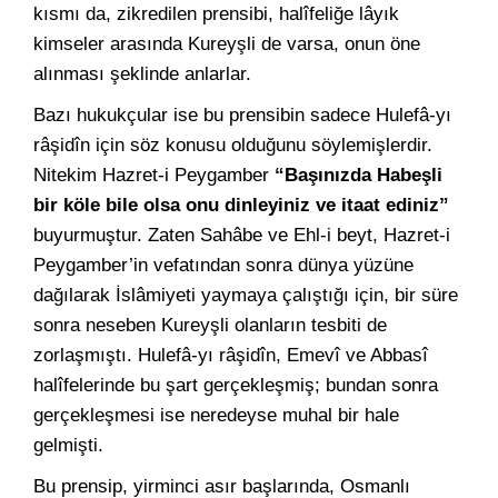
kısmı da, zikredilen prensibi, halîfeliğe lâyık
kimseler arasında Kureyşli de varsa, onun öne
alınması şeklinde anlarlar.
Bazı hukukçular ise bu prensibin sadece Hulefâ-yı
râşidîn için söz konusu olduğunu söylemişlerdir.
Nitekim Hazret-i Peygamber
“Başınızda Habeşli
bir köle bile olsa onu dinleyiniz ve itaat ediniz”
buyurmuştur. Zaten Sahâbe ve Ehl-i beyt, Hazret-i
Peygamber’in vefatından sonra dünya yüzüne
dağılarak İslâmiyeti yaymaya çalıştığı için, bir süre
sonra neseben Kureyşli olanların tesbiti de
zorlaşmıştı. Hulefâ-yı râşidîn, Emevî ve Abbasî
halîfelerinde bu şart gerçekleşmiş; bundan sonra
gerçekleşmesi ise neredeyse muhal bir hale
gelmişti.
Bu prensip, yirminci asır başlarında, Osmanlı