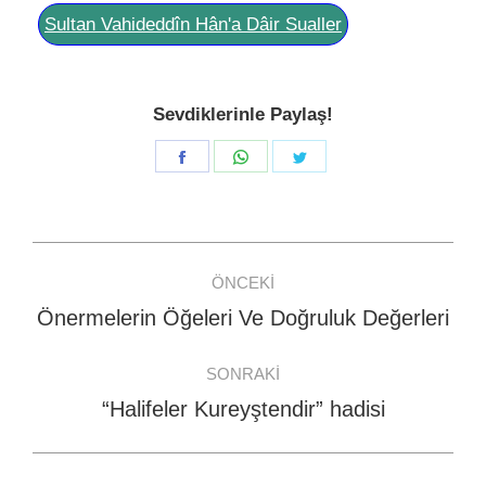
Sultan Vahideddîn Hân'a Dâir Sualler
Sevdiklerinle Paylaş!
Share
Share
Share
on
on
on
Facebook
WhatsApp
Twitter
Post
ÖNCEKI
navigation
Önermelerin Öğeleri Ve Doğruluk Değerleri
Previous
post:
SONRAKI
“Halifeler Kureyştendir” hadisi
Next
post: