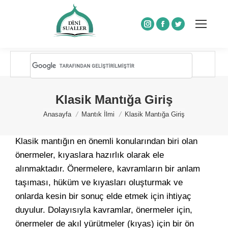
Instagram
Facebook
Twitter
Klasik Mantığa Giriş
You are here:
Anasayfa
Mantık İlmi
Klasik Mantığa Giriş
Klasik mantığın en önemli konularından biri olan
önermeler, kıyaslara hazırlık olarak ele
alınmaktadır. Önermelere, kavramların bir anlam
taşıması, hüküm ve kıyasları oluşturmak ve
onlarda kesin bir sonuç elde etmek için ihtiyaç
duyulur. Dolayısıyla kavramlar, önermeler için,
önermeler de akıl yürütmeler (kıyas) için bir ön