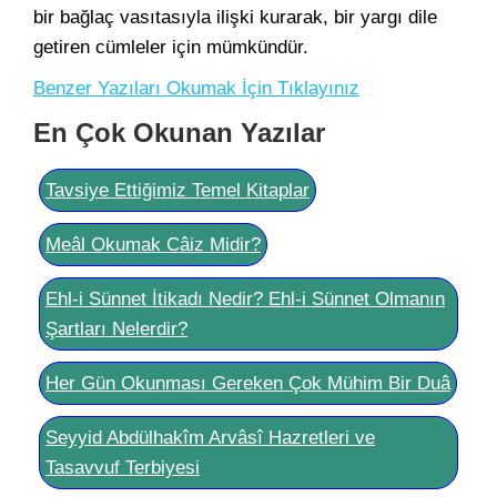
bir bağlaç vasıtasıyla ilişki kurarak, bir yargı dile
getiren cümleler için mümkündür.
Benzer Yazıları Okumak İçin Tıklayınız
En Çok Okunan Yazılar
Tavsiye Ettiğimiz Temel Kitaplar
Meâl Okumak Câiz Midir?
Ehl-i Sünnet İtikadı Nedir? Ehl-i Sünnet Olmanın
Şartları Nelerdir?
Her Gün Okunması Gereken Çok Mühim Bir Duâ
Seyyid Abdülhakîm Arvâsî Hazretleri ve
Tasavvuf Terbiyesi