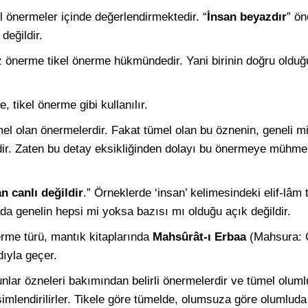
el önermeler içinde değerlendirmektedir. “
İnsan beyazdır
” ö
değildir.
 önerme tikel önerme hükmündedir. Yani birinin doğru olduğ
, tikel önerme gibi kullanılır.
mel olan önermelerdir. Fakat tümel olan bu öznenin, geneli m
ldir. Zaten bu detay eksikliğinden dolayı bu önermeye mühmel
n canlı değildir
.” Örneklerde ‘insan’ kelimesindeki elif-lâm 
a genelin hepsi mi yoksa bazısı mı olduğu açık değildir.
nerme türü, mantık kitaplarında
Mahsûrât-ı Erbaa
(Mahsura: 
dıyla geçer.
lar özneleri bakımından belirli önermelerdir ve tümel oluml
simlendirilirler. Tikele göre tümelde, olumsuza göre olumlud