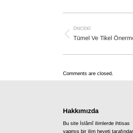
Post
ÖNCEKI
navigation
Previous
Tümel Ve Tikel Önerm
post:
Comments are closed.
Hakkımızda
Bu site İslâmî ilimlerde ihtisas
yapmış bir ilim heyeti tarafında