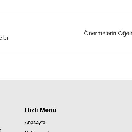
Facebook
WhatsApp
Twitter
Önermelerin Öğele
eler
Next
post:
Hızlı Menü
Anasayfa
n