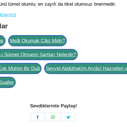
nü tümel olumlu; en zayıfı da tikel olumsuz önermedir.
klayınız
lar
ar
Meâl Okumak Câiz Midir?
l-i Sünnet Olmanın Şartları Nelerdir?
Çok Mühim Bir Duâ
Seyyid Abdülhakîm Arvâsî Hazretleri 
Sualler
Sevdiklerinle Paylaş!
Share
Share
Share
on
on
on