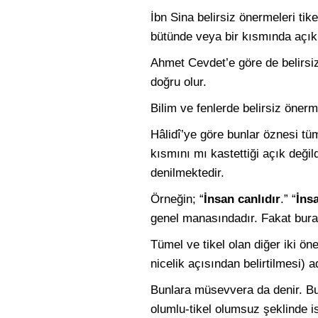
İbn Sina belirsiz önermeleri tik
bütünde veya bir kısmında açık 
Ahmet Cevdet’e göre de belirsiz
doğru olur.
Bilim ve fenlerde belirsiz önerme
Hâlidî’ye göre bunlar öznesi tü
kısmını mı kastettiği açık deği
denilmektedir.
Örneğin; “
İnsan canlıdır
.” “
İnsa
genel manasındadır. Fakat burad
Tümel ve tikel olan diğer iki ö
nicelik açısından belirtilmesi) a
Bunlara müsevvera da denir. Bun
olumlu-tikel olumsuz şeklinde i