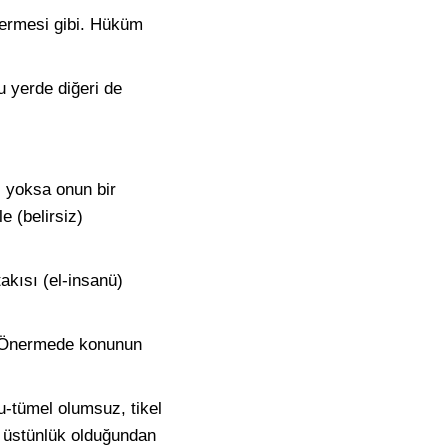
nermesi gibi. Hüküm
u yerde diğeri de
i yoksa onun bir
e (belirsiz)
takısı (el-insanü)
Önermede konunun
u-tümel olumsuz, tikel
a üstünlük olduğundan