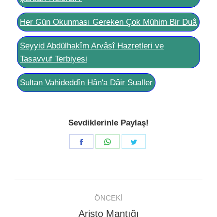
Her Gün Okunması Gereken Çok Mühim Bir Duâ
Seyyid Abdülhakîm Arvâsî Hazretleri ve
Tasavvuf Terbiyesi
Sultan Vahideddîn Hân'a Dâir Sualler
Sevdiklerinle Paylaş!
Share
Share
Share
on
on
on
Facebook
WhatsApp
Twitter
Post
ÖNCEKI
navigation
Aristo Mantığı
Previous