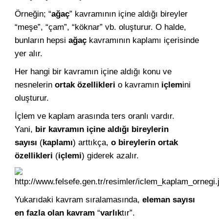
Örneğin; “
ağaç
” kavramının içine aldığı bireyler
“meşe”, “çam”, “köknar” vb. oluşturur. O halde,
bunların hepsi
ağaç
kavramının kaplamı içerisinde
yer alır.
Her hangi bir kavramın içine aldığı konu ve
nesnelerin
ortak özellikleri
o kavramın
içlem
ini
oluşturur.
İçlem ve kaplam arasında ters oranlı vardır.
Yani,
bir kavramın
içine aldığı
bireylerin
sayısı
(
kaplamı
) arttıkça,
o bireylerin ortak
özellikleri
(
içlemi
) giderek azalır.
Yukarıdaki kavram sıralamasında,
eleman sayısı
en fazla olan kavram
“
varlık
tır”.