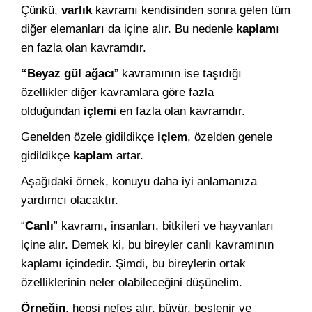
Çünkü,
varlık
kavramı kendisinden sonra gelen tüm
diğer elemanları da içine alır. Bu nedenle
kaplam
ı
en fazla olan kavramdır.
“Beyaz gül ağacı
” kavramının ise taşıdığı
özellikler diğer kavramlara göre fazla
olduğundan
içlem
i en fazla olan kavramdır.
Genelden özele gidildikçe
içlem
, özelden genele
gidildikçe
kaplam
artar.
Aşağıdaki örnek, konuyu daha iyi anlamanıza
yardımcı olacaktır.
“
Canlı
” kavramı, insanları, bitkileri ve hayvanları
içine alır. Demek ki, bu bireyler canlı kavramının
kaplamı içindedir. Şimdi, bu bireylerin ortak
özelliklerinin neler olabileceğini düşünelim.
Örneğin
, hepsi nefes alır, büyür, beslenir ve