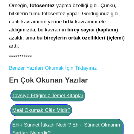
Örneğin,
fotosentez
yapma özelliği gibi. Çünkü,
bitkilerin tümü fotosentez yapar. Gördüğünüz gibi,
canlı kavramının yerine
bitki
kavramını ele
aldığımızda, bu kavramın
birey sayıs
ı (
kaplamı
)
azaldı, ama
bu bireylerin ortak özellikleri (içlemi
)
arttı.
***********
Benzer Yazıları Okumak İçin Tıklayınız
En Çok Okunan Yazılar
Tavsiye Ettiğimiz Temel Kitaplar
Meâl Okumak Câiz Midir?
Ehl-i Sünnet İtikadı Nedir? Ehl-i Sünnet Olmanın
Şartları Nelerdir?