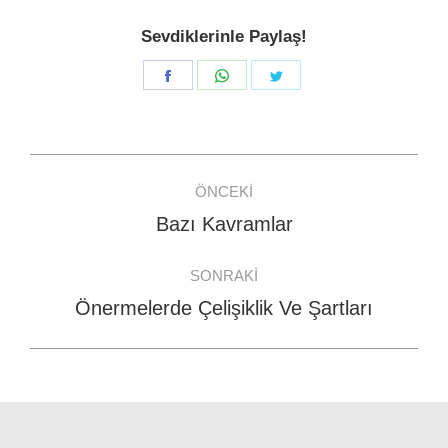
Sevdiklerinle Paylaş!
Share
Share
Share
on
on
on
Facebook
WhatsApp
Twitter
Post
ÖNCEKI
navigation
Bazı Kavramlar
Previous
post:
SONRAKI
Önermelerde Çelişiklik Ve Şartları
Next
post: