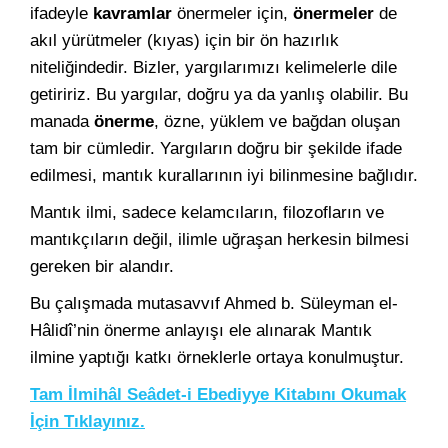
ifadeyle
kavramlar
önermeler için,
önermeler
de
akıl yürütmeler (kıyas) için bir ön hazırlık
niteliğindedir. Bizler, yargılarımızı kelimelerle dile
getiririz. Bu yargılar, doğru ya da yanlış olabilir. Bu
manada
önerme
, özne, yüklem ve bağdan oluşan
tam bir cümledir. Yargıların doğru bir şekilde ifade
edilmesi, mantık kurallarının iyi bilinmesine bağlıdır.
Mantık ilmi, sadece kelamcıların, filozofların ve
mantıkçıların değil, ilimle uğraşan herkesin bilmesi
gereken bir alandır.
Bu çalışmada mutasavvıf Ahmed b. Süleyman el-
Hâlidî’nin önerme anlayışı ele alınarak Mantık
ilmine yaptığı katkı örneklerle ortaya konulmuştur.
Tam İlmihâl Seâdet-i Ebediyye Kitabını Okumak
İçin Tıklayınız.