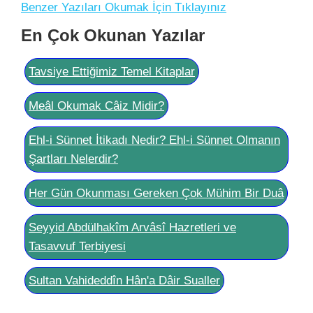
Benzer Yazıları Okumak İçin Tıklayınız
En Çok Okunan Yazılar
Tavsiye Ettiğimiz Temel Kitaplar
Meâl Okumak Câiz Midir?
Ehl-i Sünnet İtikadı Nedir? Ehl-i Sünnet Olmanın
Şartları Nelerdir?
Her Gün Okunması Gereken Çok Mühim Bir Duâ
Seyyid Abdülhakîm Arvâsî Hazretleri ve
Tasavvuf Terbiyesi
Sultan Vahideddîn Hân'a Dâir Sualler