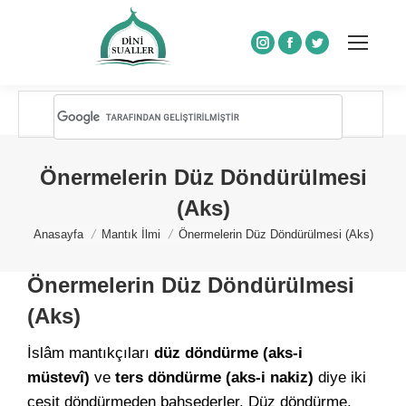
Instagram
Facebook
Twitter
Önermelerin Düz Döndürülmesi
(Aks)
You are here:
Anasayfa
Mantık İlmi
Önermelerin Düz Döndürülmesi (Aks)
Önermelerin Düz Döndürülmesi
(Aks)
İslâm mantıkçıları
düz döndürme (aks-i
müstevî)
ve
ters döndürme (aks-i nakiz)
diye iki
çeşit döndürmeden bahsederler. Düz döndürme,