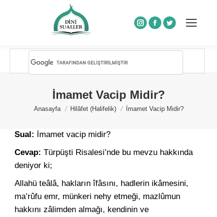
Instagram
Facebook
Twitter
İmamet Vacip Midir?
You are here:
Anasayfa
Hilâfet (Halifelik)
İmamet Vacip Midir?
Sual:
İmamet vacip midir?
Cevap:
Türpüşti Risalesi’nde bu mevzu hakkında
deniyor ki;
Allahü teâlâ, hakların îfâsını, hadlerin ikâmesini,
ma’rûfu emr, münkeri nehy etmeği, mazlûmun
hakkını zâlimden almağı, kendinin ve