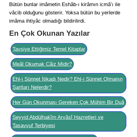
Bütün bunlar imâmetin Eshâb-ı kirâmın icmâ’ı ile
vâcib olduğunu gösterir. Yoksa bütün bu yerlerde
imâma ihtiyâc olmadığı bildirilirdi.
En Çok Okunan Yazılar
Tavsiye Ettiğimiz Temel Kitaplar
Meâl Okumak Câiz Midir?
Ehl-i Sünnet İtikadı Nedir? Ehl-i Sünnet Olmanın
Şartları Nelerdir?
Her Gün Okunması Gereken Çok Mühim Bir Duâ
Seyyid Abdülhakîm Arvâsî Hazretleri ve
Tasavvuf Terbiyesi