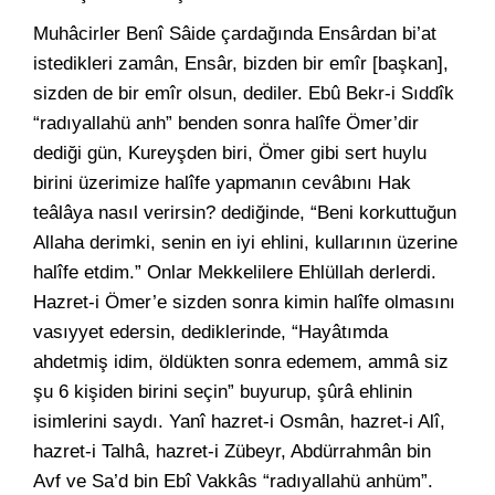
Muhâcirler Benî Sâide çardağında Ensârdan bi’at
istedikleri zamân, Ensâr, bizden bir emîr [başkan],
sizden de bir emîr olsun, dediler. Ebû Bekr-i Sıddîk
“radıyallahü anh” benden sonra halîfe Ömer’dir
dediği gün, Kureyşden biri, Ömer gibi sert huylu
birini üzerimize halîfe yapmanın cevâbını Hak
teâlâya nasıl verirsin? dediğinde, “Beni korkuttuğun
Allaha derimki, senin en iyi ehlini, kullarının üzerine
halîfe etdim.” Onlar Mekkelilere Ehlüllah derlerdi.
Hazret-i Ömer’e sizden sonra kimin halîfe olmasını
vasıyyet edersin, dediklerinde, “Hayâtımda
ahdetmiş idim, öldükten sonra edemem, ammâ siz
şu 6 kişiden birini seçin” buyurup, şûrâ ehlinin
isimlerini saydı. Yanî hazret-i Osmân, hazret-i Alî,
hazret-i Talhâ, hazret-i Zübeyr, Abdürrahmân bin
Avf ve Sa’d bin Ebî Vakkâs “radıyallahü anhüm”.