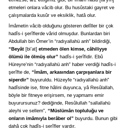
etmeleri onlara vâcib olur. Bu husûstaki gayret ve
çalışmalarda kusûr ve eksiklik, hatâ olur.
İmâmetin vâcib olduğunu gösteren delîller bir çok
hadîs-i şerîflerde vârid olmuşdur. Bunlardan biri
Abdullah bin Ömer’in “radıyallahü anh” bildirdiği,
“Beyât
[bi’at]
etmeden ölen kimse, câhiliyye
ölümü ile ölmüş olur”
hadîs-i şerîfidir. Ebû
Hüreyre’nin “radıyallahü anh” haber verdiği hadîs-i
şerîfte de,
“İmâm, arkasından çarpışanlara bir
siperdir”
buyuruldu. Hüzeyfe “radıyallahü anh”
hadîsinde ise, fitne hâlini duyunca, yâ Resûlallah,
böyle bir fitneye erişirsem, ne yapmamı emir
buyurursunuz? dediğinde, Resûlullah “sallallahü
aleyhi ve sellem”,
“Müslümân topluluğu ve
onların imâmıyla berâber ol”
buyurdu. Bunun gibi
dahâ çok hadîs-i şerîfler vardır.