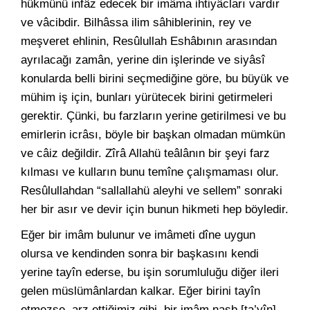
hükmünü infâz edecek bir imâma ihtiyâcları vardır
ve vâcibdir. Bilhâssa ilim sâhiblerinin, rey ve
meşveret ehlinin, Resûlullah Eshâbının arasından
ayrılacağı zamân, yerine din işlerinde ve siyâsî
konularda belli birini seçmediğine göre, bu büyük ve
mühim iş için, bunları yürütecek birini getirmeleri
gerektir. Çünki, bu farzların yerine getirilmesi ve bu
emirlerin icrâsı, böyle bir başkan olmadan mümkün
ve câiz değildir. Zîrâ Allahü teâlânın bir şeyi farz
kılması ve kulların bunu temîne çalışmaması olur.
Resûlullahdan “sallallahü aleyhi ve sellem” sonraki
her bir asır ve devir için bunun hikmeti hep böyledir.
Eğer bir imâm bulunur ve imâmeti dîne uygun
olursa ve kendinden sonra bir başkasını kendi
yerine tayîn ederse, bu işin sorumluluğu diğer ileri
gelen müslümânlardan kalkar. Eğer birini tayîn
etmezse, arz ettiğimiz gibi, bir imâm nasb [ta’yîn]