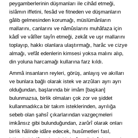
peygamberlerinin düşmanları ile cihâd etmeği,
islâmın iffetini, fesâd ve fitneden ve düşmanların
gâlib gelmesinden korumağı, müslümânların
mallarını, canlarını ve nâmûslarını muhâfaza için
kâdî ve vâlîler tayîn etmeği, zekât ve uşr mallarını
toplayıp, hakkı olanlara ulaştırmağı, harâc ve cizye
almağı, vefât edenlerin kimsesi yoksa malını alıp,
din yoluna harcamağı kullarına farz kıldı.
Ammâ insanların reyleri, görüş, anlayış ve akılları
ve bunlara bağlı olarak istek ve arzûları ayrı ayrı
olduğundan, başlarında bir imâm [başkan]
bulunmazsa, birlik olmaları çok zor ve şiddet
kullanmadıkca bir takım isteklerinden, ayrılığa
sebeb olan şahsî çıkarlarından vazgeçmeleri
imkânsız gibi bulunduğundan, zarûrî olarak onları
birlik hâlinde idâre edecek, husûmetleri fasl,