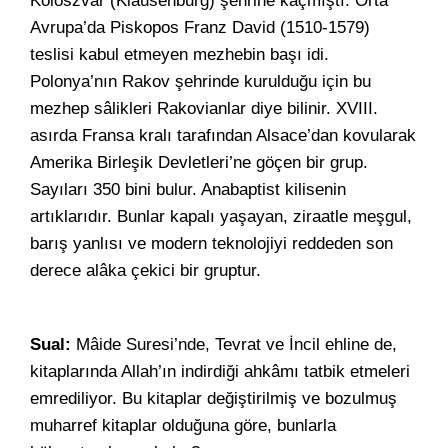
Koloszvar (Klausenburg) şehrine kaçmıştı. Orta
Avrupa’da Piskopos Franz David (1510-1579)
teslisi kabul etmeyen mezhebin başı idi.
Polonya’nın Rakov şehrinde kurulduğu için bu
mezhep sâlikleri Rakovianlar diye bilinir. XVIII.
asırda Fransa kralı tarafından Alsace’dan kovularak
Amerika Birleşik Devletleri’ne göçen bir grup.
Sayıları 350 bini bulur. Anabaptist kilisenin
artıklarıdır. Bunlar kapalı yaşayan, ziraatle meşgul,
barış yanlısı ve modern teknolojiyi reddeden son
derece alâka çekici bir gruptur.
Sual:
Mâide Suresi’nde, Tevrat ve İncil ehline de,
kitaplarında Allah’ın indirdiği ahkâmı tatbik etmeleri
emrediliyor. Bu kitaplar değiştirilmiş ve bozulmuş
muharref kitaplar olduğuna göre, bunlarla