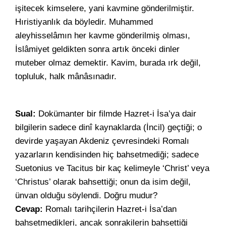
işitecek kimselere, yani kavmine gönderilmiştir.
Hıristiyanlık da böyledir. Muhammed
aleyhisselâmın her kavme gönderilmiş olması,
İslâmiyet geldikten sonra artık önceki dinler
muteber olmaz demektir. Kavim, burada ırk değil,
topluluk, halk mânâsınadır.
Sual:
Dokümanter bir filmde Hazret-i İsa’ya dair
bilgilerin sadece dinî kaynaklarda (İncil) geçtiği; o
devirde yaşayan Akdeniz çevresindeki Romalı
yazarların kendisinden hiç bahsetmediği; sadece
Suetonius ve Tacitus bir kaç kelimeyle ‘Christ’ veya
‘Christus’ olarak bahsettiği; onun da isim değil,
ünvan olduğu söylendi. Doğru mudur?
Cevap:
Romalı tarihçilerin Hazret-i İsa’dan
bahsetmedikleri, ancak sonrakilerin bahsettiği