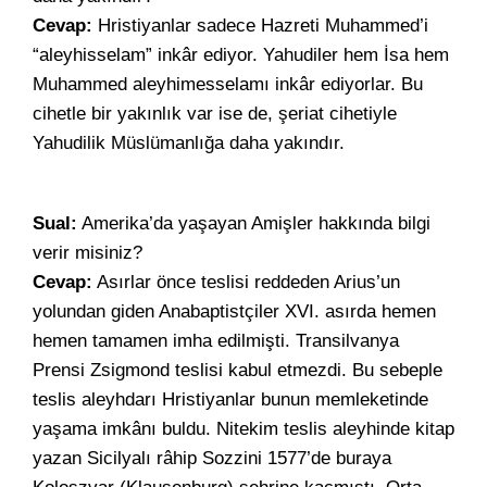
Cevap:
Hristiyanlar sadece Hazreti Muhammed’i
“aleyhisselam” inkâr ediyor. Yahudiler hem İsa hem
Muhammed aleyhimesselamı inkâr ediyorlar. Bu
cihetle bir yakınlık var ise de, şeriat cihetiyle
Yahudilik Müslümanlığa daha yakındır.
Sual:
Amerika’da yaşayan Amişler hakkında bilgi
verir misiniz?
Cevap:
Asırlar önce teslisi reddeden Arius’un
yolundan giden Anabaptistçiler XVI. asırda hemen
hemen tamamen imha edilmişti. Transilvanya
Prensi Zsigmond teslisi kabul etmezdi. Bu sebeple
teslis aleyhdarı Hristiyanlar bunun memleketinde
yaşama imkânı buldu. Nitekim teslis aleyhinde kitap
yazan Sicilyalı râhip Sozzini 1577’de buraya