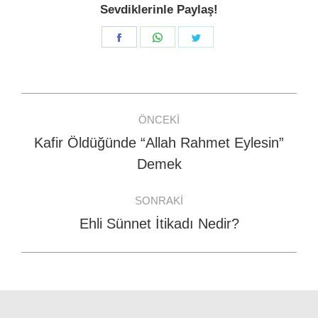
Sevdiklerinle Paylaş!
Share
Share
Share
on
on
on
Facebook
WhatsApp
Twitter
Post
ÖNCEKI
navigation
Kafir Öldüğünde “Allah Rahmet Eylesin”
Previous
Demek
post:
SONRAKI
Ehli Sünnet İtikadı Nedir?
Next
post: