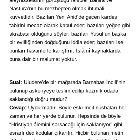
aleyhisselâmın görüştüğü rahipler Bahira ve
Nastura’nın bu mezhepten olmak ihtimali
kuvvetlidir. Bazıları Yeni Ahid’de geçen kardeş
tabirini mecaz olarak kabul eder; bazıları yeğen gibi
akrabası olduğunu söyler; bazıları Yusuf’un başka
bir evliliğinden doğduğunu iddia eder; bazıları ise
bunları havarilerle karıştırır. İslâmî kaynaklarda
buna dair bir malumat yoktur.
Sual:
Uludere’de bir mağarada Barnabas İncili’nin
bulunup askeriyeye teslim edilip kozmik odada
saklandığı doğru mudur?
Cevap:
Uydurmadır. Böyle eski İncil nüshaları her
zaman ve her yerde bulunur. Hepsinde de böyle
“Hristiyan âlemini sarsacağı için saklanıyor” gibi
esrarlı dedikodular çıkarılır. Hiçbir bulunan metin