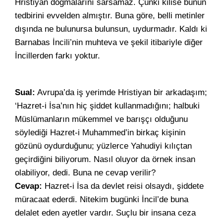
Hristiyan dogmalarını sarsamaz. Çünki kilise bunun
tedbirini evvelden almıştır. Buna göre, belli metinler
dışında ne bulunursa bulunsun, uydurmadır. Kaldı ki
Barnabas İncili’nin muhteva ve şekil itibariyle diğer
İncillerden farkı yoktur.
Sual:
Avrupa’da iş yerimde Hristiyan bir arkadaşım;
‘Hazret-i İsa’nın hiç şiddet kullanmadığını; halbuki
Müslümanların mükemmel ve barışçı olduğunu
söylediği Hazret-i Muhammed’in birkaç kişinin
gözünü oydurduğunu; yüzlerce Yahudiyi kılıçtan
geçirdiğini biliyorum. Nasıl oluyor da örnek insan
olabiliyor, dedi. Buna ne cevap verilir?
Cevap:
Hazret-i İsa da devlet reisi olsaydı, şiddete
müracaat ederdi. Nitekim bugünki İncil’de buna
delalet eden ayetler vardır. Suçlu bir insana ceza