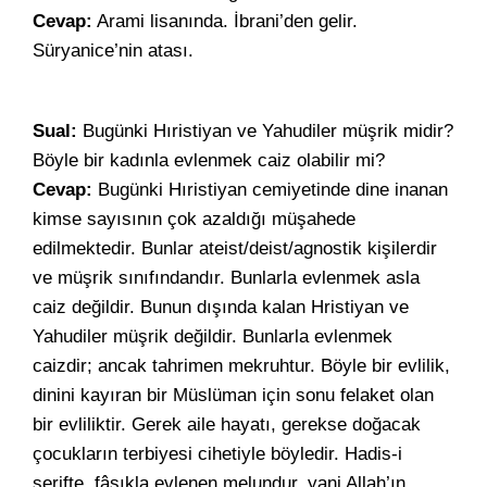
Cevap:
Arami lisanında. İbrani’den gelir.
Süryanice’nin atası.
Sual:
Bugünki Hıristiyan ve Yahudiler müşrik midir?
Böyle bir kadınla evlenmek caiz olabilir mi?
Cevap:
Bugünki Hıristiyan cemiyetinde dine inanan
kimse sayısının çok azaldığı müşahede
edilmektedir. Bunlar ateist/deist/agnostik kişilerdir
ve müşrik sınıfındandır. Bunlarla evlenmek asla
caiz değildir. Bunun dışında kalan Hristiyan ve
Yahudiler müşrik değildir. Bunlarla evlenmek
caizdir; ancak tahrimen mekruhtur. Böyle bir evlilik,
dinini kayıran bir Müslüman için sonu felaket olan
bir evliliktir. Gerek aile hayatı, gerekse doğacak
çocukların terbiyesi cihetiyle böyledir. Hadis-i
şerifte, fâsıkla evlenen melundur, yani Allah’ın