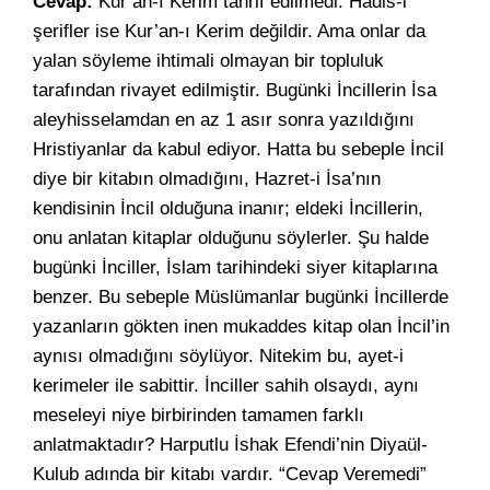
Cevap:
Kur’an-ı Kerim tahrif edilmedi. Hadis-i
şerifler ise Kur’an-ı Kerim değildir. Ama onlar da
yalan söyleme ihtimali olmayan bir topluluk
tarafından rivayet edilmiştir. Bugünki İncillerin İsa
aleyhisselamdan en az 1 asır sonra yazıldığını
Hristiyanlar da kabul ediyor. Hatta bu sebeple İncil
diye bir kitabın olmadığını, Hazret-i İsa’nın
kendisinin İncil olduğuna inanır; eldeki İncillerin,
onu anlatan kitaplar olduğunu söylerler. Şu halde
bugünki İnciller, İslam tarihindeki siyer kitaplarına
benzer. Bu sebeple Müslümanlar bugünki İncillerde
yazanların gökten inen mukaddes kitap olan İncil’in
aynısı olmadığını söylüyor. Nitekim bu, ayet-i
kerimeler ile sabittir. İnciller sahih olsaydı, aynı
meseleyi niye birbirinden tamamen farklı
anlatmaktadır? Harputlu İshak Efendi’nin Diyaül-
Kulub adında bir kitabı vardır. “Cevap Veremedi”