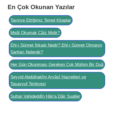
En Çok Okunan Yazılar
Tavsiye Ettiğimiz Temel Kitaplar
Meâl Okumak Câiz Midir?
Ehl-i Sünnet İtikadı Nedir? Ehl-i Sünnet Olmanın
Şartları Nelerdir?
Her Gün Okunması Gereken Çok Mühim Bir Duâ
Seyyid Abdülhakîm Arvâsî Hazretleri ve
Tasavvuf Terbiyesi
Sultan Vahideddîn Hân'a Dâir Sualler