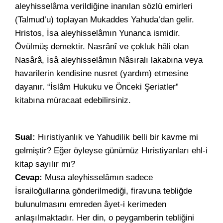
aleyhisselâma verildiğine inanılan sözlü emirleri
(Talmud’u) toplayan Mukaddes Yahuda’dan gelir.
Hristos, İsa aleyhisselâmın Yunanca ismidir.
Övülmüş demektir. Nasrânî ve çokluk hâli olan
Nasârâ, İsâ aleyhisselâmın Nâsıralı lakabına veya
havarilerin kendisine nusret (yardım) etmesine
dayanır. “İslâm Hukuku ve Önceki Şeriatler”
kitabına müracaat edebilirsiniz.
Sual:
Hıristiyanlık ve Yahudilik belli bir kavme mi
gelmiştir? Eğer öyleyse günümüz Hıristiyanları ehl-i
kitap sayılır mı?
Cevap:
Musa aleyhisselâmın sadece
İsrailoğullarına gönderilmediği, firavuna tebliğde
bulunulmasını emreden âyet-i kerimeden
anlaşılmaktadır. Her din, o peygamberin tebliğini