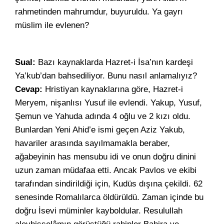
rahmetinden mahrumdur, buyuruldu. Ya gayrı
müslim ile evlenen?
Sual:
Bazı kaynaklarda Hazret-i İsa’nın kardeşi
Ya’kub’dan bahsediliyor. Bunu nasıl anlamalıyız?
Cevap:
Hristiyan kaynaklarına göre, Hazret-i
Meryem, nişanlısı Yusuf ile evlendi. Yakup, Yusuf,
Şemun ve Yahuda adında 4 oğlu ve 2 kızı oldu.
Bunlardan Yeni Ahid’e ismi geçen Aziz Yakub,
havariler arasında sayılmamakla beraber,
ağabeyinin has mensubu idi ve onun doğru dinini
uzun zaman müdafaa etti. Ancak Pavlos ve ekibi
tarafından sindirildiği için, Kudüs dışına çekildi. 62
senesinde Romalılarca öldürüldü. Zaman içinde bu
doğru İsevi müminler kayboldular. Resulullah