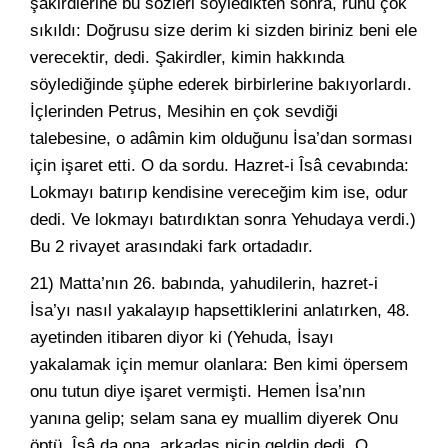
şakirdlerine bu sözleri söyledikten sonra, ruhu çok
sıkıldı: Doğrusu size derim ki sizden biriniz beni ele
verecektir, dedi. Şakirdler, kimin hakkında
söylediğinde şüphe ederek birbirlerine bakıyorlardı.
İçlerinden Petrus, Mesihin en çok sevdiği
talebesine, o adâmin kim olduğunu İsa’dan sorması
için işaret etti. O da sordu. Hazret-i Îsâ cevabında:
Lokmayı batırıp kendisine vereceğim kim ise, odur
dedi. Ve lokmayı batırdıktan sonra Yehudaya verdi.)
Bu 2 rivayet arasındaki fark ortadadır.
21) Matta’nın 26. babında, yahudilerin, hazret-i
İsa’yı nasıl yakalayıp hapsettiklerini anlatırken, 48.
ayetinden itibaren diyor ki (Yehuda, İsayı
yakalamak için memur olanlara: Ben kimi öpersem
onu tutun diye işaret vermişti. Hemen İsa’nın
yanına gelip; selam sana ey muallim diyerek Onu
öptü. Îsâ da ona, arkadaş niçin geldin dedi. O