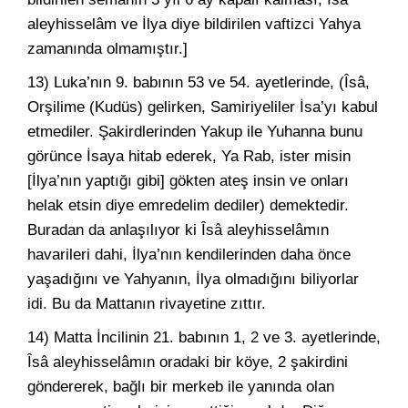
aleyhisselâm ve İlya diye bildirilen vaftizci Yahya
zamanında olmamıştır.]
13) Luka’nın 9. babının 53 ve 54. ayetlerinde, (Îsâ,
Orşilime (Kudüs) gelirken, Samiriyeliler İsa’yı kabul
etmediler. Şakirdlerinden Yakup ile Yuhanna bunu
görünce İsaya hitab ederek, Ya Rab, ister misin
[İlya’nın yaptığı gibi] gökten ateş insin ve onları
helak etsin diye emredelim dediler) demektedir.
Buradan da anlaşılıyor ki Îsâ aleyhisselâmın
havarileri dahi, İlya’nın kendilerinden daha önce
yaşadığını ve Yahyanın, İlya olmadığını biliyorlar
idi. Bu da Mattanın rivayetine zıttır.
14) Matta İncilinin 21. babının 1, 2 ve 3. ayetlerinde,
Îsâ aleyhisselâmın oradaki bir köye, 2 şakirdini
göndererek, bağlı bir merkeb ile yanında olan