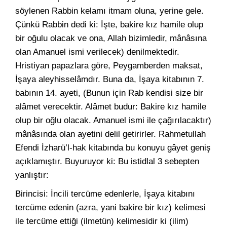
söylenen Rabbin kelamı itmam oluna, yerine gele.
Çünkü Rabbin dedi ki: İşte, bakire kız hamile olup
bir oğulu olacak ve ona, Allah bizimledir, mânâsına
olan Amanuel ismi verilecek) denilmektedir.
Hristiyan papazlara göre, Peygamberden maksat,
İşaya aleyhisselâmdır. Buna da, İşaya kitabının 7.
babının 14. ayeti, (Bunun için Rab kendisi size bir
alâmet verecektir. Alâmet budur: Bakire kız hamile
olup bir oğlu olacak. Amanuel ismi ile çağırılacaktır)
mânâsında olan ayetini delil getirirler. Rahmetullah
Efendi İzharü’l-hak kitabında bu konuyu gâyet geniş
açıklamıştır. Buyuruyor ki: Bu istidlal 3 sebepten
yanlıştır:
Birincisi: İncili tercüme edenlerle, İşaya kitabını
tercüme edenin (azra, yani bakire bir kız) kelimesi
ile tercüme ettiği (ilmetün) kelimesidir ki (ilim)