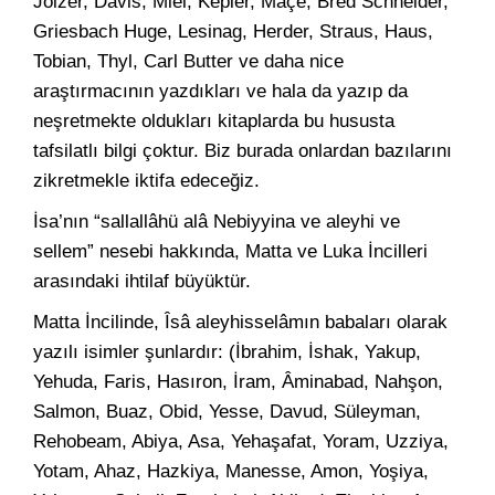
Joizer, Davis, Miel, Kepler, Maçe, Bred Schneider,
Griesbach Huge, Lesinag, Herder, Straus, Haus,
Tobian, Thyl, Carl Butter ve daha nice
araştırmacının yazdıkları ve hala da yazıp da
neşretmekte oldukları kitaplarda bu hususta
tafsilatlı bilgi çoktur. Biz burada onlardan bazılarını
zikretmekle iktifa edeceğiz.
İsa’nın “sallallâhü alâ Nebiyyina ve aleyhi ve
sellem” nesebi hakkında, Matta ve Luka İncilleri
arasındaki ihtilaf büyüktür.
Matta İncilinde, Îsâ aleyhisselâmın babaları olarak
yazılı isimler şunlardır: (İbrahim, İshak, Yakup,
Yehuda, Faris, Hasıron, İram, Âminabad, Nahşon,
Salmon, Buaz, Obid, Yesse, Davud, Süleyman,
Rehobeam, Abiya, Asa, Yehaşafat, Yoram, Uzziya,
Yotam, Ahaz, Hazkiya, Manesse, Amon, Yoşiya,