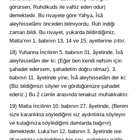
görürsen, Ruhülkuds ile vaftiz eden odur)
demektedir. Bu rivayete göre Yahya, Îsâ
aleyhisselâmı önceden bilmiyordu. Ruh indiği
zaman bildi. Bu rivayet, yukarda bildirdiğimiz,
Matta’nın 1. babının 13, 14 ve 15. ayetlerine zıttır.
18) Yuhanna İncilinin 5. babının 31. âyetinde, Îsâ
aleyhisselâm der ki: (Eğer ben kendi nefsim için
şahadet edersem, şahadetim doğru olmaz). 3.
babının 11. âyetinde yine, Îsâ aleyhisselâm der ki:
(Biz bildiğimizi söyler ve gördüğümüze şahadet
ederiz.) Bu 2 cümle arasında tenakuz muhakkaktır.
19) Matta İncilinin 10. babının 27. âyetinde, (Benim
size karanlıkta söylediğimi siz aydınlıkta söyleyin
ve kulağınıza söylediğimi damlarda bağırın)
demektedir. Luka’nın 12. babının 3. âyetinde ise:
(Karanlıkta söylediğiniz her şey, aydınlıkta işitilir.