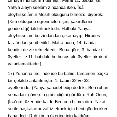
olmaya muhtacım) demişti. Fakat 11. babda ise,
Yahya aleyhisselâm zindanda iken, Îsâ
aleyhisselâmın Mesih olduğunu bilmezdi diyerek,
(Kim olduğunu öğrenmeleri için, şakirdlerini
gönderdiği) bildirilmektedir. Halbuki Yahya
aleyhisselâm bu zindandan çıkamayıp, Hirodes
tarafından şehit edildi. Matta bunu, 14. babda
kendisi de zikretmektedir. Buna göre, 3. babdaki
âyetler ile 11. babdaki bu husustaki âyetler birbirini
yalanlamaktadır.]
17) Yuhanna İncilinde ise bu bahis, tamamen başka
bir şekilde anlatılmıştır. 1. babın 32 ve 33.
ayetlerinde, (Yahya şahadet edip dedi ki: Ben ruhun
semadan, güvercin gibi indiğini gördüm. Ruh Onun,
[İsa’nın] üzerinde kaldı. Ben onu bilmezdim. Fakat,
su ile başkalarını vaftiz etmek için beni gönderirken
bana dedi: Ruh kimin üzerine inip kaldığını