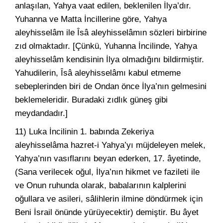
anlaşılan, Yahya vaat edilen, beklenilen İlya’dır.
Yuhanna ve Matta İncillerine göre, Yahya
aleyhisselâm ile Îsâ aleyhisselâmın sözleri birbirine
zıd olmaktadır. [Çünkü, Yuhanna İncilinde, Yahya
aleyhisselâm kendisinin İlya olmadığını bildirmiştir.
Yahudilerin, Îsâ aleyhisselâmı kabul etmeme
sebeplerinden biri de Ondan önce İlya’nın gelmesini
beklemeleridir. Buradaki zıdlık güneş gibi
meydandadır.]
11) Luka İncilinin 1. babında Zekeriya
aleyhisselâma hazret-i Yahya’yı müjdeleyen melek,
Yahya’nın vasıflarını beyan ederken, 17. âyetinde,
(Sana verilecek oğul, İlya’nın hikmet ve fazileti ile
ve Onun ruhunda olarak, babalarının kalplerini
oğullara ve asileri, sâlihlerin ilmine döndürmek için
Beni İsrail önünde yürüyecektir) demiştir. Bu âyet