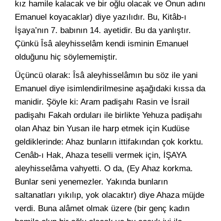
kız hamile kalacak ve bir oğlu olacak ve Onun adını
Emanuel koyacaklar) diye yazılıdır. Bu, Kitâb-ı
İşaya’nın 7. babının 14. ayetidir. Bu da yanlıştır.
Çünkü Îsâ aleyhisselâm kendi isminin Emanuel
olduğunu hiç söylememiştir.
Üçüncü olarak: Îsâ aleyhisselâmın bu söz ile yani
Emanuel diye isimlendirilmesine aşağıdaki kıssa da
manidir. Şöyle ki: Aram padişahı Rasin ve İsrail
padişahı Fakah orduları ile birlikte Yehuza padişahı
olan Ahaz bin Yusan ile harp etmek için Kudüse
geldiklerinde: Ahaz bunların ittifakından çok korktu.
Cenâb-ı Hak, Ahaza teselli vermek için, İŞAYA
aleyhisselâma vahyetti. O da, (Ey Ahaz korkma.
Bunlar seni yenemezler. Yakında bunların
saltanatları yıkılıp, yok olacaktır) diye Ahaza müjde
verdi. Buna alâmet olmak üzere (bir genç kadın