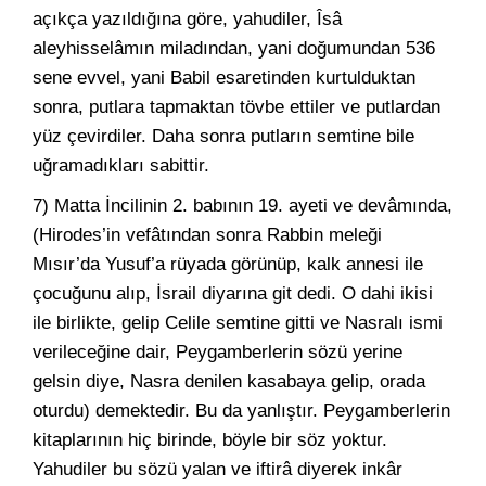
açıkça yazıldığına göre, yahudiler, Îsâ
aleyhisselâmın miladından, yani doğumundan 536
sene evvel, yani Babil esaretinden kurtulduktan
sonra, putlara tapmaktan tövbe ettiler ve putlardan
yüz çevirdiler. Daha sonra putların semtine bile
uğramadıkları sabittir.
7) Matta İncilinin 2. babının 19. ayeti ve devâmında,
(Hirodes’in vefâtından sonra Rabbin meleği
Mısır’da Yusuf’a rüyada görünüp, kalk annesi ile
çocuğunu alıp, İsrail diyarına git dedi. O dahi ikisi
ile birlikte, gelip Celile semtine gitti ve Nasralı ismi
verileceğine dair, Peygamberlerin sözü yerine
gelsin diye, Nasra denilen kasabaya gelip, orada
oturdu) demektedir. Bu da yanlıştır. Peygamberlerin
kitaplarının hiç birinde, böyle bir söz yoktur.
Yahudiler bu sözü yalan ve iftirâ diyerek inkâr