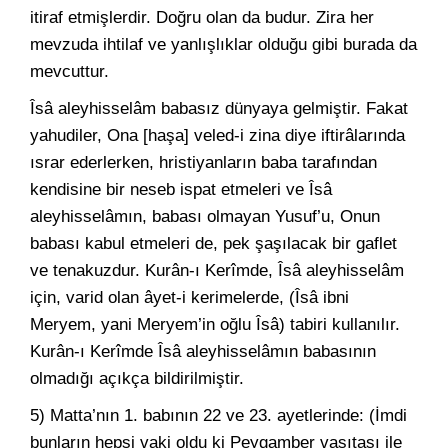
itiraf etmişlerdir. Doğru olan da budur. Zira her
mevzuda ihtilaf ve yanlışlıklar olduğu gibi burada da
mevcuttur.
Îsâ aleyhisselâm babasız dünyaya gelmiştir. Fakat
yahudiler, Ona [haşa] veled-i zina diye iftirâlarında
ısrar ederlerken, hristiyanların baba tarafından
kendisine bir neseb ispat etmeleri ve Îsâ
aleyhisselâmın, babası olmayan Yusuf’u, Onun
babası kabul etmeleri de, pek şaşılacak bir gaflet
ve tenakuzdur. Kurân-ı Kerîmde, Îsâ aleyhisselâm
için, varid olan âyet-i kerimelerde, (Îsâ ibni
Meryem, yani Meryem’in oğlu Îsâ) tabiri kullanılır.
Kurân-ı Kerîmde Îsâ aleyhisselâmın babasının
olmadığı açıkça bildirilmiştir.
5) Matta’nın 1. babının 22 ve 23. ayetlerinde: (İmdi
bunların hepsi vaki oldu ki Peygamber vasıtası ile