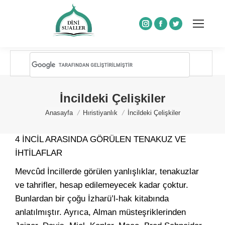
Instagram
Facebook
Twitter
İncildeki Çelişkiler
You are here:
Anasayfa
Hıristiyanlık
İncildeki Çelişkiler
4 İNCİL ARASINDA GÖRÜLEN
TENAKUZ VE
İHTİLAFLAR
Mevcûd İncillerde görülen yanlışlıklar, tenakuzlar
ve tahrifler, hesap edilemeyecek kadar çoktur.
Bunlardan bir çoğu İzharü’l-hak kitabında
anlatılmıştır. Ayrıca, Alman müsteşriklerinden