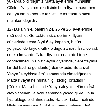
yukarda bildirdiğimiz Matta ayetlerine muhaliftir.
Çünkü, Yahya’nın kendisinin hem İlya olması, hem
de İlya’nın hikmet ve fazileti ile muttasıf olması
mümkün değildir.
12) Luka’nın 4. babının 24, 25 ve 26. ayetlerinde,
(Îsâ dedi ki: Gerçekten size derim ki İlyanın
günlerinde sema 3 yıl 6 ay kapanıp, bütün
yeryüzünde büyük kıtlık olduğu zaman, İsrailde çok
dul kadın vardı. Fakat İlya onlardan hiç birine
gönderilmedi. Yalnız Sayda diyarında, Sareptayada
bir dul kadına gönderildi) demektedir. Bu ahval
Yahya “aleyhisselâm” zamanında olmadığından,
Matta rivayetine muhalifliği, zıdlığı ortadadır.
[Çünkü, Matta İncilinde Yahya aleyhisselâmın Îsâ
aleyhisselâm ile aynı zamanda yaşadığı ve Onun
İlya olduğu bildirilmektedir. Halbuki Luka İncilinde
bildirilen semanın 3 yıl 6 ay kapalı kalması, Îsâ