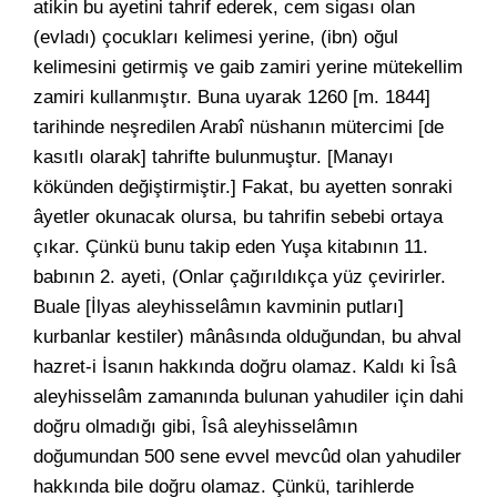
atikin bu ayetini tahrif ederek, cem sigası olan
(evladı) çocukları kelimesi yerine, (ibn) oğul
kelimesini getirmiş ve gaib zamiri yerine mütekellim
zamiri kullanmıştır. Buna uyarak 1260 [m. 1844]
tarihinde neşredilen Arabî nüshanın mütercimi [de
kasıtlı olarak] tahrifte bulunmuştur. [Manayı
kökünden değiştirmiştir.] Fakat, bu ayetten sonraki
âyetler okunacak olursa, bu tahrifin sebebi ortaya
çıkar. Çünkü bunu takip eden Yuşa kitabının 11.
babının 2. ayeti, (Onlar çağırıldıkça yüz çevirirler.
Buale [İlyas aleyhisselâmın kavminin putları]
kurbanlar kestiler) mânâsında olduğundan, bu ahval
hazret-i İsanın hakkında doğru olamaz. Kaldı ki Îsâ
aleyhisselâm zamanında bulunan yahudiler için dahi
doğru olmadığı gibi, Îsâ aleyhisselâmın
doğumundan 500 sene evvel mevcûd olan yahudiler
hakkında bile doğru olamaz. Çünkü, tarihlerde