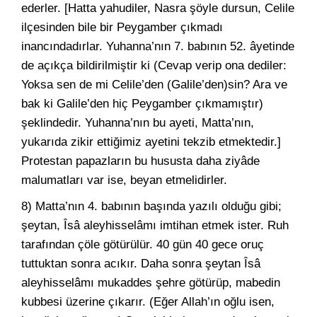
ederler. [Hatta yahudiler, Nasra şöyle dursun, Celile
ilçesinden bile bir Peygamber çıkmadı
inancındadırlar. Yuhanna’nın 7. babının 52. âyetinde
de açıkça bildirilmiştir ki (Cevap verip ona dediler:
Yoksa sen de mi Celile’den (Galile’den)sin? Ara ve
bak ki Galile’den hiç Peygamber çıkmamıştır)
şeklindedir. Yuhanna’nın bu ayeti, Matta’nın,
yukarıda zikir ettiğimiz ayetini tekzib etmektedir.]
Protestan papazların bu hususta daha ziyâde
malumatları var ise, beyan etmelidirler.
8) Matta’nın 4. babının başında yazılı olduğu gibi;
şeytan, Îsâ aleyhisselâmı imtihan etmek ister. Ruh
tarafından çöle götürülür. 40 gün 40 gece oruç
tuttuktan sonra acıkır. Daha sonra şeytan Îsâ
aleyhisselâmı mukaddes şehre götürüp, mabedin
kubbesi üzerine çıkarır. (Eğer Allah’ın oğlu isen,