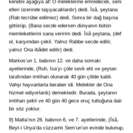
kendini aşağıya at! O meleklerine emredecek, seni
elleri üzerinde taşıyacaklardır) dedi. Îsâ, şeytana
(Rab tecrübe edilmez) dedi. Sonra bir dağ başına
götürüp, (Bana secde edersen dünyanın bütün
memleketlerini sana veririm dedi. Îsâ şeytana, (def
ol, karşımdan çekil. Yalnız Rabbe secde edilir,
yalnız Ona ibâdet edilir) dedi.
Markos’un 1. babının 12. ve daha sonraki
ayetlerinde, (Ruh, İsa’yı çöle sevk etti ve şeytan
tarafından imtihan olunarak 40 gün çölde kaldı.
Vahşi hayvanlarla beraber idi. Melekler de Ona
hizmet ediyorlardı) demektedir. Burada, şeytanın
imtihan şekli ve 40 gün 40 gece oruç tuttuğuna dair
bir söz yoktur.
9) Matta’nın 26. babının 6. ve 7. ayetlerinde, (Îsâ,
Beyt-i Unya’da cüzzamlı Sem’un’un evinde bulunup,