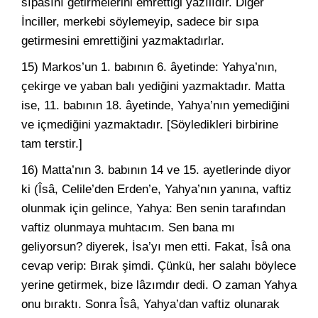
sıpasını getirmelerini emrettiği yazılıdır. Diğer
İnciller, merkebi söylemeyip, sadece bir sıpa
getirmesini emrettiğini yazmaktadırlar.
15) Markos’un 1. babının 6. âyetinde: Yahya’nın,
çekirge ve yaban balı yediğini yazmaktadır. Matta
ise, 11. babının 18. âyetinde, Yahya’nın yemediğini
ve içmediğini yazmaktadır. [Söyledikleri birbirine
tam terstir.]
16) Matta’nın 3. babının 14 ve 15. ayetlerinde diyor
ki (Îsâ, Celile’den Erden’e, Yahya’nın yanına, vaftiz
olunmak için gelince, Yahya: Ben senin tarafından
vaftiz olunmaya muhtacım. Sen bana mı
geliyorsun? diyerek, İsa’yı men etti. Fakat, Îsâ ona
cevap verip: Bırak şimdi. Çünkü, her salahı böylece
yerine getirmek, bize lâzımdır dedi. O zaman Yahya
onu bıraktı. Sonra Îsâ, Yahya’dan vaftiz olunarak