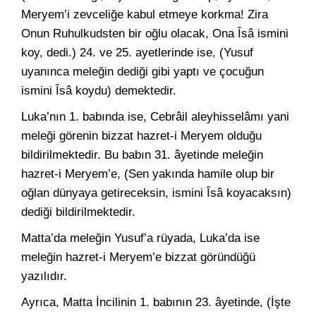
Meryem’i zevceliğe kabul etmeye korkma! Zira
Onun Ruhulkudsten bir oğlu olacak, Ona Îsâ ismini
koy, dedi.) 24. ve 25. ayetlerinde ise, (Yusuf
uyanınca meleğin dediği gibi yaptı ve çocuğun
ismini Îsâ koydu) demektedir.
Luka’nın 1. babında ise, Cebrâil aleyhisselâmı yani
meleği görenin bizzat hazret-i Meryem olduğu
bildirilmektedir. Bu babın 31. âyetinde meleğin
hazret-i Meryem’e, (Sen yakında hamile olup bir
oğlan dünyaya getireceksin, ismini Îsâ koyacaksın)
dediği bildirilmektedir.
Matta’da meleğin Yusuf’a rüyada, Luka’da ise
meleğin hazret-i Meryem’e bizzat göründüğü
yazılıdır.
Ayrıca, Matta İncilinin 1. babının 23. âyetinde, (İşte