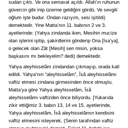
sudan çıktı. Ve ona semavat açıldı. Allah’ın ruhunun
güvercin gibi inip üzerine geldiğini gördü. Ve sevgili
oğlum işte budur. Ondan razıyım, sesi işitildi)
demektedir. Yine Matta’nın 11. babının 2 ve 3.
ayetlerinde: (Yahya zindanda iken, Mesihin mucize
olan işlerini işitip, şakirdlerini gönderip Ona [İsa’ya],
o gelecek olan Zât [Mesih] sen misin, yoksa
başkasını mı bekleyelim? dedi) demektedir.
Yahya aleyhisselâm zindandan çıkmayıp, orada katl
edildi. Yahya’nın “aleyhisselâm”, Îsâ aleyhisselâmı
vaftiz etmesi zindana girmesinden önce olmuştu.
Matta’ya göre Yahya aleyhisselâm, Îsâ
aleyhisselâmı vaftizden önce biliyordu. [Yukarıda
zikir ettiğimiz 3. babın 13, 14 ve 15. ayetlerinde,
Yahya aleyhisselâm, Îsâ aleyhisselâmın kendisini
vaftiz etmesini isteyerek, (Senin tarafından vaftiz