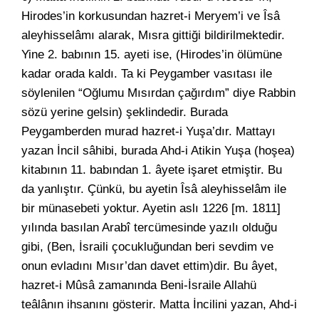
Hirodes’in korkusundan hazret-i Meryem’i ve Îsâ
aleyhisselâmı alarak, Mısra gittiği bildirilmektedir.
Yine 2. babının 15. ayeti ise, (Hirodes’in ölümüne
kadar orada kaldı. Ta ki Peygamber vasıtası ile
söylenilen “Oğlumu Mısırdan çağırdım” diye Rabbin
sözü yerine gelsin) şeklindedir. Burada
Peygamberden murad hazret-i Yuşa’dır. Mattayı
yazan İncil sâhibi, burada Ahd-i Atikin Yuşa (hoşea)
kitabının 11. babından 1. âyete işaret etmiştir. Bu
da yanlıştır. Çünkü, bu ayetin Îsâ aleyhisselâm ile
bir münasebeti yoktur. Ayetin aslı 1226 [m. 1811]
yılında basılan Arabî tercümesinde yazılı olduğu
gibi, (Ben, İsraili çocukluğundan beri sevdim ve
onun evladını Mısır’dan davet ettim)dir. Bu âyet,
hazret-i Mûsâ zamanında Beni-İsraile Allahü
teâlânın ihsanını gösterir. Matta İncilini yazan, Ahd-i