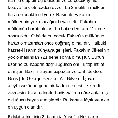
hamile olup bir oğlu olacak ve bu çocuk iyi ile
kötüyü fark etmezden evvel, bu 2 melikin mülkleri
harab olacaktır) diyerek Rasin ile Fakah’ın
mülklerinin yok olacağını beyan etti. Fakahın
mülkünün harab olması bu haberden tam 21 sene
sonra oldu. O hâlde bu çocuk Fakah’ın mülkünün
harab olmasından önce doğmuş olmalıdır. Halbuki
hazret-i İsanın dünyaya gelişleri, Fakah’ın ülkesinin
yok olmasından 721 sene sonra olmuştur. Bunun
üzerine bu haberin doğruluğunda ehl-i kitap ihtilaf
etmiştir. Bazı hristiyan papazlar ve tarih doktoru
Bens [dr. George Benson, Ar: Bilsen], İşaya
aleyhisselâmın genç bir kadın demesi ile kendi
zevcesini kasıt ederek, hadiseyi ona göre anlatmış
olduğunu beyan etmişlerdir. Bu kabule lâyık ve akla
en uygun olanıdır.
6) Matta İncilinin 2. babında Yusuf-ü Neccar’ın,