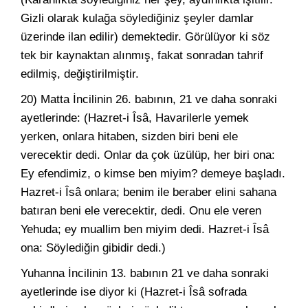
Gizli olarak kulağa söylediğiniz şeyler damlar
üzerinde ilan edilir) demektedir. Görülüyor ki söz
tek bir kaynaktan alınmış, fakat sonradan tahrif
edilmiş, değiştirilmiştir.
20) Matta İncilinin 26. babının, 21 ve daha sonraki
ayetlerinde: (Hazret-i Îsâ, Havarilerle yemek
yerken, onlara hitaben, sizden biri beni ele
verecektir dedi. Onlar da çok üzülüp, her biri ona:
Ey efendimiz, o kimse ben miyim? demeye başladı.
Hazret-i Îsâ onlara; benim ile beraber elini sahana
batıran beni ele verecektir, dedi. Onu ele veren
Yehuda; ey muallim ben miyim dedi. Hazret-i Îsâ
ona: Söylediğin gibidir dedi.)
Yuhanna İncilinin 13. babının 21 ve daha sonraki
ayetlerinde ise diyor ki (Hazret-i Îsâ sofrada