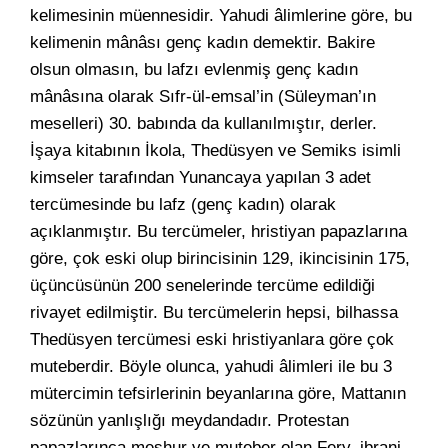
kelimesinin müennesidir. Yahudi âlimlerine göre, bu
kelimenin mânâsı genç kadın demektir. Bakire
olsun olmasın, bu lafzı evlenmiş genç kadın
mânâsına olarak Sıfr-ül-emsal’in (Süleyman’ın
meselleri) 30. babında da kullanılmıştır, derler.
İşaya kitabının İkola, Thedüsyen ve Semiks isimli
kimseler tarafından Yunancaya yapılan 3 adet
tercümesinde bu lafz (genç kadın) olarak
açıklanmıştır. Bu tercümeler, hristiyan papazlarına
göre, çok eski olup birincisinin 129, ikincisinin 175,
üçüncüsünün 200 senelerinde tercüme edildiği
rivayet edilmiştir. Bu tercümelerin hepsi, bilhassa
Thedüsyen tercümesi eski hristiyanlara göre çok
muteberdir. Böyle olunca, yahudi âlimleri ile bu 3
mütercimin tefsirlerinin beyanlarına göre, Mattanın
sözünün yanlışlığı meydandadır. Protestan
papazlarınca meşhur ve muteber olan Fery, ibrani