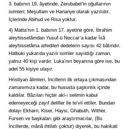
3. babının 19. âyetinde, Zerubabel’in oğullarının
isimleri; Meşullam ve Hananye olarak yazılıdır.
İçlerinde Abihud ve Risa yoktur.
4) Matta’nın 1. babının 17. ayetine göre, İbrahim
aleyhisselâmdan Yusuf-ü Neccar’a kadar Îsâ
aleyhisselâma atfedilen dedelerin sayısı 42 bâtındır.
Halbuki yukarıda yazılı isimler sayıldığı zaman,
yalnız 40 kişi vardır. Luka’nın beyanına göre ise, bu
adet 55 kişiye ulaşır.
Hristiyan âlimleri, İncillerin ilk ortaya çıkmasından
zamanımıza kadar, bu hususta şaşkınlık içinde
kaldılar. Bâzıları hiçbir akl-ı selimin kabul
edemeyeceği zayıf deliller ile te’vil ettiler. Bundan
dolayı Ekharn, Kiser, Haysi, Ghabuth, Wither,
Fursen ve başkaları gibi araştırmacılar, (Bu
İncillerde, mânâ ihtilafı çoktur) diyerek, bu hakikati