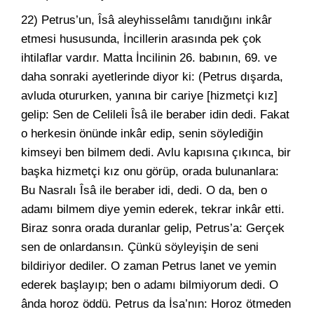
22) Petrus’un, Îsâ aleyhisselâmı tanıdığını inkâr
etmesi hususunda, İncillerin arasında pek çok
ihtilaflar vardır. Matta İncilinin 26. babının, 69. ve
daha sonraki ayetlerinde diyor ki: (Petrus dışarda,
avluda otururken, yanına bir cariye [hizmetçi kız]
gelip: Sen de Celileli Îsâ ile beraber idin dedi. Fakat
o herkesin önünde inkâr edip, senin söylediğin
kimseyi ben bilmem dedi. Avlu kapısına çıkınca, bir
başka hizmetçi kız onu görüp, orada bulunanlara:
Bu Nasralı Îsâ ile beraber idi, dedi. O da, ben o
adamı bilmem diye yemin ederek, tekrar inkâr etti.
Biraz sonra orada duranlar gelip, Petrus’a: Gerçek
sen de onlardansın. Çünkü söyleyişin de seni
bildiriyor dediler. O zaman Petrus lanet ve yemin
ederek başlayıp; ben o adamı bilmiyorum dedi. O
ânda horoz öddü. Petrus da İsa’nın: Horoz ötmeden