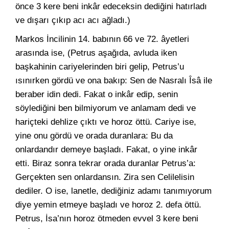
önce 3 kere beni inkâr edeceksin dediğini hatırladı
ve dışarı çıkıp acı acı ağladı.)
Markos İncilinin 14. babının 66 ve 72. âyetleri
arasında ise, (Petrus aşağıda, avluda iken
başkahinin cariyelerinden biri gelip, Petrus’u
ısınırken gördü ve ona bakıp: Sen de Nasralı Îsâ ile
beraber idin dedi. Fakat o inkâr edip, senin
söylediğini ben bilmiyorum ve anlamam dedi ve
hariçteki dehlize çıktı ve horoz öttü. Cariye ise,
yine onu gördü ve orada duranlara: Bu da
onlardandır demeye başladı. Fakat, o yine inkâr
etti. Biraz sonra tekrar orada duranlar Petrus’a:
Gerçekten sen onlardansın. Zira sen Celilelisin
dediler. O ise, lanetle, dediğiniz adamı tanımıyorum
diye yemin etmeye başladı ve horoz 2. defa öttü.
Petrus, İsa’nın horoz ötmeden evvel 3 kere beni