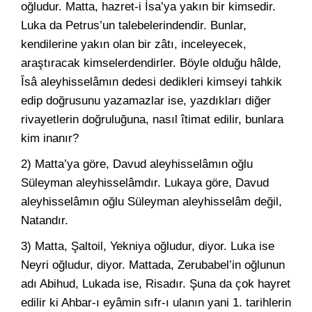
oğludur. Matta, hazret-i İsa’ya yakın bir kimsedir.
Luka da Petrus’un talebelerindendir. Bunlar,
kendilerine yakın olan bir zâtı, inceleyecek,
araştıracak kimselerdendirler. Böyle olduğu hâlde,
Îsâ aleyhisselâmın dedesi dedikleri kimseyi tahkik
edip doğrusunu yazamazlar ise, yazdıkları diğer
rivayetlerin doğruluğuna, nasıl îtimat edilir, bunlara
kim inanır?
2) Matta’ya göre, Davud aleyhisselâmın oğlu
Süleyman aleyhisselâmdır. Lukaya göre, Davud
aleyhisselâmın oğlu Süleyman aleyhisselâm değil,
Natandır.
3) Matta, Şaltoil, Yekniya oğludur, diyor. Luka ise
Neyri oğludur, diyor. Mattada, Zerubabel’in oğlunun
adı Abihud, Lukada ise, Risadır. Şuna da çok hayret
edilir ki Ahbar-ı eyâmin sıfr-ı ulanın yani 1. tarihlerin