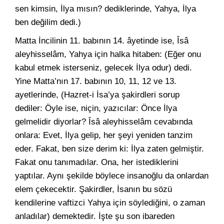
sen kimsin, İlya mısın? dediklerinde, Yahya, İlya
ben değilim dedi.)
Matta İncilinin 11. babının 14. âyetinde ise, Îsâ
aleyhisselâm, Yahya için halka hitaben: (Eğer onu
kabul etmek isterseniz, gelecek İlya odur) dedi.
Yine Matta’nın 17. babının 10, 11, 12 ve 13.
ayetlerinde, (Hazret-i İsa’ya şakirdleri sorup
dediler: Öyle ise, niçin, yazıcılar: Önce İlya
gelmelidir diyorlar? Îsâ aleyhisselâm cevabında
onlara: Evet, İlya gelip, her şeyi yeniden tanzim
eder. Fakat, ben size derim ki: İlya zaten gelmiştir.
Fakat onu tanımadılar. Ona, her istediklerini
yaptılar. Aynı şekilde böylece insanoğlu da onlardan
elem çekecektir. Şakirdler, İsanın bu sözü
kendilerine vaftizci Yahya için söylediğini, o zaman
anladılar) demektedir. İşte şu son ibareden