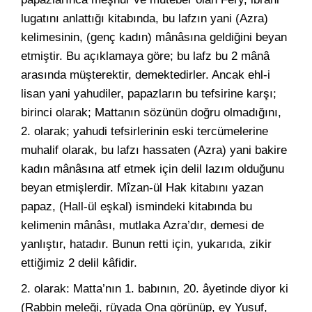
lugatını anlattığı kitabında, bu lafzın yani (Azra)
kelimesinin, (genç kadın) mânâsına geldiğini beyan
etmiştir. Bu açıklamaya göre; bu lafz bu 2 mânâ
arasında müşterektir, demektedirler. Ancak ehl-i
lisan yani yahudiler, papazların bu tefsirine karşı;
birinci olarak; Mattanın sözünün doğru olmadığını,
2. olarak; yahudi tefsirlerinin eski tercümelerine
muhalif olarak, bu lafzı hassaten (Azra) yani bakire
kadın mânâsına atf etmek için delil lazım olduğunu
beyan etmişlerdir. Mîzan-ül Hak kitabını yazan
papaz, (Hall-ül eşkal) ismindeki kitabında bu
kelimenin mânâsı, mutlaka Azra’dır, demesi de
yanlıştır, hatadır. Bunun retti için, yukarıda, zikir
ettiğimiz 2 delil kâfidir.
2. olarak: Matta’nın 1. babının, 20. âyetinde diyor ki
(Rabbin meleği, rüyada Ona görünüp, ey Yusuf,