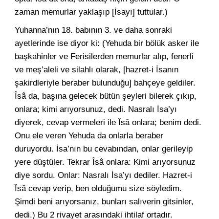
zaman memurlar yaklaşıp [İsayı] tuttular.)
Yuhanna’nın 18. babının 3. ve daha sonraki
ayetlerinde ise diyor ki: (Yehuda bir bölük asker ile
başkahinler ve Ferisilerden memurlar alıp, fenerli
ve meş’aleli ve silahlı olarak, [hazret-i İsanın
şakirdleriyle beraber bulunduğu] bahçeye geldiler.
Îsâ da, başına gelecek bütün şeyleri bilerek çıkıp,
onlara; kimi arıyorsunuz, dedi. Nasralı İsa’yı
diyerek, cevap vermeleri ile Îsâ onlara; benim dedi.
Onu ele veren Yehuda da onlarla beraber
duruyordu. İsa’nın bu cevabından, onlar gerileyip
yere düştüler. Tekrar Îsâ onlara: Kimi arıyorsunuz
diye sordu. Onlar: Nasralı İsa’yı dediler. Hazret-i
Îsâ cevap verip, ben olduğumu size söyledim.
Şimdi beni arıyorsanız, bunları salıverin gitsinler,
dedi.) Bu 2 rivayet arasındaki ihtilaf ortadır.