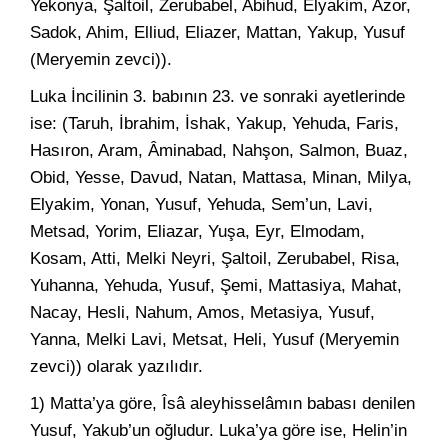
Yekonya, Şaltoil, Zerubabel, Abihud, Elyakim, Azor,
Sadok, Ahim, Elliud, Eliazer, Mattan, Yakup, Yusuf
(Meryemin zevci)).
Luka İncilinin 3. babının 23. ve sonraki ayetlerinde
ise: (Taruh, İbrahim, İshak, Yakup, Yehuda, Faris,
Hasıron, Aram, Âminabad, Nahşon, Salmon, Buaz,
Obid, Yesse, Davud, Natan, Mattasa, Minan, Milya,
Elyakim, Yonan, Yusuf, Yehuda, Sem’un, Lavi,
Metsad, Yorim, Eliazar, Yuşa, Eyr, Elmodam,
Kosam, Atti, Melki Neyri, Şaltoil, Zerubabel, Risa,
Yuhanna, Yehuda, Yusuf, Şemi, Mattasiya, Mahat,
Nacay, Hesli, Nahum, Amos, Metasiya, Yusuf,
Yanna, Melki Lavi, Metsat, Heli, Yusuf (Meryemin
zevci)) olarak yazılıdır.
1) Matta’ya göre, Îsâ aleyhisselâmın babası denilen
Yusuf, Yakub’un oğludur. Luka’ya göre ise, Helin’in